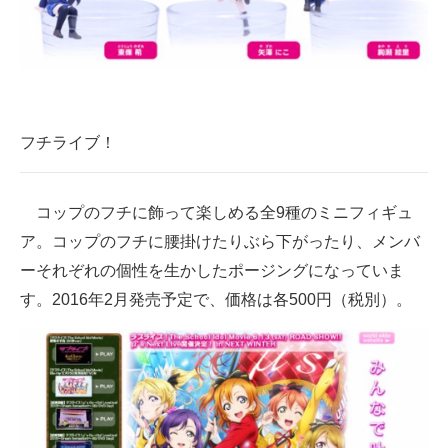
企業向けIT製品の総合サイト
IT製品の技術・比較・事例
製造業のIT導入・活用を支援
フチライブ！
モノづくり技術者専門サイト
エレクトロニクス専門サイト
コップのフチに飾って楽しめる全9種のミニフィギュ
電子設計の基本と応用
ア。コップのフチに腰掛けたりぶら下がったり、メンバ
ーそれぞれの個性を生かしたポージングになっていま
エネルギーの専門メディア
す。2016年2月発売予定で、価格は各500円（税別）。
建設×テクノロジーの最前線
ちょっと気になるネットの話題