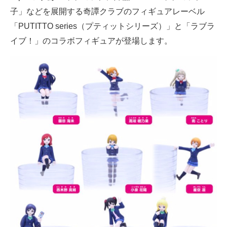
子」などを展開する奇譚クラブのフィギュアレーベル
ITの今と未来を見通す
「PUTITTO series（プティットシリーズ）」と「ラブラ
イブ！」のコラボフィギュアが登場します。
スマホと通信の最新トレンド
進化するPCとデバイスの未来
好きが集まる 比べて選べる
ビジネスと働き方のヒント
AI活用のいまが分かる
企業ITのトレンドを詳説
経営リーダーのコミュニティ
マーケ×ITの今がよく分かる
ITエンジニア向け専門サイト