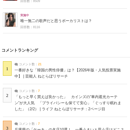
回答数：8509
実施中
唯一無二の歌声だと思うボーカリストは？
回答数：8116
コメントランキング
コメント数：
21
1
一番好きな「韓国の男性俳優」は？【2026年版・人気投票実施
中】 | 芸能人 ねとらぼリサーチ
コメント数：
7
2
「もっと早く買えば良かった」 カインズの“車内遮光カーテ
ン”が大人気 「プライバシーも保てて安心」「ぐっすり眠れま
した」（2/2） | ライフ ねとらぼリサーチ：2ページ目
コメント数：
7
3
兵庫県の「ケーキ」の名店10選！ 一番うまいと思う店はどこ？