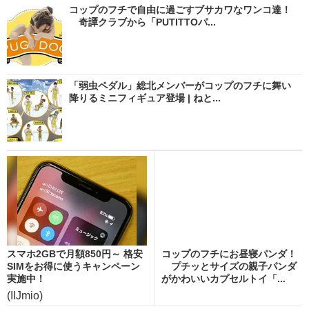
コップのフチで自由に過ごすブサカワなワンコ達！
奇譚クラブから「PUTITTOパ...
「弱虫ペダル」総北メンバーがコップのフチに舞い
降りるミニフィギュア登場 | ねと...
スマホ2GBで月額850円～ 格安
コップのフチにお昼寝パンダ！
SIMをお得に使うキャンペーン
プチッとサイズの親子パンダ
実施中！
がかわいいカプセルトイ「...
(IIJmio)