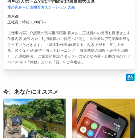
有料老人ホームでの理学療法士/東京都大田区
愛の家みらい訪問看護ステーション 大森
東京都
正社員：時給3,000円～
【仕事内容】介護職の現場復帰応援!将来的に正社員への登用も目指せます
仕事内容 施設内やご利用者様のご自宅へ訪問し、理学療法(PT)業務全般を
行っていただきます。 ・基本動作訓練(寝返る、起き上がる、立ち上が
る、歩くなど)の維持・向上トレーニング ・身体機能の回復・維持を目的
とした運動療法 ・ご家族や施設スタッフへの安全な移乗・介助方法のアド
バイス 等 <「件数」よりも「質」> ご利用者...
今、あなたにオススメ