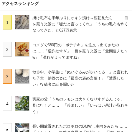
アクセスランキング
掛け毛布を半年ぶりにオキシ漬け→翌朝見たら…… 目
1
を疑う光景に「嘘だと言ってくれ」「うちの毛布も怖く
なってきた」と627万表示
コメダで680円の「ポテチキ」を注文→出てきたの
2
は……「逆詐欺すぎ」 目を疑う光景に「量間違えた？
w」「溢れかえってますね」
散歩中、小学生に「ぬいぐるみが歩いてる！」と言われ
3
た子犬 納得の姿に「最高の褒め言葉！」「遭遇した
い」投稿者に話を聞いた
実家の父「うちのレモンは大きくなりすぎるんじゃ」→
4
見に行くと…… 「羨ましい」「いっぱい果汁が取れそ
う」
長い間放置されたボロボロのBMW→車内をみたら ……
5