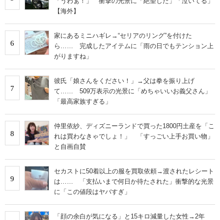
「うわぁ！」 衝撃の光景に「絶望した」「泣いてる」
【海外】
家にあるミニハギレ→“セリアのリング”を付けた
6
ら…… 完成したアイテムに「雨の日でもテンション上
がりますね」
彼氏「娘さんをください！」→父は拳を振り上げ
7
て…… 509万表示の光景に「めちゃいいお義父さん」
「最高家族すぎる」
仲里依紗、ディズニーランドで買った1800円土産を「こ
8
れは買わなきゃでしょ！」 「すっごい上手お買い物」
と自画自賛
セカストに50着以上の服を買取依頼→渡されたレシート
9
は…… 「支払いまで何日か待たされた」衝撃的な光景
に「この値段はヤバすぎ」
「顔の余白が気になる」と15キロ減量した女性→2年