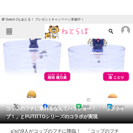
🎁 Switch 2もあたる！ プレゼントキャンペーン実施中！
ねとらぼメニュー
TOP
ニュース
エンタメ
クイズ
グルメ
地域
住まい
教育・育児
動物
リサーチ
2015/10/24 13:00（公開）
X
Share
LINE
hatena
会員記事
コップのフチに乗れるなんてハラショー！ 「ラブライ
ブ！」とPUTITTOシリーズのコラボが実現
μ'sの9人がコップのフチに降臨。
メディア
μ'sの9人がコップのフチに降臨！ 「コップのフチ
注目記事を集めた総合ページ