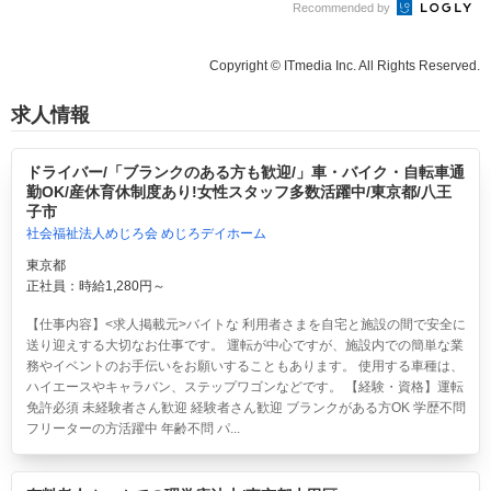
Recommended by
Copyright © ITmedia Inc. All Rights Reserved.
求人情報
ドライバー/「ブランクのある方も歓迎/」車・バイク・自転車通
勤OK/産休育休制度あり!女性スタッフ多数活躍中/東京都/八王
子市
社会福祉法人めじろ会 めじろデイホーム
東京都
正社員：時給1,280円～
【仕事内容】<求人掲載元>バイトな 利用者さまを自宅と施設の間で安全に
送り迎えする大切なお仕事です。 運転が中心ですが、施設内での簡単な業
務やイベントのお手伝いをお願いすることもあります。 使用する車種は、
ハイエースやキャラバン、ステップワゴンなどです。 【経験・資格】運転
免許必須 未経験者さん歓迎 経験者さん歓迎 ブランクがある方OK 学歴不問
フリーターの方活躍中 年齢不問 パ...