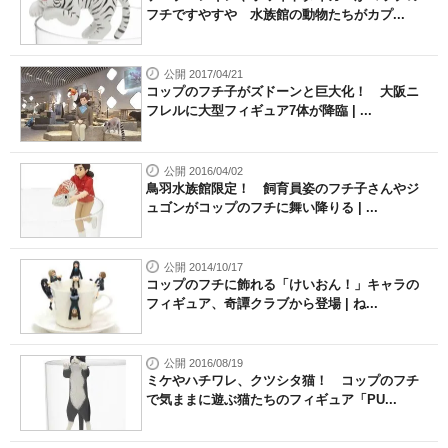
フチですやすや 水族館の動物たちがカプ...
公開 2017/04/21
コップのフチ子がズドーンと巨大化！ 大阪ニ
フレルに大型フィギュア7体が降臨 | ...
公開 2016/04/02
鳥羽水族館限定！ 飼育員姿のフチ子さんやジ
ュゴンがコップのフチに舞い降りる | ...
公開 2014/10/17
コップのフチに飾れる「けいおん！」キャラの
フィギュア、奇譚クラブから登場 | ね...
公開 2016/08/19
ミケやハチワレ、クツシタ猫！ コップのフチ
で気ままに遊ぶ猫たちのフィギュア「PU...