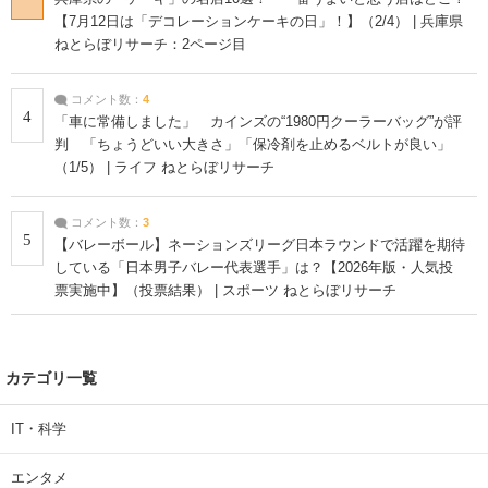
【7月12日は「デコレーションケーキの日」！】（2/4） | 兵庫県
ねとらぼリサーチ：2ページ目
コメント数：
4
4
「車に常備しました」 カインズの“1980円クーラーバッグ”が評
判 「ちょうどいい大きさ」「保冷剤を止めるベルトが良い」
（1/5） | ライフ ねとらぼリサーチ
コメント数：
3
5
【バレーボール】ネーションズリーグ日本ラウンドで活躍を期待
している「日本男子バレー代表選手」は？【2026年版・人気投
票実施中】（投票結果） | スポーツ ねとらぼリサーチ
カテゴリ一覧
IT・科学
エンタメ