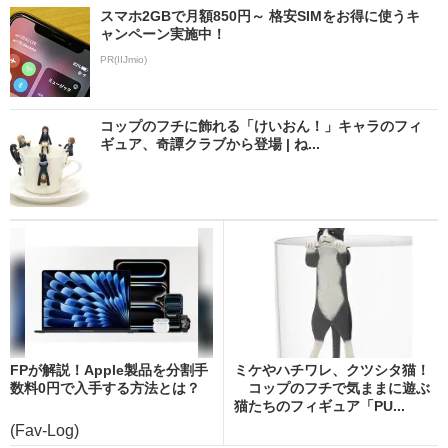
スマホ2GBで月額850円～ 格安SIMをお得に使うキ
ャンペーン実施中！
PR(IIJmio)
コップのフチに飾れる「けいおん！」キャラのフィ
ギュア、奇譚クラブから登場 | ね...
FPが解説！Apple製品を分割手
ミケやハチワレ、クツシタ猫！
数料0円で入手する方法とは？
コップのフチで気ままに遊ぶ
猫たちのフィギュア「PU...
(Fav-Log)