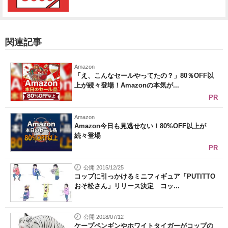
関連記事
Amazon
「え、こんなセールやってたの？」80％OFF以
上が続々登場！Amazonの本気が...
PR
Amazon
Amazon今日も見逃せない！80%OFF以上が
続々登場
PR
公開 2015/12/25
コップに引っかけるミニフィギュア「PUTITTO
おそ松さん」リリース決定 コッ...
公開 2018/07/12
ケープペンギンやホワイトタイガーがコップの