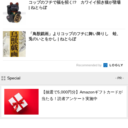
コップのフチで福を招く!? カワイイ招き猫が登場
| ねとらぼ
「鳥獣戯画」よりコップのフチに舞い降りし 蛙、
兎のいとをかし | ねとらぼ
Recommended by
Special
- PR -
【抽選で5,000円分】Amazonギフトカードが
当たる！読者アンケート実施中