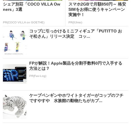
シェア別荘「COCO VILLA Ow
スマホ2GBで月額850円～ 格安
ners」3選
SIMをお得に使うキャンペーン
実施中！
PR(COCO VILLA on GOETHE)
PR(IIJmio)
コップに引っかけるミニフィギュア「PUTITTO お
そ松さん」リリース決定 コッ...
FPが解説！Apple製品を分割手数料0円で入手する
方法とは？
PR(Fav-Log)
ケープペンギンやホワイトタイガーがコップのフチ
ですやすや 水族館の動物たちがカプ...