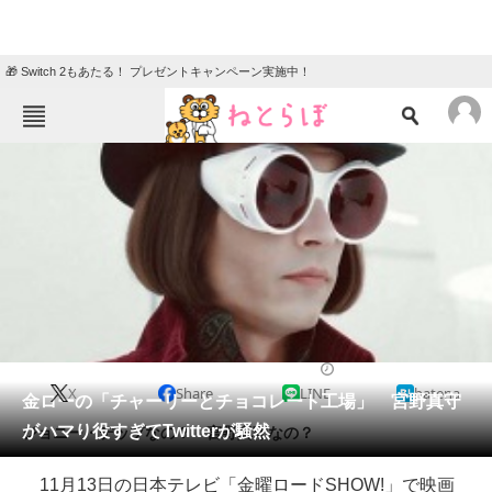
🎁 Switch 2もあたる！ プレゼントキャンペーン実施中！
ねとらぼメニュー
TOP
ニュース
エンタメ
クイズ
グルメ
地域
住まい
教育・育児
動物
リサーチ
2015/11/13 23:35（公開）
X
Share
LINE
hatena
会員記事
金ローの「チャーリーとチョコレート工場」 宮野真守
がハマり役すぎてTwitterが騒然
ジョニー・デップなの？ 宮野真守なの？
メディア
11月13日の日本テレビ「金曜ロードSHOW!」で映画
注目記事を集めた総合ページ