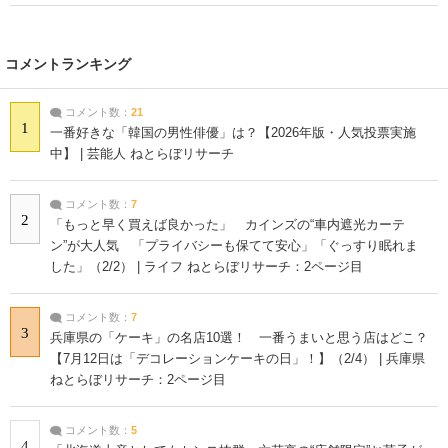
コメントランキング
コメント数：
21
1
一番好きな「韓国の男性俳優」は？【2026年版・人気投票実施
中】 | 芸能人 ねとらぼリサーチ
コメント数：
7
2
「もっと早く買えば良かった」 カインズの“車内遮光カーテ
ン”が大人気 「プライバシーも保てて安心」「ぐっすり眠れま
した」（2/2） | ライフ ねとらぼリサーチ：2ページ目
コメント数：
7
3
兵庫県の「ケーキ」の名店10選！ 一番うまいと思う店はどこ？
【7月12日は「デコレーションケーキの日」！】（2/4） | 兵庫県
ねとらぼリサーチ：2ページ目
コメント数：
5
4