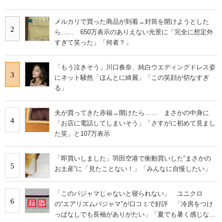
メルカリで買った商品が到着→封筒を開けようとした
2
ら…… 650万表示のありえない光景に「完全に想定外
すぎて笑った」「何者？」
「もう泣きそう」川口春奈、純白ウエディングドレス姿
3
にネット騒然「ほんとに綺麗」「この笑顔が切なすぎ
る」
夫が買ってきた赤福→開けたら…… まさかの中身に
4
「お店に電話してしまいそう」「さすがに初めて見まし
た笑」と107万表示
「即買いしました」羽田空港で衝動買いした“まさかの
5
お土産”に「見たことない！」「みんなに自慢したい」
「このパジャマじゃないと寝られない」 ユニクロ
6
の“エアリズムパジャマ”が口コミで好評 「冷房をつけ
っぱなしでも長袖がありがたい」「夏でも暑く感じな