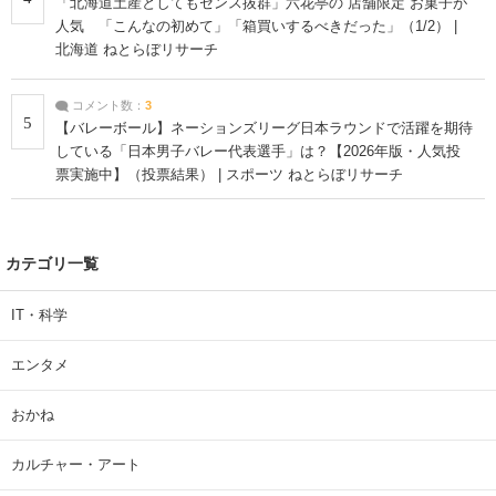
「北海道土産としてもセンス抜群」六花亭の“店舗限定”お菓子が
人気 「こんなの初めて」「箱買いするべきだった」（1/2） |
北海道 ねとらぼリサーチ
コメント数：
3
5
【バレーボール】ネーションズリーグ日本ラウンドで活躍を期待
している「日本男子バレー代表選手」は？【2026年版・人気投
票実施中】（投票結果） | スポーツ ねとらぼリサーチ
カテゴリ一覧
IT・科学
エンタメ
おかね
カルチャー・アート