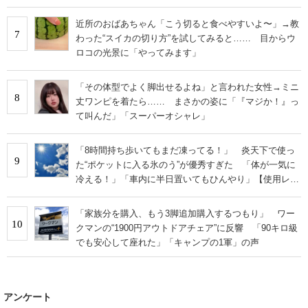
い」
近所のおばあちゃん「こう切ると食べやすいよ〜」→教
7
わった“スイカの切り方”を試してみると…… 目からウ
ロコの光景に「やってみます」
「その体型でよく脚出せるよね」と言われた女性→ミニ
8
丈ワンピを着たら…… まさかの姿に「『マジか！』っ
て叫んだ」「スーパーオシャレ」
「8時間持ち歩いてもまだ凍ってる！」 炎天下で使っ
9
た“ポケットに入る氷のう”が優秀すぎた 「体が一気に
冷える！」「車内に半日置いてもひんやり」【使用レビ
ュー】
「家族分を購入、もう3脚追加購入するつもり」 ワー
10
クマンの“1900円アウトドアチェア”に反響 「90キロ級
でも安心して座れた」「キャンプの1軍」の声
アンケート