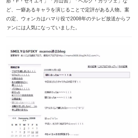
那・F・セイエイ」「月山習」「ベルク・カッツェ」な
企業向けIT製品の総合サイト
ど、一癖あるキャラを演じることで定評がある人物。案
の定、ウォンカはハマり役で2008年のテレビ放送からフ
IT製品の技術・比較・事例
ァンには人気になっていました。
製造業のIT導入・活用を支援
モノづくり技術者専門サイト
エレクトロニクス専門サイト
電子設計の基本と応用
エネルギーの専門メディア
建設×テクノロジーの最前線
ちょっと気になるネットの話題