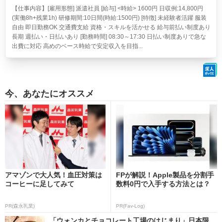
【仕事内容】[雇用形態] 派遣社員 [給与] <時給> 1600円 日収例:14,800円
(実働8h+残業1h) 研修期間:10日間(時給:1500円) [特徴] 未経験者活躍 服装
自由 即日勤務OK 交通費支給 資格・スキルを活かせる 給与前払い制度あり
長期 週払い・日払いあり [勤務時間] 08:30～17:30 日払い制度ありで急な
出費に対応 高めのベース時給で安定収入を目指...
今、あなたにオススメ
アマゾンで大人気！血圧対策は
FPが解説！Apple製品を分割手
コーヒーに足してみて
数料0円で入手する方法とは？
PR(森永乳業)
PR(Fav-Log)
「ウォンカとチョコレート工場のはじまり」日本限