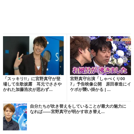
「スッキリ!!」に宮野真守が登
宮野真守出演「しゃべくり00
場して生歌披露 耳元でささや
7」予告映像公開 原田泰造にイ
かれた加藤浩次が思わず...
ケボが襲い掛かる | ...
自分たちが吹き替えをしていることが最大の魅力に
なれば――宮野真守が明かす吹き替え...