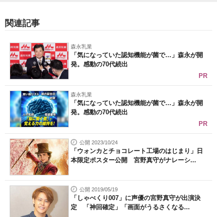
関連記事
森永乳業
「気になっていた認知機能が菌で…」森永が開
発。感動の70代続出
PR
森永乳業
「気になっていた認知機能が菌で…」森永が開
発。感動の70代続出
PR
公開 2023/10/24
「ウォンカとチョコレート工場のはじまり」日
本限定ポスター公開 宮野真守がナレーシ...
公開 2019/05/19
「しゃべくり007」に声優の宮野真守が出演決
定 「神回確定」「画面がうるさくなる...