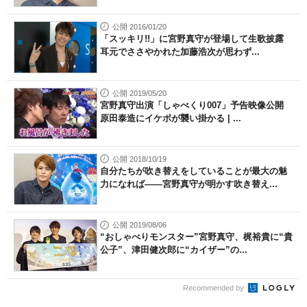
公開 2016/01/20
「スッキリ!!」に宮野真守が登場して生歌披露
耳元でささやかれた加藤浩次が思わず...
公開 2019/05/20
宮野真守出演「しゃべくり007」予告映像公開
原田泰造にイケボが襲い掛かる | ...
公開 2018/10/19
自分たちが吹き替えをしていることが最大の魅
力になれば――宮野真守が明かす吹き替え...
公開 2019/08/06
“おしゃべりモンスター”宮野真守、梶裕貴に“貴
公子”、津田健次郎に“カイザー”の...
Recommended by