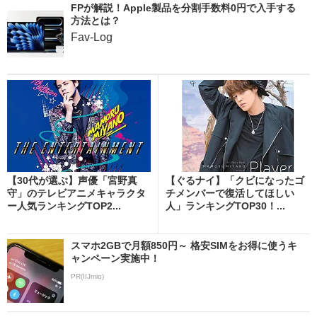
FPが解説！Apple製品を分割手数料0円で入手する
方法とは？
Fav-Log
【30代が選ぶ】声優「宮野真
【ぐるナイ】「クビになったゴ
守」のテレビアニメキャラクタ
チメンバーで復活してほしい
ー人気ランキングTOP2...
人」ランキングTOP30！...
スマホ2GBで月額850円～ 格安SIMをお得に使うキ
ャンペーン実施中！
PR(IIJmio)