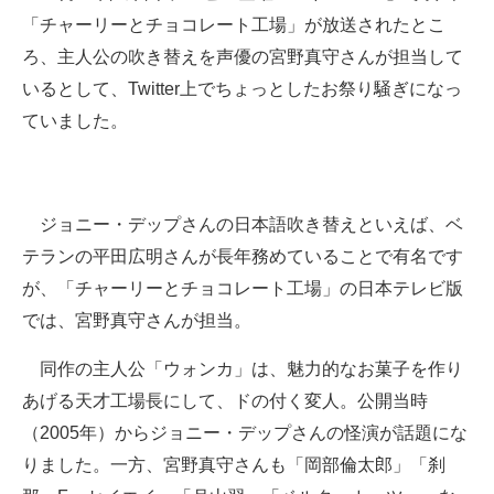
「チャーリーとチョコレート工場」が放送されたとこ
ITの今と未来を見通す
ろ、主人公の吹き替えを声優の宮野真守さんが担当して
いるとして、Twitter上でちょっとしたお祭り騒ぎになっ
スマホと通信の最新トレンド
ていました。
進化するPCとデバイスの未来
好きが集まる 比べて選べる
ジョニー・デップさんの日本語吹き替えといえば、ベ
ビジネスと働き方のヒント
テランの平田広明さんが長年務めていることで有名です
AI活用のいまが分かる
が、「チャーリーとチョコレート工場」の日本テレビ版
では、宮野真守さんが担当。
企業ITのトレンドを詳説
同作の主人公「ウォンカ」は、魅力的なお菓子を作り
経営リーダーのコミュニティ
あげる天才工場長にして、ドの付く変人。公開当時
マーケ×ITの今がよく分かる
（2005年）からジョニー・デップさんの怪演が話題にな
りました。一方、宮野真守さんも「岡部倫太郎」「刹
ITエンジニア向け専門サイト