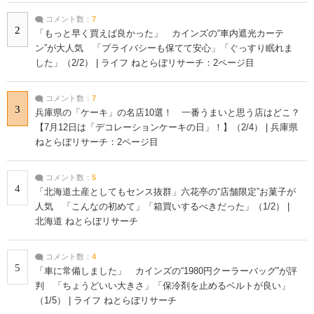
コメント数：
7
2
「もっと早く買えば良かった」 カインズの“車内遮光カーテ
ン”が大人気 「プライバシーも保てて安心」「ぐっすり眠れま
した」（2/2） | ライフ ねとらぼリサーチ：2ページ目
コメント数：
7
3
兵庫県の「ケーキ」の名店10選！ 一番うまいと思う店はどこ？
【7月12日は「デコレーションケーキの日」！】（2/4） | 兵庫県
ねとらぼリサーチ：2ページ目
コメント数：
5
4
「北海道土産としてもセンス抜群」六花亭の“店舗限定”お菓子が
人気 「こんなの初めて」「箱買いするべきだった」（1/2） |
北海道 ねとらぼリサーチ
コメント数：
4
5
「車に常備しました」 カインズの“1980円クーラーバッグ”が評
判 「ちょうどいい大きさ」「保冷剤を止めるベルトが良い」
（1/5） | ライフ ねとらぼリサーチ