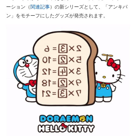
ーション（
関連記事
）の新シリーズとして、「アンキパ
ITの今と未来を見通す
ン」をモチーフにしたグッズが発売されます。
スマホと通信の最新トレンド
進化するPCとデバイスの未来
好きが集まる 比べて選べる
ビジネスと働き方のヒント
AI活用のいまが分かる
企業ITのトレンドを詳説
経営リーダーのコミュニティ
マーケ×ITの今がよく分かる
ITエンジニア向け専門サイト