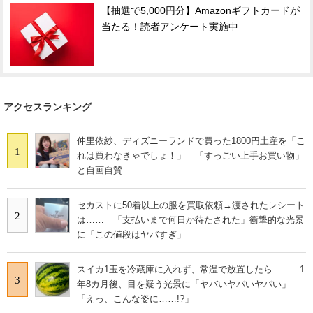
【抽選で5,000円分】Amazonギフトカードが
当たる！読者アンケート実施中
アクセスランキング
仲里依紗、ディズニーランドで買った1800円土産を「こ
1
れは買わなきゃでしょ！」 「すっごい上手お買い物」
と自画自賛
セカストに50着以上の服を買取依頼→渡されたレシート
2
は…… 「支払いまで何日か待たされた」衝撃的な光景
に「この値段はヤバすぎ」
スイカ1玉を冷蔵庫に入れず、常温で放置したら…… 1
3
年8カ月後、目を疑う光景に「ヤバいヤバいヤバい」
「えっ、こんな姿に……!?」