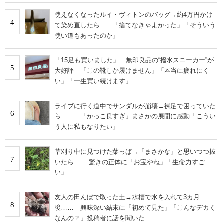
使えなくなったルイ・ヴィトンのバッグ→約4万円かけ
4
て染め直したら……「捨てなきゃよかった」「そういう
使い道もあったのか」
「15足も買いました」 無印良品の“撥水スニーカー”が
5
大好評 「この靴しか履けません」「本当に疲れにく
い」「一生買い続けます」
ライブに行く道中でサンダルが崩壊→裸足で困っていた
6
ら…… 「かっこ良すぎ」まさかの展開に感動「こうい
う人に私もなりたい」
草刈り中に見つけた葉っぱ→「まさかな」と思いつつ抜
7
いたら…… 驚きの正体に「お宝やね」「生命力すご
い」
友人の田んぼで取った土→水槽で水を入れて3カ月
8
後…… 興味深い結末に「初めて見た」「こんなデカく
なんの？」投稿者に話を聞いた