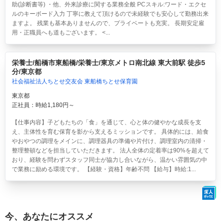
助(診断書等) ・他、外来診療に関する業務全般 PCスキル:ワード・エクセ
ルのキーボード入力 丁寧に教えて頂けるので未経験でも安心して勤務出来
ますよ。 残業も基本ありませんので、プライベートも充実。 長期安定雇
用・正職員へも道もございます。 <...
栄養士/船橋市東船橋/栄養士/東京メトロ南北線 東大前駅 徒歩5
分/東京都
社会福祉法人ちとせ交友会 東船橋ちとせ保育園
東京都
正社員：時給1,180円～
【仕事内容】子どもたちの「食」を通じて、心と体の健やかな成長を支
え、主体性を育む保育を影から支えるミッションです。 具体的には、給食
やおやつの調理をメインに、調理器具の準備や片付け、調理室内の清掃・
整理整頓などを担当していただきます。 法人全体の定着率は90%を超えて
おり、経験を問わずスタッフ同士が協力し合いながら、温かい雰囲気の中
で業務に励める環境です。 【経験・資格】年齢不問 【給与】時給:1...
今、あなたにオススメ