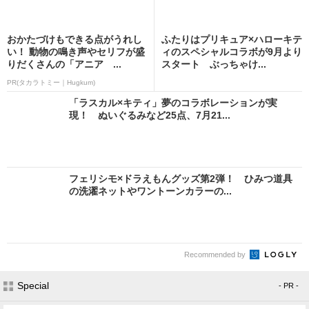
おかたづけもできる点がうれし
ふたりはプリキュア×ハローキテ
い！ 動物の鳴き声やセリフが盛
ィのスペシャルコラボが9月より
りだくさんの「アニア ...
スタート ぶっちゃけ...
PR(タカラトミー｜Hugkum)
「ラスカル×キティ」夢のコラボレーションが実
現！ ぬいぐるみなど25点、7月21...
フェリシモ×ドラえもんグッズ第2弾！ ひみつ道具
の洗濯ネットやワントーンカラーの...
Recommended by
Special
- PR -