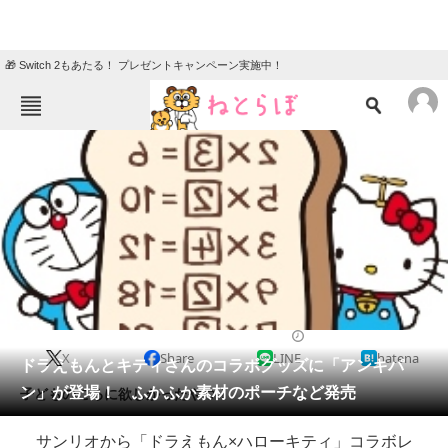
🎁 Switch 2もあたる！ プレゼントキャンペーン実施中！
ねとらぼメニュー
TOP
ニュース
エンタメ
クイズ
グルメ
地域
住まい
教育・育児
動物
リサーチ
2015/11/18 13:05（公開）
X
Share
LINE
hatena
会員記事
ドラえもんとキティさんのコラボグッズに「アンキパ
ン」が登場！ ふかふか素材のポーチなど発売
子どものころに欲しかったやつ！
メディア
サンリオから「ドラえもん×ハローキティ」コラボレ
注目記事を集めた総合ページ