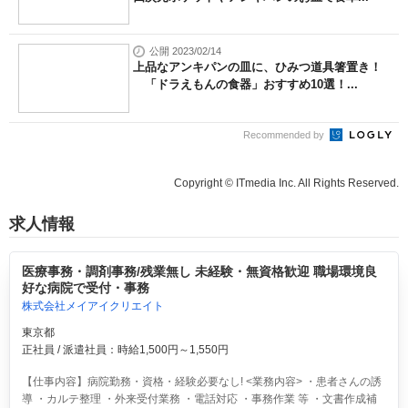
公開 2023/02/14
上品なアンキパンの皿に、ひみつ道具箸置き！
「ドラえもんの食器」おすすめ10選！...
Recommended by
Copyright © ITmedia Inc. All Rights Reserved.
求人情報
医療事務・調剤事務/残業無し 未経験・無資格歓迎 職場環境良
好な病院で受付・事務
株式会社メイアイクリエイト
東京都
正社員 / 派遣社員：時給1,500円～1,550円
【仕事内容】病院勤務・資格・経験必要なし! <業務内容> ・患者さんの誘
導 ・カルテ整理 ・外来受付業務 ・電話対応 ・事務作業 等 ・文書作成補