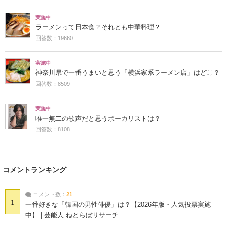
実施中
ラーメンって日本食？それとも中華料理？
回答数：19660
実施中
神奈川県で一番うまいと思う「横浜家系ラーメン店」はどこ？
回答数：8509
実施中
唯一無二の歌声だと思うボーカリストは？
回答数：8108
コメントランキング
コメント数：
21
1
一番好きな「韓国の男性俳優」は？【2026年版・人気投票実施
中】 | 芸能人 ねとらぼリサーチ