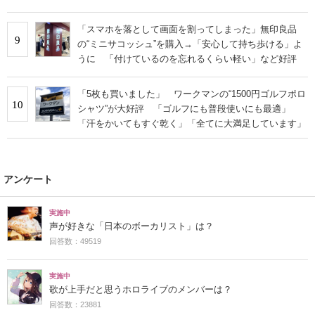
「スマホを落として画面を割ってしまった」無印良品
9
の“ミニサコッシュ”を購入→「安心して持ち歩ける」よ
うに 「付けているのを忘れるくらい軽い」など好評
「5枚も買いました」 ワークマンの“1500円ゴルフポロ
10
シャツ”が大好評 「ゴルフにも普段使いにも最適」
「汗をかいてもすぐ乾く」「全てに大満足しています」
アンケート
実施中
声が好きな「日本のボーカリスト」は？
回答数：49519
実施中
歌が上手だと思うホロライブのメンバーは？
回答数：23881