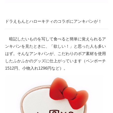
企業向けIT製品の総合サイト
IT製品の技術・比較・事例
ドラえもんとハローキティのコラボにアンキパンが！
製造業のIT導入・活用を支援
モノづくり技術者専門サイト
暗記したいものを写して食べると簡単に覚えられるア
ンキパンを見たときに、「欲しい！」と思った人も多い
エレクトロニクス専門サイト
はず。そんなアンキパンが、こだわりのボア素材を使用
電子設計の基本と応用
したふかふかのグッズに仕上がっています（ペンポーチ
1512円、小物入れ1296円など）。
エネルギーの専門メディア
建設×テクノロジーの最前線
ちょっと気になるネットの話題