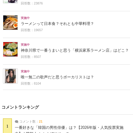
回答数：23876
実施中
ラーメンって日本食？それとも中華料理？
回答数：19657
実施中
神奈川県で一番うまいと思う「横浜家系ラーメン店」はどこ？
回答数：8507
実施中
唯一無二の歌声だと思うボーカリストは？
回答数：8104
コメントランキング
コメント数：
21
1
一番好きな「韓国の男性俳優」は？【2026年版・人気投票実施