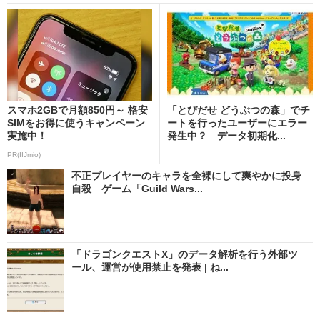
スマホ2GBで月額850円～ 格安
「とびだせ どうぶつの森」でチ
SIMをお得に使うキャンペーン
ートを行ったユーザーにエラー
実施中！
発生中？ データ初期化...
PR(IIJmio)
不正プレイヤーのキャラを全裸にして爽やかに投身
自殺 ゲーム「Guild Wars...
「ドラゴンクエストX」のデータ解析を行う外部ツ
ール、運営が使用禁止を発表 | ね...