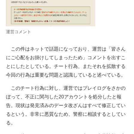
企業向けIT製品の総合サイト
IT製品の技術・比較・事例
運営コメント
製造業のIT導入・活用を支援
モノづくり技術者専門サイト
この件はネットで話題になっており、運営は「皆さん
にご心配をお掛けしてしまったため」コメントを出すこ
エレクトロニクス専門サイト
とにしたとしている。チート行為、またそれを拡散する
電子設計の基本と応用
今回の行為は重要な問題と認識していると述べている。
エネルギーの専門メディア
このチート行為に対し、運営ではプレイログをさかの
ぼって、不正に関与した20アカウントを処分したと報
建設×テクノロジーの最前線
告。現状は発見済みのデータ改ざんはすべて修正してい
ちょっと気になるネットの話題
るという。非常に悪質なため、警察に相談するとしてい
る。