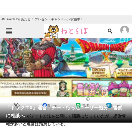
🎁 Switch 2もあたる！ プレゼントキャンペーン実施中！
ねとらぼメニュー
TOP
ニュース
エンタメ
クイズ
グルメ
地域
住まい
教育・育児
動物
リサーチ
2015/11/19 13:52（公開）
X
Share
LINE
hatena
会員記事
「ドラクエX」運営、チート行ったユーザー処分 警察
に相談へ
プレイヤーがチート方法を公開して話題になっていたが、虚偽情
メディア
報が多いと運営は指摘している。
注目記事を集めた総合ページ