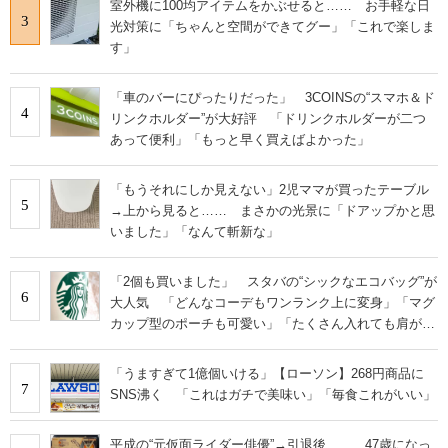
室外機に100均アイテムをかぶせると…… お手軽な日
3
光対策に「ちゃんと空間ができてグー」「これで楽しま
す」
「車のバーにぴったりだった」 3COINSの“スマホ＆ド
4
リンクホルダー”が大好評 「ドリンクホルダーが二つ
あって便利」「もっと早く買えばよかった」
「もうそれにしか見えない」2児ママが買ったテーブル
5
→上から見ると…… まさかの光景に「ドアップかと思
いました」「なんて斬新な」
「2個も買いました」 スタバの“シックなエコバッグ”が
6
大人気 「どんなコーデもワンランク上に変身」「マグ
カップ型のポーチも可愛い」「たくさん入れても肩が痛
くならない」
「うますぎて1億個いける」【ローソン】268円商品に
7
SNS沸く 「これはガチで美味い」「毎食これがいい」
平成の“元仮面ライダー俳優”→引退後…… 47歳になっ