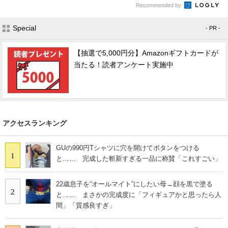
Recommended by
Special
- PR -
【抽選で5,000円分】Amazonギフトカードが
当たる！読者アンケート実施中
アクセスランキング
GUの990円Tシャツに穴を開けてボタンをつける
1
と…… 完成した斬新すぎる一品に称賛「これすごい」
22歳息子を“オールマイト”にしたい母→顔を黒で塗る
2
と…… まさかの完成度に「フィギュアかと思ったら人
間」「質感良すぎ」