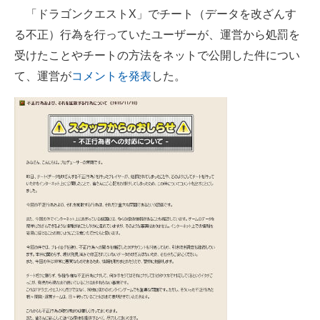
「ドラゴンクエストX」でチート（データを改ざんす
ITの今と未来を見通す
る不正）行為を行っていたユーザーが、運営から処罰を
受けたことやチートの方法をネットで公開した件につい
スマホと通信の最新トレンド
て、運営が
コメントを発表
した。
進化するPCとデバイスの未来
好きが集まる 比べて選べる
ビジネスと働き方のヒント
AI活用のいまが分かる
企業ITのトレンドを詳説
経営リーダーのコミュニティ
マーケ×ITの今がよく分かる
ITエンジニア向け専門サイト