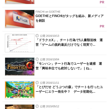
PR
FINCHI on GOETHE
GOETHEとFINCHIがタッグを組み、新メディア
を創設
PR
公開 2016/10/13
「ドラクエX」、チート行為で5人書類送検 運
営「ゲームの規約違反だけでなく現実で...
公開 2016/10/04
「モンハン」チート行為でユーザーを逮捕 運
営「興味本位でも絶対しないで」 | ね...
公開 2016/11/11
「とびだせ どうぶつの森」でチートを行ったユ
ーザーにエラー発生中？ データ初期化...
公開 2015/05/12