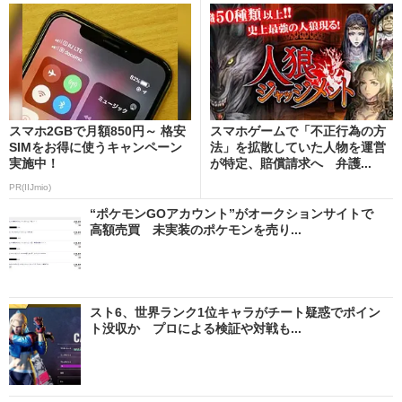
スマホ2GBで月額850円～ 格安
スマホゲームで「不正行為の方
SIMをお得に使うキャンペーン
法」を拡散していた人物を運営
実施中！
が特定、賠償請求へ 弁護...
PR(IIJmio)
“ポケモンGOアカウント”がオークションサイトで
高額売買 未実装のポケモンを売り...
スト6、世界ランク1位キャラがチート疑惑でポイン
ト没収か プロによる検証や対戦も...