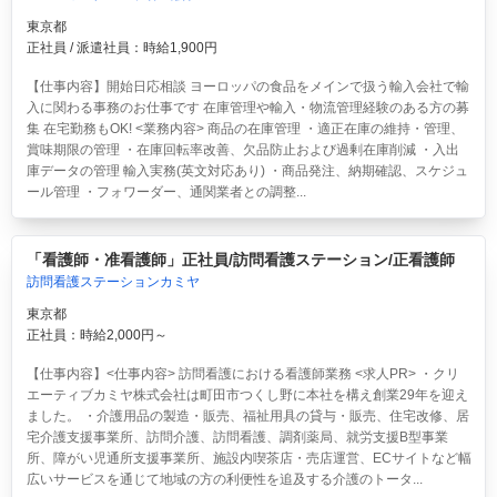
東京都
正社員 / 派遣社員：時給1,900円
【仕事内容】開始日応相談 ヨーロッパの食品をメインで扱う輸入会社で輸
入に関わる事務のお仕事です 在庫管理や輸入・物流管理経験のある方の募
集 在宅勤務もOK! <業務内容> 商品の在庫管理 ・適正在庫の維持・管理、
賞味期限の管理 ・在庫回転率改善、欠品防止および過剰在庫削減 ・入出
庫データの管理 輸入実務(英文対応あり) ・商品発注、納期確認、スケジュ
ール管理 ・フォワーダー、通関業者との調整...
「看護師・准看護師」正社員/訪問看護ステーション/正看護師
訪問看護ステーションカミヤ
東京都
正社員：時給2,000円～
【仕事内容】<仕事内容> 訪問看護における看護師業務 <求人PR> ・クリ
エーティブカミヤ株式会社は町田市つくし野に本社を構え創業29年を迎え
ました。 ・介護用品の製造・販売、福祉用具の貸与・販売、住宅改修、居
宅介護支援事業所、訪問介護、訪問看護、調剤薬局、就労支援B型事業
所、障がい児通所支援事業所、施設内喫茶店・売店運営、ECサイトなど幅
広いサービスを通じて地域の方の利便性を追及する介護のトータ...