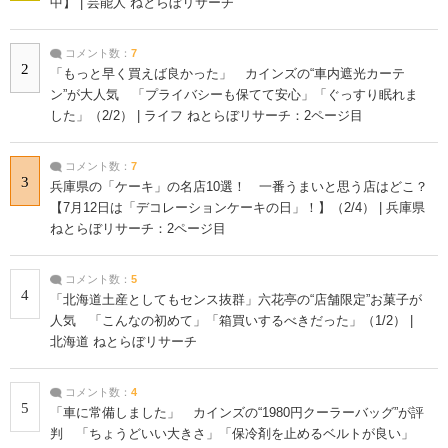
中】 | 芸能人 ねとらぼリサーチ
コメント数：
7
2
「もっと早く買えば良かった」 カインズの“車内遮光カーテ
ン”が大人気 「プライバシーも保てて安心」「ぐっすり眠れま
した」（2/2） | ライフ ねとらぼリサーチ：2ページ目
コメント数：
7
3
兵庫県の「ケーキ」の名店10選！ 一番うまいと思う店はどこ？
【7月12日は「デコレーションケーキの日」！】（2/4） | 兵庫県
ねとらぼリサーチ：2ページ目
コメント数：
5
4
「北海道土産としてもセンス抜群」六花亭の“店舗限定”お菓子が
人気 「こんなの初めて」「箱買いするべきだった」（1/2） |
北海道 ねとらぼリサーチ
コメント数：
4
5
「車に常備しました」 カインズの“1980円クーラーバッグ”が評
判 「ちょうどいい大きさ」「保冷剤を止めるベルトが良い」