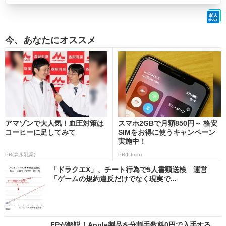
今、あなたにオススメ
アマゾンで大人気！血圧対策は
スマホ2GBで月額850円～ 格安
コーヒーに足してみて
SIMをお得に使うキャンペーン
実施中！
PR(森永乳業)
PR(IIJmio)
「ドラクエX」、チート行為で5人書類送検 運営
「ゲームの規約違反だけでなく現実で...
FPが解説！Apple製品を分割手数料0円で入手する