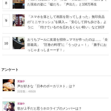
8
た現在の姿に「嘘だろ」「声出た」と108万再生
「スマホを落として画面を割ってしまった」無印良品
9
の“ミニサコッシュ”を購入→「安心して持ち歩ける」よ
うに 「付けているのを忘れるくらい軽い」など好評
おうちプールに友達を招待→ママが作ったのは……「全
10
部最高」 “圧巻の料理”に「うっひょ～！」「勝手にお
っじゃまっしまーーす！」
アンケート
実施中
声が好きな「日本のボーカリスト」は？
回答数：49509
実施中
歌が上手だと思うホロライブのメンバーは？