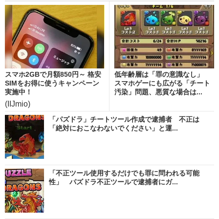
スマホ2GBで月額850円～ 格安
低年齢層は「罪の意識なし」
SIMをお得に使うキャンペーン
スマホゲーにも広がる「チート
実施中！
汚染」問題、悪質な場合は...
(IIJmio)
「パズドラ」チートツール作成で逮捕者 不正は
「絶対におこなわないでください」と運...
「不正ツール使用するだけでも罪に問われる可能
性」 パズドラ不正ツールで逮捕者にガ...