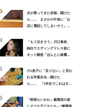
さかの参列姿に「いやすごお
3
おお！」「天才」【海外】
夫が買ってきた赤福→開けた
ら…… まさかの中身に「お
店に電話してしまいそう」
「さすがに初めて見ました
4
笑」と107万表示
「もう泣きそう」川口春奈、
純白ウエディングドレス姿に
ネット騒然「ほんとに綺麗」
「この笑顔が切なすぎる」
5
小1息子に「足りない」と言わ
れる学童弁当→開けた
ら…… 「1年生でこれはすご
い」まさかの中身に「大ご馳
6
走」「うちの高校生男子より
「映画ちいかわ」鑑賞前の楽
多い」
しそうな子どもたち→“鑑賞後