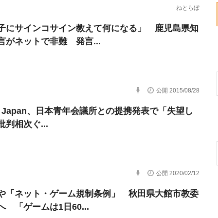
ねとらぼ
子にサインコサイン教えて何になる」 鹿児島県知
言がネットで非難 発言...
公開 2015/08/28
ter Japan、日本青年会議所との提携発表で「失望し
判相次ぐ...
公開 2020/02/12
や「ネット・ゲーム規制条例」 秋田県大館市教委
 「ゲームは1日60...