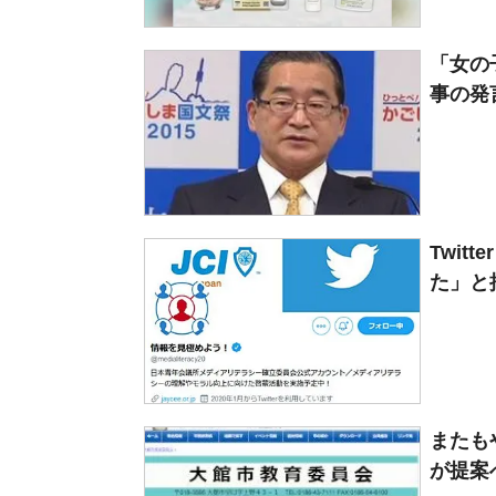
「女の
事の発
Twit
た」と批
またも
が提案へ