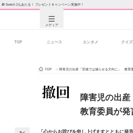
🎁 Switch 2もあたる！ プレゼントキャンペーン実施中！
メディア
TOP
ニュース
エンタメ
クイズ
注目記事を集めた総合ページ
ITの今
TOP
>
障害児の出産「茨城では減らせる方向に」 教育
ビジネスと働き方のヒント
AI活用
障害児の出
教育委員が発
ITエンジニア向け専門サイト
企業向けI
「心からお詫びを申し上げますとともに発