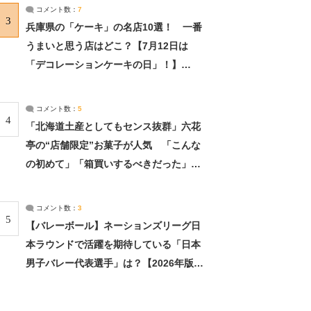
サーチ：2ページ目
コメント数：
7
3
兵庫県の「ケーキ」の名店10選！ 一番
うまいと思う店はどこ？【7月12日は
「デコレーションケーキの日」！】
（2/4） | 兵庫県 ねとらぼリサーチ：2ペ
ージ目
コメント数：
5
4
「北海道土産としてもセンス抜群」六花
亭の“店舗限定”お菓子が人気 「こんな
の初めて」「箱買いするべきだった」
（1/2） | 北海道 ねとらぼリサーチ
コメント数：
3
5
【バレーボール】ネーションズリーグ日
本ラウンドで活躍を期待している「日本
男子バレー代表選手」は？【2026年版・
人気投票実施中】（投票結果） | スポー
ツ ねとらぼリサーチ