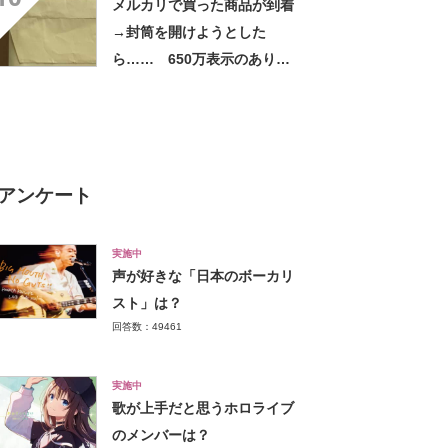
メルカリで買った商品が到着
→封筒を開けようとした
ら…… 650万表示のありえ
ない光景に「完全に想定外す
ぎて笑った」「何者？」
アンケート
実施中
声が好きな「日本のボーカリ
スト」は？
回答数：49461
実施中
歌が上手だと思うホロライブ
のメンバーは？