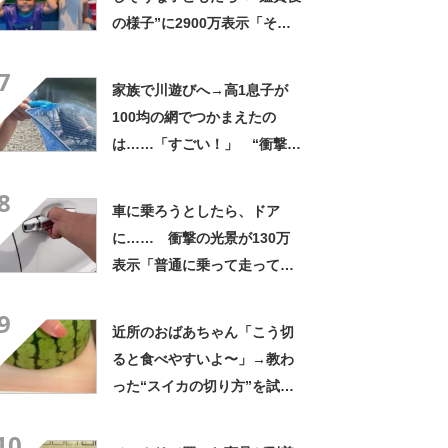
の様子”に2900万表示「そう
なるわなw」「分かるよ」
7
「いったい何が」
家族で川遊びへ→高1息子が
100均の網でつかまえたの
は……「すごい！」 “衝撃の
光景”に「めっちゃ大きい！」
8
「楽しそう」
車に乗ろうとしたら、ドア
に…… 衝撃の光景が130万
表示「普通に乗って走ってた
やん」「どうやって入った
9
の!?」
近所のおばあちゃん「こう切
ると食べやすいよ〜」→教わ
った“スイカの切り方”を試し
てみると…… 目からウロコ
10
の光景に「やってみます」