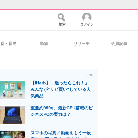
検索
ログイン
教育・育児
動物
リサーチ
会員記事
バイスの未来
好きが集まる 比べて選べる
- PR -
【iHerb】「迷ったらこれ！」
コミュニティ
マーケ×ITの今がよく分かる
みんなが"リピ買い"している人
気商品
重量約999g、最新CPU搭載のビ
・活用を支援
ジネスPCの実力は？
スマホの写真／動画をもう一段