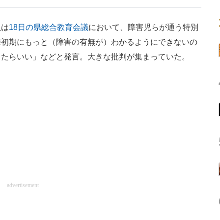
員は
18日の県総合教育会議
において、障害児らが通う特別
娠初期にもっと（障害の有無が）わかるようにできないの
ったらいい」などと発言。大きな批判が集まっていた。
。
advertisement