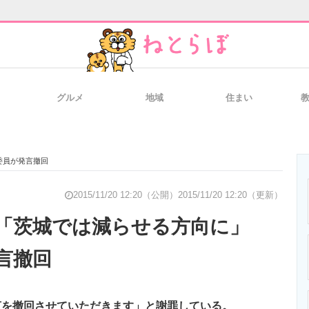
グルメ
地域
住まい
と未来を見通す
スマホと通信の最新トレンド
進化するPCとデ
委員が発言撤回
のいまが分かる
企業ITのトレンドを詳説
経営リーダーの
2015/11/20 12:20（公開）
2015/11/20 12:20（更新）
産「茨城では減らせる方向に」
言撤回
T製品の総合サイト
IT製品の技術・比較・事例
製造業のIT導入
言を撤回させていただきます」と謝罪している。