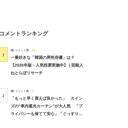
コメントランキング
コメント数：
21
1
一番好きな「韓国の男性俳優」は？
【2026年版・人気投票実施中】 | 芸能人
ねとらぼリサーチ
コメント数：
7
2
「もっと早く買えば良かった」 カイン
ズの“車内遮光カーテン”が大人気 「プ
ライバシーも保てて安心」「ぐっすり眠
れました」（2/2） | ライフ ねとらぼリ