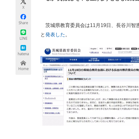
モノづくり技術者専門サイト
エレクトロ
X
Share
茨城県教育委員会は11月19日、長谷川智
と
発表した
ちょっと気になるネットの話題
。
LINE
hatena
Home