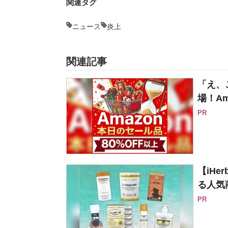
関連タグ
ニュース
炎上
関連記事
「え、
場！Am
PR
【iH
る人気
PR