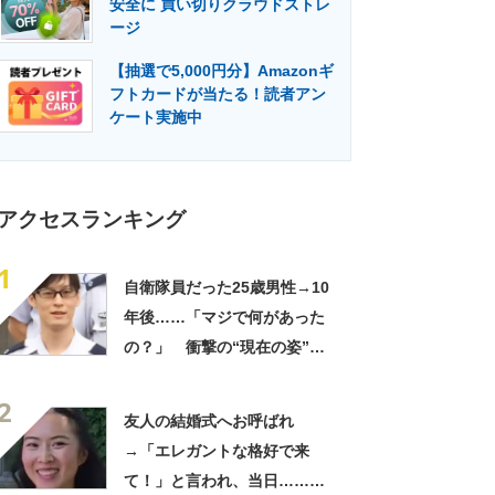
安全に 買い切りクラウドストレ
門メディア
建設×テクノロジーの最前線
ージ
【抽選で5,000円分】Amazonギ
フトカードが当たる！読者アン
ケート実施中
アクセスランキング
1
自衛隊員だった25歳男性→10
年後……「マジで何があった
の？」 衝撃の“現在の姿”が
180万再生「別人…？」「好
2
きに生きんしゃい」
友人の結婚式へお呼ばれ
→「エレガントな格好で来
て！」と言われ、当日……ま