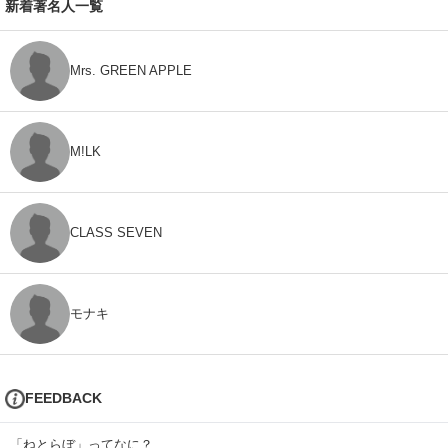
新着著名人一覧
Mrs. GREEN APPLE
M!LK
CLASS SEVEN
モナキ
FEEDBACK
「ねとらぼ」ってなに？