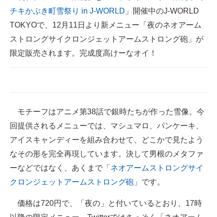
チキかぶき町雪祭り in J-WORLD
」開催中のJ-WORLD
ITの今と未来を見通す
TOKYOで、12月11日より新メニュー「夜のネオアーム
ストロングサイクロンジェットアームストロング砲」が
スマホと通信の最新トレンド
限定販売されます。完成度高けーなオイ！
進化するPCとデバイスの未来
好きが集まる 比べて選べる
ビジネスと働き方のヒント
モチーフはアニメ第38話で銀時たちが作った雪像。今
AI活用のいまが分かる
回提供されるメニューでは、マシュマロ、パンケーキ、
アイスキャンディーを組み合わせて、どこかで見たよう
企業ITのトレンドを詳説
なその形を完全再現しています。決して男根のメタファ
経営リーダーのコミュニティ
ーなどではなく、あくまで「
ネオアームストロングサイ
クロンジェットアームストロング砲
」です。
マーケ×ITの今がよく分かる
価格は720円で、「夜の」と付いているとおり、17時
ITエンジニア向け専門サイト