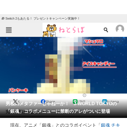
🎁 Switch 2もあたる！ プレゼントキャンペーン実施中！
ねとらぼメニュー
TOP
ニュース
エンタメ
クイズ
グルメ
地域
住まい
教育・育児
動物
リサーチ
2015/12/02 22:44（公開）
X
Share
LINE
hatena
会員記事
男根のメタファーじゃねーか！ J-WORLD TOKYOの
「銀魂」コラボメニューに禁断のアレがついに登場
完成度高けーなオイ！
メディア
現在、アニメ「銀魂」とのコラボイベント「
銀魂 チキ
注目記事を集めた総合ページ