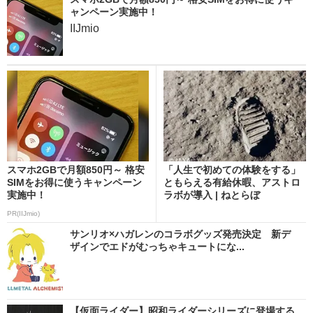
ャンペーン実施中！
IIJmio
スマホ2GBで月額850円～ 格安
「人生で初めての体験をする」
SIMをお得に使うキャンペーン
ともらえる有給休暇、アストロ
実施中！
ラボが導入 | ねとらぼ
PR(IIJmio)
サンリオ×ハガレンのコラボグッズ発売決定 新デ
ザインでエドがむっちゃキュートにな...
【仮面ライダー】昭和ライダーシリーズに登場する