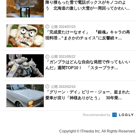
降り積もった雪で電話ボックスがキノコのよ
う 北海道の激しい大雪が一周回ってかわい...
公開 2024/07/23
「完成度たけーなオイ」 『銀魂』キャラの再
現料理→“まさかのチョイス”に反響続々...
公開 2021/05/22
「ガンプラはどんな自由な発想で作ってもいい
んだ」週間TOP10！ 「スタープラチ...
公開 2022/02/10
「グリーン・デイ」ビリー・ジョー、盗まれた
愛車が戻り「神様ありがとう」 30年乗...
Recommended by
Copyright © ITmedia Inc. All Rights Reserved.