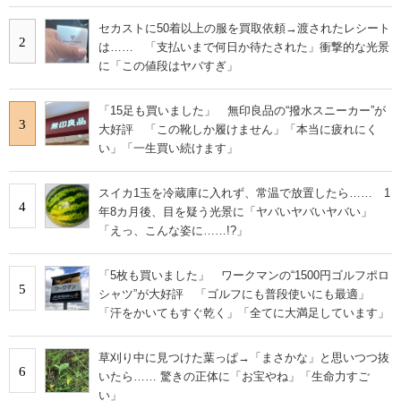
セカストに50着以上の服を買取依頼→渡されたレシート
2
は…… 「支払いまで何日か待たされた」衝撃的な光景
に「この値段はヤバすぎ」
「15足も買いました」 無印良品の“撥水スニーカー”が
3
大好評 「この靴しか履けません」「本当に疲れにく
い」「一生買い続けます」
スイカ1玉を冷蔵庫に入れず、常温で放置したら…… 1
4
年8カ月後、目を疑う光景に「ヤバいヤバいヤバい」
「えっ、こんな姿に……!?」
「5枚も買いました」 ワークマンの“1500円ゴルフポロ
5
シャツ”が大好評 「ゴルフにも普段使いにも最適」
「汗をかいてもすぐ乾く」「全てに大満足しています」
草刈り中に見つけた葉っぱ→「まさかな」と思いつつ抜
6
いたら…… 驚きの正体に「お宝やね」「生命力すご
い」