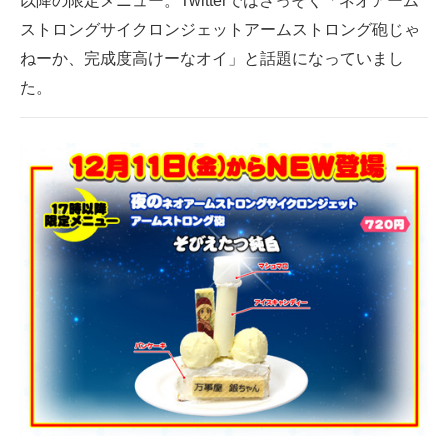
以降の限定メニュー。Twitterではさっそく「ネオアーム
企業向けIT製品の総合サイト
ストロングサイクロンジェットアームストロング砲じゃ
ねーか、完成度高けーなオイ」と話題になっていまし
IT製品の技術・比較・事例
た。
製造業のIT導入・活用を支援
モノづくり技術者専門サイト
エレクトロニクス専門サイト
電子設計の基本と応用
エネルギーの専門メディア
建設×テクノロジーの最前線
ちょっと気になるネットの話題