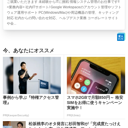
ご就業いただきます 未経験からITに挑戦 情報システム管理のお仕事です!!
<業務内容> 社内ITサポート/ Google Workspaceのアカウント管理やソフト
ウェア運用サポート PC(Windows/Mac)や周辺機器の管理、キッティング
対応 社内からの問い合わせ対応、ヘルプデスク業務 コーポレートサイト
や会...
今、あなたにオススメ
事例から学ぶ『特権アクセス管
スマホ2GBで月額850円～ 格安
理』
SIMをお得に使うキャンペーン
実施中！
PR(KeeperSecurity)
PR(IIJmio)
松坂桃李のオタ発言に杉田智和が「完成度たっけえ