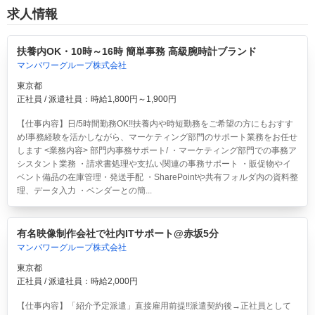
求人情報
扶養内OK・10時～16時 簡単事務 高級腕時計ブランド
マンパワーグループ株式会社
東京都
正社員 / 派遣社員：時給1,800円～1,900円
【仕事内容】日/5時間勤務OK!!扶養内や時短勤務をご希望の方にもおすす
め!事務経験を活かしながら、マーケティング部門のサポート業務をお任せ
します <業務内容> 部門内事務サポート/ ・マーケティング部門での事務ア
シスタント業務 ・請求書処理や支払い関連の事務サポート ・販促物やイ
ベント備品の在庫管理・発送手配 ・SharePointや共有フォルダ内の資料整
理、データ入力 ・ベンダーとの簡...
有名映像制作会社で社内ITサポート@赤坂5分
マンパワーグループ株式会社
東京都
正社員 / 派遣社員：時給2,000円
【仕事内容】「紹介予定派遣」直接雇用前提!!派遣契約後→正社員として