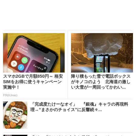
スマホ2GBで月額850円～ 格安
降り積もった雪で電話ボックス
SIMをお得に使うキャンペーン
がキノコのよう 北海道の激し
実施中！
い大雪が一周回ってかわい...
PR(IIJmio)
「完成度たけーなオイ」 『銀魂』キャラの再現料
理→“まさかのチョイス”に反響続々...