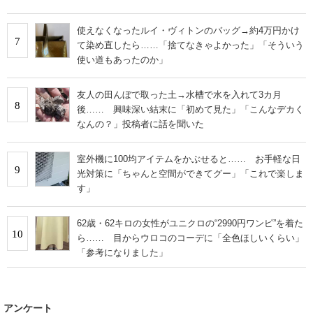
使えなくなったルイ・ヴィトンのバッグ→約4万円かけ
7
て染め直したら……「捨てなきゃよかった」「そういう
使い道もあったのか」
友人の田んぼで取った土→水槽で水を入れて3カ月
8
後…… 興味深い結末に「初めて見た」「こんなデカく
なんの？」投稿者に話を聞いた
室外機に100均アイテムをかぶせると…… お手軽な日
9
光対策に「ちゃんと空間ができてグー」「これで楽しま
す」
62歳・62キロの女性がユニクロの“2990円ワンピ”を着た
10
ら…… 目からウロコのコーデに「全色ほしいくらい」
「参考になりました」
アンケート