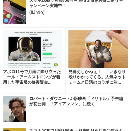
スマホ2GBで月額850円～ 格安SIMをお得に使うキ
ャンペーン実施中！
(IIJmio)
アポロ11号で月面に降り立った
見覚えしかねぇ！ 「いきなり
ニール・アームストロングが着
殴りかかってくる」人気ネット
用した宇宙服の修復資金...
ミームと日清のコラボに注...
ロバート・ダウニー・Jr版映画「ドリトル」予告編
が初公開 「アイアンマン」に続く...
スマホ2GBで月額850円～ 格安SIMをお得に使うキ