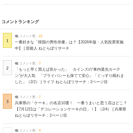
コメントランキング
コメント数：
21
1
一番好きな「韓国の男性俳優」は？【2026年版・人気投票実施
中】 | 芸能人 ねとらぼリサーチ
コメント数：
7
2
「もっと早く買えば良かった」 カインズの“車内遮光カーテ
ン”が大人気 「プライバシーも保てて安心」「ぐっすり眠れま
した」（2/2） | ライフ ねとらぼリサーチ：2ページ目
コメント数：
7
3
兵庫県の「ケーキ」の名店10選！ 一番うまいと思う店はどこ？
【7月12日は「デコレーションケーキの日」！】（2/4） | 兵庫県
ねとらぼリサーチ：2ページ目
コメント数：
4