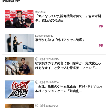
関連記事
森永乳業
「気になっていた認知機能が菌で…」森永が開
発。感動の70代続出
PR
KeeperSecurity
事例から学ぶ『特権アクセス管理』
PR
公開 2021/01/15
松坂桃李のオタ発言に杉田智和が「完成度たっ
けえなオイ」と突っ込む様式美 ファン「...
公開 2017/09/04
「銀魂」最後のゲーム化企画 PS4・PS Vita用
本格アクションゲーム「銀魂乱...
公開 2021/01/08