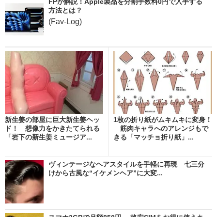
FPが解説！Apple製品を分割手数料0円で入手する
方法とは？
(Fav-Log)
新生姜の部屋に巨大新生姜ヘッ
1枚の折り紙がムキムキに変身！
ド！ 想像力をかきたてられる
筋肉キャラへのアレンジもで
「岩下の新生姜ミュージア...
きる「マッチョ折り紙」...
ヴィンテージなヘアスタイルを手軽に再現 七三分
けから古風な“イケメンヘア”に大変...