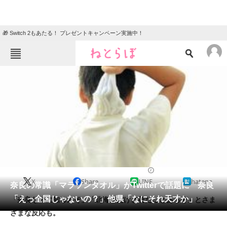
🎁 Switch 2もあたる！ プレゼントキャンペーン実施中！
ねとらぼメニュー
TOP
ニュース
エンタメ
クイズ
グルメ
地域
住まい
教育・育児
動物
リサーチ
2016/01/08 21:44（公開）
X
Share
LINE
hatena
会員記事
奈良の常識「マラソンタオル」がTwitterで話題に 奈良
「えっ全国じゃないの？」他県「なにそれ天才か」
「奈良なのに知らんぞ」「北海道だけど着たことあるぞ」とさま
メディア
ざまな反応も。
注目記事を集めた総合ページ