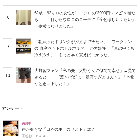
62歳・62キロの女性がユニクロの“2990円ワンピ”を着た
8
ら…… 目からウロコのコーデに「全色ほしいくらい」
「参考になりました」
「朝買ったドリンクが夕方まで冷たい」 ワークマン
9
の“真空ペットボトルホルダー”が大好評 「車の中でも
冷え冷え」「もっと早く買えばよかった」
大野智ファン「私の夫、大野くんに似てて幸せ」→見て
10
みると…… ‟驚きの姿”に「最高すぎません？」「本物
かと思いました！」
アンケート
実施中
声が好きな「日本のボーカリスト」は？
回答数：49414