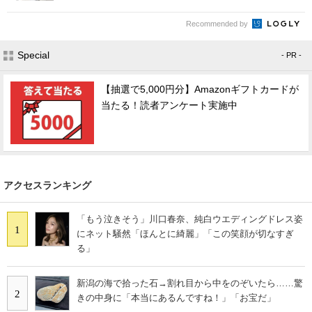
Recommended by
Special
- PR -
【抽選で5,000円分】Amazonギフトカードが
当たる！読者アンケート実施中
アクセスランキング
「もう泣きそう」川口春奈、純白ウエディングドレス姿
1
にネット騒然「ほんとに綺麗」「この笑顔が切なすぎ
る」
新潟の海で拾った石→割れ目から中をのぞいたら……驚
2
きの中身に「本当にあるんですね！」「お宝だ」