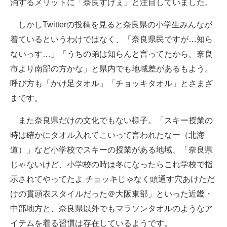
消するメリットに「奈良すげぇ」と注目していました。
しかしTwitterの投稿を見ると奈良県の小学生みんなが
着ているというわけではなく、「奈良県民ですが…知ら
ないっす…」「うちの弟は知らんと言ってたから、奈良
市より南部の方かな」と県内でも地域差があるもよう。
呼び方も「かけ足タオル」「チョッキタオル」とさまざ
まです。
また奈良県だけの文化でもない様子。「スキー授業の
時は確かにタオル入れてこいって言われたなー（北海
道）」など小学校でスキーの授業がある地域、「奈良県
じゃないけど、小学校の時は冬になったらこれ学校で指
示されてやってたよ チョッキじゃなく頭通す穴あけただ
けの貫頭衣スタイルだった＠大阪東部」といった近畿・
中部地方と、奈良県以外でもマラソンタオルのようなア
イテムを着る習慣は存在しているようです。