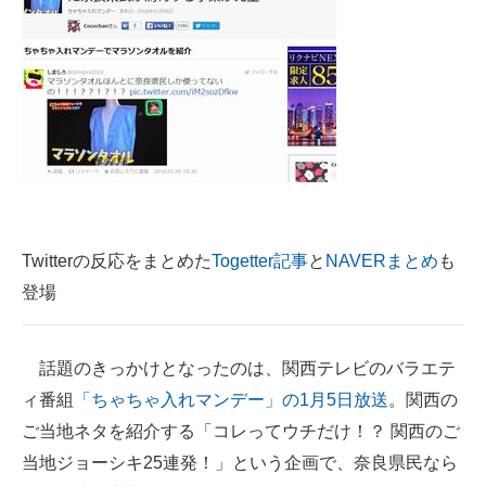
企業向けIT製品の総合サイト
IT製品の技術・比較・事例
製造業のIT導入・活用を支援
モノづくり技術者専門サイト
エレクトロニクス専門サイト
電子設計の基本と応用
Twitterの反応をまとめた
Togetter記事
と
NAVERまとめ
も
登場
エネルギーの専門メディア
建設×テクノロジーの最前線
話題のきっかけとなったのは、関西テレビのバラエテ
ィ番組
「ちゃちゃ入れマンデー」の1月5日放送
。関西の
ちょっと気になるネットの話題
ご当地ネタを紹介する「コレってウチだけ！？ 関西のご
当地ジョーシキ25連発！」という企画で、奈良県民なら