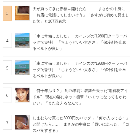
夫が買ってきた赤福→開けたら…… まさかの中身に
3
「お店に電話してしまいそう」「さすがに初めて見まし
た笑」と107万表示
「車に常備しました」 カインズの“1980円クーラーバ
4
ッグ”が評判 「ちょうどいい大きさ」「保冷剤を止め
るベルトが良い」
「車に常備しました」 カインズの“1980円クーラーバ
5
ッグ”が評判 「ちょうどいい大きさ」「保冷剤を止め
るベルトが良い」
「何十年ぶり？」 約25年前に表舞台去った“消費税アイ
6
ドル” 現在の姿にネット衝撃「いくつになってもかわ
いい」「また会えるなんて」
しまむらで買った3000円のバッグ→「何か入ってる！」
7
と開けたら…… まさかの中身に「買いに走った」「コ
スパ良すぎる」