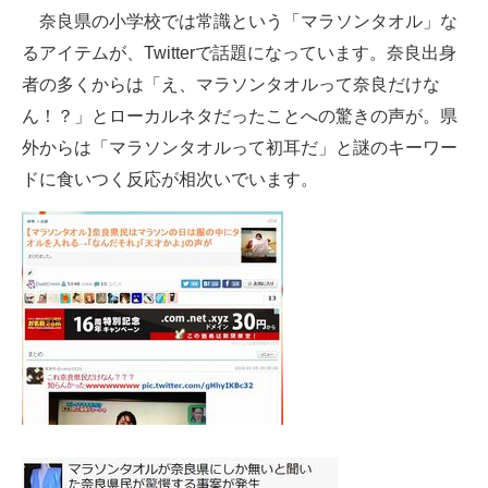
奈良県の小学校では常識という「マラソンタオル」な
ITの今と未来を見通す
るアイテムが、Twitterで話題になっています。奈良出身
者の多くからは「え、マラソンタオルって奈良だけな
スマホと通信の最新トレンド
ん！？」とローカルネタだったことへの驚きの声が。県
進化するPCとデバイスの未来
外からは「マラソンタオルって初耳だ」と謎のキーワー
ドに食いつく反応が相次いでいます。
好きが集まる 比べて選べる
ビジネスと働き方のヒント
AI活用のいまが分かる
企業ITのトレンドを詳説
経営リーダーのコミュニティ
マーケ×ITの今がよく分かる
ITエンジニア向け専門サイト