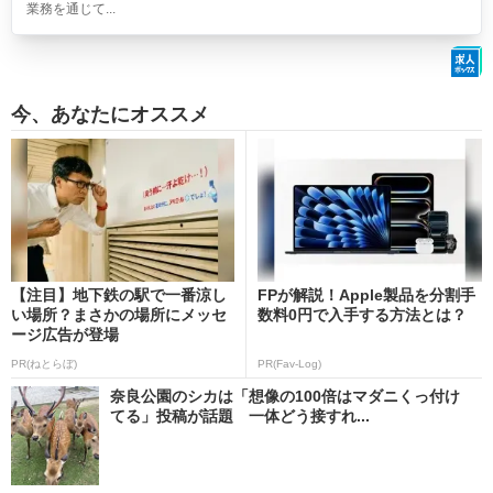
業務を通じて...
今、あなたにオススメ
【注目】地下鉄の駅で一番涼し
FPが解説！Apple製品を分割手
い場所？まさかの場所にメッセ
数料0円で入手する方法とは？
ージ広告が登場
PR(ねとらぼ)
PR(Fav-Log)
奈良公園のシカは「想像の100倍はマダニくっ付け
てる」投稿が話題 一体どう接すれ...