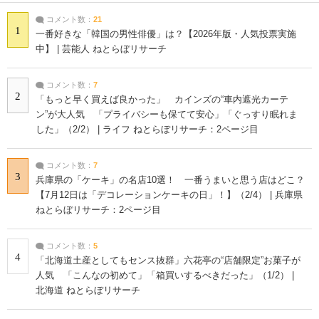
コメント数：
21
1
一番好きな「韓国の男性俳優」は？【2026年版・人気投票実施
中】 | 芸能人 ねとらぼリサーチ
コメント数：
7
2
「もっと早く買えば良かった」 カインズの“車内遮光カーテ
ン”が大人気 「プライバシーも保てて安心」「ぐっすり眠れま
した」（2/2） | ライフ ねとらぼリサーチ：2ページ目
コメント数：
7
3
兵庫県の「ケーキ」の名店10選！ 一番うまいと思う店はどこ？
【7月12日は「デコレーションケーキの日」！】（2/4） | 兵庫県
ねとらぼリサーチ：2ページ目
コメント数：
5
4
「北海道土産としてもセンス抜群」六花亭の“店舗限定”お菓子が
人気 「こんなの初めて」「箱買いするべきだった」（1/2） |
北海道 ねとらぼリサーチ