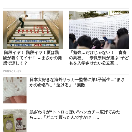
階段イヤ！ 階段イヤ！夏は階
「勉強…だけじゃない！ 青春
段が暑くてイヤ！ →まさかの発
の高校」 奈良県民が選ぶ“子ど
想で涼しく？
もを入学させたい公立高...
PR(ねとらぼ)
日本大好きな海外サッカー監督に第1子誕生→“まさ
かの命名”に「泣ける」「素敵……...
肌ざわりが“トトロっぽい”ハンカチ→広げてみた
ら……「どこで買ったんですか!?」...