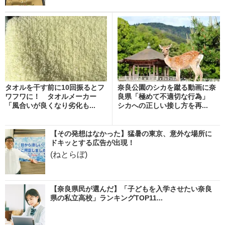
タオルを干す前に10回振るとフ
奈良公園のシカを蹴る動画に奈
ワフワに！ タオルメーカー
良県「極めて不適切な行為」
「風合いが良くなり劣化も...
シカへの正しい接し方を再...
【その発想はなかった】猛暑の東京、意外な場所に
ドキッとする広告が出現！
(ねとらぼ)
【奈良県民が選んだ】「子どもを入学させたい奈良
県の私立高校」ランキングTOP11...