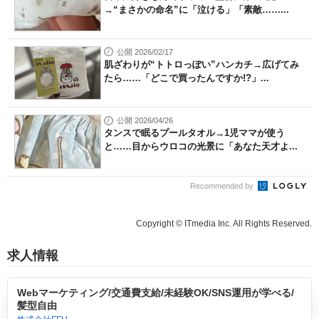
→“まさかの命名”に「泣ける」「素敵……...
公開 2026/02/17
肌ざわりが“トトロっぽい”ハンカチ→広げてみ
たら……「どこで買ったんですか!?」...
公開 2026/04/26
タンスで眠るプールタオル→1児ママが使う
と……目からウロコの光景に「あなた天才よ...
Recommended by
Copyright © ITmedia Inc. All Rights Reserved.
求人情報
Webマーケティング/交通費支給/未経験OK/SNS運用が学べる/
髪型自由