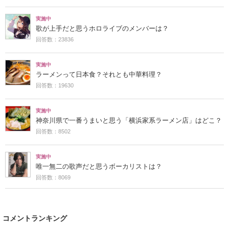
実施中
歌が上手だと思うホロライブのメンバーは？
回答数：23836
実施中
ラーメンって日本食？それとも中華料理？
回答数：19630
実施中
神奈川県で一番うまいと思う「横浜家系ラーメン店」はどこ？
回答数：8502
実施中
唯一無二の歌声だと思うボーカリストは？
回答数：8069
コメントランキング