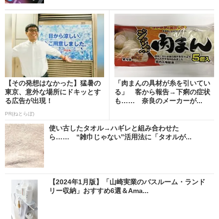
【その発想はなかった】猛暑の
「肉まんの具材が糸を引いてい
東京、意外な場所にドキッとす
る」 客から報告→下痢の症状
る広告が出現！
も…… 奈良のメーカーが...
PR(ねとらぼ)
使い古したタオル→ハギレと組み合わせた
ら…… “雑巾じゃない”活用法に「タオルが...
【2024年1月版】「山崎実業のバスルーム・ランド
リー収納」おすすめ6選＆Ama...