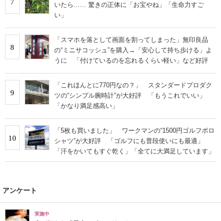
7
いたら…… 驚きの正体に「お宝やね」「生命力すご
い」
「スマホを落として画面を割ってしまった」無印良品
8
の“ミニサコッシュ”を購入→「安心して持ち歩ける」よ
うに 「付けているのを忘れるくらい軽い」など好評
「これほんとに770円なの？」 スタンダードプロダク
9
ツの“シンプル腕時計”が大好評 「もうこれでいい」
「かなり満足感高い」
「5枚も買いました」 ワークマンの“1500円ゴルフポロ
10
シャツ”が大好評 「ゴルフにも普段使いにも最適」
「汗をかいてもすぐ乾く」「全てに大満足しています」
アンケート
実施中