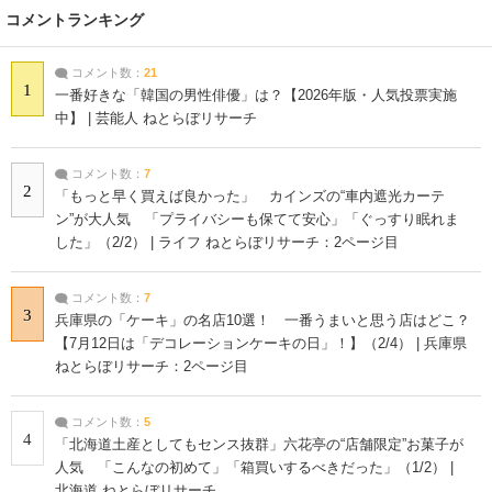
コメントランキング
コメント数：
21
1
一番好きな「韓国の男性俳優」は？【2026年版・人気投票実施
中】 | 芸能人 ねとらぼリサーチ
コメント数：
7
2
「もっと早く買えば良かった」 カインズの“車内遮光カーテ
ン”が大人気 「プライバシーも保てて安心」「ぐっすり眠れま
した」（2/2） | ライフ ねとらぼリサーチ：2ページ目
コメント数：
7
3
兵庫県の「ケーキ」の名店10選！ 一番うまいと思う店はどこ？
【7月12日は「デコレーションケーキの日」！】（2/4） | 兵庫県
ねとらぼリサーチ：2ページ目
コメント数：
5
4
「北海道土産としてもセンス抜群」六花亭の“店舗限定”お菓子が
人気 「こんなの初めて」「箱買いするべきだった」（1/2） |
北海道 ねとらぼリサーチ