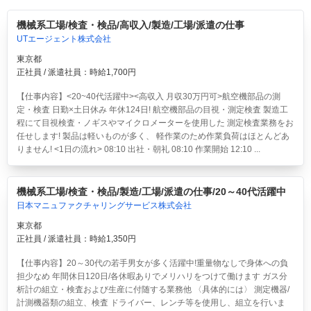
機械系工場/検査・検品/高収入/製造/工場/派遣の仕事
UTエージェント株式会社
東京都
正社員 / 派遣社員：時給1,700円
【仕事内容】<20~40代活躍中><高収入 月収30万円可>航空機部品の測
定・検査 日勤×土日休み 年休124日!
航空機部品の目視・測定検査 製造工
程にて目視検査・ノギスやマイクロメーターを使用した 測定検査業務をお
任せします! 製品は軽いものが多く、 軽作業のため作業負荷はほとんどあ
りません! <1日の流れ> 08:10 出社・朝礼 08:10 作業開始 12:10 ...
機械系工場/検査・検品/製造/工場/派遣の仕事/20～40代活躍中
日本マニュファクチャリングサービス株式会社
東京都
正社員 / 派遣社員：時給1,350円
【仕事内容】20～30代の若手男女が多く活躍中!重量物なしで身体への負
担少なめ 年間休日120日/各休暇ありでメリハリをつけて働けます ガス分
析計の組立・検査および生産に付随する業務他 〈具体的には〉 測定機器/
計測機器類の組立、検査 ドライバー、レンチ等を使用し、組立を行いま