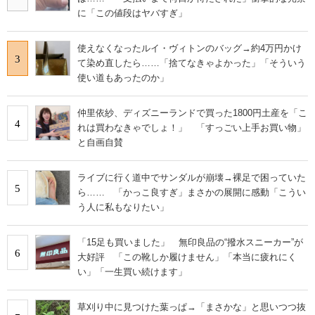
に「この値段はヤバすぎ」
使えなくなったルイ・ヴィトンのバッグ→約4万円かけ
3
て染め直したら……「捨てなきゃよかった」「そういう
使い道もあったのか」
仲里依紗、ディズニーランドで買った1800円土産を「こ
4
れは買わなきゃでしょ！」 「すっごい上手お買い物」
と自画自賛
ライブに行く道中でサンダルが崩壊→裸足で困っていた
5
ら…… 「かっこ良すぎ」まさかの展開に感動「こうい
う人に私もなりたい」
「15足も買いました」 無印良品の“撥水スニーカー”が
6
大好評 「この靴しか履けません」「本当に疲れにく
い」「一生買い続けます」
草刈り中に見つけた葉っぱ→「まさかな」と思いつつ抜