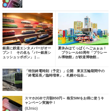
銀座に鉄道エンタメバーがオー
夏休みはてっぱくへごぉぉぉ！
プン！ その名も「バー銀座シ
プラレール60周年「プラレー
ュッシュッポポン」 | ...
ル博物館」が鉄道博物館...
「特別終電時刻（予定）」公開 東京五輪期間中の
「終電延長／臨時増車」、札幌や仙台...
スマホ2GBで月額850円～ 格安SIMをお得に使うキ
ャンペーン実施中！
(IIJmio)