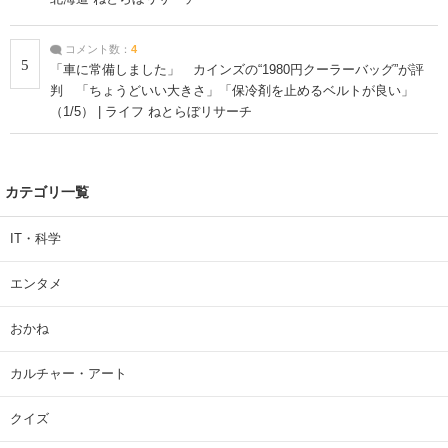
コメント数：
4
5
「車に常備しました」 カインズの“1980円クーラーバッグ”が評
判 「ちょうどいい大きさ」「保冷剤を止めるベルトが良い」
（1/5） | ライフ ねとらぼリサーチ
カテゴリ一覧
IT・科学
エンタメ
おかね
カルチャー・アート
クイズ