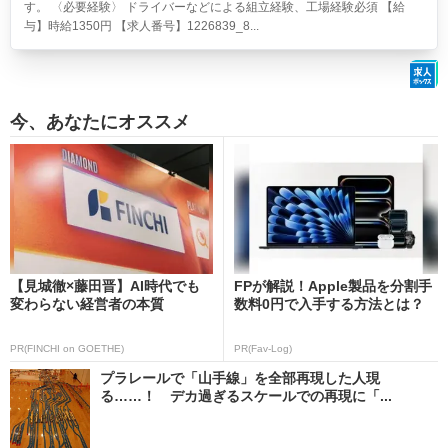
す。 〈必要経験〉 ドライバーなどによる組立経験、工場経験必須 【給
与】時給1350円 【求人番号】1226839_8...
今、あなたにオススメ
【見城徹×藤田晋】AI時代でも
FPが解説！Apple製品を分割手
変わらない経営者の本質
数料0円で入手する方法とは？
PR(FINCHI on GOETHE)
PR(Fav-Log)
プラレールで「山手線」を全部再現した人現
る……！ デカ過ぎるスケールでの再現に「...