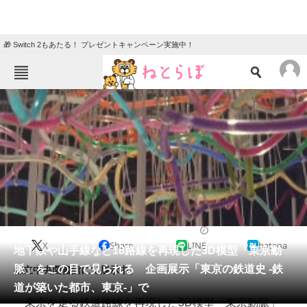
🎁 Switch 2もあたる！ プレゼントキャンペーン実施中！
ねとらぼメニュー
TOP
ニュース
エンタメ
クイズ
グルメ
地域
住まい
教育・育児
動物
リサーチ
2016/02/08 13:45（公開）
X
Share
LINE
hatena
会員記事
地下鉄や山手線など18路線を再現した3D模型「東京動
脈」をこの目で見られる 企画展示「東京の鉄道史 -鉄
都立中央図書館にて展示中。
メディア
道が築いた都市、東京-」で
東京を走る鉄道路線を再現した3D模型「東京動脈」
注目記事を集めた総合ページ