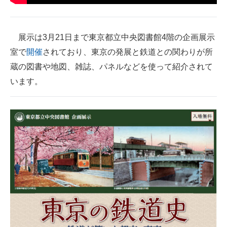
企業向けIT製品の総合サイト
IT製品の技術・比較・事例
展示は3月21日まで東京都立中央図書館4階の企画展示
室で
開催
されており、東京の発展と鉄道との関わりが所
製造業のIT導入・活用を支援
蔵の図書や地図、雑誌、パネルなどを使って紹介されて
モノづくり技術者専門サイト
います。
エレクトロニクス専門サイト
電子設計の基本と応用
エネルギーの専門メディア
建設×テクノロジーの最前線
ちょっと気になるネットの話題