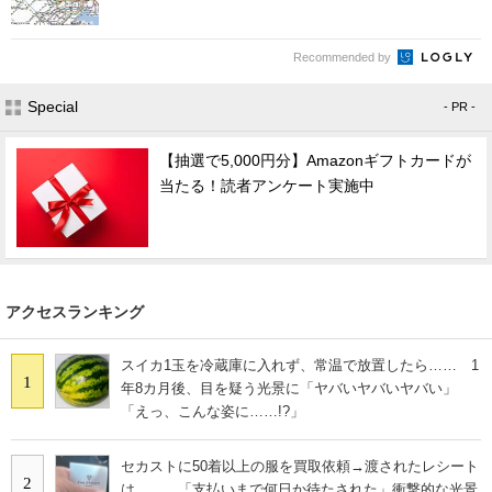
Recommended by
Special
- PR -
【抽選で5,000円分】Amazonギフトカードが
当たる！読者アンケート実施中
アクセスランキング
スイカ1玉を冷蔵庫に入れず、常温で放置したら…… 1
1
年8カ月後、目を疑う光景に「ヤバいヤバいヤバい」
「えっ、こんな姿に……!?」
セカストに50着以上の服を買取依頼→渡されたレシート
2
は…… 「支払いまで何日か待たされた」衝撃的な光景