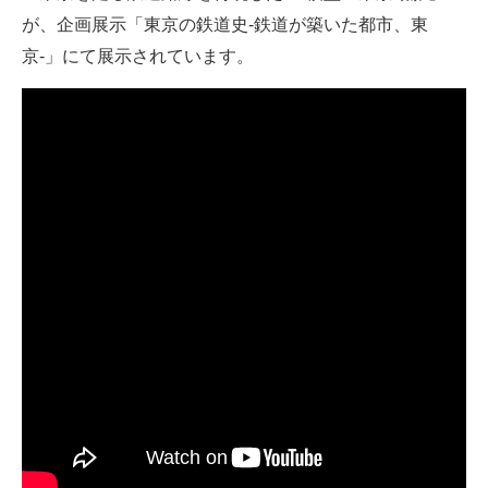
が、企画展示「東京の鉄道史-鉄道が築いた都市、東
ITの今と未来を見通す
京-」にて展示されています。
スマホと通信の最新トレンド
進化するPCとデバイスの未来
好きが集まる 比べて選べる
ビジネスと働き方のヒント
AI活用のいまが分かる
企業ITのトレンドを詳説
経営リーダーのコミュニティ
マーケ×ITの今がよく分かる
ITエンジニア向け専門サイト