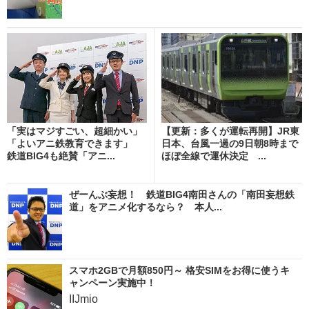
「実はマジすごい、超細かい」
【更新：多くが運転再開】JR東
「よいアニ鉄教育できます」
日本、台風一過の9日朝8時まで
鉄道BIG4も絶賛「アニ...
ほぼ全線で運休決定 ...
ぜーんぶ妄想！ 鉄道BIG4南田さんの「南田妄想鉄
道」をアニメ化するなら？ 本人...
スマホ2GBで月額850円～ 格安SIMをお得に使うキ
ャンペーン実施中！
IIJmio