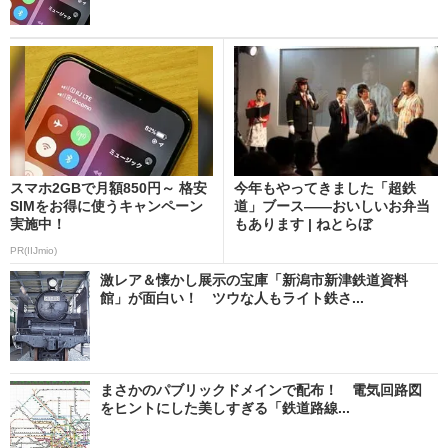
スマホ2GBで月額850円～ 格安
今年もやってきました「超鉄
SIMをお得に使うキャンペーン
道」ブース――おいしいお弁当
実施中！
もあります | ねとらぼ
PR(IIJmio)
激レア＆懐かし展示の宝庫「新潟市新津鉄道資料
館」が面白い！ ツウな人もライト鉄さ...
まさかのパブリックドメインで配布！ 電気回路図
をヒントにした美しすぎる「鉄道路線...