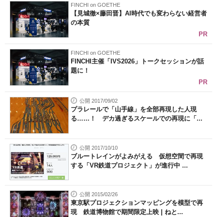
FINCHI on GOETHE
【見城徹×藤田晋】AI時代でも変わらない経営者
の本質
PR
FINCHI on GOETHE
FINCHI主催「IVS2026」トークセッションが話
題に！
PR
公開 2017/09/02
プラレールで「山手線」を全部再現した人現
る……！ デカ過ぎるスケールでの再現に「...
公開 2017/10/10
ブルートレインがよみがえる 仮想空間で再現
する「VR鉄道プロジェクト」が進行中 ...
公開 2015/02/26
東京駅プロジェクションマッピングを模型で再
現 鉄道博物館で期間限定上映 | ねと...