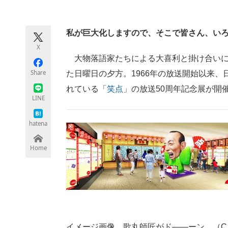
モノづくり技術者専門サイト
エレクトロ
私が巨大化しますので、そこで皆さん、い
X
ちょっと気になるネットの話題
大物落語家たちによる大喜利と掛け合いに
Share
た日曜日の夕方。1966年の放送開始以来、
れている「
笑点
」の放送50周年記念展が開
LINE
hatena
Home
イメージ画像。歌丸師匠がド――ーン （C