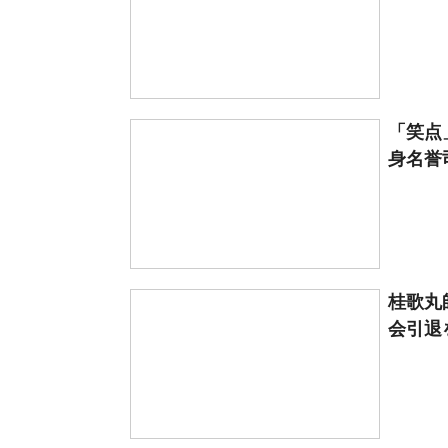
「笑点
身名誉司
桂歌丸
会引退を