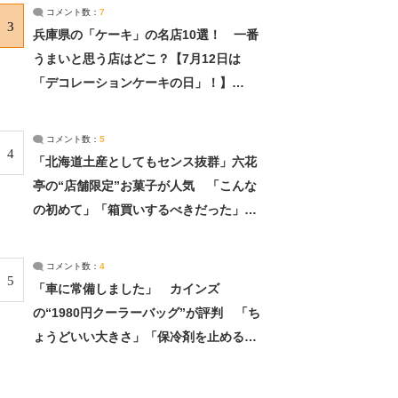
サーチ：2ページ目
コメント数：
7
3
兵庫県の「ケーキ」の名店10選！ 一番
うまいと思う店はどこ？【7月12日は
「デコレーションケーキの日」！】
（2/4） | 兵庫県 ねとらぼリサーチ：2ペ
ージ目
コメント数：
5
4
「北海道土産としてもセンス抜群」六花
亭の“店舗限定”お菓子が人気 「こんな
の初めて」「箱買いするべきだった」
（1/2） | 北海道 ねとらぼリサーチ
コメント数：
4
5
「車に常備しました」 カインズ
の“1980円クーラーバッグ”が評判 「ち
ょうどいい大きさ」「保冷剤を止めるベ
ルトが良い」（1/5） | ライフ ねとらぼ
リサーチ