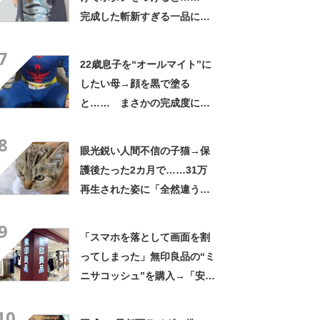
完成した斬新すぎる一品に称
賛「これすごい」
7
22歳息子を“オールマイト”に
したい母→顔を黒で塗る
と…… まさかの完成度に
「フィギュアかと思ったら人
8
間」「質感良すぎ」
眼光鋭い人間不信の子猫→保
護後たった2カ月で……31万
再生された姿に「全然違う」
「本当に愛の力ですね」
9
「スマホを落として画面を割
ってしまった」無印良品の“ミ
ニサコッシュ”を購入→「安心
して持ち歩ける」ように
10
「付けているのを忘れるくら