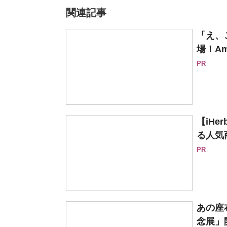
関連記事
「え、
場！Am
PR
【iH
る人気
PR
あの座
念展」開