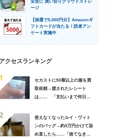
安全に 買い切りクラウドストレ
門メディア
建設×テクノロジーの最前線
ージ
【抽選で5,000円分】Amazonギ
フトカードが当たる！読者アン
ケート実施中
アクセスランキング
1
セカストに50着以上の服を買
取依頼→渡されたレシート
は…… 「支払いまで何日か
待たされた」衝撃的な光景に
2
「この値段はヤバすぎ」
使えなくなったルイ・ヴィト
ンのバッグ→約4万円かけて染
め直したら……「捨てなきゃ