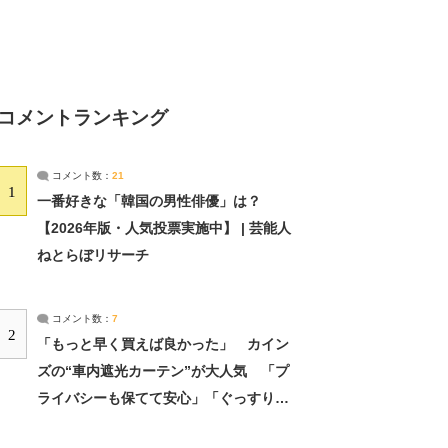
コメントランキング
コメント数：
21
1
一番好きな「韓国の男性俳優」は？
【2026年版・人気投票実施中】 | 芸能人
ねとらぼリサーチ
コメント数：
7
2
「もっと早く買えば良かった」 カイン
ズの“車内遮光カーテン”が大人気 「プ
ライバシーも保てて安心」「ぐっすり眠
れました」（2/2） | ライフ ねとらぼリ