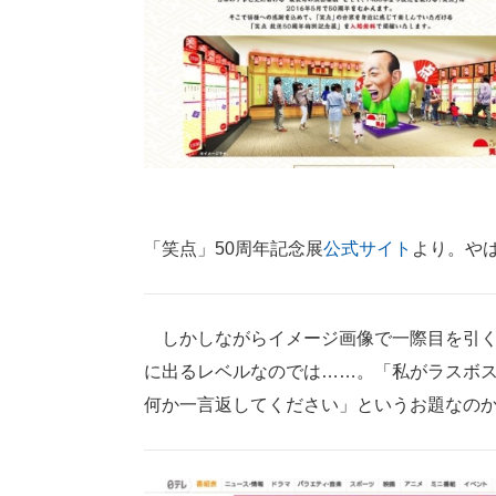
「笑点」50周年記念展
公式サイト
より。や
しかしながらイメージ画像で一際目を引く
に出るレベルなのでは……。「私がラスボ
何か一言返してください」というお題なの