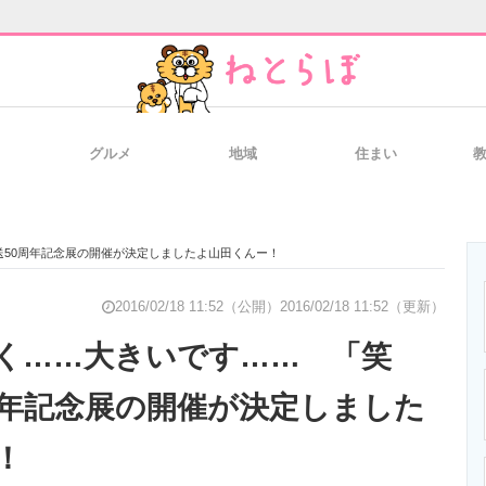
グルメ
地域
住まい
と未来を見通す
スマホと通信の最新トレンド
進化するPCとデ
50周年記念展の開催が決定しましたよ山田くんー！
のいまが分かる
企業ITのトレンドを詳説
経営リーダーの
2016/02/18 11:52（公開）
2016/02/18 11:52（更新）
く……大きいです…… 「笑
周年記念展の開催が決定しました
T製品の総合サイト
IT製品の技術・比較・事例
製造業のIT導入
！