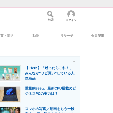
検索
ログイン
教育・育児
動物
リサーチ
会員記事
バイスの未来
好きが集まる 比べて選べる
- PR -
【iHerb】「迷ったらこれ！」
コミュニティ
マーケ×ITの今がよく分かる
みんなが"リピ買い"している人
気商品
重量約999g、最新CPU搭載のビ
・活用を支援
ジネスPCの実力は？
スマホの写真／動画をもう一段