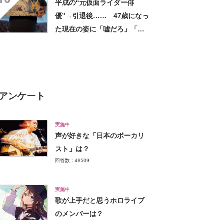
平成の“元仮面ライダー俳
い軽い」など好評
優”→引退後…… 47歳になっ
た現在の姿に「嘘だろ」「声
出た」と108万再生
アンケート
実施中
声が好きな「日本のボーカリ
スト」は？
回答数：49509
実施中
歌が上手だと思うホロライブ
のメンバーは？