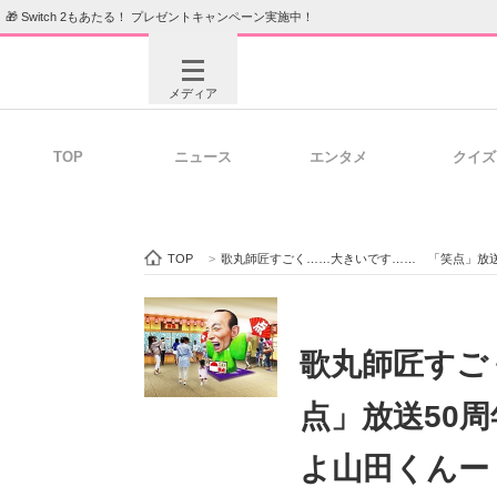
🎁 Switch 2もあたる！ プレゼントキャンペーン実施中！
メディア
TOP
ニュース
エンタメ
クイズ
注目記事を集めた総合ページ
ITの今
TOP
>
歌丸師匠すごく……大きいです…… 「笑点」放送
ビジネスと働き方のヒント
AI活用
歌丸師匠すご
点」放送50
ITエンジニア向け専門サイト
企業向けI
よ山田くんー