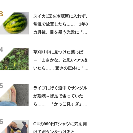
よかった」「そういう使い道
3
もあったのか」
スイカ1玉を冷蔵庫に入れず、
常温で放置したら…… 1年8
カ月後、目を疑う光景に「ヤ
バいヤバいヤバい」「えっ、
4
こんな姿に……!?」
草刈り中に見つけた葉っぱ
→「まさかな」と思いつつ抜
いたら…… 驚きの正体に「お
宝やね」「生命力すごい」
5
ライブに行く道中でサンダル
が崩壊→裸足で困っていた
ら…… 「かっこ良すぎ」ま
さかの展開に感動「こういう
6
人に私もなりたい」
GUの990円Tシャツに穴を開
けてボタンをつけると……