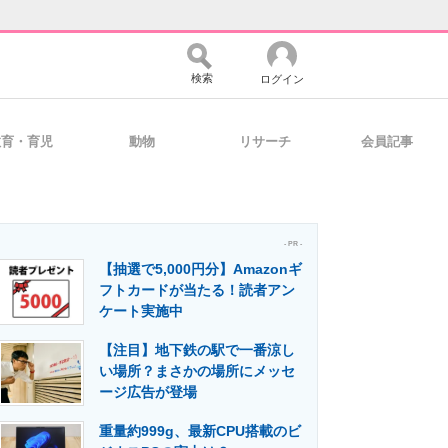
検索
ログイン
教育・育児
動物
リサーチ
会員記事
バイスの未来
好きが集まる 比べて選べる
- PR -
【抽選で5,000円分】Amazonギ
コミュニティ
マーケ×ITの今がよく分かる
フトカードが当たる！読者アン
ケート実施中
【注目】地下鉄の駅で一番涼し
・活用を支援
い場所？まさかの場所にメッセ
ージ広告が登場
重量約999g、最新CPU搭載のビ