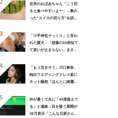
2
んだ」「スーパーオシャレ」
近所のおばあちゃん「こう切
ると食べやすいよ〜」→教わ
った“スイカの切り方”を試し
てみると…… 目からウロコ
3
の光景に「やってみます」
「小手伸也そっくり」と言わ
れた愛犬→「想像の10倍似て
て笑いが止まらない」まさか
の姿に「生き別れの兄弟説」
4
「パーツのバランスが同じ」
「もう泣きそう」川口春奈、
純白ウエディングドレス姿に
ネット騒然「ほんとに綺麗」
「この笑顔が切なすぎる」
5
外が暑くて夫に「40度超えて
る」と連絡→目を疑う展開が
36万表示「こんな旦那さん羨