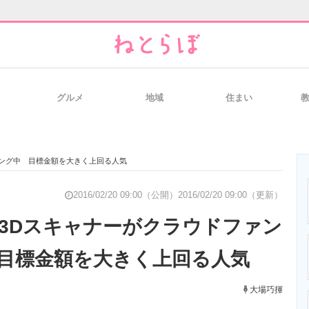
グルメ
地域
住まい
と未来を見通す
スマホと通信の最新トレンド
進化するPCとデ
ィング中 目標金額を大きく上回る人気
のいまが分かる
企業ITのトレンドを詳説
経営リーダーの
2016/02/20 09:00（公開）
2016/02/20 09:00（更新）
安3Dスキャナーがクラウドファン
目標金額を大きく上回る人気
T製品の総合サイト
IT製品の技術・比較・事例
製造業のIT導入
大場巧揮