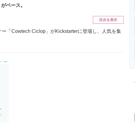
ニクス専門サイト
電子設計の基本と応用
エネルギーの専
p」がベース。
目次を表示
owtech Ciclop」がKickstarterに登場し、人気を集