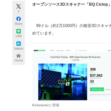
モノづくり技術者専門サイト
エレクトロ
オープンソース3Dスキャナー「BQ Ciclo
X
Share
99ドル（約1万1000円）の格安3Dスキャナー「C
ちょっと気になるネットの話題
めています。
LINE
hatena
Home
Kickstarterに登場