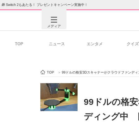
🎁 Switch 2もあたる！ プレゼントキャンペーン実施中！
メディア
TOP
ニュース
エンタメ
クイズ
注目記事を集めた総合ページ
ITの今
TOP
>
99ドルの格安3Dスキャナーがクラウドファンデ
ビジネスと働き方のヒント
AI活用
99ドルの格
ディング中 
ITエンジニア向け専門サイト
企業向けI