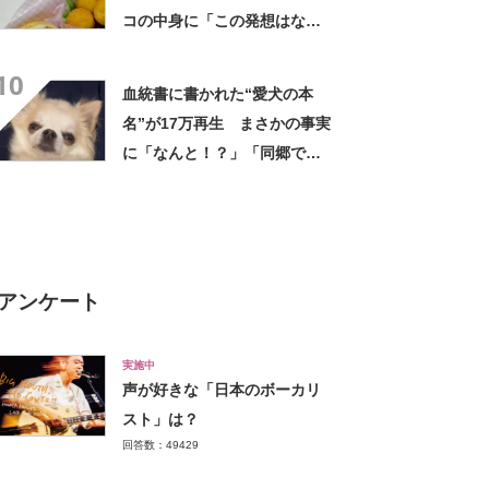
コの中身に「この発想はなか
った！」「こんなお弁当食べ
10
たかった」
血統書に書かれた“愛犬の本
名”が17万再生 まさかの事実
に「なんと！？」「同郷で
す！」驚き広がる
アンケート
実施中
声が好きな「日本のボーカリ
スト」は？
回答数：49429