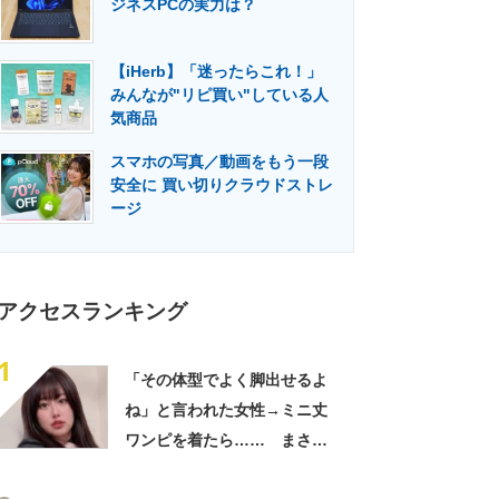
ジネスPCの実力は？
門メディア
建設×テクノロジーの最前線
【iHerb】「迷ったらこれ！」
みんなが"リピ買い"している人
気商品
スマホの写真／動画をもう一段
安全に 買い切りクラウドストレ
ージ
アクセスランキング
1
「その体型でよく脚出せるよ
ね」と言われた女性→ミニ丈
ワンピを着たら…… まさか
の姿に「『マジか！』って叫