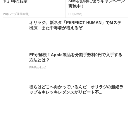
す」噂のお茶
SIMをお得に使うキャンペーン
実施中！
PR(ハーブ健康本舗)
PR(IIJmio)
オリラジ、新ネタ「PERFECT HUMAN」でMステ
出演 また中毒者が増えるぞ...
FPが解説！Apple製品を分割手数料0円で入手する
方法とは？
PR(Fav-Log)
彼らはどこへ向かっているんだ オリラジの超絶ラ
ップ＆キレッキレダンスがリピート不...