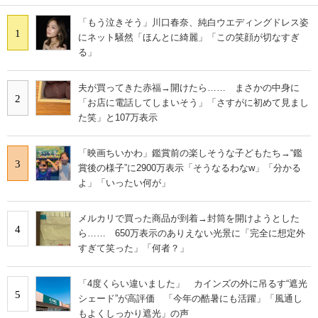
「もう泣きそう」川口春奈、純白ウエディングドレス姿
1
にネット騒然「ほんとに綺麗」「この笑顔が切なすぎ
る」
夫が買ってきた赤福→開けたら…… まさかの中身に
2
「お店に電話してしまいそう」「さすがに初めて見まし
た笑」と107万表示
「映画ちいかわ」鑑賞前の楽しそうな子どもたち→“鑑
3
賞後の様子”に2900万表示「そうなるわなw」「分かる
よ」「いったい何が」
メルカリで買った商品が到着→封筒を開けようとした
4
ら…… 650万表示のありえない光景に「完全に想定外
すぎて笑った」「何者？」
「4度くらい違いました」 カインズの外に吊るす“遮光
5
シェード”が高評価 「今年の酷暑にも活躍」「風通し
もよくしっかり遮光」の声