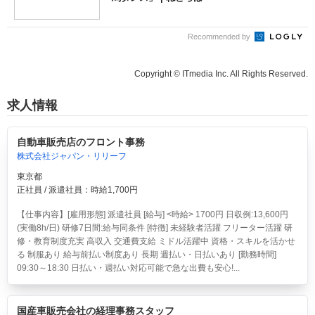
Recommended by
Copyright © ITmedia Inc. All Rights Reserved.
求人情報
自動車販売店のフロント事務
株式会社ジャパン・リリーフ
東京都
正社員 / 派遣社員：時給1,700円
【仕事内容】[雇用形態] 派遣社員 [給与] <時給> 1700円 日収例:13,600円
(実働8h/日) 研修7日間:給与同条件 [特徴] 未経験者活躍 フリーター活躍 研
修・教育制度充実 高収入 交通費支給 ミドル活躍中 資格・スキルを活かせ
る 制服あり 給与前払い制度あり 長期 週払い・日払いあり [勤務時間]
09:30～18:30 日払い・週払い対応可能で急な出費も安心!...
国産車販売会社の経理事務スタッフ