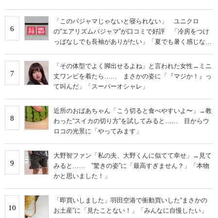
「このパジャマじゃないと寝られない」 ユニクロ
6
の“エアリズムパジャマ”が口コミで好評 「冷房をつけ
っぱなしでも長袖がありがたい」「夏でも暑く感じな
い」
「その体型でよく脚出せるよね」と言われた女性→ミニ
7
丈ワンピを着たら…… まさかの姿に「『マジか！』っ
て叫んだ」「スーパーオシャレ」
近所のおばあちゃん「こう切ると食べやすいよ〜」→教
8
わった“スイカの切り方”を試してみると…… 目からウ
ロコの光景に「やってみます」
大野智ファン「私の夫、大野くんに似てて幸せ」→見て
9
みると…… ‟驚きの姿”に「最高すぎません？」「本物
かと思いました！」
「即買いしました」羽田空港で衝動買いした“まさかの
10
お土産”に「見たことない！」「みんなに自慢したい」