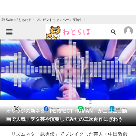
🎁 Switch 2もあたる！ プレゼントキャンペーン実施中！
ねとらぼメニュー
TOP
ニュース
エンタメ
クイズ
グルメ
地域
住まい
教育・育児
動物
リサーチ
2016/02/23 16:17（公開）
X
Share
LINE
hatena
会員記事
オリラジの新ネタ「PERFECT HUMAN」がニコニコ動
画で人気 ヲタ芸や演奏してみたの二次創作にぎわう
「おっぱいガンダムスタイル」とも混ぜられているようです。
メディア
リズムネタ「武勇伝」でブレイクした芸人・中田敦彦
注目記事を集めた総合ページ