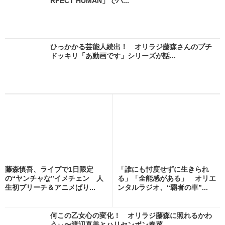
RFECT HUMAN」でパ...
ひっかかる芸能人続出！ オリラジ藤森さんのプチ
ドッキリ「あ動画です」シリーズが話...
藤森慎吾、ライブで1日限定
「誰にも忖度せずに生きられ
の“ヤンチャな”イメチェン 人
る」「全能感がある」 オリエ
生初ブリーチ＆アニメばり...
ンタルラジオ、“覇者の車”...
何この乙女心の変化！ オリラジ藤森に照れるかわ
うぃ〜渡辺直美とハリセンボン春菜 ...