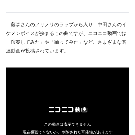
企業向けIT製品の総合サイト
IT製品の技術・比較・事例
藤森さんのノリノリのラップから入り、中田さんのイ
ケメンボイスが挟まるこの曲ですが、ニコニコ動画では
製造業のIT導入・活用を支援
「演奏してみた」や「踊ってみた」など、さまざまな関
モノづくり技術者専門サイト
連動画が投稿されています。
エレクトロニクス専門サイト
電子設計の基本と応用
エネルギーの専門メディア
建設×テクノロジーの最前線
ちょっと気になるネットの話題