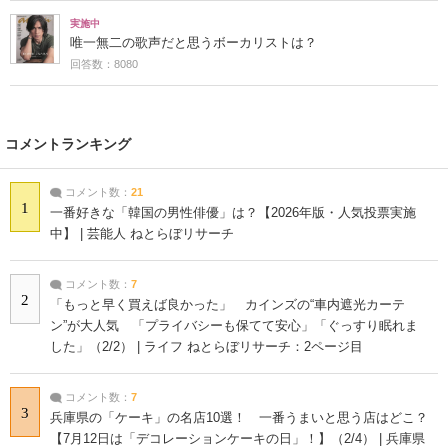
実施中
唯一無二の歌声だと思うボーカリストは？
回答数：8080
コメントランキング
コメント数：
21
1
一番好きな「韓国の男性俳優」は？【2026年版・人気投票実施
中】 | 芸能人 ねとらぼリサーチ
コメント数：
7
2
「もっと早く買えば良かった」 カインズの“車内遮光カーテ
ン”が大人気 「プライバシーも保てて安心」「ぐっすり眠れま
した」（2/2） | ライフ ねとらぼリサーチ：2ページ目
コメント数：
7
3
兵庫県の「ケーキ」の名店10選！ 一番うまいと思う店はどこ？
【7月12日は「デコレーションケーキの日」！】（2/4） | 兵庫県