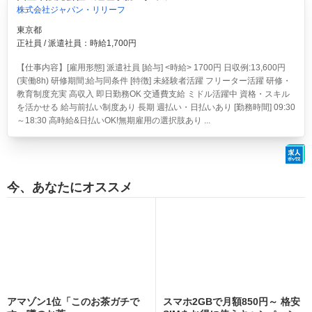
株式会社ジャパン・リリーフ
東京都
正社員 / 派遣社員：時給1,700円
【仕事内容】[雇用形態] 派遣社員 [給与] <時給> 1700円 日収例:13,600円
(実働8h) 研修期間:給与同条件 [特徴] 未経験者活躍 フリーター活躍 研修・
教育制度充実 高収入 即日勤務OK 交通費支給 ミドル活躍中 資格・スキル
を活かせる 給与前払い制度あり 長期 週払い・日払いあり [勤務時間] 09:30
～18:30 高時給&日払いOK!無期雇用の選択肢あり ...
今、あなたにオススメ
アマゾン1位「このお茶ガチで
スマホ2GBで月額850円～ 格安