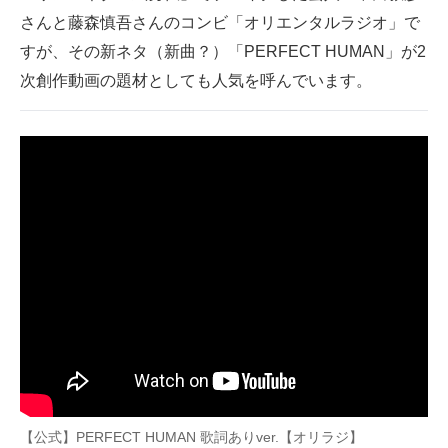
さんと藤森慎吾さんのコンビ「オリエンタルラジオ」で
ITの今と未来を見通す
すが、その新ネタ（新曲？）「PERFECT HUMAN」が2
次創作動画の題材としても人気を呼んでいます。
スマホと通信の最新トレンド
進化するPCとデバイスの未来
好きが集まる 比べて選べる
ビジネスと働き方のヒント
AI活用のいまが分かる
企業ITのトレンドを詳説
経営リーダーのコミュニティ
マーケ×ITの今がよく分かる
ITエンジニア向け専門サイト
【公式】PERFECT HUMAN 歌詞ありver.【オリラジ】