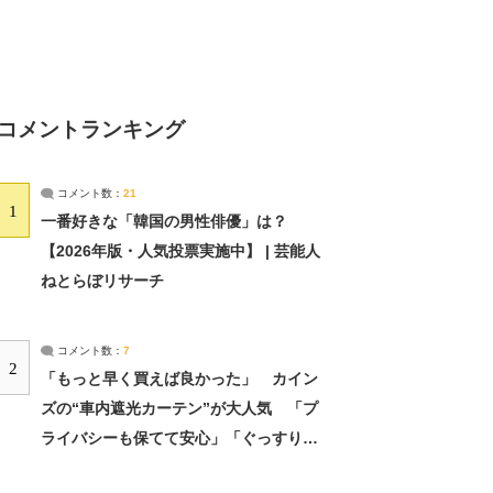
コメントランキング
コメント数：
21
1
一番好きな「韓国の男性俳優」は？
【2026年版・人気投票実施中】 | 芸能人
ねとらぼリサーチ
コメント数：
7
2
「もっと早く買えば良かった」 カイン
ズの“車内遮光カーテン”が大人気 「プ
ライバシーも保てて安心」「ぐっすり眠
れました」（2/2） | ライフ ねとらぼリ