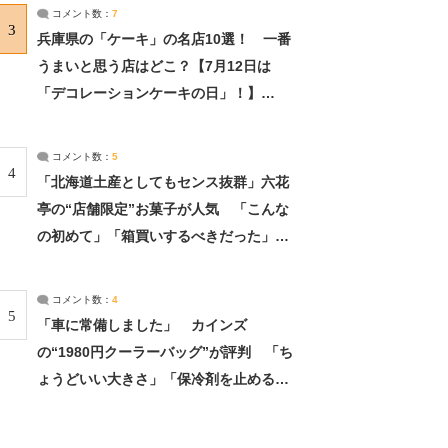
サーチ：2ページ目
コメント数：
7
3
兵庫県の「ケーキ」の名店10選！ 一番
うまいと思う店はどこ？【7月12日は
「デコレーションケーキの日」！】
（2/4） | 兵庫県 ねとらぼリサーチ：2ペ
ージ目
コメント数：
5
4
「北海道土産としてもセンス抜群」六花
亭の“店舗限定”お菓子が人気 「こんな
の初めて」「箱買いするべきだった」
（1/2） | 北海道 ねとらぼリサーチ
コメント数：
4
5
「車に常備しました」 カインズ
の“1980円クーラーバッグ”が評判 「ち
ょうどいい大きさ」「保冷剤を止めるベ
ルトが良い」（1/5） | ライフ ねとらぼ
リサーチ