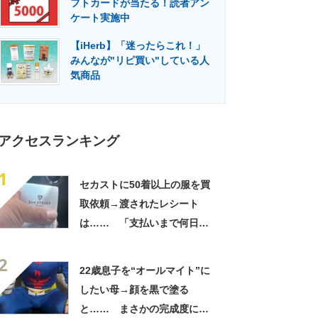
フトカードが当たる！読者アン
門メディア
建設×テクノロジーの最前線
ケート実施中
【iHerb】「迷ったらこれ！」
みんなが"リピ買い"している人
気商品
アクセスランキング
1
セカストに50着以上の服を買
取依頼→渡されたレシート
は…… 「支払いまで何日か
待たされた」衝撃的な光景に
2
「この値段はヤバすぎ」
22歳息子を“オールマイト”に
したい母→顔を黒で塗る
と…… まさかの完成度に