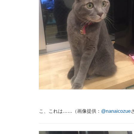
こ、これは……（画像提供：
@nanaicozue