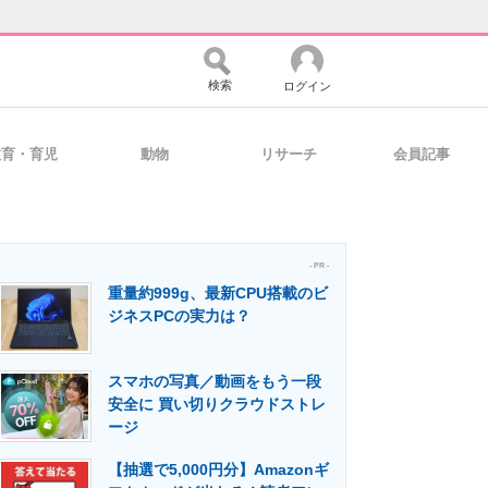
検索
ログイン
教育・育児
動物
リサーチ
会員記事
バイスの未来
好きが集まる 比べて選べる
- PR -
重量約999g、最新CPU搭載のビ
コミュニティ
マーケ×ITの今がよく分かる
ジネスPCの実力は？
スマホの写真／動画をもう一段
・活用を支援
安全に 買い切りクラウドストレ
ージ
【抽選で5,000円分】Amazonギ