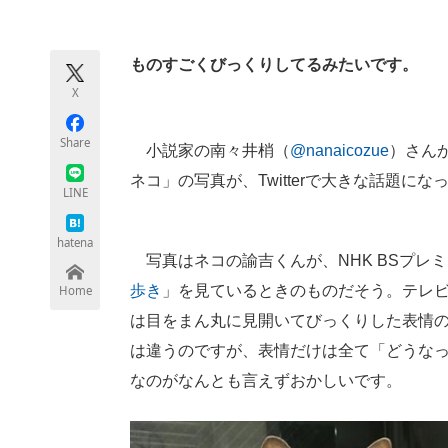
モノづくり技術者専門サイト
エレクトロ
ものすごくびっくりしてるみたいです。
X
ちょっと気になるネットの話題
Share
小説家の南々井梢（
@nanaicozue
）さん
ネコ」の写真が、Twitterで大きな話題にな
LINE
hatena
写真はネコの諭吉くんが、NHK BSプレ
歩き
」を見ているときのものだそう。テレ
Home
は目をまん丸に見開いてびっくりした表情
は違うのですが、表情だけは全て「どうな
なのがなんとも言えずおかしいです。