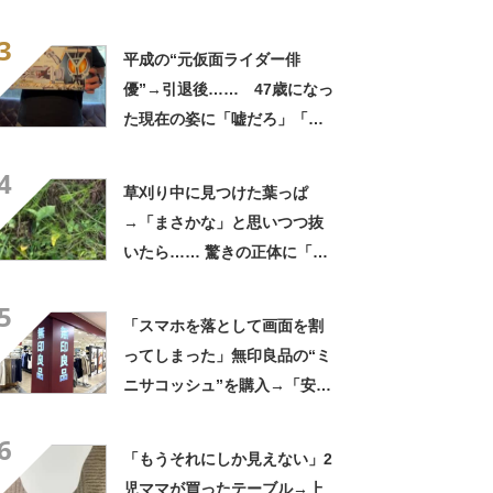
「フィギュアかと思ったら人
3
間」「質感良すぎ」
平成の“元仮面ライダー俳
優”→引退後…… 47歳になっ
た現在の姿に「嘘だろ」「声
出た」と108万再生
4
草刈り中に見つけた葉っぱ
→「まさかな」と思いつつ抜
いたら…… 驚きの正体に「お
宝やね」「生命力すごい」
5
「スマホを落として画面を割
ってしまった」無印良品の“ミ
ニサコッシュ”を購入→「安心
して持ち歩ける」ように
6
「付けているのを忘れるくら
「もうそれにしか見えない」2
い軽い」など好評
児ママが買ったテーブル→上