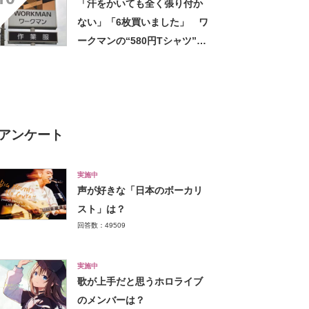
「汗をかいても全く張り付か
ない」「6枚買いました」 ワ
ークマンの“580円Tシャツ”が
安いのに優秀 「ひんやりし
た着心地が気持ちいい」「洗
濯してもヘタらない」
アンケート
実施中
声が好きな「日本のボーカリ
スト」は？
回答数：49509
実施中
歌が上手だと思うホロライブ
のメンバーは？