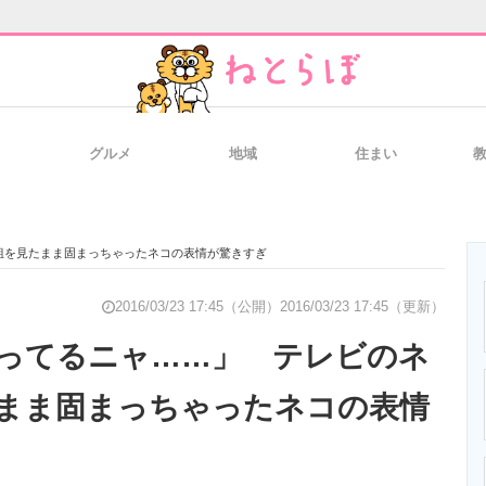
グルメ
地域
住まい
と未来を見通す
スマホと通信の最新トレンド
進化するPCとデ
組を見たまま固まっちゃったネコの表情が驚きすぎ
のいまが分かる
企業ITのトレンドを詳説
経営リーダーの
2016/03/23 17:45（公開）
2016/03/23 17:45（更新）
ってるニャ……」 テレビのネ
まま固まっちゃったネコの表情
T製品の総合サイト
IT製品の技術・比較・事例
製造業のIT導入