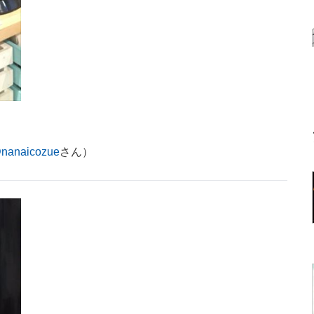
nanaicozue
さん）