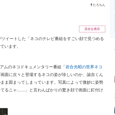
ニクス専門サイト
電子設計の基本と応用
エネルギーの専
たろちん
目次を表示
がツイートした「ネコのテレビ番組をすごい顔で見つめる
っています。
ミアムのネコドキュメンタリー番組「
岩合光昭の世界ネコ
ビ画面に次々と登場するネコの姿が珍しいのか、諭吉くん
のまま固まってしまっています。写真によって微妙に姿勢
ってるニャ……」と言わんばかりの驚き顔で画面に釘付け