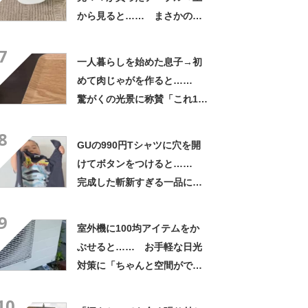
から見ると…… まさかの光
景に「ドアップかと思いまし
7
た」「なんて斬新な」
一人暮らしを始めた息子→初
めて肉じゃがを作ると……
驚がくの光景に称賛「これ1番
うまいやつ」「めっちゃ美味
8
しそう」
GUの990円Tシャツに穴を開
けてボタンをつけると……
完成した斬新すぎる一品に称
賛「これすごい」
9
室外機に100均アイテムをか
ぶせると…… お手軽な日光
対策に「ちゃんと空間ができ
てグー」「これで楽します」
10