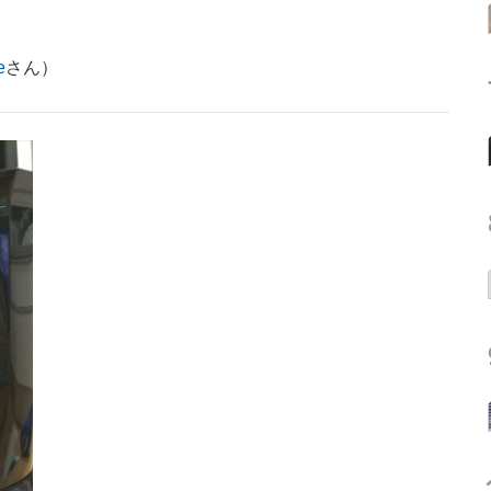
e
さん）