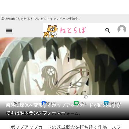
🎁 Switch 2もあたる！ プレゼントキャンペーン実施中！
ねとらぼメニュー
TOP
ニュース
エンタメ
クイズ
グルメ
地域
住まい
教育・育児
動物
リサーチ
2016/03/29 13:13（公開）
X
Share
LINE
hatena
会員記事
瞬時に球体へ変形するポップアップカードが匠の技すぎ
てもはやトランスフォーマー
平面から球体へ一瞬でトランスフォーム。
メディア
ポップアップカードの既成概念を打ち砕く作品「スフ
注目記事を集めた総合ページ