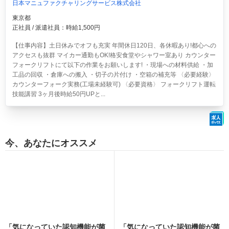
日本マニュファクチャリングサービス株式会社
東京都
正社員 / 派遣社員：時給1,500円
【仕事内容】土日休みでオフも充実 年間休日120日、各休暇あり!都心への
アクセスも抜群 マイカー通勤もOK!格安食堂やシャワー室あり カウンター
フォークリフトにて以下の作業をお願いします! ・現場への材料供給 ・加
工品の回収 ・倉庫への搬入 ・切子の片付け ・空箱の補充等 〈必要経験〉
カウンターフォーク実務(工場未経験可) 〈必要資格〉 フォークリフト運転
技能講習 3ヶ月後時給50円UPと...
今、あなたにオススメ
「気になっていた認知機能が菌
「気になっていた認知機能が菌