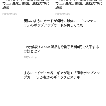
で…」森永が開発。感動の70代
で…」森永が開発。感動の70代
続出
続出
PR(森永乳業)
PR(森永乳業)
魔法のようにカードが瞬時に球体に 「シンデレ
ラ」のポップアップカードが美しくて幻...
FPが解説！Apple製品を分割手数料0円で入手する
方法とは？
PR(Fav-Log)
まさにアイデアの塊 ギアが動く「歯車ポップアッ
プカード」が驚きのギミックとステキ...