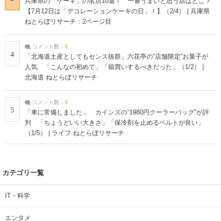
兵庫県の「ケーキ」の名店10選！ 一番うまいと思う店はどこ？
【7月12日は「デコレーションケーキの日」！】（2/4） | 兵庫県
ねとらぼリサーチ：2ページ目
コメント数：
5
4
「北海道土産としてもセンス抜群」六花亭の“店舗限定”お菓子が
人気 「こんなの初めて」「箱買いするべきだった」（1/2） |
北海道 ねとらぼリサーチ
コメント数：
4
5
「車に常備しました」 カインズの“1980円クーラーバッグ”が評
判 「ちょうどいい大きさ」「保冷剤を止めるベルトが良い」
（1/5） | ライフ ねとらぼリサーチ
カテゴリ一覧
IT・科学
エンタメ