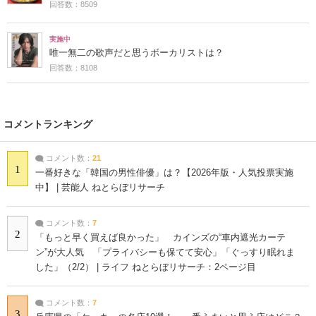
回答数：8509
実施中
唯一無二の歌声だと思うボーカリストは？
回答数：8108
コメントランキング
コメント数：
21
1
一番好きな「韓国の男性俳優」は？【2026年版・人気投票実施
中】 | 芸能人 ねとらぼリサーチ
コメント数：
7
2
「もっと早く買えば良かった」 カインズの“車内遮光カーテ
ン”が大人気 「プライバシーも保てて安心」「ぐっすり眠れま
した」（2/2） | ライフ ねとらぼリサーチ：2ページ目
コメント数：
7
3