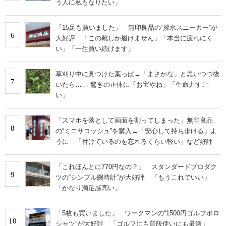
う人に私もなりたい」
「15足も買いました」 無印良品の“撥水スニーカー”が
6
大好評 「この靴しか履けません」「本当に疲れにく
い」「一生買い続けます」
草刈り中に見つけた葉っぱ→「まさかな」と思いつつ抜
7
いたら…… 驚きの正体に「お宝やね」「生命力すご
い」
「スマホを落として画面を割ってしまった」無印良品
8
の“ミニサコッシュ”を購入→「安心して持ち歩ける」よ
うに 「付けているのを忘れるくらい軽い」など好評
「これほんとに770円なの？」 スタンダードプロダク
9
ツの“シンプル腕時計”が大好評 「もうこれでいい」
「かなり満足感高い」
「5枚も買いました」 ワークマンの“1500円ゴルフポロ
10
シャツ”が大好評 「ゴルフにも普段使いにも最適」