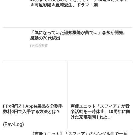
＆高垣彩陽＆豊崎愛生、ドラマ「劇...
「気になっていた認知機能が菌で…」森永が開発。
感動の70代続出
PR(森永乳業)
FPが解説！Apple製品を分割手
声優ユニット「スフィア」が音
数料0円で入手する方法とは？
楽活動を一時休止 10周年に向
けた充電期間 | ねと...
(Fav-Log)
【声優ユニット】「スフィア」のシングル曲で一番