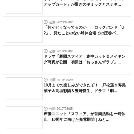
アップカード」が驚きのギミックとステキ...
公開 2023/10/02
「何がどうなってるのか」 ロックバンド「U
2」、見たことのない球体会場での圧巻パ...
公開 2019/10/02
ドラマ「劇団スフィア」劇中カット＆メイキン
グ写真が公開 初回は「おっさんずラブ」...
公開 2019/08/29
10月までの楽しみができたぞ！ 戸松遥＆寿美
菜子＆高垣彩陽＆豊崎愛生、ドラマ「劇...
公開 2017/03/05
声優ユニット「スフィア」が音楽活動を一時休
止 10周年に向けた充電期間 | ねと...