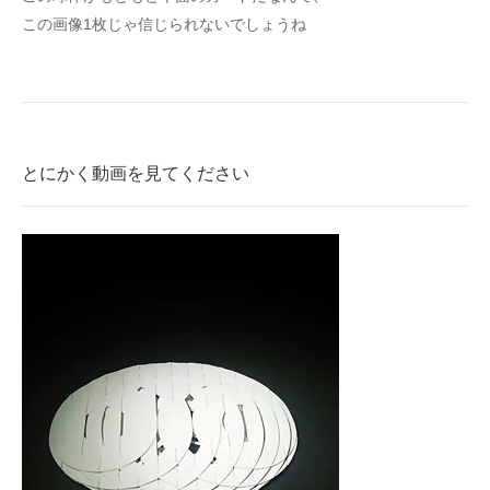
この画像1枚じゃ信じられないでしょうね
企業向けIT製品の総合サイト
IT製品の技術・比較・事例
製造業のIT導入・活用を支援
モノづくり技術者専門サイト
とにかく動画を見てください
エレクトロニクス専門サイト
電子設計の基本と応用
エネルギーの専門メディア
建設×テクノロジーの最前線
ちょっと気になるネットの話題