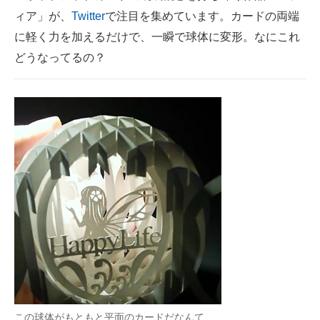
ィア」が、
Twitter
で注目を集めています。カードの両端
ITの今と未来を見通す
に軽く力を加えるだけで、一瞬で球体に変形。なにこれ
どうなってるの？
スマホと通信の最新トレンド
進化するPCとデバイスの未来
好きが集まる 比べて選べる
ビジネスと働き方のヒント
AI活用のいまが分かる
企業ITのトレンドを詳説
経営リーダーのコミュニティ
マーケ×ITの今がよく分かる
ITエンジニア向け専門サイト
この球体がもともと平面のカードだなんて、