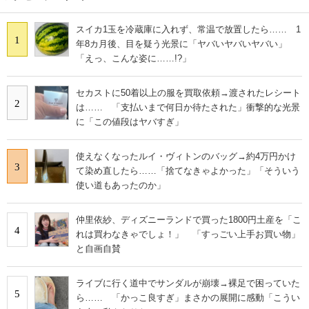
スイカ1玉を冷蔵庫に入れず、常温で放置したら…… 1
1
年8カ月後、目を疑う光景に「ヤバいヤバいヤバい」
「えっ、こんな姿に……!?」
セカストに50着以上の服を買取依頼→渡されたレシート
2
は…… 「支払いまで何日か待たされた」衝撃的な光景
に「この値段はヤバすぎ」
使えなくなったルイ・ヴィトンのバッグ→約4万円かけ
3
て染め直したら……「捨てなきゃよかった」「そういう
使い道もあったのか」
仲里依紗、ディズニーランドで買った1800円土産を「こ
4
れは買わなきゃでしょ！」 「すっごい上手お買い物」
と自画自賛
ライブに行く道中でサンダルが崩壊→裸足で困っていた
5
ら…… 「かっこ良すぎ」まさかの展開に感動「こうい