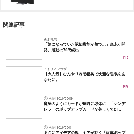
関連記事
森永乳業
「気になっていた認知機能が菌で…」森永が開
発。感動の70代続出
PR
アイリスプラザ
【大人気】ひんやり冷感寝具で快適な睡眠をあ
なたに。
PR
公開 2019/03/09
魔法のようにカードが瞬時に球体に 「シンデ
レラ」のポップアップカードが美しくて幻...
公開 2018/03/04
まさにアイデアの塊 ギアが動く「歯車ポップ