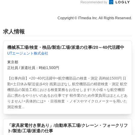
Recommended by
Copyright © ITmedia Inc. All Rights Reserved.
求人情報
機械系工場/検査・検品/製造/工場/派遣の仕事/20～40代活躍中
UTエージェント株式会社
東京都
正社員 / 派遣社員：時給1,500円
【仕事内容】<20~40代活躍中>航空機部品の検査・測定 高時給1500円 日
勤×土日休み!駅近徒歩4分 残業ほぼなし
航空機部品の精密検査・測定 航空
機部品の製造工程における検査業務をお任せします! 大小様々な航空機部
品に携わるやりがいのあるお仕事です 軽作業のため作業負荷はほとんどあ
りません! <具体的には> ・目視検査 ・ノギスやマイクロメーターを用いた
測定検査...
「家具家電付き寮あり」/自動車系工場/クレーン・フォークリフ
ト/製造/工場/派遣の仕事