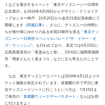
トなどを展示するイベント「東京ディズニーシー15周年
記念展示」を2016年4月29日からデザイン・クリエイテ
ィブセンター神戸、10月20日から金沢21世紀美術館にて
開催します（
関連記事
）。さらに、ディズニーの仲間た
ちが海や港にゆかりのある全国15都市を巡る「
東京ディ
ズニーシー15周年スペシャルパレード“ザ・イヤー・オ
ブ・ウィッシュ”
」も行われており、直近では4月23日に
広島県尾道市の「尾道みなと祭」、5月4日に福岡県福岡
市「博多どんたく港まつり」などに立ち寄るとのことで
す。
なお、東京ディズニーリゾートは2016年4月1日よりチ
ケット価格が改定されています。首都圏の方で平日に東
京ディズニーリゾートに行こうという方は、7月15日ま
で発売の「
首都圏ウィークデーパスポート
」ならばお得
に行けますよ！