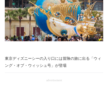
企業向けIT製品の総合サイト
IT製品の技術・比較・事例
製造業のIT導入・活用を支援
モノづくり技術者専門サイト
エレクトロニクス専門サイト
電子設計の基本と応用
東京ディズニーシーの入り口には冒険の旅に出る「ウィ
ング・オブ・ウィッシュ号」が登場
エネルギーの専門メディア
建設×テクノロジーの最前線
advertisement
ちょっと気になるネットの話題