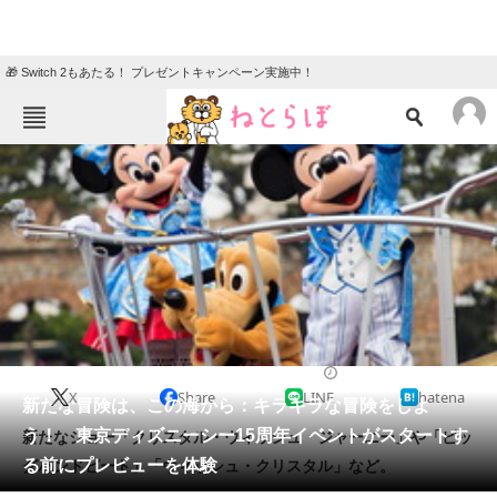
🎁 Switch 2もあたる！ プレゼントキャンペーン実施中！
ねとらぼメニュー
TOP
ニュース
エンタメ
クイズ
グルメ
地域
住まい
教育・育児
動物
リサーチ
2016/04/11 17:20（公開）
X
Share
LINE
hatena
会員記事
新たな冒険は、この海から：キラキラな冒険をしよ
う！ 東京ディズニーシー15周年イベントがスタートす
新たなショー「クリスタル・ウィッシュ・ジャーニー」や「ビッ
メディア
る前にプレビューを体験
グバンドビート」「ウィッシュ・クリスタル」など。
注目記事を集めた総合ページ