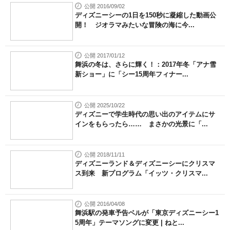
公開 2016/09/02
ディズニーシーの1日を150秒に凝縮した動画公
開！ ジオラマみたいな冒険の海に今...
公開 2017/01/12
舞浜の冬は、さらに輝く！：2017年冬「アナ雪
新ショー」に「シー15周年フィナー...
公開 2025/10/22
ディズニーで学生時代の思い出のアイテムにサ
インをもらったら…… まさかの光景に「...
公開 2018/11/11
ディズニーランド＆ディズニーシーにクリスマ
ス到来 新プログラム「イッツ・クリスマ...
公開 2016/04/08
舞浜駅の発車予告ベルが「東京ディズニーシー1
5周年」テーマソングに変更 | ねと...