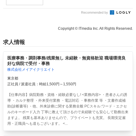
Recommended by
Copyright © ITmedia Inc. All Rights Reserved.
求人情報
医療事務・調剤事務/残業無し 未経験・無資格歓迎 職場環境良
好な病院で受付・事務
株式会社メイアイクリエイト
東京都
正社員 / 派遣社員：時給1,500円～1,550円
【仕事内容】病院勤務・資格・経験必要なし! <業務内容> ・患者さんの誘
導 ・カルテ整理 ・外来受付業務 ・電話対応 ・事務作業 等 ・文書作成補
助(診断書等) ・他、外来診療に関する業務全般 PCスキル:ワード・エクセ
ルのキーボード入力 丁寧に教えて頂けるので未経験でも安心して勤務出来
ますよ。 残業も基本ありませんので、プライベートも充実。 長期安定雇
用・正職員へも道もございます。 <...