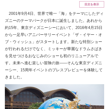
目次を表示
ITの今と未来を見通す
2001年9月4日、世界で唯一「海」をテーマにしたディ
ズニーのテーマパークが日本に誕生しました。あれから
スマホと通信の最新トレンド
約15年、東京ディズニーシーにおいて、2016年4月15日
進化するPCとデバイスの未来
から一足早いアニバーサリーイベント「ザ・イヤー・オ
ブ・ウィッシュ」がスタートします。新たな特別ショー
好きが集まる 比べて選べる
が行われるだけでなく、ミッキーが華麗なドラムさばき
ビジネスと働き方のヒント
を見せつけるおなじみのショーも初のリニューアルで
AI活用のいまが分かる
す。未来へ進む楽しい冒険の旅――そんな東京ディズニ
ーシー、15周年イベントのプレスプレビューを体験して
企業ITのトレンドを詳説
きました。
経営リーダーのコミュニティ
マーケ×ITの今がよく分かる
ITエンジニア向け専門サイト