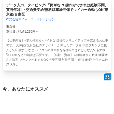
データ入力、タイピング/「簡単なPC操作ができれば経験不問」
賞与年2回・交通費支給/無料駐車場完備でマイカー通勤もOK/東
京都/台東区
株式会社マイム・コーポレーション
東京都
正社員：時給1,290円～
【仕事内容】<求人掲載元>バイトな 当社のクリエイティブを支えるお仕事
です。 具体的には/ 当社のデザイナーが興したデータを 大型プリンタに投
入して印刷する など パソコンの基本的な操作ができればどなたでも大歓
迎 Excelなどの知識は不要です。 【経験・資格】未経験者さん歓迎 経験者
さん歓迎 ブランクがある方OK 学歴不問 年齢不問 主婦(夫)歓迎 学生さん歓
迎 大学...
今、あなたにオススメ