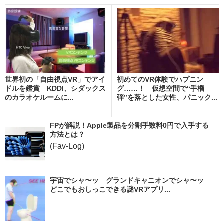
世界初の「自由視点VR」でアイ
初めてのVR体験でハプニン
ドルを鑑賞 KDDI、シダックス
グ……！ 仮想空間で“手榴
のカラオケルームに...
弾”を落とした女性、パニック...
FPが解説！Apple製品を分割手数料0円で入手する
方法とは？
(Fav-Log)
宇宙でシャ〜ッ グランドキャニオンでシャ〜ッ
どこでもおしっこできる謎VRアプリ...