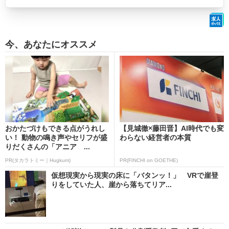
今、あなたにオススメ
おかたづけもできる点がうれし
【見城徹×藤田晋】AI時代でも変
い！ 動物の鳴き声やセリフが盛
わらない経営者の本質
りだくさんの「アニア ...
PR(タカラトミー｜Hugkum)
PR(FINCHI on GOETHE)
仮想現実から現実の床に「バタンッ！」 VRで崖登
りをしていた人、崖から落ちてリア...