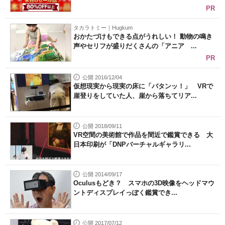
PR
タカラトミー｜Hugkum
おかたづけもできる点がうれしい！ 動物の鳴き
声やセリフが盛りだくさんの「アニア ...
PR
公開 2016/12/04
仮想現実から現実の床に「バタンッ！」 VRで
崖登りをしていた人、崖から落ちてリア...
公開 2018/09/11
VR空間の美術館で作品を間近で鑑賞できる 大
日本印刷が「DNPバーチャルギャラリ...
公開 2014/09/17
Oculusもどき？ スマホの3D映像をヘッドマウ
ントディスプレイっぽく鑑賞でき...
公開 2017/07/12