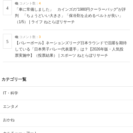
コメント数：
4
4
「車に常備しました」 カインズの“1980円クーラーバッグ”が評
判 「ちょうどいい大きさ」「保冷剤を止めるベルトが良い」
（1/5） | ライフ ねとらぼリサーチ
コメント数：
3
5
【バレーボール】ネーションズリーグ日本ラウンドで活躍を期待
している「日本男子バレー代表選手」は？【2026年版・人気投
票実施中】（投票結果） | スポーツ ねとらぼリサーチ
カテゴリ一覧
IT・科学
エンタメ
おかね