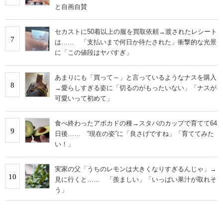
と自画自賛
セカストに50着以上の服を買取依頼→渡されたレシート
7
は…… 「支払いまで何日か待たされた」衝撃的な光景
に「この値段はヤバすぎ」
あまりにも「買って～」と言っているようなナスを購入
8
→愛らしすぎる姿に「切るのがもったいない」「ナスが
可愛いって初めて」
食べ終わったアボカドの種→スタバのカップで育てて64
9
日後…… “現在の姿”に「良さげですね」「育ててみた
い！」
実家の父「うちのレモンは大きくなりすぎるんじゃ」→
10
見に行くと…… 「羨ましい」「いっぱい果汁が取れそ
う」