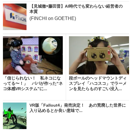
【見城徹×藤田晋】AI時代でも変わらない経営者の
本質
(FINCHI on GOETHE)
「信じられない！ 私ネコにな
段ボールのヘッドマウントディ
ってる〜！」 パパが作った“ネ
スプレイ「ハコスコ」でラーメ
コ体感VRシステム”に...
ンを見たらものすごい没入...
VR版「Fallout4」発売決定！ あの荒廃した世界に
入り込めるとか良い意味で...