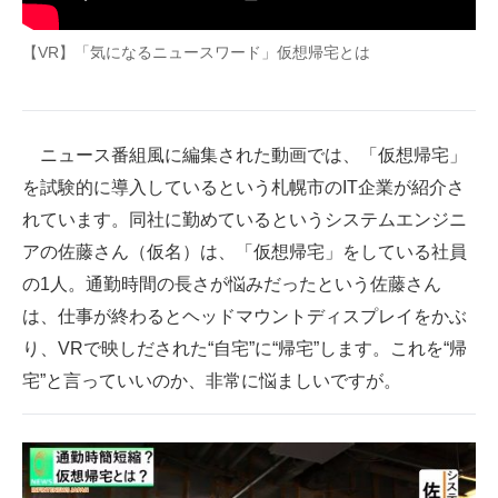
企業向けIT製品の総合サイト
【VR】「気になるニュースワード」仮想帰宅とは
IT製品の技術・比較・事例
製造業のIT導入・活用を支援
ニュース番組風に編集された動画では、「仮想帰宅」
モノづくり技術者専門サイト
を試験的に導入しているという札幌市のIT企業が紹介さ
エレクトロニクス専門サイト
れています。同社に勤めているというシステムエンジニ
アの佐藤さん（仮名）は、「仮想帰宅」をしている社員
電子設計の基本と応用
の1人。通勤時間の長さが悩みだったという佐藤さん
エネルギーの専門メディア
は、仕事が終わるとヘッドマウントディスプレイをかぶ
り、VRで映しだされた“自宅”に“帰宅”します。これを“帰
建設×テクノロジーの最前線
宅”と言っていいのか、非常に悩ましいですが。
ちょっと気になるネットの話題