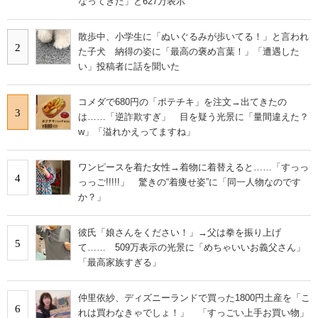
なってきた」と627万表示
散歩中、小学生に「ぬいぐるみが歩いてる！」と言われ
2
た子犬 納得の姿に「最高の褒め言葉！」「遭遇した
い」投稿者に話を聞いた
コメダで680円の「ポテチキ」を注文→出てきたの
3
は……「逆詐欺すぎ」 目を疑う光景に「量間違えた？
w」「溢れかえってますね」
ワンピースを着た女性→着物に着替えると……「すっっ
4
っっご!!!!!」 驚きの“着痩せ姿”に「同一人物なのです
か？」
彼氏「娘さんをください！」→父は拳を振り上げ
5
て…… 509万表示の光景に「めちゃいいお義父さん」
「最高家族すぎる」
仲里依紗、ディズニーランドで買った1800円土産を「こ
6
れは買わなきゃでしょ！」 「すっごい上手お買い物」