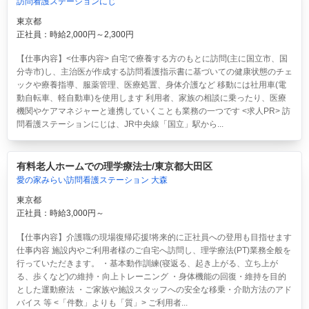
訪問看護ステーションにじ
東京都
正社員：時給2,000円～2,300円
【仕事内容】<仕事内容> 自宅で療養する方のもとに訪問(主に国立市、国
分寺市)し、主治医が作成する訪問看護指示書に基づいての健康状態のチェ
ックや療養指導、服薬管理、医療処置、身体介護など 移動には社用車(電
動自転車、軽自動車)を使用します 利用者、家族の相談に乗ったり、医療
機関やケアマネジャーと連携していくことも業務の一つです <求人PR> 訪
問看護ステーションにじは、JR中央線「国立」駅から...
有料老人ホームでの理学療法士/東京都大田区
愛の家みらい訪問看護ステーション 大森
東京都
正社員：時給3,000円～
【仕事内容】介護職の現場復帰応援!将来的に正社員への登用も目指せます
仕事内容 施設内やご利用者様のご自宅へ訪問し、理学療法(PT)業務全般を
行っていただきます。 ・基本動作訓練(寝返る、起き上がる、立ち上が
る、歩くなど)の維持・向上トレーニング ・身体機能の回復・維持を目的
とした運動療法 ・ご家族や施設スタッフへの安全な移乗・介助方法のアド
バイス 等 <「件数」よりも「質」> ご利用者...