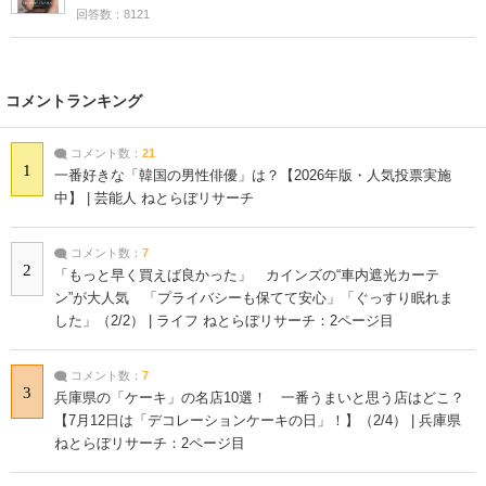
回答数：8121
コメントランキング
コメント数：
21
1
一番好きな「韓国の男性俳優」は？【2026年版・人気投票実施
中】 | 芸能人 ねとらぼリサーチ
コメント数：
7
2
「もっと早く買えば良かった」 カインズの“車内遮光カーテ
ン”が大人気 「プライバシーも保てて安心」「ぐっすり眠れま
した」（2/2） | ライフ ねとらぼリサーチ：2ページ目
コメント数：
7
3
兵庫県の「ケーキ」の名店10選！ 一番うまいと思う店はどこ？
【7月12日は「デコレーションケーキの日」！】（2/4） | 兵庫県
ねとらぼリサーチ：2ページ目