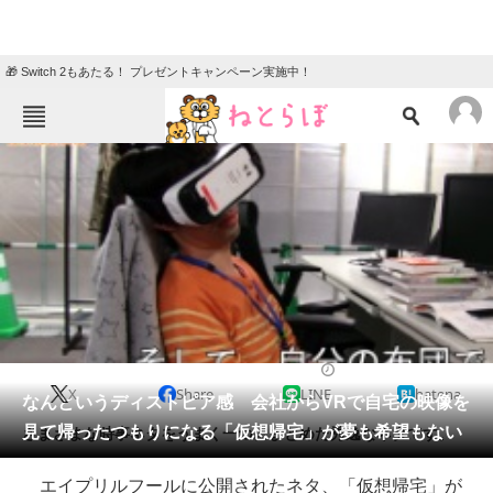
🎁 Switch 2もあたる！ プレゼントキャンペーン実施中！
ねとらぼメニュー
TOP
ニュース
エンタメ
クイズ
グルメ
地域
住まい
教育・育児
動物
リサーチ
2016/05/05 15:33（公開）
X
Share
LINE
hatena
会員記事
なんというディストピア感 会社からVRで自宅の映像を
見て帰ったつもりになる「仮想帰宅」が夢も希望もない
さまざまな時事ネタをうまく一つにまとめた秀逸なネタです。
メディア
エイプリルフールに公開されたネタ、「仮想帰宅」が
注目記事を集めた総合ページ