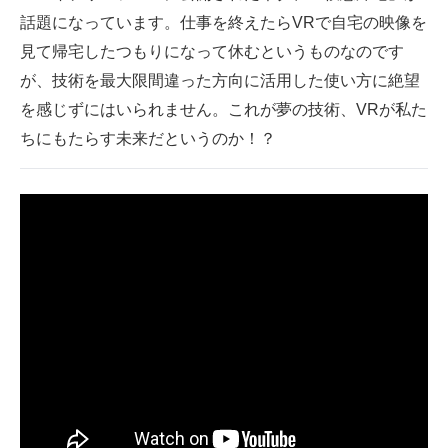
話題になっています。仕事を終えたらVRで自宅の映像を
ITの今と未来を見通す
見て帰宅したつもりになって休むというものなのです
が、技術を最大限間違った方向に活用した使い方に絶望
スマホと通信の最新トレンド
を感じずにはいられません。これが夢の技術、VRが私た
進化するPCとデバイスの未来
ちにもたらす未来だというのか！？
好きが集まる 比べて選べる
ビジネスと働き方のヒント
AI活用のいまが分かる
企業ITのトレンドを詳説
経営リーダーのコミュニティ
マーケ×ITの今がよく分かる
ITエンジニア向け専門サイト