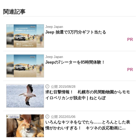
関連記事
Jeep Japan
Jeep 抽選で3万円分ギフト当たる
PR
Jeep Japan
Jeepの7シーターを85時間体験！
PR
公開 2015/08/28
求む目撃情報！ 札幌市の民間動物園からモモ
イロペリカンが脱走中 | ねとらぼ
公開 2022/01/06
いろんなキツネをなでたら……とろんとした表
情がかわいすぎる！ キツネの反応動画に...