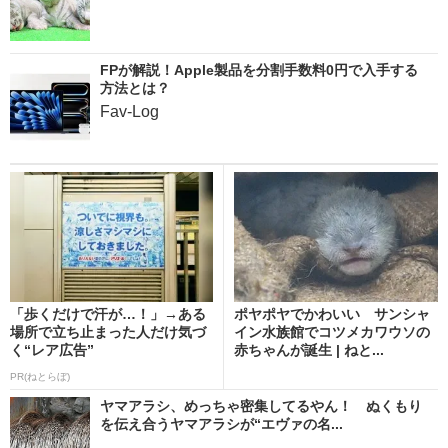
FPが解説！Apple製品を分割手数料0円で入手する
方法とは？
Fav-Log
「歩くだけで汗が…！」→ある
ポヤポヤでかわいい サンシャ
場所で立ち止まった人だけ気づ
イン水族館でコツメカワウソの
く“レア広告”
赤ちゃんが誕生 | ねと...
PR(ねとらぼ)
ヤマアラシ、めっちゃ密集してるやん！ ぬくもり
を伝え合うヤマアラシが“エヴァの名...