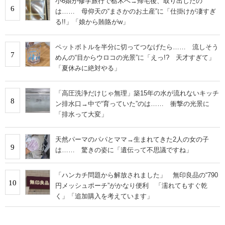
小6娘が修学旅行で栃木へ→帰宅後、取り出したの
6
は…… 母仰天の“まさかのお土産”に「仕掛けが凄すぎ
る!!」「娘から賄賂がw」
ペットボトルを半分に切ってつなげたら…… 流しそう
7
めんの“目からウロコの光景”に「えっ!? 天才すぎて」
「夏休みに絶対やる」
「高圧洗浄だけじゃ無理」築15年の水が流れないキッチ
8
ン排水口→中で“育っていた”のは…… 衝撃の光景に
「排水って大変」
天然パーマのパパとママ→生まれてきた2人の女の子
9
は…… 驚きの姿に「遺伝って不思議ですね」
「ハンカチ問題から解放されました」 無印良品の“790
10
円メッシュポーチ”がかなり便利 「濡れてもすぐ乾
く」「追加購入を考えています」