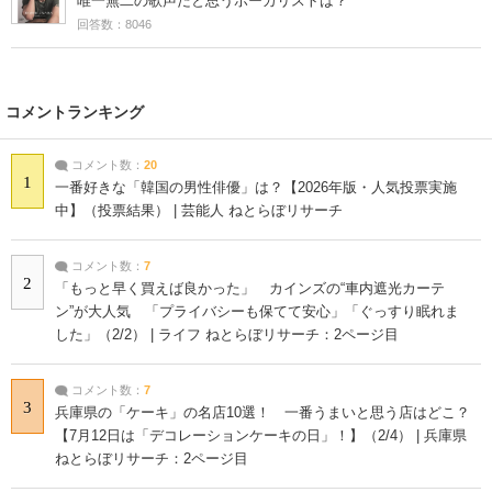
唯一無二の歌声だと思うボーカリストは？
回答数：8046
コメントランキング
コメント数：
20
1
一番好きな「韓国の男性俳優」は？【2026年版・人気投票実施
中】（投票結果） | 芸能人 ねとらぼリサーチ
コメント数：
7
2
「もっと早く買えば良かった」 カインズの“車内遮光カーテ
ン”が大人気 「プライバシーも保てて安心」「ぐっすり眠れま
した」（2/2） | ライフ ねとらぼリサーチ：2ページ目
コメント数：
7
3
兵庫県の「ケーキ」の名店10選！ 一番うまいと思う店はどこ？
【7月12日は「デコレーションケーキの日」！】（2/4） | 兵庫県
ねとらぼリサーチ：2ページ目