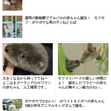
盛岡の動物園でアルパカの赤ちゃん誕生！ モフモ
フ・ポヤポヤな男の子 | ねとらぼ
大きくなるから待っててねー
サファリパークの新しい仲間だ
よこはまズーラシアのカワウソ
よ！ 誕生したワラビーの赤ち
の赤ちゃん 人工哺育です...
ゃんが胸キュン級のかわい...
ポヤポヤでかわいい ホワイトタイガーの赤ちゃん
3頭が伊豆アニマルキングダムで誕生...