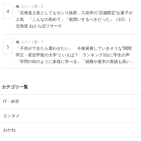
コメント数：
5
4
「北海道土産としてもセンス抜群」六花亭の“店舗限定”お菓子が
人気 「こんなの初めて」「箱買いするべきだった」（1/2） |
北海道 ねとらぼリサーチ
コメント数：
3
5
「子供ができたら通わせたい」 今後発展していきそうな“関関
同立・産近甲龍の大学”といえば？ ランキング1位に学生の声
「学問の街のように多様に学べる」「就職や進学の実績も高い」
| 大学 ねとらぼリサーチ
カテゴリ一覧
IT・科学
エンタメ
おかね