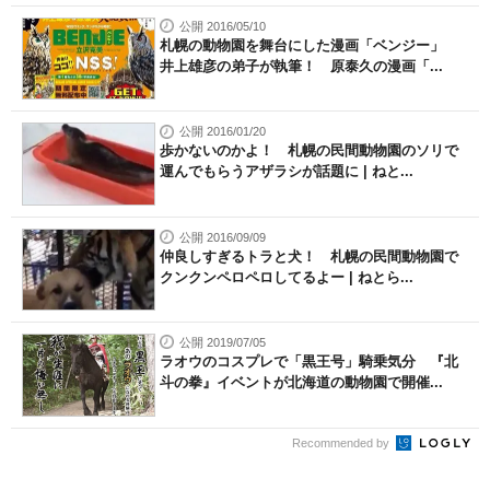
公開 2016/05/10
札幌の動物園を舞台にした漫画「ベンジー」
井上雄彦の弟子が執筆！ 原泰久の漫画「...
公開 2016/01/20
歩かないのかよ！ 札幌の民間動物園のソリで
運んでもらうアザラシが話題に | ねと...
公開 2016/09/09
仲良しすぎるトラと犬！ 札幌の民間動物園で
クンクンペロペロしてるよー | ねとら...
公開 2019/07/05
ラオウのコスプレで「黒王号」騎乗気分 『北
斗の拳』イベントが北海道の動物園で開催...
Recommended by