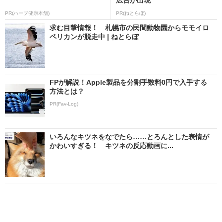
PR(ハーブ健康本舗)
PR(ねとらぼ)
求む目撃情報！ 札幌市の民間動物園からモモイロ
ペリカンが脱走中 | ねとらぼ
FPが解説！Apple製品を分割手数料0円で入手する
方法とは？
PR(Fav-Log)
いろんなキツネをなでたら……とろんとした表情が
かわいすぎる！ キツネの反応動画に...