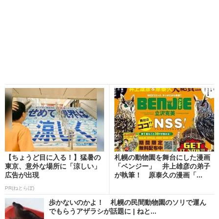
【ちょうど目に入る！】猛暑の
札幌の動物園を舞台にした漫画
東京、意外な場所に「涼しい」
「ベンジー」 井上雄彦の弟子
広告が出現
が執筆！ 原泰久の漫画「...
PR(ねとらぼ)
歩かないのかよ！ 札幌の民間動物園のソリで運ん
でもらうアザラシが話題に | ねと...