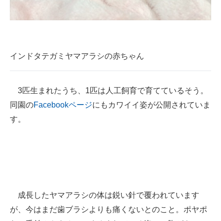
企業向けIT製品の総合サイト
IT製品の技術・比較・事例
製造業のIT導入・活用を支援
インドタテガミヤマアラシの赤ちゃん
モノづくり技術者専門サイト
3匹生まれたうち、1匹は人工飼育で育てているそう。
エレクトロニクス専門サイト
同園の
Facebookページ
にもカワイイ姿が公開されていま
電子設計の基本と応用
す。
エネルギーの専門メディア
建設×テクノロジーの最前線
ちょっと気になるネットの話題
成長したヤマアラシの体は鋭い針で覆われています
が、今はまだ歯ブラシよりも痛くないとのこと。ポヤポ