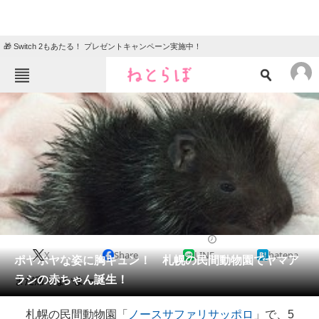
🎁 Switch 2もあたる！ プレゼントキャンペーン実施中！
ねとらぼメニュー
TOP
ニュース
エンタメ
クイズ
グルメ
地域
住まい
教育・育児
動物
リサーチ
2016/05/17 07:30（公開）
X
Share
LINE
hatena
会員記事
ポヤポヤな姿に胸キュン！ 札幌の民間動物園でヤマア
ラシの赤ちゃん誕生！
まだ痛くないよー。
メディア
札幌の民間動物園「
ノースサファリサッポロ
」で、5
注目記事を集めた総合ページ