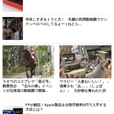
仲良しすぎるトラと犬！ 札幌の民間動物園でクン
クンペロペロしてるよー | ねとら...
ラオウのコスプレで「黒王号」
ワラビー「人参おいしい！」→
騎乗気分 『北斗の拳』イベン
強奪され「あ……（しょぼ
トが北海道の動物園で開催...
ん）」 大好物を奪われた切
な...
FPが解説！Apple製品を分割手数料0円で入手する
方法とは？