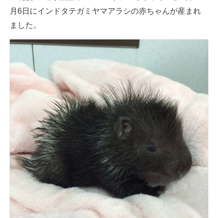
月6日にインドタテガミヤマアラシの赤ちゃんが産まれ
ITの今と未来を見通す
ました。
スマホと通信の最新トレンド
進化するPCとデバイスの未来
好きが集まる 比べて選べる
ビジネスと働き方のヒント
AI活用のいまが分かる
企業ITのトレンドを詳説
経営リーダーのコミュニティ
マーケ×ITの今がよく分かる
ITエンジニア向け専門サイト