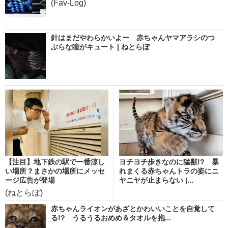
(Fav-Log)
針はまだやわらかいよー 赤ちゃんヤマアラシのつ
ぶらな瞳がキュート | ねとらぼ
【注目】地下鉄の駅で一番涼し
ヨチヨチ歩きなのに猛獣!? 暴
い場所？まさかの場所にメッセ
れまくる赤ちゃんトラの姿にニ
ージ広告が登場
ヤニヤが止まらない |...
(ねとらぼ)
赤ちゃんライオンがあざとかわいいことを自覚して
る!? うるうるおめめ＆タオルを抱...