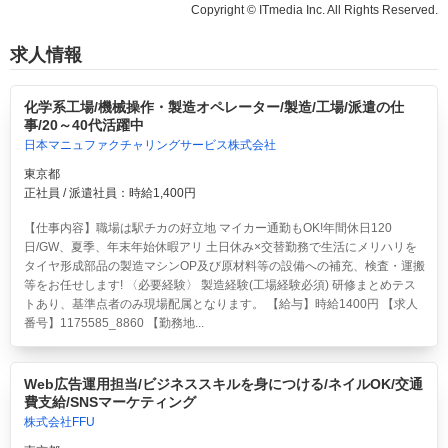
Copyright © ITmedia Inc. All Rights Reserved.
求人情報
化学系工場/機械操作・製造オペレーター/製造/工場/派遣の仕
事/20～40代活躍中
日本マニュファクチャリングサービス株式会社
東京都
正社員 / 派遣社員：時給1,400円
【仕事内容】職場は駅チカの好立地 マイカー通勤もOK!年間休日120
日/GW、夏季、年末年始休暇アリ 土日休み×交替勤務で生活にメリハリを
タイヤ形成部品の製造マシンOP及び原材料等の設備への補充、検査・運搬
等をお任せします! 〈必要経験〉 製造経験(工場経験必須) 研修まとめテス
トあり、基準点者のみ現場配属となります。 【給与】時給1400円 【求人
番号】1175585_8860 【勤務地...
Web広告運用担当/ビジネススキルを身につける/ネイルOK/交通
費支給/SNSマーケティング
株式会社FFU