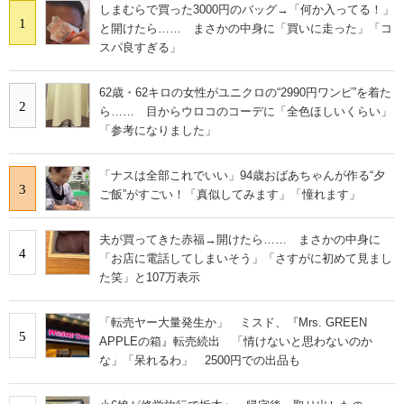
しまむらで買った3000円のバッグ→「何か入ってる！」
1
と開けたら…… まさかの中身に「買いに走った」「コ
スパ良すぎる」
62歳・62キロの女性がユニクロの“2990円ワンピ”を着た
2
ら…… 目からウロコのコーデに「全色ほしいくらい」
「参考になりました」
「ナスは全部これでいい」94歳おばあちゃんが作る“夕
3
ご飯”がすごい！「真似してみます」「憧れます」
夫が買ってきた赤福→開けたら…… まさかの中身に
4
「お店に電話してしまいそう」「さすがに初めて見まし
た笑」と107万表示
「転売ヤー大量発生か」 ミスド、『Mrs. GREEN
5
APPLEの箱』転売続出 「情けないと思わないのか
な」「呆れるわ」 2500円での出品も