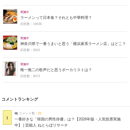
実施中
ラーメンって日本食？それとも中華料理？
回答数：19636
実施中
神奈川県で一番うまいと思う「横浜家系ラーメン店」はどこ？
回答数：8503
実施中
唯一無二の歌声だと思うボーカリストは？
回答数：8073
コメントランキング
コメント数：
21
1
一番好きな「韓国の男性俳優」は？【2026年版・人気投票実施
中】 | 芸能人 ねとらぼリサーチ