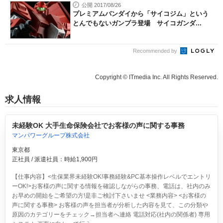
公開 2017/08/26
プレミアムバンダイから「サイコジム」という
とんでもないガンプラ登場 サイコガンダ...
Recommended by
Copyright © ITmedia Inc. All Rights Reserved.
求人情報
未経験OK 大手生命保険会社でお客様の声に関する事務
マンパワーグループ株式会社
東京都
正社員 / 派遣社員：時給1,900円
【仕事内容】<生保業界未経験OK!事務経験&PC基本操作レベルでエントリ
ーOK!>お客様の声に関する情報を確認しながらの事務、電話は、社内のみ
お早めの開始をご希望の方!是非ご検討下さいませ <業務内容> <お客様の
声に関する事務> お客様の声を担当者が分析した内容を見て、この分類や
原因のカテゴリーをチェック→担当者へ連絡 電話対応(社内の関係者) 専用