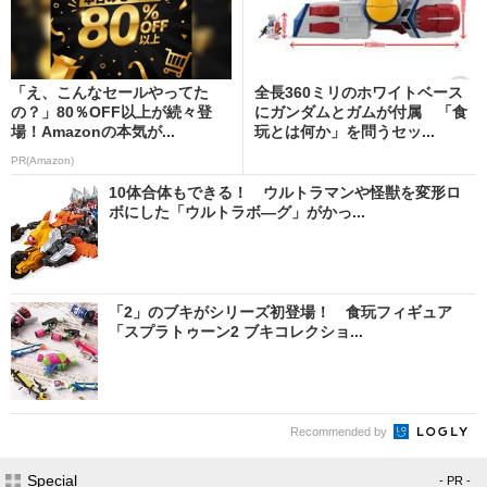
「え、こんなセールやってた
全長360ミリのホワイトベース
の？」80％OFF以上が続々登
にガンダムとガムが付属 「食
場！Amazonの本気が...
玩とは何か」を問うセッ...
PR(Amazon)
10体合体もできる！ ウルトラマンや怪獣を変形ロ
ボにした「ウルトラボ―グ」がかっ...
「2」のブキがシリーズ初登場！ 食玩フィギュア
「スプラトゥーン2 ブキコレクショ...
Recommended by
Special
- PR -