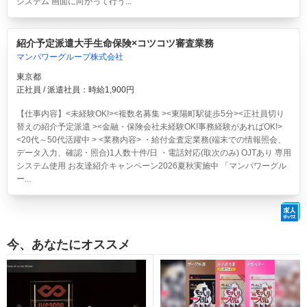
システム 画面に向かって行う...
紹介予定派遣大手生命保険×コツコツ審査業務
マンパワーグループ株式会社
東京都
正社員 / 派遣社員：時給1,900円
【仕事内容】<未経験OK!><複数名募集 ><東陽町駅徒歩5分><正社員切り
替えの紹介予定派遣 ><金融・保険会社未経験OK!事務経験があればOK!>
<20代～50代活躍中 > <業務内容> ・給付金査定業務(端末での情報照会、
データ入力、確認・照合)1人数十件/日 ・電話対応(取次のみ) OJTあり 専用
システム使用 お友達紹介キャンペーン2026夏秋実施中 「マンパワーグル
ー...
今、あなたにオススメ