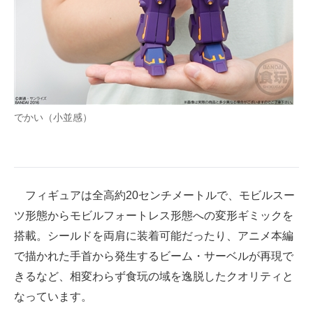
企業向けIT製品の総合サイト
IT製品の技術・比較・事例
製造業のIT導入・活用を支援
モノづくり技術者専門サイト
でかい（小並感）
エレクトロニクス専門サイト
電子設計の基本と応用
フィギュアは全高約20センチメートルで、モビルスー
エネルギーの専門メディア
ツ形態からモビルフォートレス形態への変形ギミックを
建設×テクノロジーの最前線
搭載。シールドを両肩に装着可能だったり、アニメ本編
で描かれた手首から発生するビーム・サーベルが再現で
ちょっと気になるネットの話題
きるなど、相変わらず食玩の域を逸脱したクオリティと
なっています。