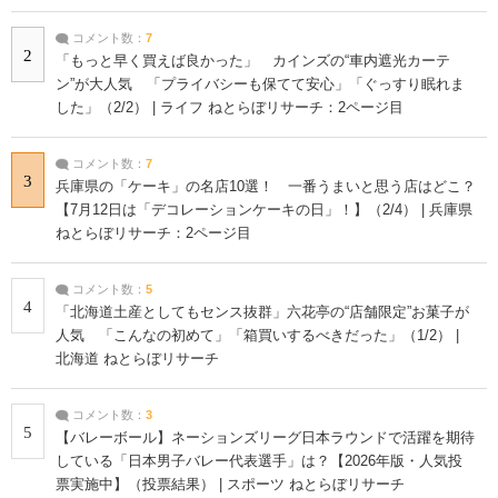
コメント数：
7
2
「もっと早く買えば良かった」 カインズの“車内遮光カーテ
ン”が大人気 「プライバシーも保てて安心」「ぐっすり眠れま
した」（2/2） | ライフ ねとらぼリサーチ：2ページ目
コメント数：
7
3
兵庫県の「ケーキ」の名店10選！ 一番うまいと思う店はどこ？
【7月12日は「デコレーションケーキの日」！】（2/4） | 兵庫県
ねとらぼリサーチ：2ページ目
コメント数：
5
4
「北海道土産としてもセンス抜群」六花亭の“店舗限定”お菓子が
人気 「こんなの初めて」「箱買いするべきだった」（1/2） |
北海道 ねとらぼリサーチ
コメント数：
3
5
【バレーボール】ネーションズリーグ日本ラウンドで活躍を期待
している「日本男子バレー代表選手」は？【2026年版・人気投
票実施中】（投票結果） | スポーツ ねとらぼリサーチ