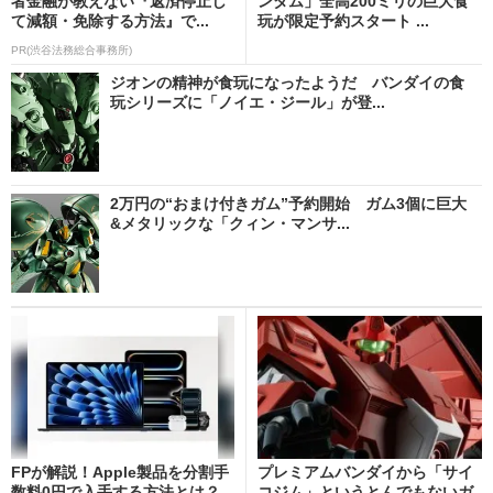
者金融が教えない『返済停止し
ンダム」全高200ミリの巨大食
て減額・免除する方法』で...
玩が限定予約スタート ...
PR(渋谷法務総合事務所)
ジオンの精神が食玩になったようだ バンダイの食
玩シリーズに「ノイエ・ジール」が登...
2万円の“おまけ付きガム”予約開始 ガム3個に巨大
&メタリックな「クィン・マンサ...
FPが解説！Apple製品を分割手
プレミアムバンダイから「サイ
数料0円で入手する方法とは？
コジム」というとんでもないガ