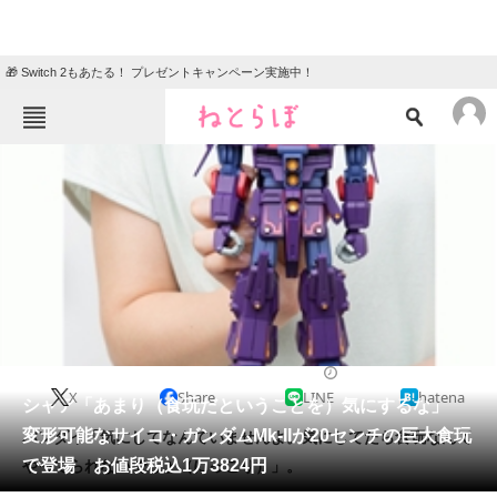
🎁 Switch 2もあたる！ プレゼントキャンペーン実施中！
ねとらぼメニュー
TOP
ニュース
エンタメ
クイズ
グルメ
地域
住まい
教育・育児
動物
リサーチ
2016/05/27 21:47（公開）
X
Share
LINE
hatena
会員記事
シャア「あまり（食玩だということを）気にするな」
変形可能なサイコ・ガンダムMk-IIが20センチの巨大食玩
バンダイ「気にしてなんていませんよ。気にしてたら食玩なんて
メディア
で登場 お値段税込1万3824円
やってられないでしょ（にっこり）」。
注目記事を集めた総合ページ