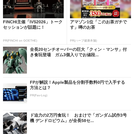
FINCHI主催「IVS2026」トーク
アマゾン1位「このお茶ガチで
セッションが話題に！
す」噂のお茶
PR(FINCHI on GOETHE)
PR(ハーブ健康本舗)
全長20センチオーバーの巨大「クィン・マンサ」付
き食玩登場 ガム3個入りでお値段...
FPが解説！Apple製品を分割手数料0円で入手する
方法とは？
PR(Fav-Log)
ド迫力の2万円食玩！ おまけで「ガンダム試作3号
機 デンドロビウム」が全長58セ...