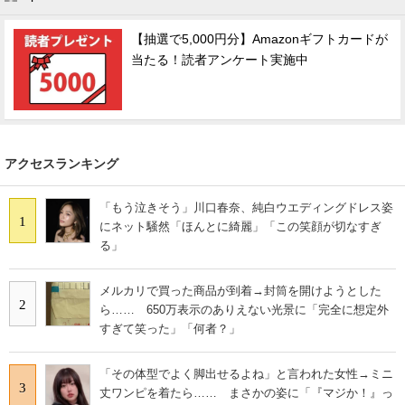
【抽選で5,000円分】Amazonギフトカードが
当たる！読者アンケート実施中
アクセスランキング
「もう泣きそう」川口春奈、純白ウエディングドレス姿
1
にネット騒然「ほんとに綺麗」「この笑顔が切なすぎ
る」
メルカリで買った商品が到着→封筒を開けようとした
2
ら…… 650万表示のありえない光景に「完全に想定外
すぎて笑った」「何者？」
「その体型でよく脚出せるよね」と言われた女性→ミニ
3
丈ワンピを着たら…… まさかの姿に「『マジか！』っ