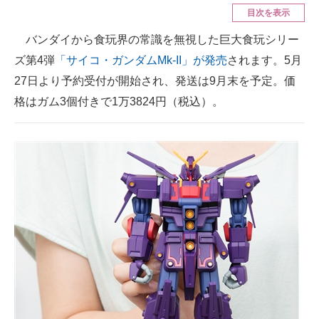
目次を表示
ITの今と未来を見通す
バンダイから食玩界の常識を無視した巨大食玩シリー
ズ第4弾
「サイコ・ガンダムMk-II」が発売
されます。5月
スマホと通信の最新トレンド
27日より予約受付が開始され、発送は9月末を予定。価
進化するPCとデバイスの未来
格はガム3個付きで1万3824円（税込）。
好きが集まる 比べて選べる
ビジネスと働き方のヒント
AI活用のいまが分かる
企業ITのトレンドを詳説
経営リーダーのコミュニティ
マーケ×ITの今がよく分かる
ITエンジニア向け専門サイト