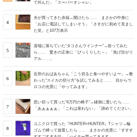
て叫んだ」「スーパーオシャレ」
夫が買ってきた赤福→開けたら…… まさかの中身に
4
「お店に電話してしまいそう」「さすがに初めて見まし
た笑」と107万表示
道端に落ちていた“タコさんウインナー”→拾ってみた
5
ら…… 驚きの正体に「びっくりした～」「焦げ目がリ
アル……」
近所のおばあちゃん「こう切ると食べやすいよ〜」→教
6
わった“スイカの切り方”を試してみると…… 目からウ
ロコの光景に「やってみます」
思い切って買った“6万円の椅子”→縁側に置いたら……
7
「あぁぁぁぁ」「これは座れない」「諦めてください」
ユニクロで買った『HUNTER×HUNTER』Tシャツ→輪
8
ゴムで縛って放置したら…… まさかの光景に「すすす
すすごすぎる!!!」「ハイター買ってきます」