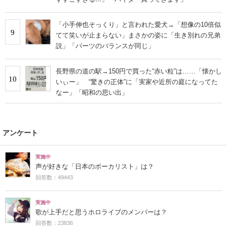
「小手伸也そっくり」と言われた愛犬→「想像の10倍似
9
てて笑いが止まらない」まさかの姿に「生き別れの兄弟
説」「パーツのバランスが同じ」
長野県の道の駅→150円で買った“赤い粒”は……「懐かし
10
いぃー」 “驚きの正体”に「実家や近所の庭になってた
なー」「昭和の思い出」
アンケート
実施中
声が好きな「日本のボーカリスト」は？
回答数：49443
実施中
歌が上手だと思うホロライブのメンバーは？
回答数：23836