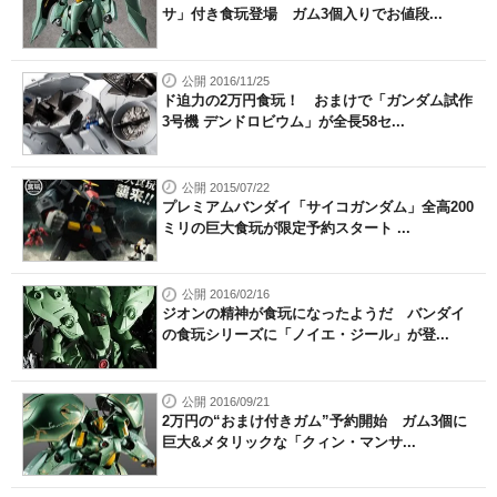
サ」付き食玩登場 ガム3個入りでお値段...
公開 2016/11/25
ド迫力の2万円食玩！ おまけで「ガンダム試作
3号機 デンドロビウム」が全長58セ...
公開 2015/07/22
プレミアムバンダイ「サイコガンダム」全高200
ミリの巨大食玩が限定予約スタート ...
公開 2016/02/16
ジオンの精神が食玩になったようだ バンダイ
の食玩シリーズに「ノイエ・ジール」が登...
公開 2016/09/21
2万円の“おまけ付きガム”予約開始 ガム3個に
巨大&メタリックな「クィン・マンサ...