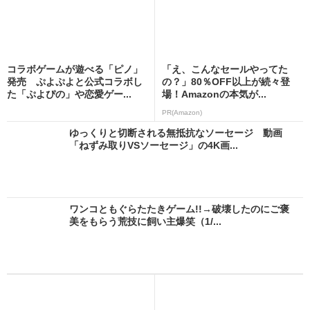
コラボゲームが遊べる「ピノ」
「え、こんなセールやってた
発売 ぷよぷよと公式コラボし
の？」80％OFF以上が続々登
た「ぷよぴの」や恋愛ゲー...
場！Amazonの本気が...
PR(Amazon)
ゆっくりと切断される無抵抗なソーセージ 動画
「ねずみ取りVSソーセージ」の4K画...
ワンコともぐらたたきゲーム!!→破壊したのにご褒
美をもらう荒技に飼い主爆笑（1/...