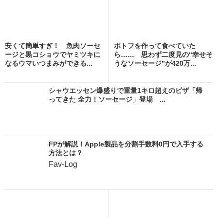
安くて簡単すぎ！ 魚肉ソーセ
ポトフを作って食べていた
ージと黒コショウでヤミツキに
ら…… 思わず二度見の“幸せそ
なるウマいつまみができる...
うなソーセージ”が420万...
シャウエッセン爆盛りで重量1キロ超えのピザ「帰
ってきた 全力！ソーセージ」登場 ...
FPが解説！Apple製品を分割手数料0円で入手する
方法とは？
Fav-Log