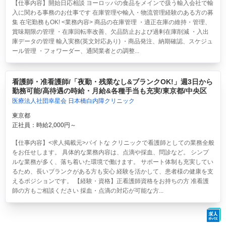
【仕事内容】開始日応相談 ヨーロッパの食品をメインで扱う輸入会社で輸
入に関わる事務のお仕事です 在庫管理や輸入・物流管理経験のある方の募
集 在宅勤務もOK! <業務内容> 商品の在庫管理 ・適正在庫の維持・管理、
賞味期限の管理 ・在庫回転率改善、欠品防止および過剰在庫削減 ・入出
庫データの管理 輸入実務(英文対応あり) ・商品発注、納期確認、スケジュ
ール管理 ・フォワーダー、通関業者との調整...
看護師・准看護師/「夜勤・残業なし&ブランクOK!」週3日から
勤務可能/高待遇の時給・月給&各種手当も充実/東京都/中央区
医療法人社団幸星会 日本橋白内障クリニック
東京都
正社員：時給2,000円～
【仕事内容】<求人掲載元>バイトな クリニックで看護師としての業務全般
をお任せします。 具体的な業務内容は、点滴や採血、問診など。 シンプ
ルな業務が多く、落ち着いた環境で働けます。 サポート体制も充実してい
るため、長いブランクがある方も安心 経験を活かして、患者様の健康を支
えるポジションです。 【経験・資格】正看護師資格をお持ちの方 准看護
師の方もご相談ください 採血・点滴の対応が可能な方...