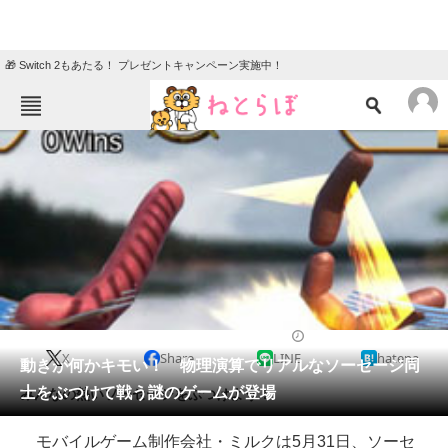
🎁 Switch 2もあたる！ プレゼントキャンペーン実施中！
ねとらぼメニュー
TOP
ニュース
エンタメ
クイズ
グルメ
地域
住まい
教育・育児
動物
リサーチ
2016/06/01 23:46（公開）
X
Share
LINE
hatena
会員記事
動きが何かキモい！ 物理演算でリアルなソーセージ同
士をぶつけて戦う謎のゲームが登場
みんなの熱いソーセージをぶつけよう！
メディア
モバイルゲーム制作会社・ミルクは5月31日、ソーセ
注目記事を集めた総合ページ