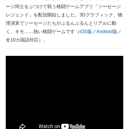
ージ同士をぶつけて戦う格闘ゲームアプリ「ソーセージ
ITの今と未来を見通す
レジェンド」を配信開始しました。3Dグラフィック、物
理演算でソーセージたちがぶるんぶるんとリアルに動
スマホと通信の最新トレンド
く、キモ……熱い格闘ゲームです（
iOS版
／
Android版
／
進化するPCとデバイスの未来
全10カ国語対応）。
好きが集まる 比べて選べる
ビジネスと働き方のヒント
AI活用のいまが分かる
企業ITのトレンドを詳説
経営リーダーのコミュニティ
マーケ×ITの今がよく分かる
ITエンジニア向け専門サイト