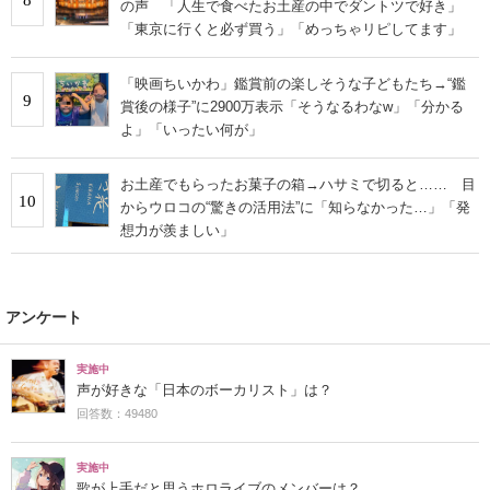
の声 「人生で食べたお土産の中でダントツで好き」
「東京に行くと必ず買う」「めっちゃリピしてます」
「映画ちいかわ」鑑賞前の楽しそうな子どもたち→“鑑
9
賞後の様子”に2900万表示「そうなるわなw」「分かる
よ」「いったい何が」
お土産でもらったお菓子の箱→ハサミで切ると…… 目
10
からウロコの“驚きの活用法”に「知らなかった…」「発
想力が羨ましい」
アンケート
実施中
声が好きな「日本のボーカリスト」は？
回答数：49480
実施中
歌が上手だと思うホロライブのメンバーは？