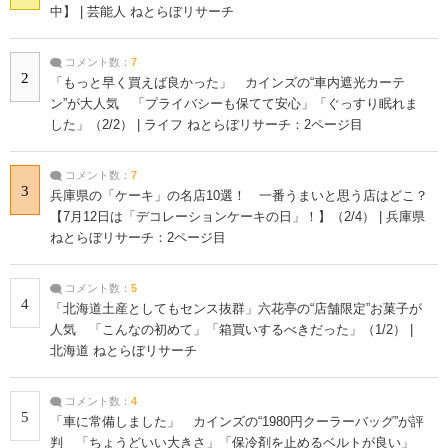
中】 | 芸能人 ねとらぼリサーチ
コメント数：
7
2
「もっと早く買えば良かった」 カインズの“車内遮光カーテ
ン”が大人気 「プライバシーも保てて安心」「ぐっすり眠れま
した」（2/2） | ライフ ねとらぼリサーチ：2ページ目
コメント数：
7
3
兵庫県の「ケーキ」の名店10選！ 一番うまいと思う店はどこ？
【7月12日は「デコレーションケーキの日」！】（2/4） | 兵庫県
ねとらぼリサーチ：2ページ目
コメント数：
5
4
「北海道土産としてもセンス抜群」六花亭の“店舗限定”お菓子が
人気 「こんなの初めて」「箱買いするべきだった」（1/2） |
北海道 ねとらぼリサーチ
コメント数：
4
5
「車に常備しました」 カインズの“1980円クーラーバッグ”が評
判 「ちょうどいい大きさ」「保冷剤を止めるベルトが良い」