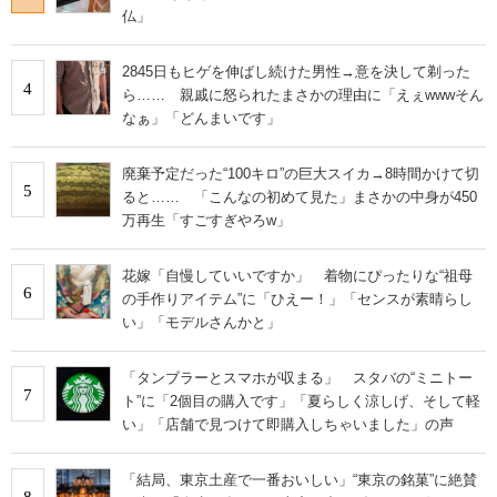
仏」
2845日もヒゲを伸ばし続けた男性→意を決して剃った
4
ら…… 親戚に怒られたまさかの理由に「えぇwwwそん
なぁ」「どんまいです」
廃棄予定だった“100キロ”の巨大スイカ→8時間かけて切
5
ると…… 「こんなの初めて見た」まさかの中身が450
万再生「すごすぎやろw」
花嫁「自慢していいですか」 着物にぴったりな“祖母
6
の手作りアイテム”に「ひえー！」「センスが素晴らし
い」「モデルさんかと」
「タンブラーとスマホが収まる」 スタバの“ミニトー
7
ト”に「2個目の購入です」「夏らしく涼しげ、そして軽
い」「店舗で見つけて即購入しちゃいました」の声
「結局、東京土産で一番おいしい」“東京の銘菓”に絶賛
8