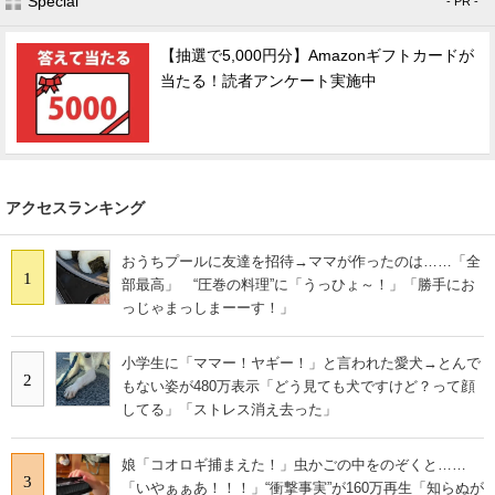
Special
- PR -
【抽選で5,000円分】Amazonギフトカードが
当たる！読者アンケート実施中
アクセスランキング
おうちプールに友達を招待→ママが作ったのは……「全
1
部最高」 “圧巻の料理”に「うっひょ～！」「勝手にお
っじゃまっしまーーす！」
小学生に「ママー！ヤギー！」と言われた愛犬→とんで
2
もない姿が480万表示「どう見ても犬ですけど？って顔
してる」「ストレス消え去った」
娘「コオロギ捕まえた！」虫かごの中をのぞくと……
3
「いやぁぁあ！！！」“衝撃事実”が160万再生「知らぬが