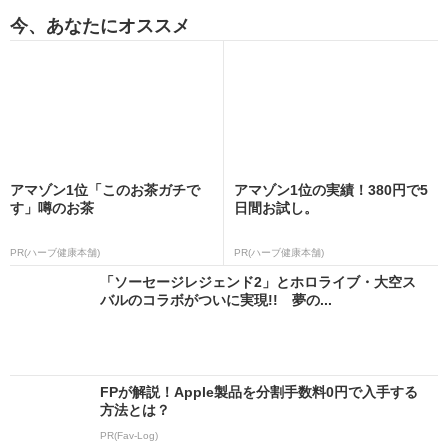
今、あなたにオススメ
アマゾン1位「このお茶ガチで
アマゾン1位の実績！380円で5
す」噂のお茶
日間お試し。
PR(ハーブ健康本舗)
PR(ハーブ健康本舗)
「ソーセージレジェンド2」とホロライブ・大空ス
バルのコラボがついに実現!! 夢の...
FPが解説！Apple製品を分割手数料0円で入手する
方法とは？
PR(Fav-Log)