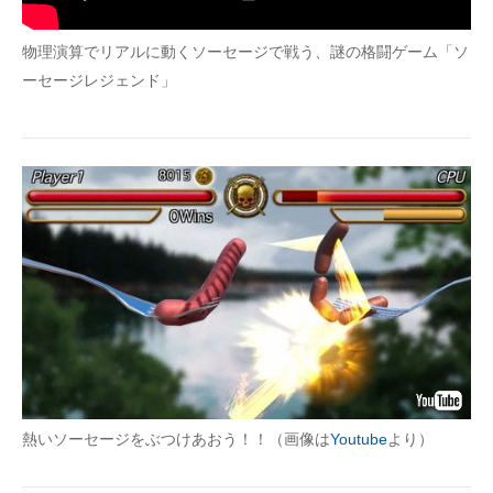
企業向けIT製品の総合サイト
物理演算でリアルに動くソーセージで戦う、謎の格闘ゲーム「ソ
IT製品の技術・比較・事例
ーセージレジェンド」
製造業のIT導入・活用を支援
モノづくり技術者専門サイト
エレクトロニクス専門サイト
電子設計の基本と応用
エネルギーの専門メディア
建設×テクノロジーの最前線
ちょっと気になるネットの話題
熱いソーセージをぶつけあおう！！（画像は
Youtube
より）