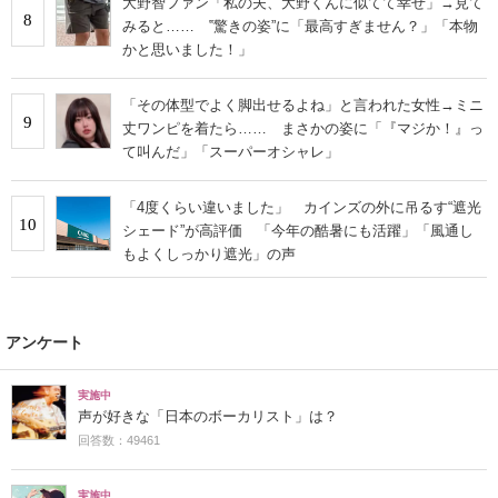
大野智ファン「私の夫、大野くんに似てて幸せ」→見て
8
みると…… ‟驚きの姿”に「最高すぎません？」「本物
かと思いました！」
「その体型でよく脚出せるよね」と言われた女性→ミニ
9
丈ワンピを着たら…… まさかの姿に「『マジか！』っ
て叫んだ」「スーパーオシャレ」
「4度くらい違いました」 カインズの外に吊るす“遮光
10
シェード”が高評価 「今年の酷暑にも活躍」「風通し
もよくしっかり遮光」の声
アンケート
実施中
声が好きな「日本のボーカリスト」は？
回答数：49461
実施中