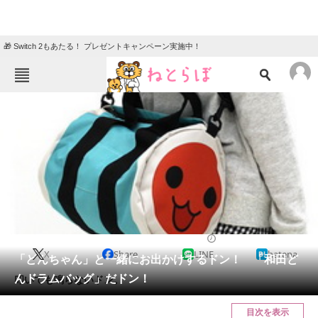
🎁 Switch 2もあたる！ プレゼントキャンペーン実施中！
ねとらぼメニュー
TOP
ニュース
エンタメ
クイズ
グルメ
地域
住まい
教育・育児
動物
リサーチ
2016/06/12 11:20（公開）
X
Share
LINE
hatena
会員記事
「どんちゃん」と一緒にお出かけするドン！ 「和田ど
んドラムバッグ」だドン！
叩いても鳴らないドン。
メディア
目次を表示
注目記事を集めた総合ページ