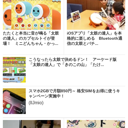
たたくと本当に音が鳴る「太鼓
iOSアプリ「太鼓の達人」を本
の達人」のカプセルトイが登
格的に楽しめる Bluetooth通
場！ ミニどんちゃん・かっ...
信の太鼓とバチ...
こうなったら太鼓で決めるドン！ アーケード版
「太鼓の達人」で「きのこの山」「たけ...
スマホ2GBで月額850円～ 格安SIMをお得に使うキ
ャンペーン実施中！
(IIJmio)