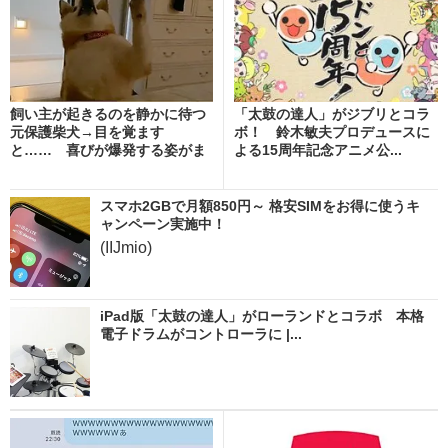
飼い主が起きるのを静かに待つ
「太鼓の達人」がジブリとコラ
元保護柴犬→目を覚ます
ボ！ 鈴木敏夫プロデュースに
と…… 喜びが爆発する姿がま
よる15周年記念アニメ公...
る...
スマホ2GBで月額850円～ 格安SIMをお得に使うキ
ャンペーン実施中！
(IIJmio)
iPad版「太鼓の達人」がローランドとコラボ 本格
電子ドラムがコントローラに |...