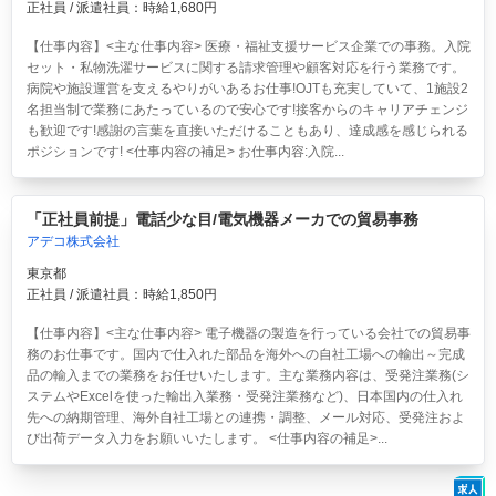
正社員 / 派遣社員：時給1,680円
【仕事内容】<主な仕事内容> 医療・福祉支援サービス企業での事務。入院
セット・私物洗濯サービスに関する請求管理や顧客対応を行う業務です。
病院や施設運営を支えるやりがいあるお仕事!OJTも充実していて、1施設2
名担当制で業務にあたっているので安心です!接客からのキャリアチェンジ
も歓迎です!感謝の言葉を直接いただけることもあり、達成感を感じられる
ポジションです! <仕事内容の補足> お仕事内容:入院...
「正社員前提」電話少な目/電気機器メーカでの貿易事務
アデコ株式会社
東京都
正社員 / 派遣社員：時給1,850円
【仕事内容】<主な仕事内容> 電子機器の製造を行っている会社での貿易事
務のお仕事です。国内で仕入れた部品を海外への自社工場への輸出～完成
品の輸入までの業務をお任せいたします。主な業務内容は、受発注業務(シ
ステムやExcelを使った輸出入業務・受発注業務など)、日本国内の仕入れ
先への納期管理、海外自社工場との連携・調整、メール対応、受発注およ
び出荷データ入力をお願いいたします。 <仕事内容の補足>...