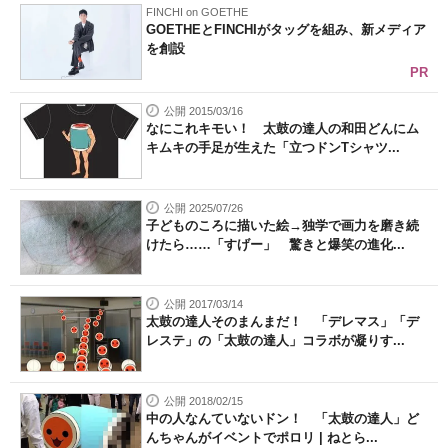
FINCHI on GOETHE
GOETHEとFINCHIがタッグを組み、新メディア
を創設
PR
公開 2015/03/16
なにこれキモい！ 太鼓の達人の和田どんにム
キムキの手足が生えた「立つドンTシャツ...
公開 2025/07/26
子どものころに描いた絵→独学で画力を磨き続
けたら……「すげー」 驚きと爆笑の進化...
公開 2017/03/14
太鼓の達人そのまんまだ！ 「デレマス」「デ
レステ」の「太鼓の達人」コラボが凝りす...
公開 2018/02/15
中の人なんていないドン！ 「太鼓の達人」ど
んちゃんがイベントでポロリ | ねとら...