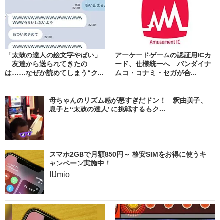
「太鼓の達人の絵文字やばい」
アーケードゲームの認証用ICカ
友達から送られてきたの
ード、仕様統一へ バンダイナ
は……なぜか読めてしまう“ク...
ムコ・コナミ・セガが合...
母ちゃんのリズム感が悪すぎだドン！ 釈由美子、
息子と“太鼓の達人”に挑戦するもク...
スマホ2GBで月額850円～ 格安SIMをお得に使うキ
ャンペーン実施中！
IIJmio