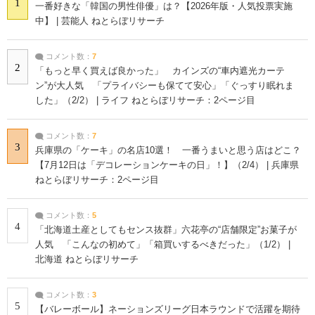
1
一番好きな「韓国の男性俳優」は？【2026年版・人気投票実施
中】 | 芸能人 ねとらぼリサーチ
コメント数：
7
2
「もっと早く買えば良かった」 カインズの“車内遮光カーテ
ン”が大人気 「プライバシーも保てて安心」「ぐっすり眠れま
した」（2/2） | ライフ ねとらぼリサーチ：2ページ目
コメント数：
7
3
兵庫県の「ケーキ」の名店10選！ 一番うまいと思う店はどこ？
【7月12日は「デコレーションケーキの日」！】（2/4） | 兵庫県
ねとらぼリサーチ：2ページ目
コメント数：
5
4
「北海道土産としてもセンス抜群」六花亭の“店舗限定”お菓子が
人気 「こんなの初めて」「箱買いするべきだった」（1/2） |
北海道 ねとらぼリサーチ
コメント数：
3
5
【バレーボール】ネーションズリーグ日本ラウンドで活躍を期待