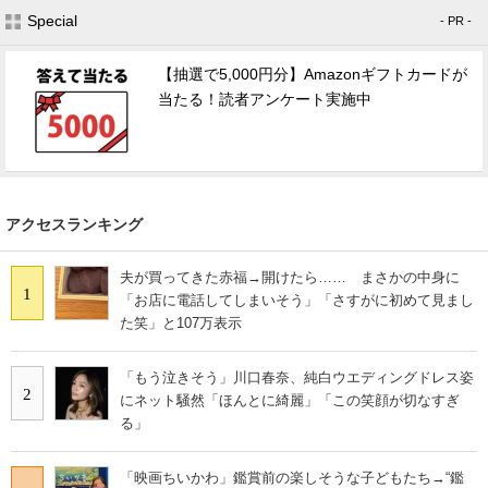
Special
- PR -
【抽選で5,000円分】Amazonギフトカードが
当たる！読者アンケート実施中
アクセスランキング
夫が買ってきた赤福→開けたら…… まさかの中身に
1
「お店に電話してしまいそう」「さすがに初めて見まし
た笑」と107万表示
「もう泣きそう」川口春奈、純白ウエディングドレス姿
2
にネット騒然「ほんとに綺麗」「この笑顔が切なすぎ
る」
「映画ちいかわ」鑑賞前の楽しそうな子どもたち→“鑑