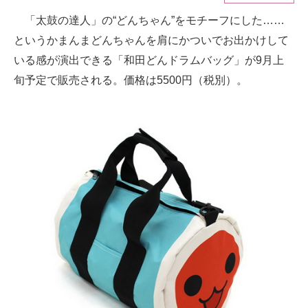
「太鼓の達人」の“どんちゃん”をモチーフにした……
ITの今と未来を見通す
というかまんまどんちゃんを肩にかついでお出かけして
スマホと通信の最新トレンド
いる感が演出できる「和田どんドラムバッグ」が9月上
旬予定で販売される。価格は5500円（税別）。
進化するPCとデバイスの未来
好きが集まる 比べて選べる
ビジネスと働き方のヒント
AI活用のいまが分かる
企業ITのトレンドを詳説
経営リーダーのコミュニティ
マーケ×ITの今がよく分かる
ITエンジニア向け専門サイト