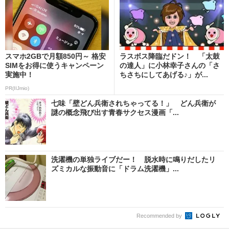
スマホ2GBで月額850円～ 格安
ラスボス降臨だドン！ 「太鼓
SIMをお得に使うキャンペーン
の達人」に小林幸子さんの「さ
実施中！
ちさちにしてあげる♪」が...
PR(IIJmio)
七味「壁どん兵衛されちゃってる！」 どん兵衛が
謎の概念飛び出す青春サクセス漫画「...
洗濯機の単独ライブだー！ 脱水時に鳴りだしたリ
ズミカルな振動音に「ドラム洗濯機」...
Recommended by