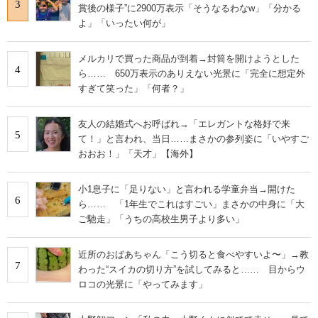
3
賞後の様子”に2900万表示「そうなるわなw」「分かる
よ」「いったい何が」
メルカリで買った商品が到着→封筒を開けようとした
4
ら…… 650万表示のありえない光景に「完全に想定外
すぎて笑った」「何者？」
友人の結婚式へお呼ばれ→「エレガントな格好で来
5
て！」と言われ、当日……まさかの参列姿に「いやすご
おおお！」「天才」【海外】
小1息子に「足りない」と言われる学童弁当→開けた
6
ら…… 「1年生でこれはすごい」まさかの中身に「大
ご馳走」「うちの高校生男子より多い」
近所のおばあちゃん「こう切ると食べやすいよ〜」→教
7
わった“スイカの切り方”を試してみると…… 目からウ
ロコの光景に「やってみます」