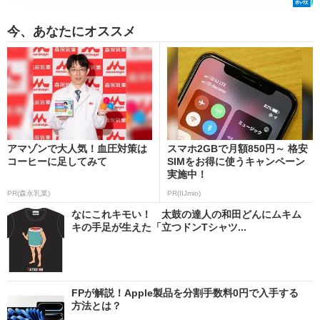
今、あなたにオススメ
アマゾンで大人気！血圧対策は
スマホ2GBで月額850円～ 格安
コーヒーに足してみて
SIMをお得に使うキャンペーン
実施中！
PR(森永乳業)
PR(IIJmio)
なにこれキモい！ 太鼓の達人の和田どんにムキム
キの手足が生えた「立つドンTシャツ...
FPが解説！Apple製品を分割手数料0円で入手する
方法とは？