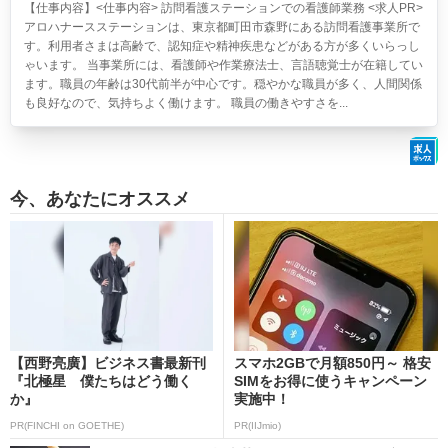
【仕事内容】<仕事内容> 訪問看護ステーションでの看護師業務 <求人PR>
アロハナースステーションは、東京都町田市森野にある訪問看護事業所で
す。利用者さまは高齢で、認知症や精神疾患などがある方が多くいらっし
ゃいます。 当事業所には、看護師や作業療法士、言語聴覚士が在籍してい
ます。職員の年齢は30代前半が中心です。穏やかな職員が多く、人間関係
も良好なので、気持ちよく働けます。 職員の働きやすさを...
今、あなたにオススメ
【西野亮廣】ビジネス書最新刊
スマホ2GBで月額850円～ 格安
『北極星 僕たちはどう働く
SIMをお得に使うキャンペーン
か』
実施中！
PR(FINCHI on GOETHE)
PR(IIJmio)