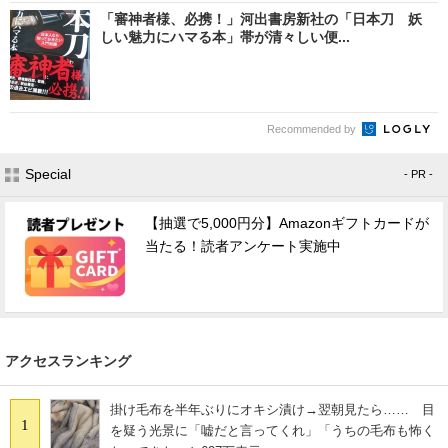
「審神者様、必携！」河出書房新社の「日本刀 妖
しい魅力にハマる本」帯が清々しい便...
Recommended by
Special
- PR -
【抽選で5,000円分】Amazonギフトカードが
当たる！読者アンケート実施中
アクセスランキング
掛け毛布を半年ぶりにオキシ漬け→翌朝見たら…… 目
1
を疑う光景に「嘘だと言ってくれ」「うちの毛布も怖く