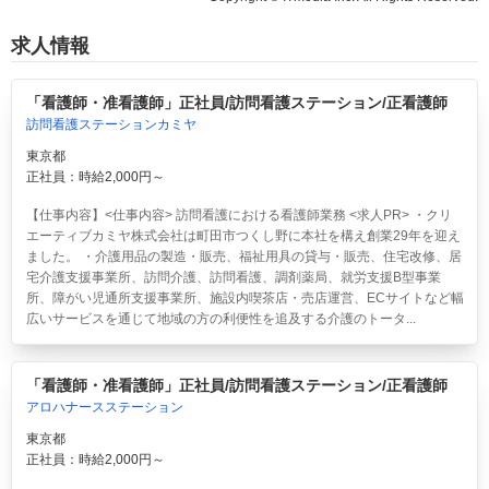
求人情報
「看護師・准看護師」正社員/訪問看護ステーション/正看護師
訪問看護ステーションカミヤ
東京都
正社員：時給2,000円～
【仕事内容】<仕事内容> 訪問看護における看護師業務 <求人PR> ・クリ
エーティブカミヤ株式会社は町田市つくし野に本社を構え創業29年を迎え
ました。 ・介護用品の製造・販売、福祉用具の貸与・販売、住宅改修、居
宅介護支援事業所、訪問介護、訪問看護、調剤薬局、就労支援B型事業
所、障がい児通所支援事業所、施設内喫茶店・売店運営、ECサイトなど幅
広いサービスを通じて地域の方の利便性を追及する介護のトータ...
「看護師・准看護師」正社員/訪問看護ステーション/正看護師
アロハナースステーション
東京都
正社員：時給2,000円～