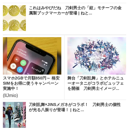
これはみやびだね 刀剣男士の「紋」モチーフの金
属製ブックマーカーが登場 | ねと...
スマホ2GBで月額850円～ 格安
舞台「刀剣乱舞」とホテルニュ
SIMをお得に使うキャンペーン
ーオータニがコラボビュッフェ
実施中！
を開催 刀剣男士イメージ...
(IIJmio)
刀剣乱舞×JINSメガネがコラボ！ 刀剣男士の個性
が光る八振りが登場！ | ねと...