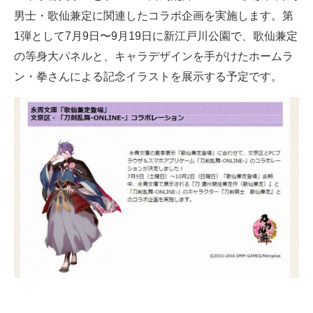
男士・歌仙兼定に関連したコラボ企画を実施します。第
ITの今と未来を見通す
1弾として7月9日〜9月19日に新江戸川公園で、歌仙兼定
の等身大パネルと、キャラデザインを手がけたホームラ
スマホと通信の最新トレンド
ン・拳さんによる記念イラストを展示する予定です。
進化するPCとデバイスの未来
好きが集まる 比べて選べる
ビジネスと働き方のヒント
AI活用のいまが分かる
企業ITのトレンドを詳説
経営リーダーのコミュニティ
マーケ×ITの今がよく分かる
ITエンジニア向け専門サイト