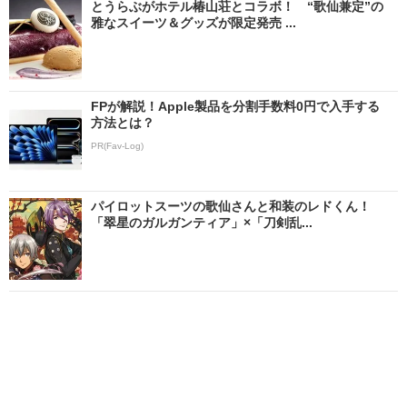
とうらぶがホテル椿山荘とコラボ！ “歌仙兼定”の
雅なスイーツ＆グッズが限定発売 ...
FPが解説！Apple製品を分割手数料0円で入手する
方法とは？
PR(Fav-Log)
パイロットスーツの歌仙さんと和装のレドくん！
「翠星のガルガンティア」×「刀剣乱...