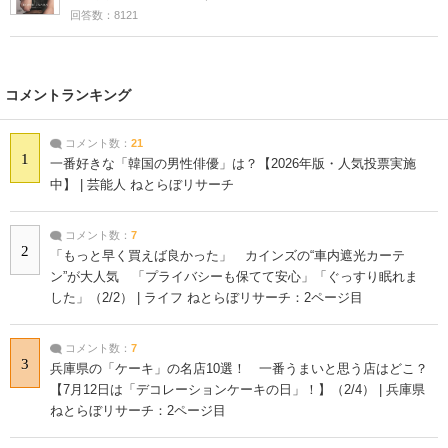
回答数：8121
コメントランキング
コメント数：
21
1
一番好きな「韓国の男性俳優」は？【2026年版・人気投票実施
中】 | 芸能人 ねとらぼリサーチ
コメント数：
7
2
「もっと早く買えば良かった」 カインズの“車内遮光カーテ
ン”が大人気 「プライバシーも保てて安心」「ぐっすり眠れま
した」（2/2） | ライフ ねとらぼリサーチ：2ページ目
コメント数：
7
3
兵庫県の「ケーキ」の名店10選！ 一番うまいと思う店はどこ？
【7月12日は「デコレーションケーキの日」！】（2/4） | 兵庫県
ねとらぼリサーチ：2ページ目