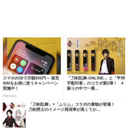
スマホ2GBで月額850円～ 格安
「刀剣乱舞-ONLINE-」と「甲州
SIMをお得に使うキャンペーン
手彫印章」のコラボ第2弾！ 4
実施中！
振りの中で一番...
PR(IIJmio)
「刀剣乱舞」×「ふりふ」コラボの着物が登場！
刀剣男士のイメージ再現率が高くてか...