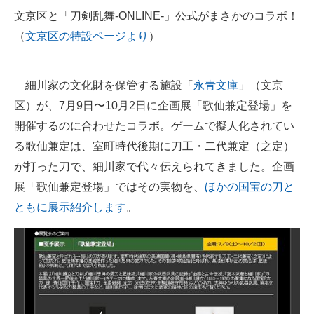
文京区と「刀剣乱舞-ONLINE-」公式がまさかのコラボ！
企業向けIT製品の総合サイト
（
文京区の特設ページより
）
IT製品の技術・比較・事例
製造業のIT導入・活用を支援
細川家の文化財を保管する施設「
永青文庫
」（文京
区）が、7月9日〜10月2日に企画展「歌仙兼定登場」を
モノづくり技術者専門サイト
開催するのに合わせたコラボ。ゲームで擬人化されてい
エレクトロニクス専門サイト
る歌仙兼定は、室町時代後期に刀工・二代兼定（之定）
が打った刀で、細川家で代々伝えられてきました。企画
電子設計の基本と応用
展「歌仙兼定登場」ではその実物を、
ほかの国宝の刀と
エネルギーの専門メディア
ともに展示紹介します
。
建設×テクノロジーの最前線
ちょっと気になるネットの話題