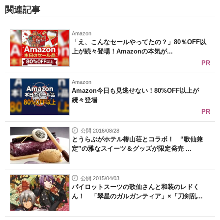
関連記事
Amazon
「え、こんなセールやってたの？」80％OFF以
上が続々登場！Amazonの本気が...
PR
Amazon
Amazon今日も見逃せない！80%OFF以上が
続々登場
PR
公開 2016/08/28
とうらぶがホテル椿山荘とコラボ！ “歌仙兼
定”の雅なスイーツ＆グッズが限定発売 ...
公開 2015/04/03
パイロットスーツの歌仙さんと和装のレドく
ん！ 「翠星のガルガンティア」×「刀剣乱...