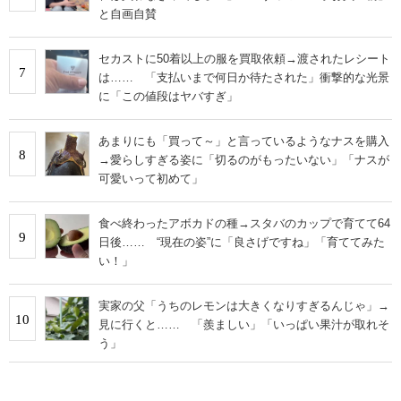
と自画自賛
セカストに50着以上の服を買取依頼→渡されたレシート
7
は…… 「支払いまで何日か待たされた」衝撃的な光景
に「この値段はヤバすぎ」
あまりにも「買って～」と言っているようなナスを購入
8
→愛らしすぎる姿に「切るのがもったいない」「ナスが
可愛いって初めて」
食べ終わったアボカドの種→スタバのカップで育てて64
9
日後…… “現在の姿”に「良さげですね」「育ててみた
い！」
実家の父「うちのレモンは大きくなりすぎるんじゃ」→
10
見に行くと…… 「羨ましい」「いっぱい果汁が取れそ
う」