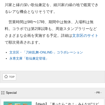
川家と縁の深い歌仙兼定を、細川家の縁の地で鑑賞でき
るレアな機会となりそうです。
営業時間は9時〜17時、期間中は無休、入場料は無
料。コラボでは第2弾以降も、周遊スタンプラリーなど
さまざまな企画を実施する予定。詳細は
文京区のサイト
で順次発表されます。
文京区・「刀剣乱舞-ONLINE-」コラボレーション
永青文庫「歌仙兼定登場」
TOP
Special
- PR -
【iHerb】「迷ったらこれ！」みんなが"リピ