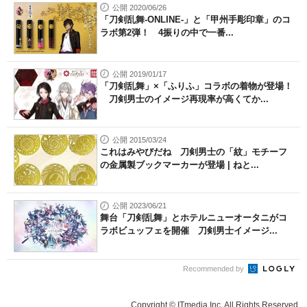
公開 2020/06/26
「刀剣乱舞-ONLINE-」と「甲州手彫印章」のコ
ラボ第2弾！ 4振りの中で一番...
公開 2019/01/17
「刀剣乱舞」×「ふりふ」コラボの着物が登場！
刀剣男士のイメージ再現率が高くてか...
公開 2015/03/24
これはみやびだね 刀剣男士の「紋」モチーフ
の金属製ブックマーカーが登場 | ねと...
公開 2023/06/21
舞台「刀剣乱舞」とホテルニューオータニがコ
ラボビュッフェを開催 刀剣男士イメージ...
Recommended by
Copyright © ITmedia Inc. All Rights Reserved.