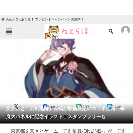
🎁 Switch 2もあたる！ プレゼントキャンペーン実施中！
ねとらぼメニュー
TOP
ニュース
エンタメ
クイズ
グルメ
地域
住まい
教育・育児
動物
リサーチ
2016/06/27 19:47（公開）
X
Share
LINE
hatena
会員記事
文京区と「刀剣乱舞」公式が歌仙兼定のコラボ企画 等
身大パネルに記念イラスト、スタンプラリーも
歌仙兼定を代々伝える細川家の関連施設で。
メディア
東京都文京区とゲーム「刀剣乱舞-ONLINE-」が、刀剣
注目記事を集めた総合ページ