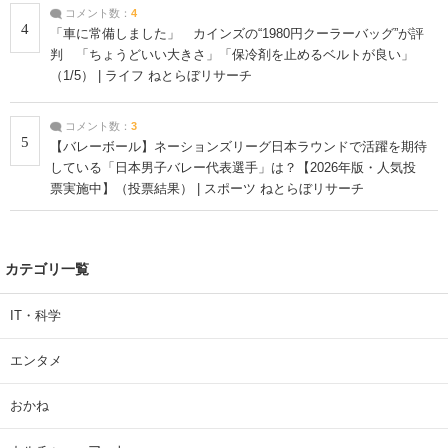
コメント数：
4
4
「車に常備しました」 カインズの“1980円クーラーバッグ”が評
判 「ちょうどいい大きさ」「保冷剤を止めるベルトが良い」
（1/5） | ライフ ねとらぼリサーチ
コメント数：
3
5
【バレーボール】ネーションズリーグ日本ラウンドで活躍を期待
している「日本男子バレー代表選手」は？【2026年版・人気投
票実施中】（投票結果） | スポーツ ねとらぼリサーチ
カテゴリ一覧
IT・科学
エンタメ
おかね