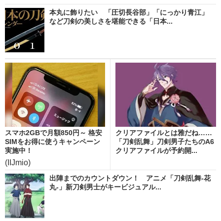
本丸に飾りたい 「圧切長谷部」「にっかり青江」
など刀剣の美しさを堪能できる「日本...
スマホ2GBで月額850円～ 格安
クリアファイルとは雅だね……
SIMをお得に使うキャンペーン
「刀剣乱舞」刀剣男子たちのA6
実施中！
クリアファイルが予約開...
(IIJmio)
出陣までのカウントダウン！ アニメ「刀剣乱舞-花
丸-」新刀剣男士がキービジュアル...