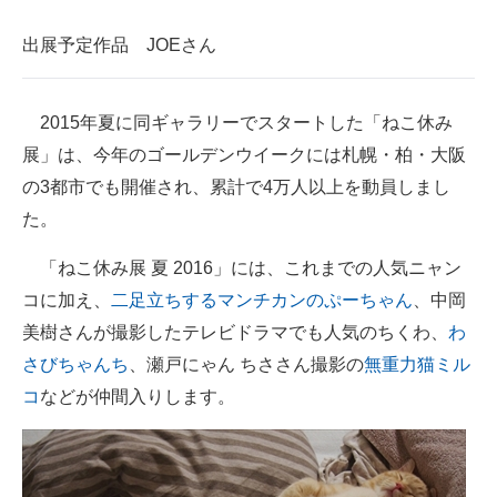
企業向けIT製品の総合サイト
出展予定作品 JOEさん
IT製品の技術・比較・事例
2015年夏に同ギャラリーでスタートした「ねこ休み
製造業のIT導入・活用を支援
展」は、今年のゴールデンウイークには札幌・柏・大阪
モノづくり技術者専門サイト
の3都市でも開催され、累計で4万人以上を動員しまし
エレクトロニクス専門サイト
た。
電子設計の基本と応用
「ねこ休み展 夏 2016」には、これまでの人気ニャン
コに加え、
二足立ちするマンチカンのぷーちゃん
、中岡
エネルギーの専門メディア
美樹さんが撮影したテレビドラマでも人気のちくわ、
わ
建設×テクノロジーの最前線
さびちゃんち
、瀬戸にゃん ちささん撮影の
無重力猫ミル
コ
などが仲間入りします。
ちょっと気になるネットの話題