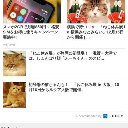
スマホ2GBで月額850円～ 格安
横浜で待つニャ 「ねこ休み展 i
SIMをお得に使うキャンペーン
n 横浜みなとみらい」12月15日
実施中！
から開催 | ...
PR(IIJmio)
「ねこ休み展」が静岡に初登場！ 滋賀・大津で
は、しょんぼり顔「ふーちゃん」のスピ...
初登場の猫ちゃんも！ 「ねこ休み展 in 大阪」10
月16日からルクア大阪で開催...
Recommended by