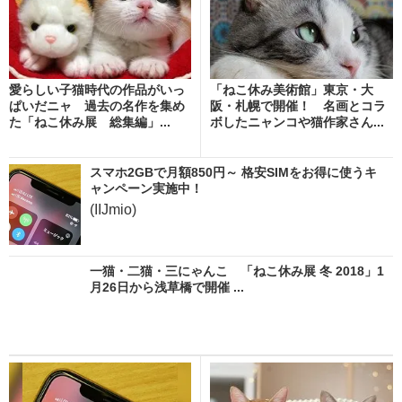
愛らしい子猫時代の作品がいっ
「ねこ休み美術館」東京・大
ぱいだニャ 過去の名作を集め
阪・札幌で開催！ 名画とコラ
た「ねこ休み展 総集編」...
ボしたニャンコや猫作家さん...
スマホ2GBで月額850円～ 格安SIMをお得に使うキ
ャンペーン実施中！
(IIJmio)
一猫・二猫・三にゃんこ 「ねこ休み展 冬 2018」1
月26日から浅草橋で開催 ...