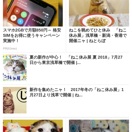
スマホ2GBで月額850円～ 格安
ねこを眺めてひと休み 「ねこ
SIMをお得に使うキャンペーン
休み展」浅草橋・新潟・香港で
実施中！
開催ニャ | ねとらぼ
PR(IIJmio)
夏の新作が中心！ 「ねこ休み展 夏 2018」7月27
日から東京浅草橋で開催 |...
新作を集めたニャ！ 2017年冬の「ねこ休み展」1
月27日より浅草で開催 | ね...