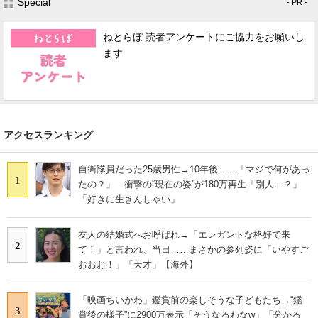
Special
- PR -
ねとらぼ 読者アンケートにご協力をお願いし
ます
アクセスランキング
自衛隊員だった25歳男性→10年後……「マジで何があっ
1
たの？」 衝撃の“現在の姿”が180万再生「別人…？」
「好きに生きんしゃい」
友人の結婚式へお呼ばれ→「エレガントな格好で来
2
て！」と言われ、当日……まさかの参列姿に「いやすご
おおお！」「天才」【海外】
「映画ちいかわ」鑑賞前の楽しそうな子どもたち→“鑑
3
賞後の様子”に2900万表示「そうなるわなw」「分かる