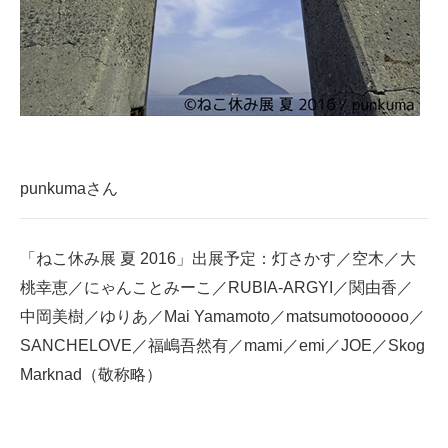
punkumaさん
「ねこ休み展 夏 2016」出展予定：灯さかす／空木／大
桃幸恵／にゃんことみーこ／RUBIA-ARGYI／関由香／
中岡美樹／ゆりあ／Mai Yamamoto／matsumotoooooo／
SANCHELOVE／福嶋吾然有／mami／emi／JOE／Skog
Marknad（敬称略）