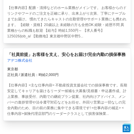
【仕事内容】配膳・清掃などのホール業務がメインです。 お客様からのド
リンクやフードのご注文を正確に承り、出来上がり次第、丁寧にテーブル
までお届け。 慣れてきたらキャストの出勤管理やサポート業務にも携われ
ます。 【経験・資格】20歳以上 未経験の方も全然OK 経験・経歴不問 異
業種からの転職も歓迎 【給与】時給1,550円～ 【求人番号】
125026/job_a/ 【勤務地】東京都中野区中野5...
「社員前提」お客様を支え、安心をお届け/完全内勤の損保事務
アデコ株式会社
東京都
正社員 / 派遣社員：時給2,000円
【仕事内容】<主な仕事内容> 不動産投資支援会社での損保事務です。長期
安定してキャリアを築けるリーダー候補を大募集!見積書・申込書作成、計
上業務、事故受付、内勤での継続プラン提案、社内向けアドバイス、メン
バーの進捗管理や法令遵守対応などをお任せ。外回り営業は一切なしの完
全内勤のため、目の前の業務に集中できる環境です! <仕事内容の補足> <
仕事内容>保険代理店部門のリーダークラスとして損害保険業...