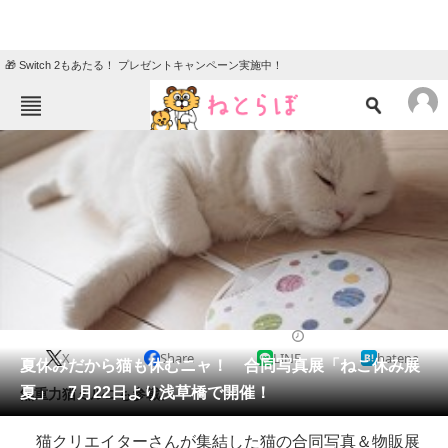
🎁 Switch 2もあたる！ プレゼントキャンペーン実施中！
ねとらぼメニュー
TOP
ニュース
エンタメ
クイズ
グルメ
地域
住まい
教育・育児
動物
リサーチ
2016/06/30 19:00（公開）
X
Share
LINE
hatena
会員記事
夏休みだから猫も休むニャ！ 合同写真展「ねこ休み展
夏」 7月22日より浅草橋で開催！
無重力猫ミルコも参戦。
メディア
猫クリエイターさんが集結した猫の合同写真＆物販展
注目記事を集めた総合ページ