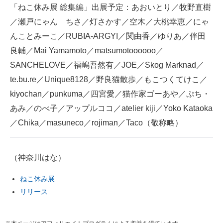
「ねこ休み展 総集編」出展予定：あおいとり／牧野直樹
／瀬戸にゃん ちさ／灯さかす／空木／大桃幸恵／にゃ
んことみーこ／RUBIA-ARGYI／関由香／ゆりあ／伴田
良輔／Mai Yamamoto／matsumotoooooo／
SANCHELOVE／福嶋吾然有／JOE／Skog Marknad／
te.bu.re／Unique8128／野良猫散歩／もこつくてけこ／
kiyochan／punkuma／四宮愛／猫作家ゴーあや／ぷち・
あみ／のべ子／アップルココ／atelier kiji／Yoko Kataoka
／Chika／masuneco／rojiman／Taco（敬称略）
（神奈川はな）
ねこ休み展
リリース