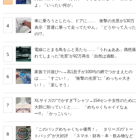
よ」「いったい何が」
車に乗ろうとしたら、ドアに…… 衝撃の光景が130万
4
表示「普通に乗って走ってたやん」「どうやって入った
の!?」
電線にとまる鳥をふと見たら……「うわぁああ」偶然撮
5
れてしまった“光景”が92万再生「自然は過酷」
家族で川遊びへ→高1息子が100均の網でつかまえたの
6
は……「すごい！」 “衝撃の光景”に「めっちゃ大き
い！」「楽しそう」
XLサイズの“でかすぎ”Tシャツ→154センチ女性のために
7
大胆に削っていくと…… 「めちゃくちゃイイなぁ
ー!!」「かっこいい」
「このバッグめちゃくちゃ優秀！」 タリーズの“トー
8
トバッグ”が大好評 「スマホ・財布・本・飲み物など