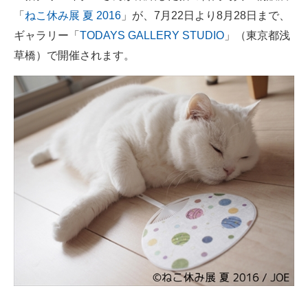
「
ねこ休み展 夏 2016
」が、7月22日より8月28日まで、
ITの今と未来を見通す
ギャラリー「
TODAYS GALLERY STUDIO
」（東京都浅
草橋）で開催されます。
スマホと通信の最新トレンド
進化するPCとデバイスの未来
好きが集まる 比べて選べる
ビジネスと働き方のヒント
AI活用のいまが分かる
企業ITのトレンドを詳説
経営リーダーのコミュニティ
マーケ×ITの今がよく分かる
ITエンジニア向け専門サイト