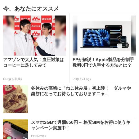
今、あなたにオススメ
アマゾンで大人気！血圧対策は
FPが解説！Apple製品を分割手
コーヒーに足してみて
数料0円で入手する方法とは？
PR(森永乳業)
PR(Fav-Log)
冬休みの高崎に「ねこ休み展」初上陸！ ダルマや
鏡餅になってお待ちしておりますニャ...
スマホ2GBで月額850円～ 格安SIMをお得に使うキ
ャンペーン実施中！
PR(IIJmio)