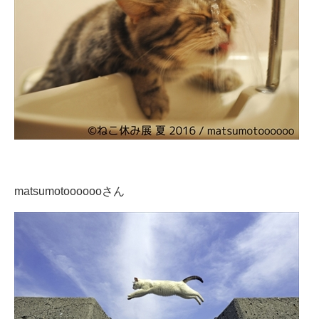
matsumotooooooさん