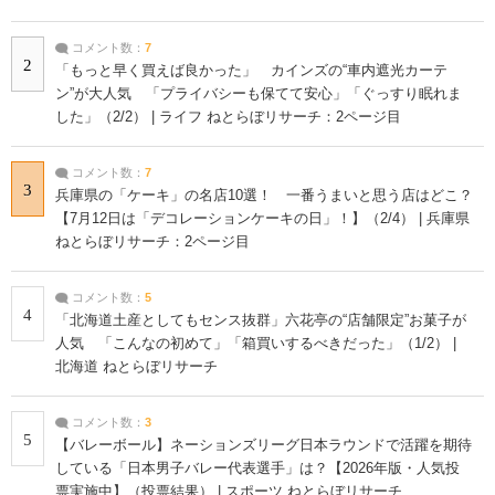
コメント数：
7
2
「もっと早く買えば良かった」 カインズの“車内遮光カーテ
ン”が大人気 「プライバシーも保てて安心」「ぐっすり眠れま
した」（2/2） | ライフ ねとらぼリサーチ：2ページ目
コメント数：
7
3
兵庫県の「ケーキ」の名店10選！ 一番うまいと思う店はどこ？
【7月12日は「デコレーションケーキの日」！】（2/4） | 兵庫県
ねとらぼリサーチ：2ページ目
コメント数：
5
4
「北海道土産としてもセンス抜群」六花亭の“店舗限定”お菓子が
人気 「こんなの初めて」「箱買いするべきだった」（1/2） |
北海道 ねとらぼリサーチ
コメント数：
3
5
【バレーボール】ネーションズリーグ日本ラウンドで活躍を期待
している「日本男子バレー代表選手」は？【2026年版・人気投
票実施中】（投票結果） | スポーツ ねとらぼリサーチ