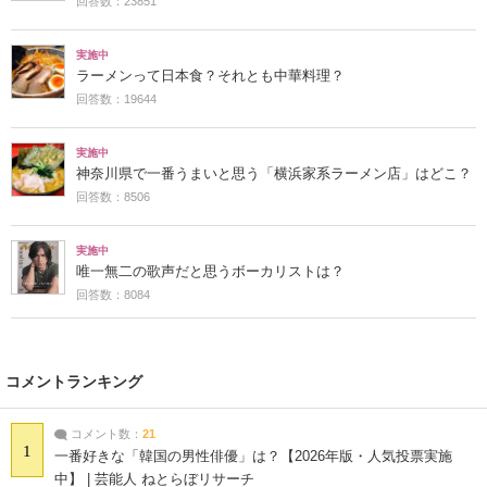
回答数：23851
実施中
ラーメンって日本食？それとも中華料理？
回答数：19644
実施中
神奈川県で一番うまいと思う「横浜家系ラーメン店」はどこ？
回答数：8506
実施中
唯一無二の歌声だと思うボーカリストは？
回答数：8084
コメントランキング
コメント数：
21
1
一番好きな「韓国の男性俳優」は？【2026年版・人気投票実施
中】 | 芸能人 ねとらぼリサーチ