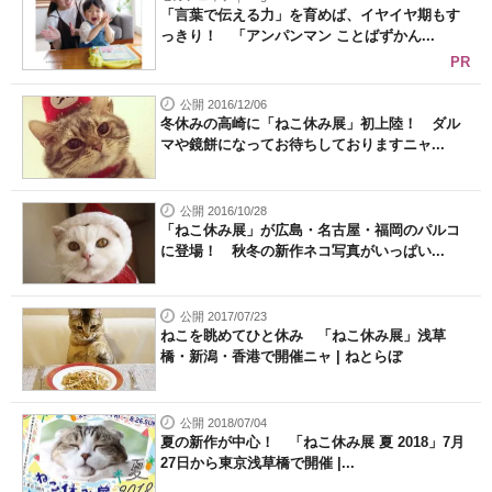
「言葉で伝える力」を育めば、イヤイヤ期もす
っきり！ 「アンパンマン ことばずかん...
PR
公開 2016/12/06
冬休みの高崎に「ねこ休み展」初上陸！ ダル
マや鏡餅になってお待ちしておりますニャ...
公開 2016/10/28
「ねこ休み展」が広島・名古屋・福岡のパルコ
に登場！ 秋冬の新作ネコ写真がいっぱい...
公開 2017/07/23
ねこを眺めてひと休み 「ねこ休み展」浅草
橋・新潟・香港で開催ニャ | ねとらぼ
公開 2018/07/04
夏の新作が中心！ 「ねこ休み展 夏 2018」7月
27日から東京浅草橋で開催 |...