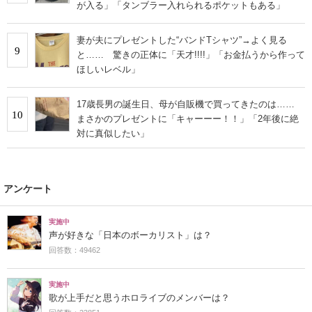
が入る」「タンブラー入れられるポケットもある」
妻が夫にプレゼントした“バンドTシャツ”→よく見る
9
と…… 驚きの正体に「天才!!!!」「お金払うから作って
ほしいレベル」
17歳長男の誕生日、母が自販機で買ってきたのは……
10
まさかのプレゼントに「キャーーー！！」「2年後に絶
対に真似したい」
アンケート
実施中
声が好きな「日本のボーカリスト」は？
回答数：49462
実施中
歌が上手だと思うホロライブのメンバーは？