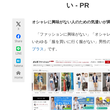
い - PR
モノづくり技術者専門サイト
エレクトロ
オシャレに興味がない人のための気遣いが
ちょっと気になるネットの話題
X
「ファッションに興味がない」「オシャレ
Share
いわゆる「服を買いに行く服がない」男性
プラス
」です。
LINE
hatena
Home