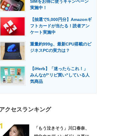
SIMをお得に使うキャンペーン
門メディア
建設×テクノロジーの最前線
実施中！
【抽選で5,000円分】Amazonギ
フトカードが当たる！読者アン
ケート実施中
重量約999g、最新CPU搭載のビ
ジネスPCの実力は？
【iHerb】「迷ったらこれ！」
みんなが"リピ買い"している人
気商品
アクセスランキング
1
「もう泣きそう」川口春奈、