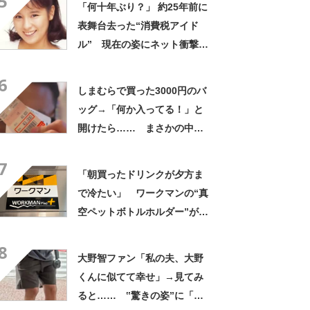
5
「何十年ぶり？」 約25年前に
表舞台去った“消費税アイド
ル” 現在の姿にネット衝撃
「いくつになってもかわい
6
い」「また会えるなんて」
しまむらで買った3000円のバ
ッグ→「何か入ってる！」と
開けたら…… まさかの中身
に「買いに走った」「コスパ
7
良すぎる」
「朝買ったドリンクが夕方ま
で冷たい」 ワークマンの“真
空ペットボトルホルダー”が大
好評 「車の中でも冷え冷
8
え」「もっと早く買えばよか
大野智ファン「私の夫、大野
った」
くんに似てて幸せ」→見てみ
ると…… ‟驚きの姿”に「最