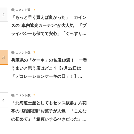
コメント数：
7
2
「もっと早く買えば良かった」 カイン
ズの“車内遮光カーテン”が大人気 「プ
ライバシーも保てて安心」「ぐっすり眠
れました」（2/2） | ライフ ねとらぼリ
サーチ：2ページ目
コメント数：
7
3
兵庫県の「ケーキ」の名店10選！ 一番
うまいと思う店はどこ？【7月12日は
「デコレーションケーキの日」！】
（2/4） | 兵庫県 ねとらぼリサーチ：2ペ
ージ目
コメント数：
5
4
「北海道土産としてもセンス抜群」六花
亭の“店舗限定”お菓子が人気 「こんな
の初めて」「箱買いするべきだった」
（1/2） | 北海道 ねとらぼリサーチ