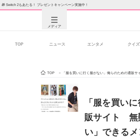
🎁 Switch 2もあたる！ プレゼントキャンペーン実施中！
メディア
TOP
ニュース
エンタメ
クイズ
注目記事を集めた総合ページ
ITの今
TOP
>
「服を買いに行く服がない」俺らのための通販サイト 
ビジネスと働き方のヒント
AI活用
「服を買いに
販サイト 無
ITエンジニア向け専門サイト
企業向けI
い」できるメ