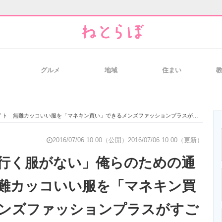
グルメ
地域
住まい
と未来を見通す
スマホと通信の最新トレンド
進化するPCとデ
無難カッコいい服を「マネキン買い」できるメンズファッションプラスがすごい - PR
のいまが分かる
企業ITのトレンドを詳説
経営リーダーの
2016/07/06 10:00（公開）
2016/07/06 10:00（更新）
行く服がない」俺らのための通
難カッコいい服を「マネキン買
T製品の総合サイト
IT製品の技術・比較・事例
製造業のIT導入
ンズファッションプラスがすご