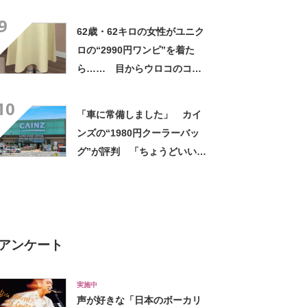
高すぎません？」「本物かと
9
思いました！」
62歳・62キロの女性がユニク
ロの“2990円ワンピ”を着た
ら…… 目からウロコのコー
デに「全色ほしいくらい」
10
「参考になりました」
「車に常備しました」 カイ
ンズの“1980円クーラーバッ
グ”が評判 「ちょうどいい大
きさ」「保冷剤を止めるベル
トが良い」
アンケート
実施中
声が好きな「日本のボーカリ