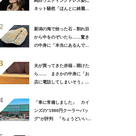
純白ウエディングドレス姿に
ネット騒然「ほんとに綺麗」
「この笑顔が切なすぎる」
2
新潟の海で拾った石→割れ目
から中をのぞいたら……驚き
の中身に「本当にあるんです
ね！」「お宝だ」
3
夫が買ってきた赤福→開けた
ら…… まさかの中身に「お
店に電話してしまいそう」
「さすがに初めて見ました
4
笑」と107万表示
「車に常備しました」 カイ
ンズの“1980円クーラーバッ
グ”が評判 「ちょうどいい大
きさ」「保冷剤を止めるベル
トが良い」