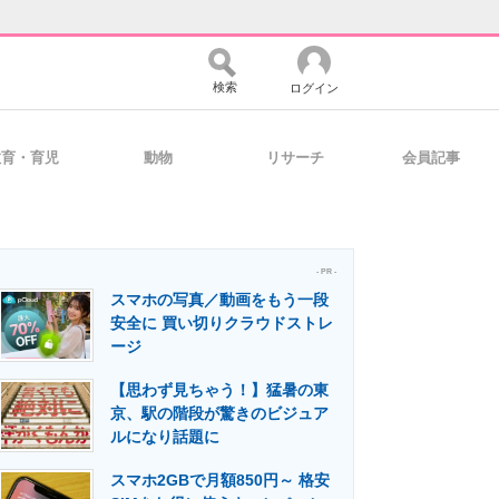
検索
ログイン
教育・育児
動物
リサーチ
会員記事
バイスの未来
好きが集まる 比べて選べる
- PR -
スマホの写真／動画をもう一段
コミュニティ
マーケ×ITの今がよく分かる
安全に 買い切りクラウドストレ
ージ
【思わず見ちゃう！】猛暑の東
・活用を支援
京、駅の階段が驚きのビジュア
ルになり話題に
スマホ2GBで月額850円～ 格安