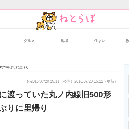
グルメ
地域
住まい
と未来を見通す
スマホと通信の最新トレンド
進化するPCとデ
約20年ぶりに里帰り
のいまが分かる
企業ITのトレンドを詳説
経営リーダーの
2016/07/20 15:11（公開）
2016/07/20 15:11（更新）
に渡っていた丸ノ内線旧500形
年ぶりに里帰り
T製品の総合サイト
IT製品の技術・比較・事例
製造業のIT導入