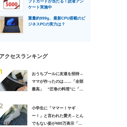
フトカードが当たる！読者アン
門メディア
建設×テクノロジーの最前線
ケート実施中
重量約999g、最新CPU搭載のビ
ジネスPCの実力は？
アクセスランキング
1
おうちプールに友達を招待→
ママが作ったのは……「全部
最高」 “圧巻の料理”に「う
っひょ～！」「勝手におっじ
2
ゃまっしまーーす！」
小学生に「ママー！ヤギ
ー！」と言われた愛犬→とん
でもない姿が480万表示「ど