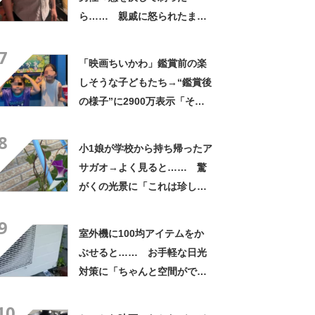
ら…… 親戚に怒られたまさ
かの理由に「えぇwwwそんな
7
ぁ」「どんまいです」
「映画ちいかわ」鑑賞前の楽
しそうな子どもたち→“鑑賞後
の様子”に2900万表示「そう
なるわなw」「分かるよ」
8
「いったい何が」
小1娘が学校から持ち帰ったア
サガオ→よく見ると…… 驚
がくの光景に「これは珍し
い！」「え、めっちゃおしゃ
9
れ」
室外機に100均アイテムをか
ぶせると…… お手軽な日光
対策に「ちゃんと空間ができ
てグー」「これで楽します」
10