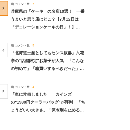
サーチ：2ページ目
コメント数：
7
3
兵庫県の「ケーキ」の名店10選！ 一番
うまいと思う店はどこ？【7月12日は
「デコレーションケーキの日」！】
（2/4） | 兵庫県 ねとらぼリサーチ：2ペ
ージ目
コメント数：
5
4
「北海道土産としてもセンス抜群」六花
亭の“店舗限定”お菓子が人気 「こんな
の初めて」「箱買いするべきだった」
（1/2） | 北海道 ねとらぼリサーチ
コメント数：
4
5
「車に常備しました」 カインズ
の“1980円クーラーバッグ”が評判 「ち
ょうどいい大きさ」「保冷剤を止めるベ
ルトが良い」（1/5） | ライフ ねとらぼ
リサーチ