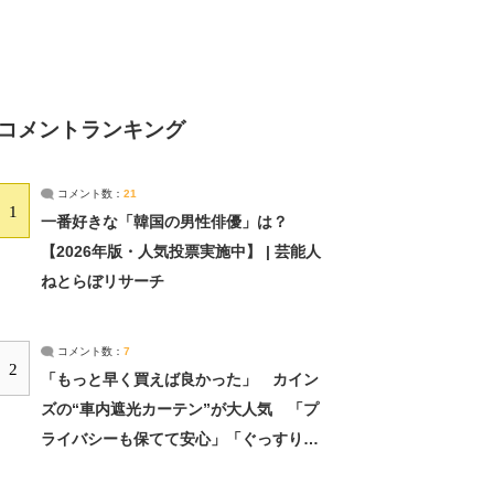
コメントランキング
コメント数：
21
1
一番好きな「韓国の男性俳優」は？
【2026年版・人気投票実施中】 | 芸能人
ねとらぼリサーチ
コメント数：
7
2
「もっと早く買えば良かった」 カイン
ズの“車内遮光カーテン”が大人気 「プ
ライバシーも保てて安心」「ぐっすり眠
れました」（2/2） | ライフ ねとらぼリ