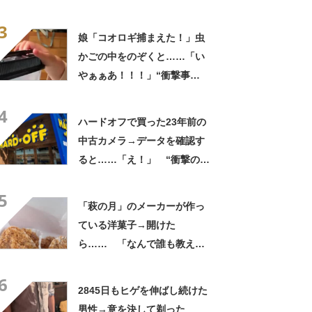
う見ても犬ですけど？って顔
3
してる」「ストレス消え去っ
娘「コオロギ捕まえた！」虫
た」
かごの中をのぞくと……「い
やぁぁあ！！！」“衝撃事
実”が160万再生「知らぬが
4
仏」
ハードオフで買った23年前の
中古カメラ→データを確認す
ると……「え！」 “衝撃の中
身”に「そんなことあるのか」
5
「ドラマのような展開」
「萩の月」のメーカーが作っ
ている洋菓子→開けた
ら…… 「なんで誰も教えて
くれなかったんだ」驚きの中
6
身に「バレたか」「えっ食べ
2845日もヒゲを伸ばし続けた
たい」
男性→意を決して剃った