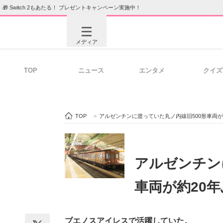
🎁 Switch 2もあたる！ プレゼントキャンペーン実施中！
メディア
TOP
ニュース
エンタメ
クイズ
注目記事を集めた総合ページ
ITの今
TOP
>
アルゼンチンに渡っていた丸ノ内線旧500形車両が
ビジネスと働き方のヒント
AI活用
アルゼンチン
車両が約20
ITエンジニア向け専門サイト
企業向けI
ブエノスアイレスで活躍していた。