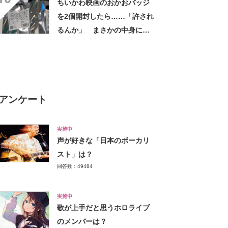
ちいかわ映画のおかおバッジ
を2個開封したら……「許され
るんか」 まさかの中身に
「そんなことある!?」「大当
たりだ……な！」
アンケート
実施中
声が好きな「日本のボーカリ
スト」は？
回答数：49484
実施中
歌が上手だと思うホロライブ
のメンバーは？