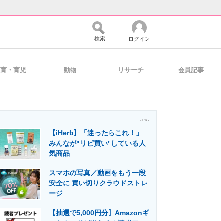
検索
ログイン
教育・育児
動物
リサーチ
会員記事
バイスの未来
好きが集まる 比べて選べる
- PR -
【iHerb】「迷ったらこれ！」
コミュニティ
マーケ×ITの今がよく分かる
みんなが"リピ買い"している人
気商品
スマホの写真／動画をもう一段
・活用を支援
安全に 買い切りクラウドストレ
ージ
【抽選で5,000円分】Amazonギ