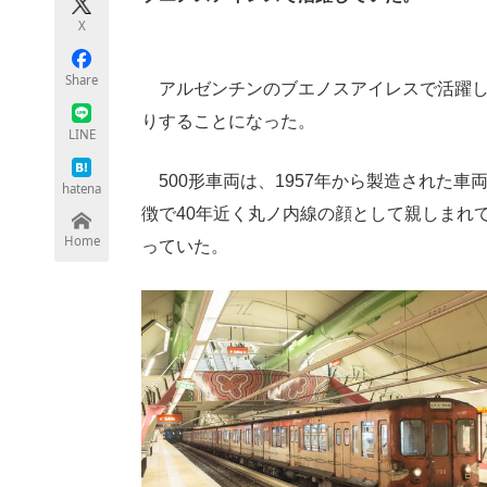
モノづくり技術者専門サイト
エレクトロ
X
Share
アルゼンチンのブエノスアイレスで活躍して
りすることになった。
ちょっと気になるネットの話題
LINE
500形車両は、1957年から製造された
hatena
徴で40年近く丸ノ内線の顔として親しまれて
Home
っていた。