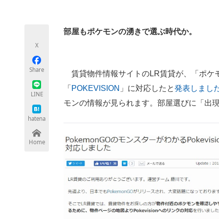
モノづくり技術者専門サイト
エレクトロ
部屋もポケモンの湧きで選ぶ時代か。
X
ちょっと気になるネットの話題
Share
賃貸物件情報サイトのLR賃貸が、「ポケ
「
POKEVISION
」に対応したと
発表しまし
LINE
モンの情報が見られます。部屋選びに「出
hatena
Home