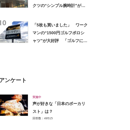
クツの“シンプル腕時計”が大
好評 「もうこれでいい」
10
「かなり満足感高い」
「5枚も買いました」 ワーク
マンの“1500円ゴルフポロシ
ャツ”が大好評 「ゴルフにも
普段使いにも最適」「汗をか
いてもすぐ乾く」「全てに大
満足しています」
アンケート
実施中
声が好きな「日本のボーカリ
スト」は？
回答数：49515