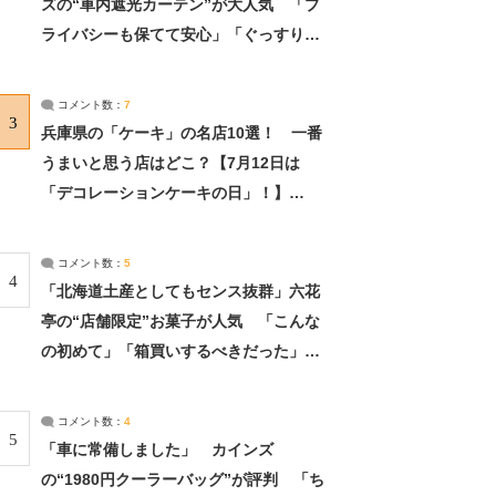
ズの“車内遮光カーテン”が大人気 「プ
ライバシーも保てて安心」「ぐっすり眠
れました」（2/2） | ライフ ねとらぼリ
サーチ：2ページ目
コメント数：
7
3
兵庫県の「ケーキ」の名店10選！ 一番
うまいと思う店はどこ？【7月12日は
「デコレーションケーキの日」！】
（2/4） | 兵庫県 ねとらぼリサーチ：2ペ
ージ目
コメント数：
5
4
「北海道土産としてもセンス抜群」六花
亭の“店舗限定”お菓子が人気 「こんな
の初めて」「箱買いするべきだった」
（1/2） | 北海道 ねとらぼリサーチ
コメント数：
4
5
「車に常備しました」 カインズ
の“1980円クーラーバッグ”が評判 「ち