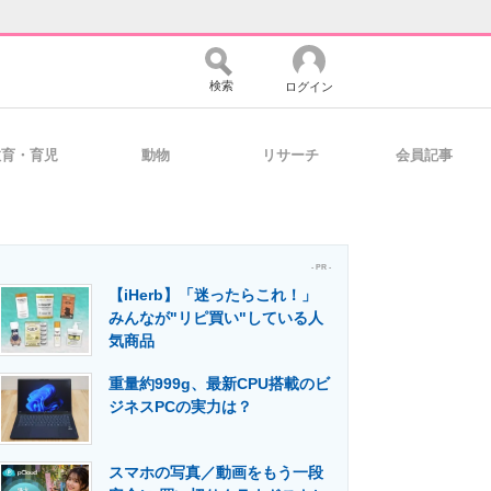
検索
ログイン
教育・育児
動物
リサーチ
会員記事
バイスの未来
好きが集まる 比べて選べる
- PR -
【iHerb】「迷ったらこれ！」
コミュニティ
マーケ×ITの今がよく分かる
みんなが"リピ買い"している人
気商品
重量約999g、最新CPU搭載のビ
・活用を支援
ジネスPCの実力は？
スマホの写真／動画をもう一段