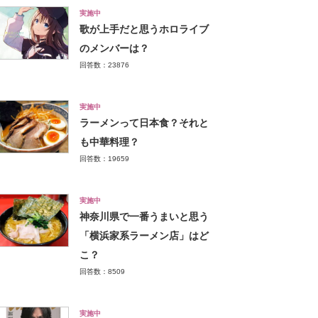
実施中
歌が上手だと思うホロライブ
のメンバーは？
回答数：23876
実施中
ラーメンって日本食？それと
も中華料理？
回答数：19659
実施中
神奈川県で一番うまいと思う
「横浜家系ラーメン店」はど
こ？
回答数：8509
実施中