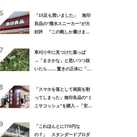
さかの展開に感動「こういう
6
人に私もなりたい」
「15足も買いました」 無印
良品の“撥水スニーカー”が大
好評 「この靴しか履けませ
ん」「本当に疲れにくい」
7
「一生買い続けます」
草刈り中に見つけた葉っぱ
→「まさかな」と思いつつ抜
いたら…… 驚きの正体に「お
宝やね」「生命力すごい」
8
「スマホを落として画面を割
ってしまった」無印良品の“ミ
ニサコッシュ”を購入→「安心
して持ち歩ける」ように
9
「付けているのを忘れるくら
「これほんとに770円な
い軽い」など好評
の？」 スタンダードプロダ