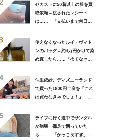
2
こんな姿に……!?」
セカストに50着以上の服を買
取依頼→渡されたレシート
は…… 「支払いまで何日か
待たされた」衝撃的な光景に
3
「この値段はヤバすぎ」
使えなくなったルイ・ヴィト
ンのバッグ→約4万円かけて染
め直したら……「捨てなきゃ
よかった」「そういう使い道
4
もあったのか」
仲里依紗、ディズニーランド
で買った1800円土産を「これ
は買わなきゃでしょ！」
「すっごい上手お買い物」と
5
自画自賛
ライブに行く道中でサンダル
が崩壊→裸足で困っていた
ら…… 「かっこ良すぎ」ま