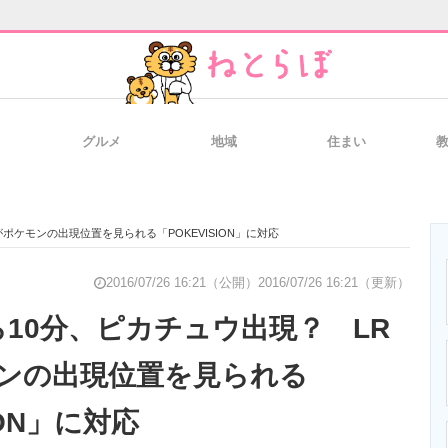
グルメ
地域
住まい
と未来を見通す
スマホと通信の最新トレンド
進化するPCとデ
ポケモンの出現位置を見られる「POKEVISION」に対応
のいまが分かる
企業ITのトレンドを詳説
経営リーダーの
2016/07/26 16:21（公開）
2016/07/26 16:21（更新）
ら10分、ピカチュウ出現？ LR
ンの出現位置を見られる
T製品の総合サイト
IT製品の技術・比較・事例
製造業のIT導入
ION」に対応