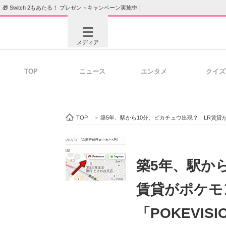
🎁 Switch 2もあたる！ プレゼントキャンペーン実施中！
メディア
TOP
ニュース
エンタメ
クイズ
注目記事を集めた総合ページ
ITの今
TOP
>
築5年、駅から10分、ピカチュウ出現？ LR賃貸が
ビジネスと働き方のヒント
AI活用
築5年、駅か
賃貸がポケモ
ITエンジニア向け専門サイト
企業向けI
「POKEVIS