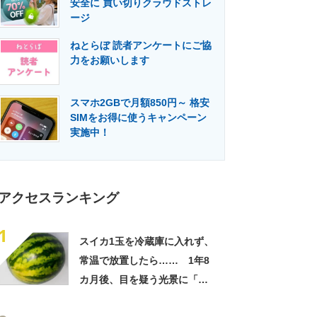
安全に 買い切りクラウドストレ
門メディア
建設×テクノロジーの最前線
ージ
ねとらぼ 読者アンケートにご協
力をお願いします
スマホ2GBで月額850円～ 格安
SIMをお得に使うキャンペーン
実施中！
アクセスランキング
1
スイカ1玉を冷蔵庫に入れず、
常温で放置したら…… 1年8
カ月後、目を疑う光景に「ヤ
バいヤバいヤバい」「えっ、