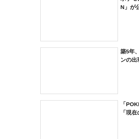
N」が
築5年
ンの出
「PO
「現在の