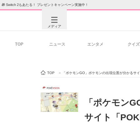
🎁 Switch 2もあたる！ プレゼントキャンペーン実施中！
メディア
TOP
ニュース
エンタメ
クイズ
注目記事を集めた総合ページ
ITの今
TOP
>
「ポケモンGO」ポケモンの出現位置が分かるサイト「
ビジネスと働き方のヒント
AI活用
「ポケモンG
サイト「POK
ITエンジニア向け専門サイト
企業向けI