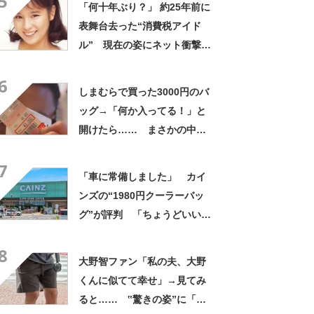
5
「何十年ぶり？」 約25年前に
表舞台去った“消費税アイド
ル” 現在の姿にネット衝撃
「いくつになってもかわい
6
い」「また会えるなんて」
しまむらで買った3000円のバ
ッグ→「何か入ってる！」と
開けたら…… まさかの中身
に「買いに走った」「コスパ
7
良すぎる」
「車に常備しました」 カイ
ンズの“1980円クーラーバッ
グ”が評判 「ちょうどいい大
きさ」「保冷剤を止めるベル
8
トが良い」
大野智ファン「私の夫、大野
くんに似てて幸せ」→見てみ
ると…… ‟驚きの姿”に「最