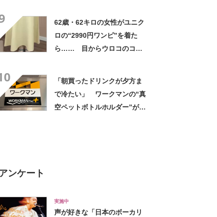
高すぎません？」「本物かと
9
思いました！」
62歳・62キロの女性がユニク
ロの“2990円ワンピ”を着た
ら…… 目からウロコのコー
デに「全色ほしいくらい」
10
「参考になりました」
「朝買ったドリンクが夕方ま
で冷たい」 ワークマンの“真
空ペットボトルホルダー”が大
好評 「車の中でも冷え冷
え」「もっと早く買えばよか
った」
アンケート
実施中
声が好きな「日本のボーカリ