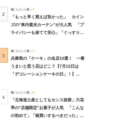
コメント数：
7
2
「もっと早く買えば良かった」 カイン
ズの“車内遮光カーテン”が大人気 「プ
ライバシーも保てて安心」「ぐっすり眠
れました」（2/2） | ライフ ねとらぼリ
サーチ：2ページ目
コメント数：
7
3
兵庫県の「ケーキ」の名店10選！ 一番
うまいと思う店はどこ？【7月12日は
「デコレーションケーキの日」！】
（2/4） | 兵庫県 ねとらぼリサーチ：2ペ
ージ目
コメント数：
5
4
「北海道土産としてもセンス抜群」六花
亭の“店舗限定”お菓子が人気 「こんな
の初めて」「箱買いするべきだった」
（1/2） | 北海道 ねとらぼリサーチ