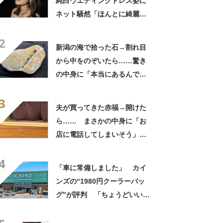
純白ウエディングドレス姿に
ネット騒然「ほんとに綺麗」
「この笑顔が切なすぎる」
2
新潟の海で拾った石→割れ目
から中をのぞいたら……驚き
の中身に「本当にあるんです
ね！」「お宝だ」
3
夫が買ってきた赤福→開けた
ら…… まさかの中身に「お
店に電話してしまいそう」
「さすがに初めて見ました
4
笑」と107万表示
「車に常備しました」 カイ
ンズの“1980円クーラーバッ
グ”が評判 「ちょうどいい大
きさ」「保冷剤を止めるベル
トが良い」