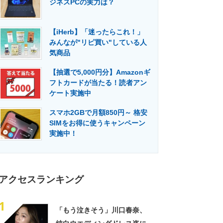
ジネスPCの実力は？
門メディア
建設×テクノロジーの最前線
【iHerb】「迷ったらこれ！」
みんなが"リピ買い"している人
気商品
【抽選で5,000円分】Amazonギ
フトカードが当たる！読者アン
ケート実施中
スマホ2GBで月額850円～ 格安
SIMをお得に使うキャンペーン
実施中！
アクセスランキング
1
「もう泣きそう」川口春奈、