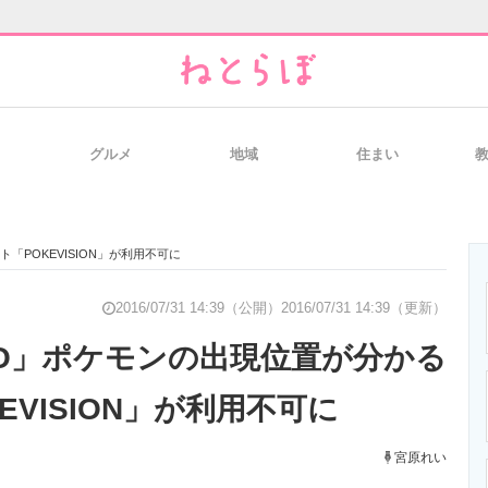
グルメ
地域
住まい
と未来を見通す
スマホと通信の最新トレンド
進化するPCとデ
POKEVISION」が利用不可に
のいまが分かる
企業ITのトレンドを詳説
経営リーダーの
2016/07/31 14:39（公開）
2016/07/31 14:39（更新）
O」ポケモンの出現位置が分かる
EVISION」が利用不可に
T製品の総合サイト
IT製品の技術・比較・事例
製造業のIT導入
宮原れい