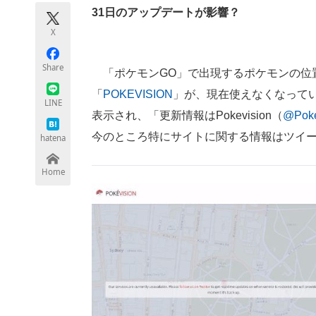
モノづくり技術者専門サイト
エレクトロ
31日のアップデートが影響？
X
Share
「ポケモンGO」で出現するポケモンの位
ちょっと気になるネットの話題
「
POKEVISION
」が、現在使えなくなって
LINE
表示され、「更新情報はPokevision（
@Poke
今のところ特にサイトに関する情報はツイ
hatena
Home