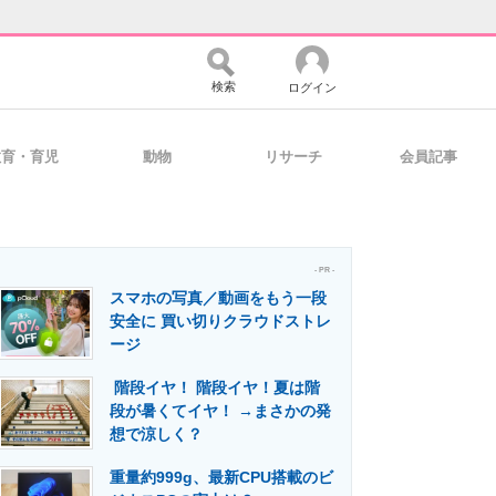
検索
ログイン
教育・育児
動物
リサーチ
会員記事
バイスの未来
好きが集まる 比べて選べる
- PR -
スマホの写真／動画をもう一段
コミュニティ
マーケ×ITの今がよく分かる
安全に 買い切りクラウドストレ
ージ
階段イヤ！ 階段イヤ！夏は階
・活用を支援
段が暑くてイヤ！ →まさかの発
想で涼しく？
重量約999g、最新CPU搭載のビ