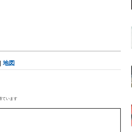
|
地図
得ています