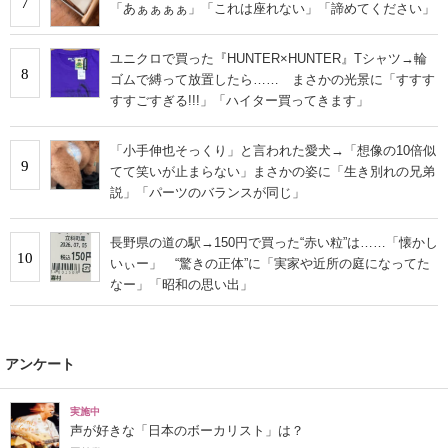
7
「あぁぁぁぁ」「これは座れない」「諦めてください」
ユニクロで買った『HUNTER×HUNTER』Tシャツ→輪
8
ゴムで縛って放置したら…… まさかの光景に「すすす
すすごすぎる!!!」「ハイター買ってきます」
「小手伸也そっくり」と言われた愛犬→「想像の10倍似
9
てて笑いが止まらない」まさかの姿に「生き別れの兄弟
説」「パーツのバランスが同じ」
長野県の道の駅→150円で買った“赤い粒”は……「懐かし
10
いぃー」 “驚きの正体”に「実家や近所の庭になってた
なー」「昭和の思い出」
アンケート
実施中
声が好きな「日本のボーカリスト」は？