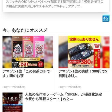
スマッチの心配も少ないウレシイ制度です!賞与実績は計4.65月分!ぜひこ
の機会に労務のお仕事でスキルアップ&キャリアアップ...
今、あなたにオススメ
アマゾン1位「このお茶ガチで
アマゾン1位の実績！380円で5
す」噂のお茶
日間お試し。
PR(ハーブ健康本舗)
PR(ハーブ健康本舗)
人気の名作ホラーゲーム「SIREN」が漫画化決定
今夏から連載スタート | ねと...