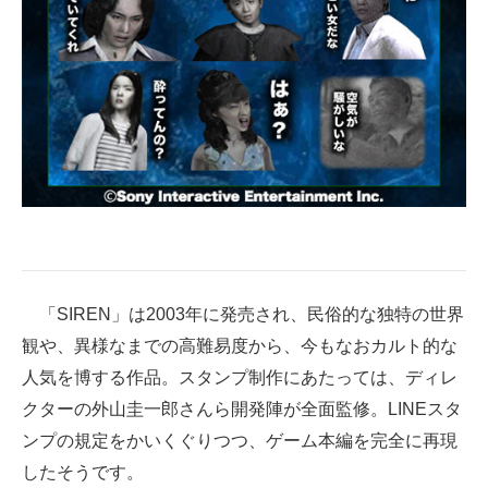
企業向けIT製品の総合サイト
IT製品の技術・比較・事例
製造業のIT導入・活用を支援
モノづくり技術者専門サイト
エレクトロニクス専門サイト
電子設計の基本と応用
エネルギーの専門メディア
「SIREN」は2003年に発売され、民俗的な独特の世界
観や、異様なまでの高難易度から、今もなおカルト的な
建設×テクノロジーの最前線
人気を博する作品。スタンプ制作にあたっては、ディレ
ちょっと気になるネットの話題
クターの外山圭一郎さんら開発陣が全面監修。LINEスタ
ンプの規定をかいくぐりつつ、ゲーム本編を完全に再現
したそうです。