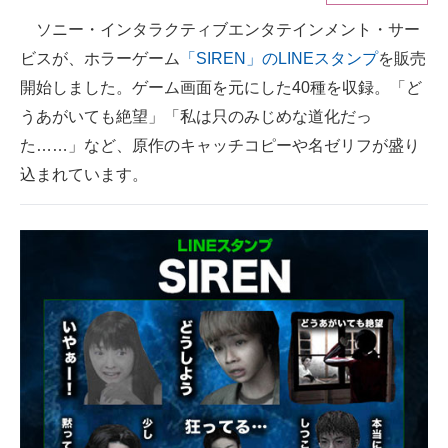
ソニー・インタラクティブエンタテインメント・サー
ITの今と未来を見通す
ビスが、ホラーゲーム
「SIREN」のLINEスタンプ
を販売
スマホと通信の最新トレンド
開始しました。ゲーム画面を元にした40種を収録。「ど
うあがいても絶望」「私は只のみじめな道化だっ
進化するPCとデバイスの未来
た……」など、原作のキャッチコピーや名ゼリフが盛り
好きが集まる 比べて選べる
込まれています。
ビジネスと働き方のヒント
AI活用のいまが分かる
企業ITのトレンドを詳説
経営リーダーのコミュニティ
マーケ×ITの今がよく分かる
ITエンジニア向け専門サイト