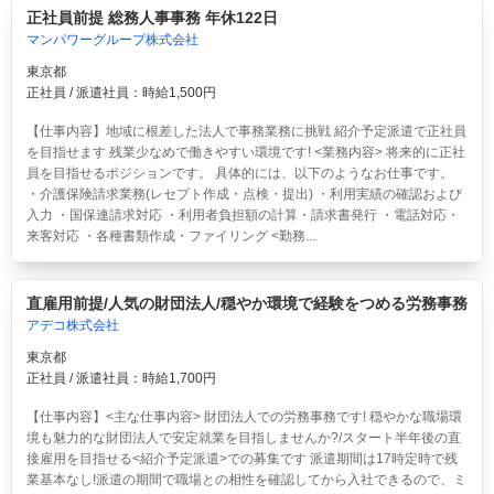
正社員前提 総務人事事務 年休122日
マンパワーグループ株式会社
東京都
正社員 / 派遣社員：時給1,500円
【仕事内容】地域に根差した法人で事務業務に挑戦 紹介予定派遣で正社員
を目指せます 残業少なめで働きやすい環境です! <業務内容> 将来的に正社
員を目指せるポジションです。 具体的には、以下のようなお仕事です。
・介護保険請求業務(レセプト作成・点検・提出) ・利用実績の確認および
入力 ・国保連請求対応 ・利用者負担額の計算・請求書発行 ・電話対応・
来客対応 ・各種書類作成・ファイリング <勤務...
直雇用前提/人気の財団法人/穏やか環境で経験をつめる労務事務
アデコ株式会社
東京都
正社員 / 派遣社員：時給1,700円
【仕事内容】<主な仕事内容> 財団法人での労務事務です! 穏やかな職場環
境も魅力的な財団法人で安定就業を目指しませんか?/スタート半年後の直
接雇用を目指せる<紹介予定派遣>での募集です 派遣期間は17時定時で残
業基本なし!派遣の期間で職場との相性を確認してから入社できるので、ミ