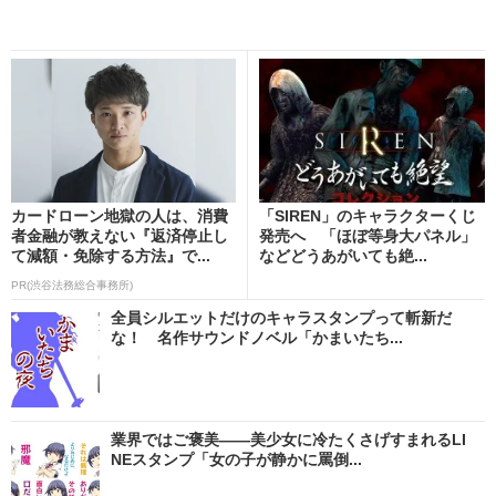
カードローン地獄の人は、消費
「SIREN」のキャラクターくじ
者金融が教えない『返済停止し
発売へ 「ほぼ等身大パネル」
て減額・免除する方法』で...
などどうあがいても絶...
PR(渋谷法務総合事務所)
全員シルエットだけのキャラスタンプって斬新だ
な！ 名作サウンドノベル「かまいたち...
業界ではご褒美――美少女に冷たくさげすまれるLI
NEスタンプ「女の子が静かに罵倒...