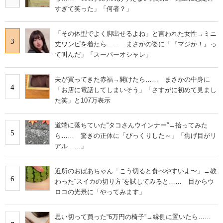
すぎて笑った」「何者？」
「その体型でよく脚出せるよね」と言われた女性→ミニ
3
丈ワンピを着たら…… まさかの姿に「『マジか！』っ
て叫んだ」「スーパーオシャレ」
夫が買ってきた赤福→開けたら…… まさかの中身に
4
「お店に電話してしまいそう」「さすがに初めて見まし
た笑」と107万表示
道端に落ちていた“タコさんウインナー”→拾ってみた
5
ら…… 驚きの正体に「びっくりした～」「焦げ目がリ
アル……」
近所のおばあちゃん「こう切ると食べやすいよ〜」→教
6
わった“スイカの切り方”を試してみると…… 目からウ
ロコの光景に「やってみます」
思い切って買った“6万円の椅子”→縁側に置いたら……