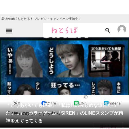
🎁 Switch 2もあたる！ プレゼントキャンペーン実施中！
ねとらぼメニュー
TOP
ニュース
エンタメ
クイズ
グルメ
地域
住まい
教育・育児
動物
リサーチ
2016/08/03 16:25（公開）
X
Share
LINE
hatena
会員記事
「どうあがいても絶望」「私は只のみじめな道化だっ
た……」 ホラーゲーム「SIREN」のLINEスタンプが精
「了解」のひとことすら怖い。
メディア
神をえぐってくる
目次を表示
注目記事を集めた総合ページ