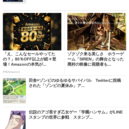
「え、こんなセールやってた
ゾクゾク来る美しさ ホラーゲ
の？」80％OFF以上が続々登
ーム「SIREN」の舞台となった
場！Amazonの本気が...
廃村の映像に視聴者も...
PR(Amazon)
田舎×ゾンビのゆるゆるサバイバル Twitterに投稿
された「ゾンビの夏休み」ア...
伝説のアゴ長すぎ乙女ゲー「学園ハンサム」がLINE
スタンプの世界に参戦 スタンプ...