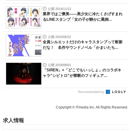
公開 2014/11/12
業界ではご褒美――美少女に冷たくさげすまれ
るLINEスタンプ「女の子が静かに罵倒...
公開 2015/05/22
全員シルエットだけのキャラスタンプって斬新
だな！ 名作サウンドノベル「かまいたち...
公開 2018/08/01
「SIREN」×「どこでもいっしょ」のコラボキ
ャラ“シビトロ”が禁断のフィギュア...
Recommended by
Copyright © ITmedia Inc. All Rights Reserved.
求人情報