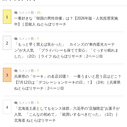
コメント数：
21
1
一番好きな「韓国の男性俳優」は？【2026年版・人気投票実施
中】 | 芸能人 ねとらぼリサーチ
コメント数：
7
2
「もっと早く買えば良かった」 カインズの“車内遮光カーテ
ン”が大人気 「プライバシーも保てて安心」「ぐっすり眠れま
した」（2/2） | ライフ ねとらぼリサーチ：2ページ目
コメント数：
7
3
兵庫県の「ケーキ」の名店10選！ 一番うまいと思う店はどこ？
【7月12日は「デコレーションケーキの日」！】（2/4） | 兵庫県
ねとらぼリサーチ：2ページ目
コメント数：
5
4
「北海道土産としてもセンス抜群」六花亭の“店舗限定”お菓子が
人気 「こんなの初めて」「箱買いするべきだった」（1/2） |
北海道 ねとらぼリサーチ