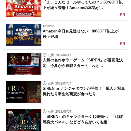
「え、こんなセールやってたの？」80％OFF以
上が続々登場！Amazonの本気が...
PR
Amazon
Amazon今日も見逃せない！80%OFF以上が
続々登場
PR
公開 2014/04/17
人気の名作ホラーゲーム「SIREN」が漫画化決
定 今夏から連載スタート | ねと...
公開 2022/07/07
SIREN in ナンジャタウンが開催！ 屍人と写真
撮れたり羽生蛇蕎麦が食べたり...
公開 2019/08/04
「SIREN」のキャラクターくじ発売へ 「ほぼ
等身大パネル」などどうあがいても絶...