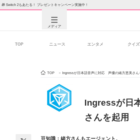
🎁 Switch 2もあたる！ プレゼントキャンペーン実施中！
メディア
TOP
ニュース
エンタメ
クイズ
注目記事を集めた総合ページ
ITの今
TOP
>
Ingressが日本語音声に対応 声優の緒方恵美さ
ビジネスと働き方のヒント
AI活用
Ingress
さんを起用
ITエンジニア向け専門サイト
企業向けI
豆知識：緒方さんもエージェント。