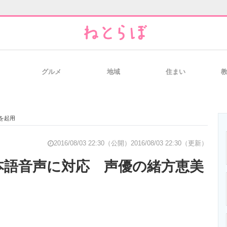
グルメ
地域
住まい
と未来を見通す
スマホと通信の最新トレンド
進化するPCとデ
んを起用
のいまが分かる
企業ITのトレンドを詳説
経営リーダーの
2016/08/03 22:30（公開）
2016/08/03 22:30（更新）
が日本語音声に対応 声優の緒方恵美
T製品の総合サイト
IT製品の技術・比較・事例
製造業のIT導入