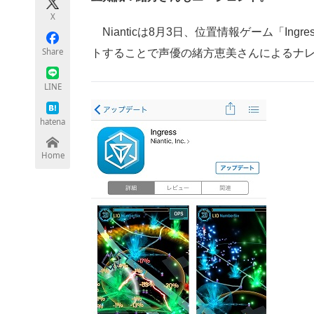
モノづくり技術者専門サイト
エレクトロ
X
Nianticは8月3日、位置情報ゲーム「Ing
Share
トすることで声優の緒方恵美さんによるナ
ちょっと気になるネットの話題
LINE
hatena
Home