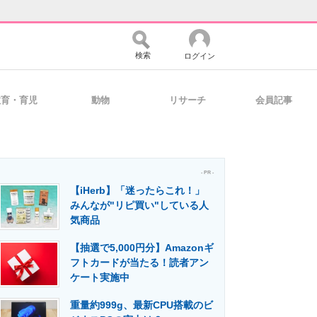
検索
ログイン
教育・育児
動物
リサーチ
会員記事
バイスの未来
好きが集まる 比べて選べる
- PR -
【iHerb】「迷ったらこれ！」
コミュニティ
マーケ×ITの今がよく分かる
みんなが"リピ買い"している人
気商品
【抽選で5,000円分】Amazonギ
・活用を支援
フトカードが当たる！読者アン
ケート実施中
重量約999g、最新CPU搭載のビ