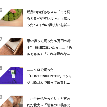
くりした～」「焦げ目がリア
6
ル……」
近所のおばあちゃん「こう切
ると食べやすいよ〜」→教わ
った“スイカの切り方”を試し
てみると…… 目からウロコ
7
の光景に「やってみます」
思い切って買った“6万円の椅
子”→縁側に置いたら……「あ
ぁぁぁぁ」「これは座れな
い」「諦めてください」
8
ユニクロで買った
『HUNTER×HUNTER』Tシャ
ツ→輪ゴムで縛って放置した
ら…… まさかの光景に「す
9
すすすすごすぎる!!!」「ハイ
「小手伸也そっくり」と言わ
ター買ってきます」
れた愛犬→「想像の10倍似て