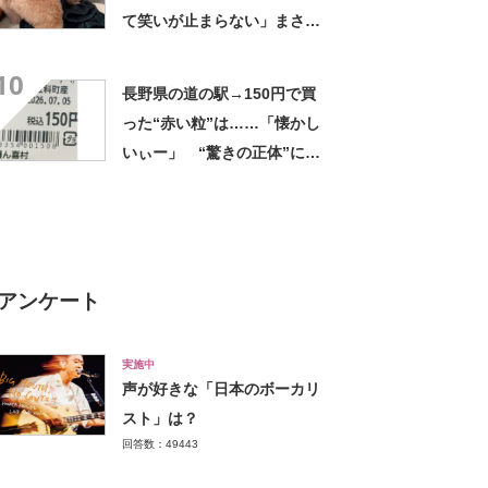
て笑いが止まらない」まさか
の姿に「生き別れの兄弟説」
10
「パーツのバランスが同じ」
長野県の道の駅→150円で買
った“赤い粒”は……「懐かし
いぃー」 “驚きの正体”に
「実家や近所の庭になってた
なー」「昭和の思い出」
アンケート
実施中
声が好きな「日本のボーカリ
スト」は？
回答数：49443