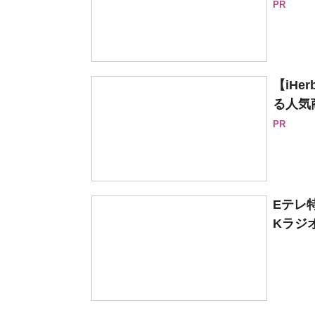
PR
【iH
る人気
PR
Eテレ
Kラジオ