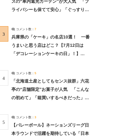
ズの“車内遮光カーテン”が大人気 「プ
ライバシーも保てて安心」「ぐっすり眠
れました」（2/2） | ライフ ねとらぼリ
サーチ：2ページ目
コメント数：
7
3
兵庫県の「ケーキ」の名店10選！ 一番
うまいと思う店はどこ？【7月12日は
「デコレーションケーキの日」！】
（2/4） | 兵庫県 ねとらぼリサーチ：2ペ
ージ目
コメント数：
5
4
「北海道土産としてもセンス抜群」六花
亭の“店舗限定”お菓子が人気 「こんな
の初めて」「箱買いするべきだった」
（1/2） | 北海道 ねとらぼリサーチ
コメント数：
3
5
【バレーボール】ネーションズリーグ日
本ラウンドで活躍を期待している「日本