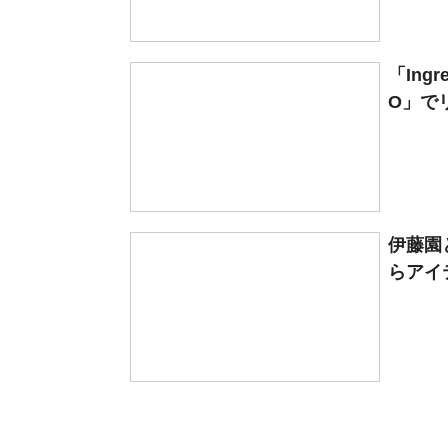
「Ing
O」でリ.
伊藤園
らアイ