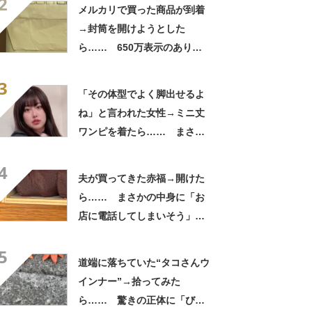
2
メルカリで買った商品が到着
→封筒を開けようとした
ら…… 650万表示のありえ
ない光景に「完全に想定外す
3
ぎて笑った」「何者？」
「その体型でよく脚出せるよ
ね」と言われた女性→ミニ丈
ワンピを着たら…… まさか
の姿に「『マジか！』って叫
4
んだ」「スーパーオシャレ」
夫が買ってきた赤福→開けた
ら…… まさかの中身に「お
店に電話してしまいそう」
「さすがに初めて見ました
5
笑」と107万表示
道端に落ちていた“タコさんウ
インナー”→拾ってみた
ら…… 驚きの正体に「びっ