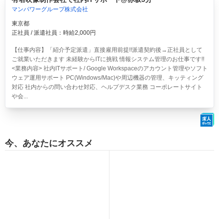
マンパワーグループ株式会社
東京都
正社員 / 派遣社員：時給2,000円
【仕事内容】「紹介予定派遣」直接雇用前提!!派遣契約後→正社員として
ご就業いただきます 未経験からITに挑戦 情報システム管理のお仕事です!!
<業務内容> 社内ITサポート/ Google Workspaceのアカウント管理やソフト
ウェア運用サポート PC(Windows/Mac)や周辺機器の管理、キッティング
対応 社内からの問い合わせ対応、ヘルプデスク業務 コーポレートサイト
や会...
今、あなたにオススメ