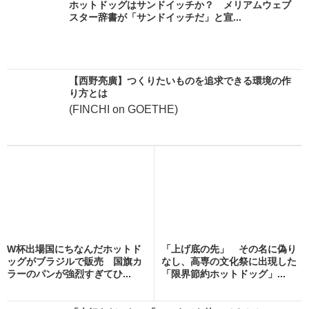
ホットドッグはサンドイッチか？ メリアムウェブ
スター辞書が「サンドイッチだ」と宣...
【西野亮廣】つくりたいものを追求できる環境の作
り方とは
(FINCHI on GOETHE)
W杯出場国にちなんだホットド
「上げ底の先」 その名に偽り
ッグがブラジルで販売 国旗カ
なし、高専の文化祭に出現した
ラーのパンが強烈すぎてひ...
「限界節約ホットドッグ」...