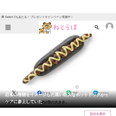
🎁 Switch 2もあたる！ プレゼントキャンペーン実施中！
ねとらぼメニュー
TOP
ニュース
エンタメ
クイズ
グルメ
地域
住まい
教育・育児
動物
リサーチ
2016/08/06 07:00（公開）
X
Share
LINE
hatena
会員記事
忍者の巻物をイメージした黒い巨大なホットドッグがイ
ケアに参上していた
普通のホットドッグの約2倍の大きさ。
メディア
目次を表示
注目記事を集めた総合ページ