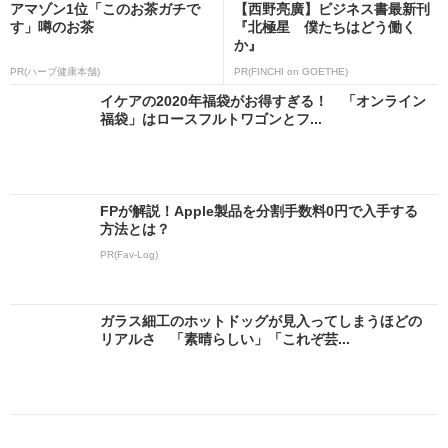
アマゾン1位「このお茶ガチで
【西野亮廣】ビジネス書最新刊
す」噂のお茶
『北極星 僕たちはどう働く
か』
PR(ハーブ健康本舗)
PR(FINCHI on GOETHE)
イケアの2020年福袋がお得すぎる！ 「オンライン
福袋」はロースフルトワゴンとフ...
FPが解説！Apple製品を分割手数料0円で入手する
方法とは？
PR(Fav-Log)
ガラス細工のホットドッグが見入ってしまうほどの
リアルさ 「素晴らしい」「これぞ芸...