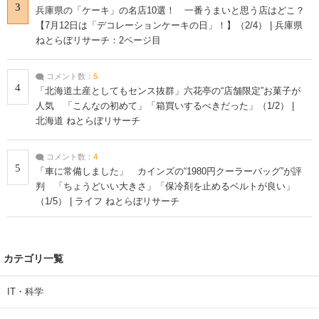
3
兵庫県の「ケーキ」の名店10選！ 一番うまいと思う店はどこ？
【7月12日は「デコレーションケーキの日」！】（2/4） | 兵庫県
ねとらぼリサーチ：2ページ目
コメント数：
5
4
「北海道土産としてもセンス抜群」六花亭の“店舗限定”お菓子が
人気 「こんなの初めて」「箱買いするべきだった」（1/2） |
北海道 ねとらぼリサーチ
コメント数：
4
5
「車に常備しました」 カインズの“1980円クーラーバッグ”が評
判 「ちょうどいい大きさ」「保冷剤を止めるベルトが良い」
（1/5） | ライフ ねとらぼリサーチ
カテゴリ一覧
IT・科学