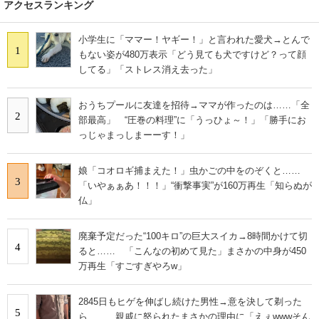
アクセスランキング
小学生に「ママー！ヤギー！」と言われた愛犬→とんで
1
もない姿が480万表示「どう見ても犬ですけど？って顔
してる」「ストレス消え去った」
おうちプールに友達を招待→ママが作ったのは……「全
2
部最高」 “圧巻の料理”に「うっひょ～！」「勝手にお
っじゃまっしまーーす！」
娘「コオロギ捕まえた！」虫かごの中をのぞくと……
3
「いやぁぁあ！！！」“衝撃事実”が160万再生「知らぬが
仏」
廃棄予定だった“100キロ”の巨大スイカ→8時間かけて切
4
ると…… 「こんなの初めて見た」まさかの中身が450
万再生「すごすぎやろw」
2845日もヒゲを伸ばし続けた男性→意を決して剃った
5
ら…… 親戚に怒られたまさかの理由に「えぇwwwそん