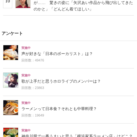
10
が…… 驚きの姿に「矢沢あい作品から飛び出してきた
のかと」「どんどん着てほしい」
アンケート
実施中
声が好きな「日本のボーカリスト」は？
回答数：49476
実施中
歌が上手だと思うホロライブのメンバーは？
回答数：23863
実施中
ラーメンって日本食？それとも中華料理？
回答数：19649
実施中
神奈川県で一番うまいと思う「横浜家系ラーメン店」はどこ？