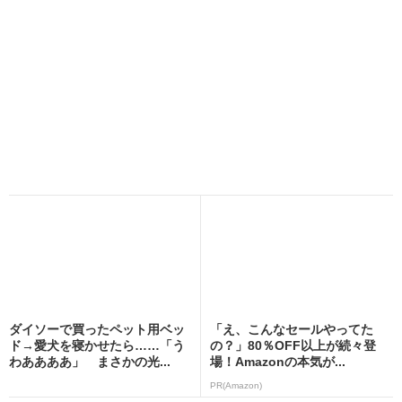
ダイソーで買ったペット用ベッ
「え、こんなセールやってた
ド→愛犬を寝かせたら……「う
の？」80％OFF以上が続々登
わああああ」 まさかの光...
場！Amazonの本気が...
PR(Amazon)