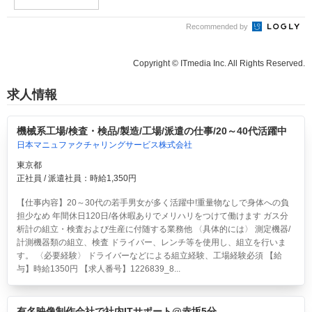
Recommended by
Copyright © ITmedia Inc. All Rights Reserved.
求人情報
機械系工場/検査・検品/製造/工場/派遣の仕事/20～40代活躍中
日本マニュファクチャリングサービス株式会社
東京都
正社員 / 派遣社員：時給1,350円
【仕事内容】20～30代の若手男女が多く活躍中!重量物なしで身体への負
担少なめ 年間休日120日/各休暇ありでメリハリをつけて働けます ガス分
析計の組立・検査および生産に付随する業務他 〈具体的には〉 測定機器/
計測機器類の組立、検査 ドライバー、レンチ等を使用し、組立を行いま
す。 〈必要経験〉 ドライバーなどによる組立経験、工場経験必須 【給
与】時給1350円 【求人番号】1226839_8...
有名映像制作会社で社内ITサポート@赤坂5分