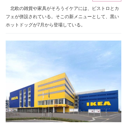
北欧の雑貨や家具がそろうイケアには、ビストロとカ
ITの今と未来を見通す
フェが併設されている。そこの新メニューとして、黒い
スマホと通信の最新トレンド
ホットドッグが7月から登場している。
進化するPCとデバイスの未来
好きが集まる 比べて選べる
ビジネスと働き方のヒント
AI活用のいまが分かる
企業ITのトレンドを詳説
経営リーダーのコミュニティ
マーケ×ITの今がよく分かる
ITエンジニア向け専門サイト