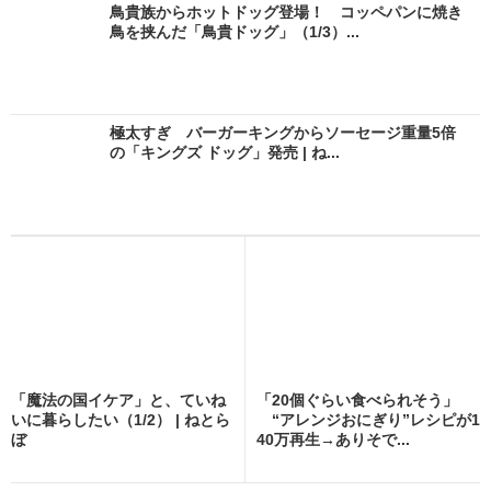
鳥貴族からホットドッグ登場！ コッペパンに焼き
鳥を挟んだ「鳥貴ドッグ」（1/3）...
極太すぎ バーガーキングからソーセージ重量5倍
の「キングズ ドッグ」発売 | ね...
「魔法の国イケア」と、ていね
「20個ぐらい食べられそう」
いに暮らしたい（1/2） | ねとら
“アレンジおにぎり”レシピが1
ぼ
40万再生→ありそで...