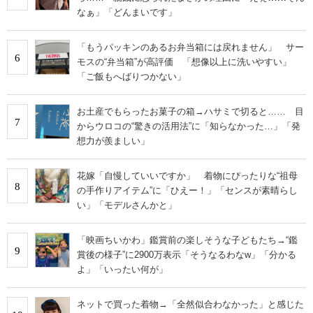
なぁ」「どんまいです」
「もうパッキンのあるお弁当箱には戻れません」 サー
6
モスの“弁当箱”が高評価 「想像以上に洗いやすい」
「ご飯もへばりつかない」
お土産でもらったお菓子の箱→ハサミで切ると…… 目
7
からウロコの“驚きの活用法”に「知らなかった…」「発
想力が羨ましい」
花嫁「自慢していいですか」 着物にぴったりな“祖母
8
の手作りアイテム”に「ひえー！」「センスが素晴らし
い」「モデルさんかと」
「映画ちいかわ」鑑賞前の楽しそうな子どもたち→“鑑
9
賞後の様子”に2900万表示「そうなるわなw」「分かる
よ」「いったい何が」
ネットで買った着物→「全然似合わなかった」と感じた