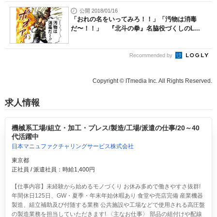
公開 2018/01/16
「おれの名をいってみろ！！」「汚物は消毒
だ〜！！」 『北斗の拳』名脇役づくしのL...
Recommended by
Copyright © ITmedia Inc. All Rights Reserved.
求人情報
機械系工場/組立・加工・プレス/製造/工場/派遣の仕事/20～40
代活躍中
日本マニュファクチャリングサービス株式会社
東京都
正社員 / 派遣社員：時給1,400円
【仕事内容】未経験から始めるモノづくり お休み多めで働きやすさ抜群!
年間休日125日、GW・夏季・年末年始休暇あり 食堂や売店完備 産業機器
製造、組立補助及び付随する業務 公共施設や工場などで使用される高圧盤
の製造業務を担当していただきます! 〈主なお仕事〉 部品の組付けや配線