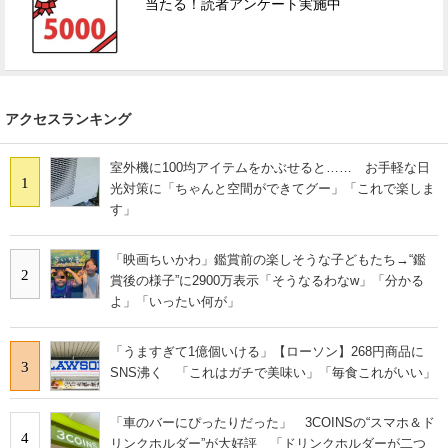
当たる！読者アンケート実施中
アクセスランキング
室外機に100均アイテムをかぶせると…… お手軽な日
1
光対策に「ちゃんと空間ができてグー」「これで楽しま
す」
「映画ちいかわ」鑑賞前の楽しそうな子どもたち→“鑑
2
賞後の様子”に2900万表示「そうなるわなw」「分かる
よ」「いったい何が」
「うますぎて1億個いける」【ローソン】268円商品に
3
SNS沸く 「これはガチで美味い」「毎食これがいい」
「車のバーにぴったりだった」 3COINSの“スマホ＆ド
4
リンクホルダー”が大好評 「ドリンクホルダーが二つ