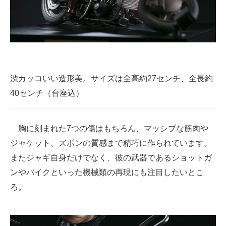
企業向けIT製品の総合サイト
IT製品の技術・比較・事例
製造業のIT導入・活用を支援
モノづくり技術者専門サイト
渋カッコいい造形美。サイズは全高約27センチ、全長約
40センチ（台座込）
エレクトロニクス専門サイト
電子設計の基本と応用
胸に刻まれた7つの傷はもちろん、マッシブな筋肉や
エネルギーの専門メディア
ジャケット、ズボンの質感まで精巧に作られています。
またジャギ自身だけでなく、彼の武器であるショットガ
建設×テクノロジーの最前線
ンやバイクといった機械類の再現にも注目したいとこ
ちょっと気になるネットの話題
ろ。