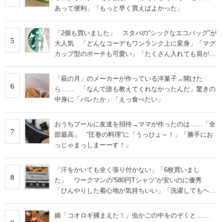
あって便利」「もっと早く買えばよかった」
「2個も買いました」 スタバの“シックなエコバッグ”が
5
大人気 「どんなコーデもワンランク上に変身」「マグ
カップ型のポーチも可愛い」「たくさん入れても肩が痛
くならない」
「萩の月」のメーカーが作っている洋菓子→開けた
6
ら…… 「なんで誰も教えてくれなかったんだ」驚きの
中身に「バレたか」「えっ食べたい」
おうちプールに友達を招待→ママが作ったのは……「全
7
部最高」 “圧巻の料理”に「うっひょ～！」「勝手にお
っじゃまっしまーーす！」
「汗をかいても全く張り付かない」「6枚買いまし
8
た」 ワークマンの“580円Tシャツ”が安いのに優秀
「ひんやりした着心地が気持ちいい」「洗濯してもヘタ
らない」
娘「コオロギ捕まえた！」虫かごの中をのぞくと……