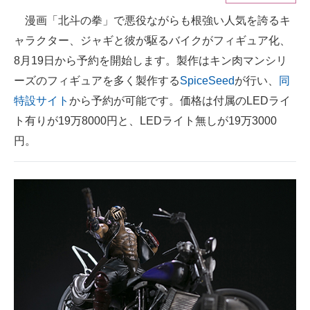
漫画「北斗の拳」で悪役ながらも根強い人気を誇るキ
ITの今と未来を見通す
ャラクター、ジャギと彼が駆るバイクがフィギュア化、
スマホと通信の最新トレンド
8月19日から予約を開始します。製作はキン肉マンシリ
ーズのフィギュアを多く製作する
SpiceSeed
が行い、
同
進化するPCとデバイスの未来
特設サイト
から予約が可能です。価格は付属のLEDライ
好きが集まる 比べて選べる
ト有りが19万8000円と、LEDライト無しが19万3000
円。
ビジネスと働き方のヒント
AI活用のいまが分かる
企業ITのトレンドを詳説
経営リーダーのコミュニティ
マーケ×ITの今がよく分かる
ITエンジニア向け専門サイト