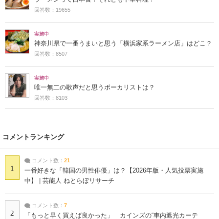
回答数：19655
実施中
神奈川県で一番うまいと思う「横浜家系ラーメン店」はどこ？
回答数：8507
実施中
唯一無二の歌声だと思うボーカリストは？
回答数：8103
コメントランキング
コメント数：
21
1
一番好きな「韓国の男性俳優」は？【2026年版・人気投票実施
中】 | 芸能人 ねとらぼリサーチ
コメント数：
7
2
「もっと早く買えば良かった」 カインズの“車内遮光カーテ