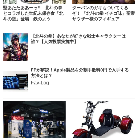
堅あたたああーっ!! 北斗の拳
ターバンのガキもついてくる
とコラボした世紀末保存食「北
ぞ！ 「北斗の拳 イチゴ味」聖帝
斗の堅」登場 鉄のよう...
サウザー様のフィギュア...
【北斗の拳】あなたが好きな戦士キャラクターは
誰？【人気投票実施中】
FPが解説！Apple製品を分割手数料0円で入手する
方法とは？
Fav-Log