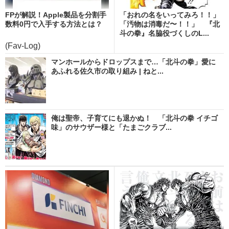
FPが解説！Apple製品を分割手
「おれの名をいってみろ！！」
数料0円で入手する方法とは？
「汚物は消毒だ〜！！」 『北
斗の拳』名脇役づくしのL...
(Fav-Log)
マンホールからドロップスまで…「北斗の拳」愛に
あふれる佐久市の取り組み | ねと...
俺は聖帝、子育てにも退かぬ！ 「北斗の拳 イチゴ
味」のサウザー様と「たまごクラブ...