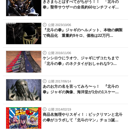
きさまらとはすべてがちがう！！ 「北斗の
拳」聖帝サウザーの全長約60センチフィギ...
公開 2023/10/06
『北斗の拳』ジャギのヘルメット、本物の鋼製
で商品化 重量約9キロ、価格は22万円...
公開 2016/11/06
ケンシロウにラオウ、ジャギにザコたちまで
「北斗の拳」のネクタイがおしゃれな5つ...
公開 2017/06/14
あのお方の名を言ってみろ〜っ！ 『北斗の
拳』ジャギの胸像、海洋堂が1分の1スケー...
公開 2014/02/19
商品名無理やりスギィ！：ビックリマンと北斗
の拳がコラボして「北斗のマン」チョコ誕...