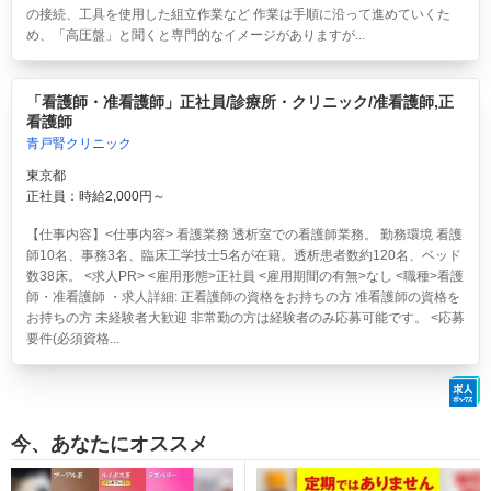
の接続、工具を使用した組立作業など 作業は手順に沿って進めていくた
め、「高圧盤」と聞くと専門的なイメージがありますが...
「看護師・准看護師」正社員/診療所・クリニック/准看護師,正
看護師
青戸腎クリニック
東京都
正社員：時給2,000円～
【仕事内容】<仕事内容> 看護業務 透析室での看護師業務。 勤務環境 看護
師10名、事務3名、臨床工学技士5名が在籍。透析患者数約120名、ベッド
数38床。 <求人PR> <雇用形態>正社員 <雇用期間の有無>なし <職種>看護
師・准看護師 ・求人詳細: 正看護師の資格をお持ちの方 准看護師の資格を
お持ちの方 未経験者大歓迎 非常勤の方は経験者のみ応募可能です。 <応募
要件(必須資格...
今、あなたにオススメ