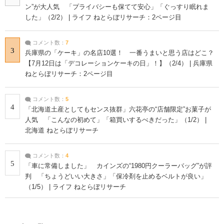
ン”が大人気 「プライバシーも保てて安心」「ぐっすり眠れま
した」（2/2） | ライフ ねとらぼリサーチ：2ページ目
コメント数：
7
3
兵庫県の「ケーキ」の名店10選！ 一番うまいと思う店はどこ？
【7月12日は「デコレーションケーキの日」！】（2/4） | 兵庫県
ねとらぼリサーチ：2ページ目
コメント数：
5
4
「北海道土産としてもセンス抜群」六花亭の“店舗限定”お菓子が
人気 「こんなの初めて」「箱買いするべきだった」（1/2） |
北海道 ねとらぼリサーチ
コメント数：
4
5
「車に常備しました」 カインズの“1980円クーラーバッグ”が評
判 「ちょうどいい大きさ」「保冷剤を止めるベルトが良い」
（1/5） | ライフ ねとらぼリサーチ