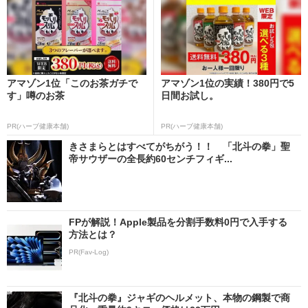
アマゾン1位「このお茶ガチで
アマゾン1位の実績！380円で5
す」噂のお茶
日間お試し。
PR(ハーブ健康本舗)
PR(ハーブ健康本舗)
きさまらとはすべてがちがう！！ 「北斗の拳」聖
帝サウザーの全長約60センチフィギ...
FPが解説！Apple製品を分割手数料0円で入手する
方法とは？
PR(Fav-Log)
『北斗の拳』ジャギのヘルメット、本物の鋼製で商