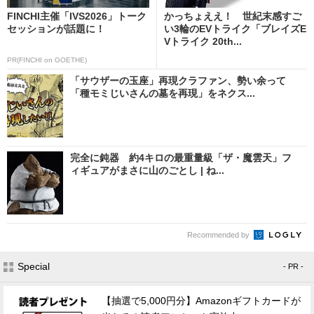
FINCHI主催「IVS2026」トーク
かっちょええ！ 世紀末感すご
セッションが話題に！
い3輪のEVトライク「ブレイズE
Vトライク 20th...
PR(FINCHI on GOETHE)
「サウザーの玉座」再現クラファン、勢い余って
「種モミじいさんの墓を再現」をネクス...
完全に鈍器 約4キロの最重量級「ザ・魔雲天」フ
ィギュアがまさに山のごとし | ね...
Recommended by
Special
- PR -
【抽選で5,000円分】Amazonギフトカードが