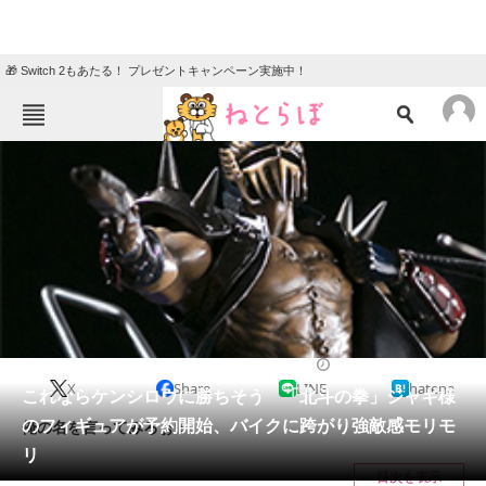
🎁 Switch 2もあたる！ プレゼントキャンペーン実施中！
ねとらぼメニュー
TOP
ニュース
エンタメ
クイズ
グルメ
地域
住まい
教育・育児
動物
リサーチ
2016/08/17 10:30（公開）
X
Share
LINE
hatena
会員記事
これならケンシロウに勝ちそう 「北斗の拳」ジャギ様
のフィギュアが予約開始、バイクに跨がり強敵感モリモ
俺の名を言ってみろぉ!!
メディア
リ
目次を表示
注目記事を集めた総合ページ