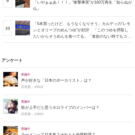
9
「いやぁぁあ！！！」“衝撃事実”が160万再生「知らぬが
仏」
「5本買ったけど、もうなくなりそう」カルディの“レモ
10
ンとオリーブのめんつゆ”が好評 「このつゆを摂取し
たいからそうめんを食べてる」「食欲のない時でもコレ
で食べられる」
アンケート
実施中
声が好きな「日本のボーカリスト」は？
回答数：49502
実施中
歌が上手だと思うホロライブのメンバーは？
回答数：23869
実施中
ラーメンって日本食？それとも中華料理？