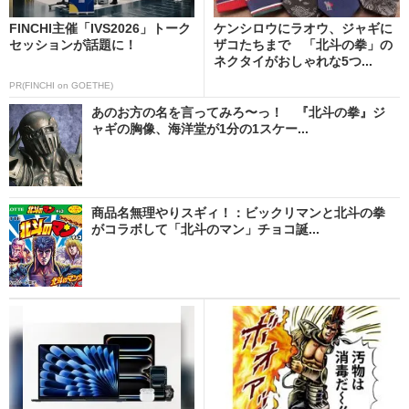
FINCHI主催「IVS2026」トーク
ケンシロウにラオウ、ジャギに
セッションが話題に！
ザコたちまで 「北斗の拳」の
ネクタイがおしゃれな5つ...
PR(FINCHI on GOETHE)
あのお方の名を言ってみろ〜っ！ 『北斗の拳』ジ
ャギの胸像、海洋堂が1分の1スケー...
商品名無理やりスギィ！：ビックリマンと北斗の拳
がコラボして「北斗のマン」チョコ誕...