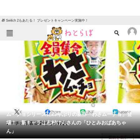
🎁 Switch 2もあたる！ プレゼントキャンペーン実施中！
ねとらぼメニュー
TOP
ニュース
エンタメ
クイズ
グルメ
地域
住まい
教育・育児
動物
リサーチ
2016/09/15 20:50（公開）
X
Share
LINE
hatena
会員記事
ムーチョシリーズに23年ぶりの新作「わさムーチョ」登
場！ 新キャラは志村けんさんの「ひとみおばあちゃ
ムーチョ界第3の刺客あらわる。
メディア
ん」
目次を表示
注目記事を集めた総合ページ