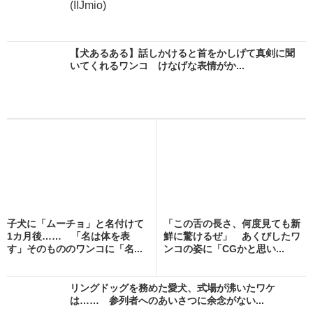
(IIJmio)
【犬あるある】話しかけると首をかしげて真剣に聞
いてくれるワンコ けなげな表情がか...
子犬に「ムーチョ」と名付けて
「この舌の長さ、何度見ても新
1カ月後…… 「名は体を表
鮮に驚けるぜ」 あくびしたワ
す」そのもののワンコに「名...
ンコの姿に「CGかと思い...
リングドッグを務めた愛犬、式場が沸いたワケ
は…… 参列者へのあいさつに余念がない...