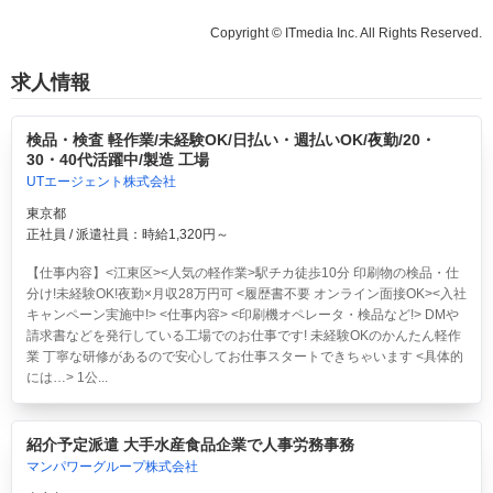
Copyright © ITmedia Inc. All Rights Reserved.
求人情報
検品・検査 軽作業/未経験OK/日払い・週払いOK/夜勤/20・
30・40代活躍中/製造 工場
UTエージェント株式会社
東京都
正社員 / 派遣社員：時給1,320円～
【仕事内容】<江東区><人気の軽作業>駅チカ徒歩10分 印刷物の検品・仕
分け!未経験OK!夜勤×月収28万円可 <履歴書不要 オンライン面接OK><入社
キャンペーン実施中!> <仕事内容> <印刷機オペレータ・検品など!> DMや
請求書などを発行している工場でのお仕事です! 未経験OKのかんたん軽作
業 丁寧な研修があるので安心してお仕事スタートできちゃいます <具体的
には…> 1公...
紹介予定派遣 大手水産食品企業で人事労務事務
マンパワーグループ株式会社