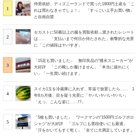
仲里依紗、ディズニーランドで買った1800円土産を「こ
1
れは買わなきゃでしょ！」 「すっごい上手お買い物」
と自画自賛
セカストに50着以上の服を買取依頼→渡されたレシート
2
は…… 「支払いまで何日か待たされた」衝撃的な光景
に「この値段はヤバすぎ」
「15足も買いました」 無印良品の“撥水スニーカー”が
3
大好評 「この靴しか履けません」「本当に疲れにく
い」「一生買い続けます」
スイカ1玉を冷蔵庫に入れず、常温で放置したら…… 1
4
年8カ月後、目を疑う光景に「ヤバいヤバいヤバい」
「えっ、こんな姿に……!?」
「5枚も買いました」 ワークマンの“1500円ゴルフポロ
5
シャツ”が大好評 「ゴルフにも普段使いにも最適」
「汗をかいてもすぐ乾く」「全てに大満足しています」