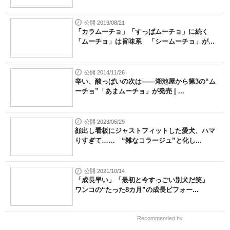
公開 2019/08/21
「カラムーチョ」「すっぱムーチョ」に続く
「ムーチョ」は旨味系 「シームーチョ」が...
公開 2014/11/26
辛い、酸っぱいの次は――湖池屋から第3の“ム
ーチョ”「あまムーチョ」が発売 | ...
公開 2023/06/29
顔出し看板にジャストフィットした愛犬、ハマ
りすぎて…… “雑なコラージュ”と化し...
公開 2021/10/14
「成長早い」「最初と今すっごい別犬だ笑」
ワンコの“たった8カ月”の成長ビフォー...
Recommended by