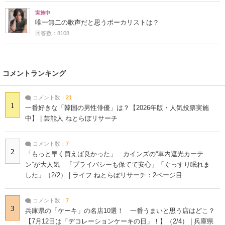
実施中
唯一無二の歌声だと思うボーカリストは？
回答数：8108
コメントランキング
コメント数：
21
1
一番好きな「韓国の男性俳優」は？【2026年版・人気投票実施
中】 | 芸能人 ねとらぼリサーチ
コメント数：
7
2
「もっと早く買えば良かった」 カインズの“車内遮光カーテ
ン”が大人気 「プライバシーも保てて安心」「ぐっすり眠れま
した」（2/2） | ライフ ねとらぼリサーチ：2ページ目
コメント数：
7
3
兵庫県の「ケーキ」の名店10選！ 一番うまいと思う店はどこ？
【7月12日は「デコレーションケーキの日」！】（2/4） | 兵庫県