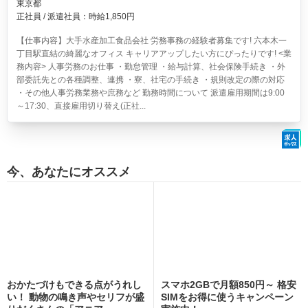
東京都
正社員 / 派遣社員：時給1,850円
【仕事内容】大手水産加工食品会社 労務事務の経験者募集です! 六本木一
丁目駅直結の綺麗なオフィス キャリアアップしたい方にぴったりです! <業
務内容> 人事労務のお仕事 ・勤怠管理 ・給与計算、社会保険手続き ・外
部委託先との各種調整、連携 ・寮、社宅の手続き ・規則改定の際の対応
・その他人事労務業務や庶務など 勤務時間について 派遣雇用期間は9:00
～17:30、直接雇用切り替え(正社...
今、あなたにオススメ
おかたづけもできる点がうれし
スマホ2GBで月額850円～ 格安
い！ 動物の鳴き声やセリフが盛
SIMをお得に使うキャンペーン