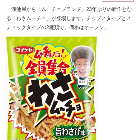
湖池屋から「ムーチョブランド」23年ぶりの新作とな
ITの今と未来を見通す
る「わさムーチョ」が登場します。チップスタイプとス
スマホと通信の最新トレンド
ティックタイプの2種類で、価格はオープン。
進化するPCとデバイスの未来
好きが集まる 比べて選べる
ビジネスと働き方のヒント
AI活用のいまが分かる
企業ITのトレンドを詳説
経営リーダーのコミュニティ
マーケ×ITの今がよく分かる
ITエンジニア向け専門サイト