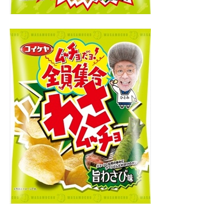
企業向けIT製品の総合サイト
IT製品の技術・比較・事例
製造業のIT導入・活用を支援
モノづくり技術者専門サイト
エレクトロニクス専門サイト
電子設計の基本と応用
エネルギーの専門メディア
建設×テクノロジーの最前線
ちょっと気になるネットの話題