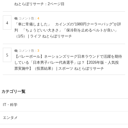
ねとらぼリサーチ：2ページ目
コメント数：
4
4
「車に常備しました」 カインズの“1980円クーラーバッグ”が評
判 「ちょうどいい大きさ」「保冷剤を止めるベルトが良い」
（1/5） | ライフ ねとらぼリサーチ
コメント数：
3
5
【バレーボール】ネーションズリーグ日本ラウンドで活躍を期待
している「日本男子バレー代表選手」は？【2026年版・人気投
票実施中】（投票結果） | スポーツ ねとらぼリサーチ
カテゴリ一覧
IT・科学
エンタメ