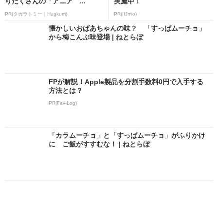
りだくさんの「アニア ...
実施中！
PR(タカラトミー｜Hugkum)
PR(IIJmio)
懐かしいおばあちゃんの味？ 「すっぱムーチョ」
から梅こんぶ味登場 | ねとらぼ
FPが解説！Apple製品を分割手数料0円で入手する
方法とは？
PR(Fav-Log)
「カラムーチョ」と「すっぱムーチョ」がふりかけ
に ご飯がすすむな！ | ねとらぼ