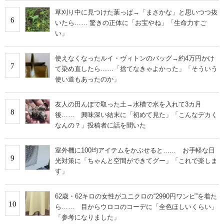
草刈り中に見つけた葉っぱ→「まさかな」と思いつつ抜
6
いたら…… 驚きの正体に「お宝やね」「生命力すご
い」
使えなくなったルイ・ヴィトンのバッグ→約4万円かけ
7
て染め直したら……「捨てなきゃよかった」「そういう
使い道もあったのか」
友人の田んぼで取った土→水槽で水を入れて3カ月
8
後…… 興味深い結末に「初めて見た」「こんなデカく
なんの？」投稿者に話を聞いた
室外機に100均アイテムをかぶせると…… お手軽な日
9
光対策に「ちゃんと空間ができてグー」「これで楽しま
す」
62歳・62キロの女性がユニクロの“2990円ワンピ”を着た
10
ら…… 目からウロコのコーデに「全色ほしいくらい」
「参考になりました」