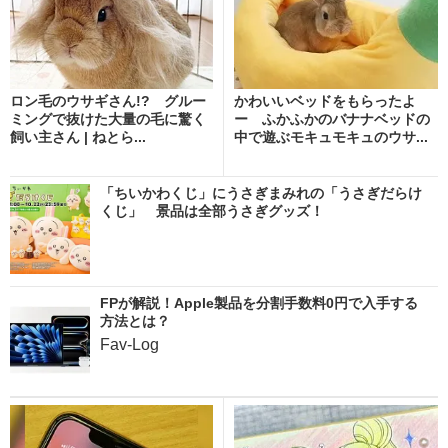
ロン毛のウサギさん!? グルー
かわいいベッドをもらったよ
ミングで抜けた大量の毛に驚く
ー ふかふかのバナナベッドの
飼い主さん | ねとら...
中で遊ぶモキュモキュのウサ...
「ちいかわくじ」にうさぎまみれの「うさぎだらけ
くじ」 景品は全部うさぎグッズ！
FPが解説！Apple製品を分割手数料0円で入手する
方法とは？
Fav-Log