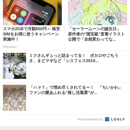
スマホ2GBで月額850円～ 格安
「セーラームーンの誕生日」
SIMをお得に使うキャンペーン
原作者の“国宝級”直筆イラスト
実施中！
公開で「全然変わってな...
PR(IIJmio)
ミクさんギュっと詰まってる！ ボカロやごちう
さ、まどマギなど「シスフェス2019...
「ハァ？」で埋め尽くされてるー！ 「ちいかわ」
ファンの愛あふれる“推し活風景”が...
Recommended by