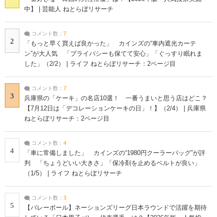
中】 | 芸能人 ねとらぼリサーチ
コメント数：
7
2
「もっと早く買えば良かった」 カインズの“車内遮光カーテ
ン”が大人気 「プライバシーも保てて安心」「ぐっすり眠れま
した」（2/2） | ライフ ねとらぼリサーチ：2ページ目
コメント数：
7
3
兵庫県の「ケーキ」の名店10選！ 一番うまいと思う店はどこ？
【7月12日は「デコレーションケーキの日」！】（2/4） | 兵庫県
ねとらぼリサーチ：2ページ目
コメント数：
4
4
「車に常備しました」 カインズの“1980円クーラーバッグ”が評
判 「ちょうどいい大きさ」「保冷剤を止めるベルトが良い」
（1/5） | ライフ ねとらぼリサーチ
コメント数：
3
5
【バレーボール】ネーションズリーグ日本ラウンドで活躍を期待