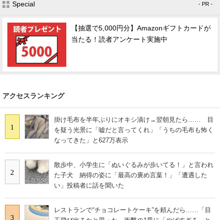
Special
- PR -
【抽選で5,000円分】Amazonギフトカードが
当たる！読者アンケート実施中
アクセスランキング
掛け毛布を半年ぶりにオキシ漬け→翌朝見たら…… 目
1
を疑う光景に「嘘だと言ってくれ」「うちの毛布も怖く
なってきた」と627万表示
散歩中、小学生に「ぬいぐるみが歩いてる！」と言われ
2
た子犬 納得の姿に「最高の褒め言葉！」「遭遇した
い」投稿者に話を聞いた
レストランで“チョコレートケーキ”を頼んだら……「目
3