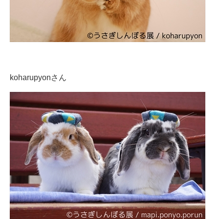
koharupyonさん