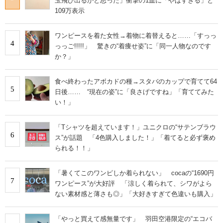
玉飛び出るかと思った」衝撃の1皿に「やばすぎる」と
109万表示
ワンピースを着た女性→着物に着替えると……「すっっ
4
っっご!!!!!」 驚きの“着痩せ姿”に「同一人物なのです
か？」
食べ終わったアボカドの種→スタバのカップで育てて64
5
日後…… “現在の姿”に「良さげですね」「育ててみた
い！」
「Tシャツを超えています！」ユニクロの“サテンブラウ
6
ス”が話題 「4色購入しました！」「着てると必ず褒め
られる！！」
「暑くてこのワンピしか着られない」 cocaの“1690円
7
ワンピース”が大好評 「涼しく着られて、シワがよら
ない素材感と薄さも◎」「大好きすぎて色違いも購入」
「やっと買えて感無量です」 羽田空港限定の“エコバ