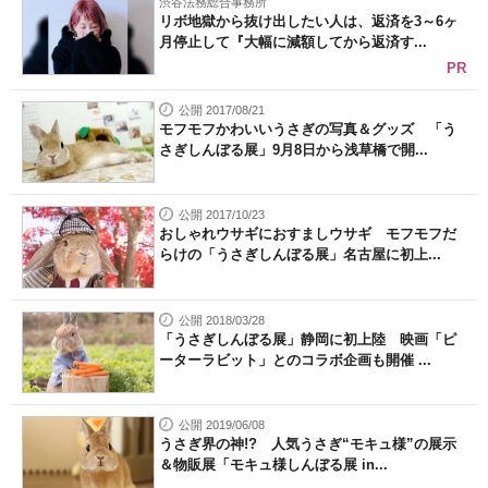
渋谷法務総合事務所
リボ地獄から抜け出したい人は、返済を3～6ヶ
月停止して『大幅に減額してから返済す...
PR
公開 2017/08/21
モフモフかわいいうさぎの写真＆グッズ 「う
さぎしんぼる展」9月8日から浅草橋で開...
公開 2017/10/23
おしゃれウサギにおすましウサギ モフモフだ
らけの「うさぎしんぼる展」名古屋に初上...
公開 2018/03/28
「うさぎしんぼる展」静岡に初上陸 映画「ピ
ーターラビット」とのコラボ企画も開催 ...
公開 2019/06/08
うさぎ界の神!? 人気うさぎ“モキュ様”の展示
＆物販展「モキュ様しんぼる展 in...