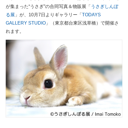
が集まった“うさぎ”の合同写真＆物販展「
うさぎしんぼ
ITの今と未来を見通す
る展
」が、10月7日よりギャラリー「
TODAYS
GALLERY STUDIO
」（東京都台東区浅草橋）で開催さ
スマホと通信の最新トレンド
れます。
進化するPCとデバイスの未来
好きが集まる 比べて選べる
ビジネスと働き方のヒント
AI活用のいまが分かる
企業ITのトレンドを詳説
経営リーダーのコミュニティ
マーケ×ITの今がよく分かる
ITエンジニア向け専門サイト