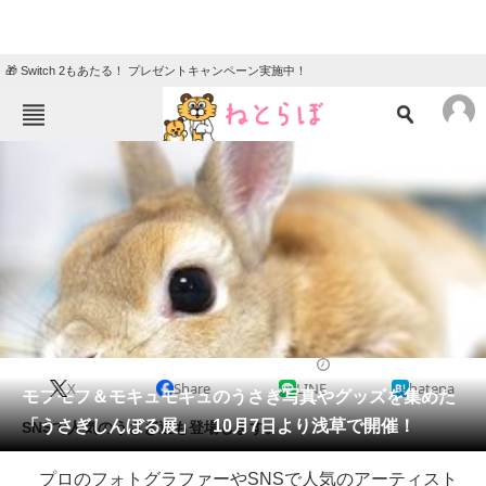
🎁 Switch 2もあたる！ プレゼントキャンペーン実施中！
ねとらぼメニュー
TOP
ニュース
エンタメ
クイズ
グルメ
地域
住まい
教育・育児
動物
リサーチ
2016/09/28 08:00（公開）
X
Share
LINE
hatena
会員記事
モフモフ＆モキュモキュのうさぎ写真やグッズを集めた
「うさぎしんぼる展」 10月7日より浅草で開催！
SNSで人気のうさぎ達も登場します。
メディア
プロのフォトグラファーやSNSで人気のアーティスト
注目記事を集めた総合ページ