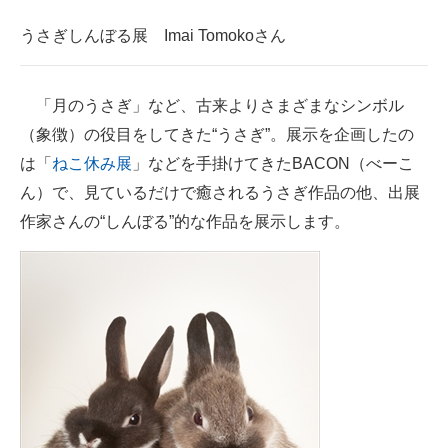
企業向けIT製品の総合サイト
うさぎしんぼる展 Imai Tomokoさん
IT製品の技術・比較・事例
「月のうさぎ」など、古来よりさまざまなシンボル
製造業のIT導入・活用を支援
（象徴）の役目をしてきた“うさぎ”。展示を企画したの
モノづくり技術者専門サイト
は「
ねこ休み展
」などを手掛けてきたBACON（べーこ
ん）で、見ているだけで癒されるうさぎ作品の他、出展
エレクトロニクス専門サイト
作家さんの“しんぼる”的な作品を展示します。
電子設計の基本と応用
エネルギーの専門メディア
建設×テクノロジーの最前線
ちょっと気になるネットの話題