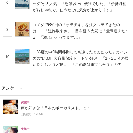
8
ッグ”が大人気 「想像以上に便利でした」「伊勢丹柄
がおしゃれで、使うたびに気分が上がります」
コメダで680円の「ポテチキ」を注文→出てきたの
9
は……「逆詐欺すぎ」 目を疑う光景に「量間違えた？
w」「溢れかえってますね」
「36度の中5時間移動しても凍ったままだった」カイン
10
ズの“1480円大容量保冷トート”が好評 「1〜2日分の買
い物にちょうど良い」「この夏は重宝しそう」の声
アンケート
実施中
声が好きな「日本のボーカリスト」は？
回答数：49556
実施中