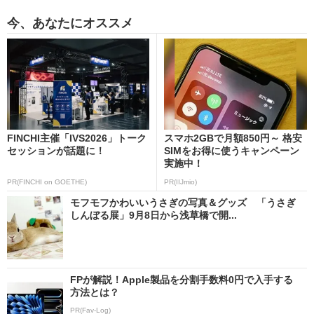
今、あなたにオススメ
FINCHI主催「IVS2026」トーク
スマホ2GBで月額850円～ 格安
セッションが話題に！
SIMをお得に使うキャンペーン
実施中！
PR(FINCHI on GOETHE)
PR(IIJmio)
モフモフかわいいうさぎの写真＆グッズ 「うさぎ
しんぼる展」9月8日から浅草橋で開...
FPが解説！Apple製品を分割手数料0円で入手する
方法とは？
PR(Fav-Log)