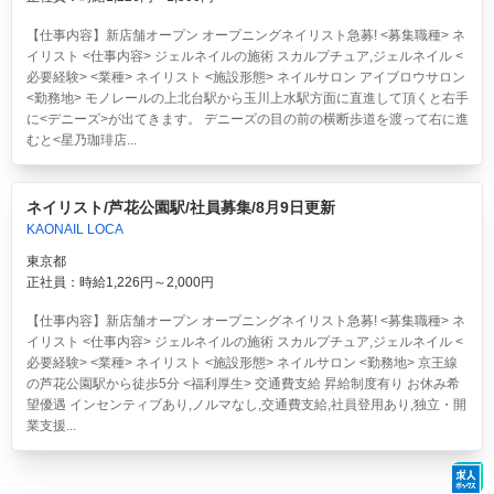
【仕事内容】新店舗オープン オープニングネイリスト急募! <募集職種> ネ
イリスト <仕事内容> ジェルネイルの施術 スカルプチュア,ジェルネイル <
必要経験> <業種> ネイリスト <施設形態> ネイルサロン アイブロウサロン
<勤務地> モノレールの上北台駅から玉川上水駅方面に直進して頂くと右手
に<デニーズ>が出てきます。 デニーズの目の前の横断歩道を渡って右に進
むと<星乃珈琲店...
ネイリスト/芦花公園駅/社員募集/8月9日更新
KAONAIL LOCA
東京都
正社員：時給1,226円～2,000円
【仕事内容】新店舗オープン オープニングネイリスト急募! <募集職種> ネ
イリスト <仕事内容> ジェルネイルの施術 スカルプチュア,ジェルネイル <
必要経験> <業種> ネイリスト <施設形態> ネイルサロン <勤務地> 京王線
の芦花公園駅から徒歩5分 <福利厚生> 交通費支給 昇給制度有り お休み希
望優遇 インセンティブあり,ノルマなし,交通費支給,社員登用あり,独立・開
業支援...