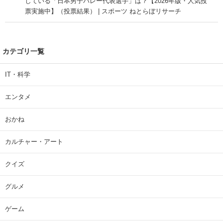
している「日本男子バレー代表選手」は？【2026年版・人気投
票実施中】（投票結果） | スポーツ ねとらぼリサーチ
カテゴリ一覧
IT・科学
エンタメ
おかね
カルチャー・アート
クイズ
グルメ
ゲーム