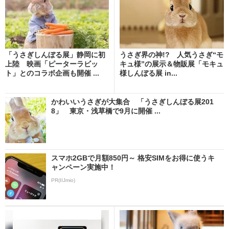
「うさぎしんぼる展」静岡に初
うさぎ界の神!? 人気うさぎ“モ
上陸 映画「ピーターラビッ
キュ様”の展示＆物販展「モキュ
ト」とのコラボ企画も開催 ...
様しんぼる展 in...
かわいいうさぎが大集合 「うさぎしんぼる展201
8」 東京・浅草橋で9月に開催 ...
スマホ2GBで月額850円～ 格安SIMをお得に使うキ
ャンペーン実施中！
PR(IIJmio)