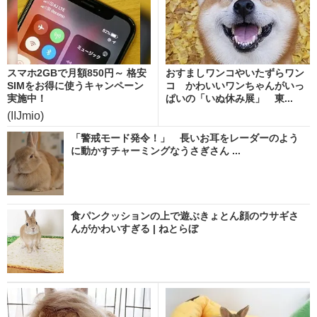
スマホ2GBで月額850円～ 格安
おすましワンコやいたずらワン
SIMをお得に使うキャンペーン
コ かわいいワンちゃんがいっ
実施中！
ぱいの「いぬ休み展」 東...
(IIJmio)
「警戒モード発令！」 長いお耳をレーダーのよう
に動かすチャーミングなうさぎさん ...
食パンクッションの上で遊ぶきょとん顔のウサギさ
んがかわいすぎる | ねとらぼ