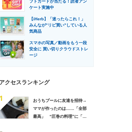
フトカードが当たる！読者アン
門メディア
建設×テクノロジーの最前線
ケート実施中
【iHerb】「迷ったらこれ！」
みんなが"リピ買い"している人
気商品
スマホの写真／動画をもう一段
安全に 買い切りクラウドストレ
ージ
アクセスランキング
1
おうちプールに友達を招待→
ママが作ったのは……「全部
最高」 “圧巻の料理”に「う
っひょ～！」「勝手におっじ