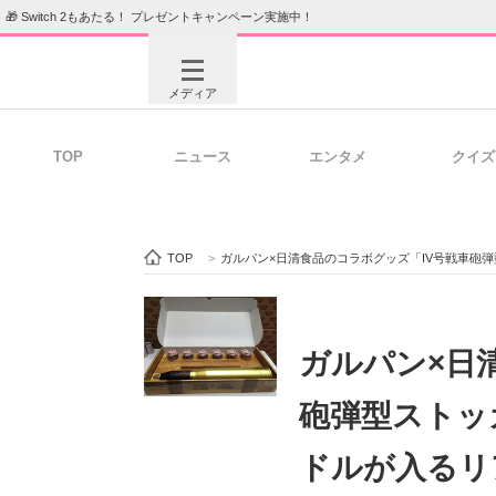
🎁 Switch 2もあたる！ プレゼントキャンペーン実施中！
メディア
TOP
ニュース
エンタメ
クイズ
注目記事を集めた総合ページ
ITの今
TOP
>
ガルパン×日清食品のコラボグッズ「IV号戦車砲
ビジネスと働き方のヒント
AI活用
ガルパン×日
砲弾型ストッ
ITエンジニア向け専門サイト
企業向けI
ドルが入るリ