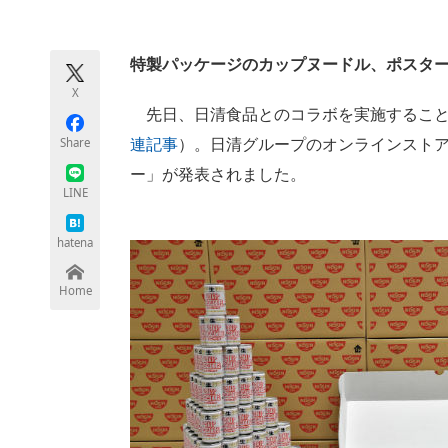
モノづくり技術者専門サイト
エレクトロ
特製パッケージのカップヌードル、ポスタ
X
ちょっと気になるネットの話題
先日、日清食品とのコラボを実施すること
Share
連記事
）。日清グループのオンラインストア
ー」が発表されました。
LINE
hatena
Home