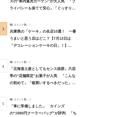
ズの“車内遮光カーテン”が大人気 「プ
ライバシーも保てて安心」「ぐっすり眠
れました」（2/2） | ライフ ねとらぼリ
サーチ：2ページ目
コメント数：
7
3
兵庫県の「ケーキ」の名店10選！ 一番
うまいと思う店はどこ？【7月12日は
「デコレーションケーキの日」！】
（2/4） | 兵庫県 ねとらぼリサーチ：2ペ
ージ目
コメント数：
5
4
「北海道土産としてもセンス抜群」六花
亭の“店舗限定”お菓子が人気 「こんな
の初めて」「箱買いするべきだった」
（1/2） | 北海道 ねとらぼリサーチ
コメント数：
4
5
「車に常備しました」 カインズ
の“1980円クーラーバッグ”が評判 「ち