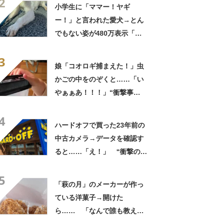
2
ゃまっしまーーす！」
小学生に「ママー！ヤギ
ー！」と言われた愛犬→とん
でもない姿が480万表示「ど
う見ても犬ですけど？って顔
3
してる」「ストレス消え去っ
娘「コオロギ捕まえた！」虫
た」
かごの中をのぞくと……「い
やぁぁあ！！！」“衝撃事
実”が160万再生「知らぬが
4
仏」
ハードオフで買った23年前の
中古カメラ→データを確認す
ると……「え！」 “衝撃の中
身”に「そんなことあるのか」
5
「ドラマのような展開」
「萩の月」のメーカーが作っ
ている洋菓子→開けた
ら…… 「なんで誰も教えて