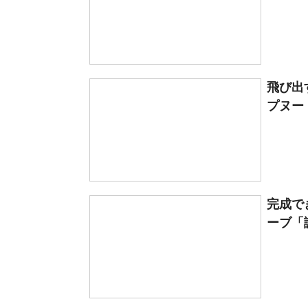
飛び出
プヌー
完成で
ーブ「謎