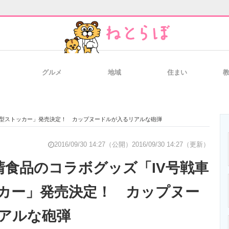
グルメ
地域
住まい
と未来を見通す
スマホと通信の最新トレンド
進化するPCとデ
弾型ストッカー」発売決定！ カップヌードルが入るリアルな砲弾
のいまが分かる
企業ITのトレンドを詳説
経営リーダーの
2016/09/30 14:27（公開）
2016/09/30 14:27（更新）
清食品のコラボグッズ「IV号戦車
カー」発売決定！ カップヌー
T製品の総合サイト
IT製品の技術・比較・事例
製造業のIT導入
アルな砲弾