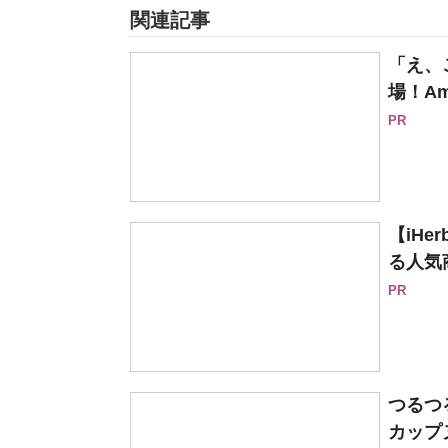
関連記事
「え、
場！Am
PR
【iH
る人気
PR
つるつ
カップヌ