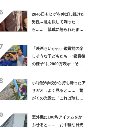
くれなかったんだ」驚きの中
6
身に「バレたか」「えっ食べ
2845日もヒゲを伸ばし続けた
たい」
男性→意を決して剃った
ら…… 親戚に怒られたまさ
かの理由に「えぇwwwそんな
7
ぁ」「どんまいです」
「映画ちいかわ」鑑賞前の楽
しそうな子どもたち→“鑑賞後
の様子”に2900万表示「そう
なるわなw」「分かるよ」
8
「いったい何が」
小1娘が学校から持ち帰ったア
サガオ→よく見ると…… 驚
がくの光景に「これは珍し
い！」「え、めっちゃおしゃ
9
れ」
室外機に100均アイテムをか
ぶせると…… お手軽な日光