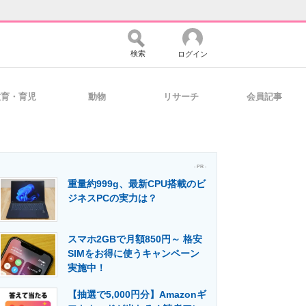
検索
ログイン
教育・育児
動物
リサーチ
会員記事
バイスの未来
好きが集まる 比べて選べる
- PR -
重量約999g、最新CPU搭載のビ
コミュニティ
マーケ×ITの今がよく分かる
ジネスPCの実力は？
スマホ2GBで月額850円～ 格安
・活用を支援
SIMをお得に使うキャンペーン
実施中！
【抽選で5,000円分】Amazonギ