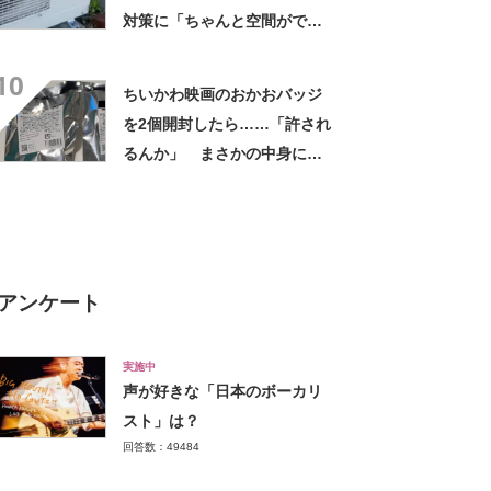
対策に「ちゃんと空間ができ
てグー」「これで楽します」
10
ちいかわ映画のおかおバッジ
を2個開封したら……「許され
るんか」 まさかの中身に
「そんなことある!?」「大当
たりだ……な！」
アンケート
実施中
声が好きな「日本のボーカリ
スト」は？
回答数：49484