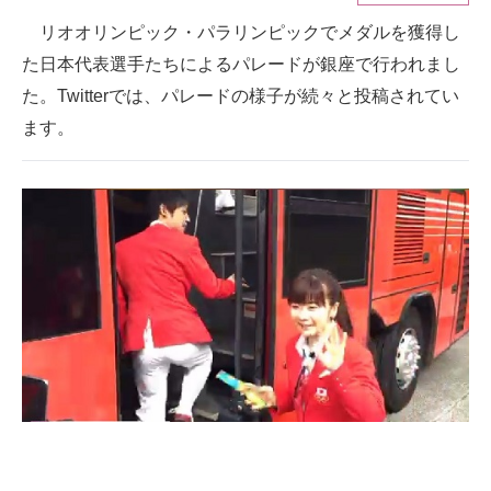
リオオリンピック・パラリンピックでメダルを獲得し
ITの今と未来を見通す
た日本代表選手たちによるパレードが銀座で行われまし
スマホと通信の最新トレンド
た。Twitterでは、パレードの様子が続々と投稿されてい
ます。
進化するPCとデバイスの未来
好きが集まる 比べて選べる
ビジネスと働き方のヒント
AI活用のいまが分かる
企業ITのトレンドを詳説
経営リーダーのコミュニティ
マーケ×ITの今がよく分かる
ITエンジニア向け専門サイト