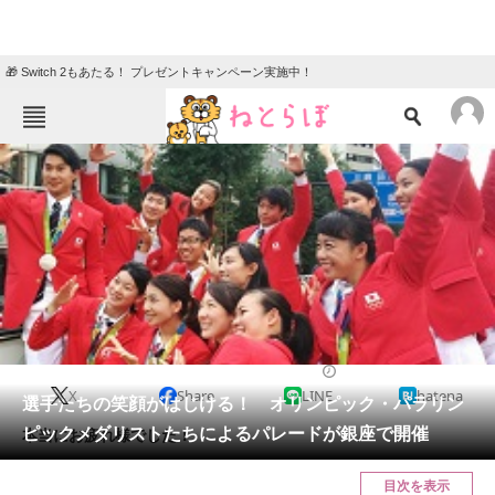
🎁 Switch 2もあたる！ プレゼントキャンペーン実施中！
ねとらぼメニュー
TOP
ニュース
エンタメ
クイズ
グルメ
地域
住まい
教育・育児
動物
リサーチ
2016/10/07 12:40（公開）
X
Share
LINE
hatena
会員記事
選手たちの笑顔がはじける！ オリンピック・パラリン
ピックメダリストたちによるパレードが銀座で開催
本当にお疲れ様でした！
メディア
目次を表示
注目記事を集めた総合ページ