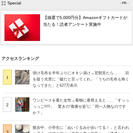
Special
- PR -
【抽選で5,000円分】Amazonギフトカードが
当たる！読者アンケート実施中
アクセスランキング
掛け毛布を半年ぶりにオキシ漬け→翌朝見たら…… 目
1
を疑う光景に「嘘だと言ってくれ」「うちの毛布も怖く
なってきた」と627万表示
ワンピースを着た女性→着物に着替えると……「すっっ
2
っっご!!!!!」 驚きの“着痩せ姿”に「同一人物なのです
か？」
散歩中、小学生に「ぬいぐるみが歩いてる！」と言われ
3