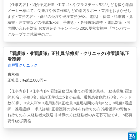
【仕事内容】<紹介予定派遣 >工業ゴムやプラスチック製品などを扱う老舗
メーカー様にて、受発注や伝票作成などの部内サポート業務をおまかせし
ます <業務内容> ・商品の受注や発注業務(FAX、電話) ・伝票・請求書・見
積書・注文書などの作成(Excel、手書き) ・各種確認調整 ・電話対応 ・社
内問い合わせ対応 お友達紹介キャンペーン2026夏秋実施中 「マンパワー
グループでご就業中のご...
「看護師・准看護師」正社員/診療所・クリニック/准看護師,正
看護師
青戸腎クリニック
東京都
正社員：時給2,000円～
【仕事内容】<仕事内容> 看護業務 透析室での看護師業務。 勤務環境 看護
師10名、事務3名、臨床工学技士5名が在籍。透析患者数約120名、ベッド
数38床。 <求人PR> <雇用形態>正社員 <雇用期間の有無>なし <職種>看護
師・准看護師 ・求人詳細: 正看護師の資格をお持ちの方 准看護師の資格を
お持ちの方 未経験者大歓迎 非常勤の方は経験者のみ応募可能です。 <応募
要件(必須資格...