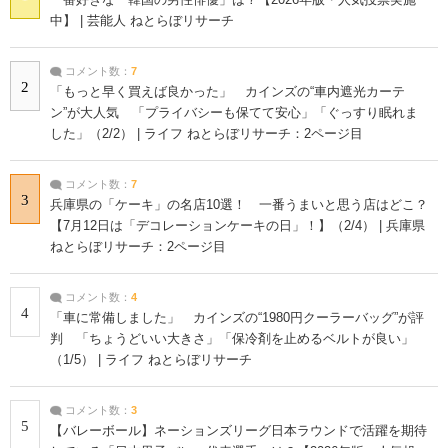
中】 | 芸能人 ねとらぼリサーチ
コメント数：
7
2
「もっと早く買えば良かった」 カインズの“車内遮光カーテ
ン”が大人気 「プライバシーも保てて安心」「ぐっすり眠れま
した」（2/2） | ライフ ねとらぼリサーチ：2ページ目
コメント数：
7
3
兵庫県の「ケーキ」の名店10選！ 一番うまいと思う店はどこ？
【7月12日は「デコレーションケーキの日」！】（2/4） | 兵庫県
ねとらぼリサーチ：2ページ目
コメント数：
4
4
「車に常備しました」 カインズの“1980円クーラーバッグ”が評
判 「ちょうどいい大きさ」「保冷剤を止めるベルトが良い」
（1/5） | ライフ ねとらぼリサーチ
コメント数：
3
5
【バレーボール】ネーションズリーグ日本ラウンドで活躍を期待