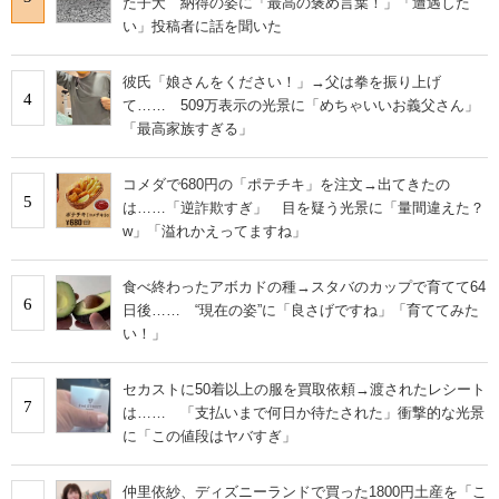
た子犬 納得の姿に「最高の褒め言葉！」「遭遇した
い」投稿者に話を聞いた
彼氏「娘さんをください！」→父は拳を振り上げ
4
て…… 509万表示の光景に「めちゃいいお義父さん」
「最高家族すぎる」
コメダで680円の「ポテチキ」を注文→出てきたの
5
は……「逆詐欺すぎ」 目を疑う光景に「量間違えた？
w」「溢れかえってますね」
食べ終わったアボカドの種→スタバのカップで育てて64
6
日後…… “現在の姿”に「良さげですね」「育ててみた
い！」
セカストに50着以上の服を買取依頼→渡されたレシート
7
は…… 「支払いまで何日か待たされた」衝撃的な光景
に「この値段はヤバすぎ」
仲里依紗、ディズニーランドで買った1800円土産を「こ