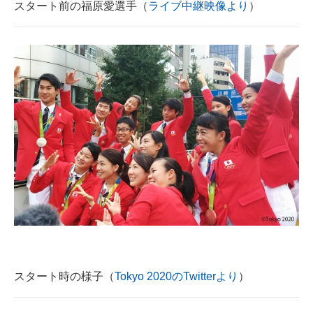
スタート前の福原愛選手（
ライブ中継映像より
）
企業向けIT製品の総合サイト
IT製品の技術・比較・事例
製造業のIT導入・活用を支援
モノづくり技術者専門サイト
エレクトロニクス専門サイト
電子設計の基本と応用
エネルギーの専門メディア
建設×テクノロジーの最前線
ちょっと気になるネットの話題
スタート時の様子（
Tokyo 2020のTwitterより
）