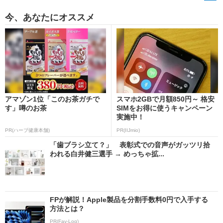
今、あなたにオススメ
アマゾン1位「このお茶ガチで
スマホ2GBで月額850円～ 格安
す」噂のお茶
SIMをお得に使うキャンペーン
実施中！
PR(ハーブ健康本舗)
PR(IIJmio)
「歯ブラシ立て？」 表彰式での音声がガッツリ拾
われる白井健三選手 → めっちゃ拡...
FPが解説！Apple製品を分割手数料0円で入手する
方法とは？
PR(Fav-Log)