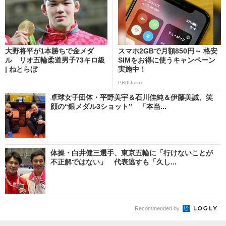
大野将平が1本勝ちで金メダ
スマホ2GBで月額850円～ 格安
ル リオ五輪柔道男子73キロ級
SIMをお得に使うキャンペーン
| ねとらぼ
実施中！
PR(IIJmio)
卓球女子団体・平野美宇＆石川佳純＆伊藤美誠、笑
顔の“銀メダル3ショット” 「本当...
体操・白井健三選手、東京五輪に「行けないことが
不正解ではない」 代表逃すも「久し...
Recommended by