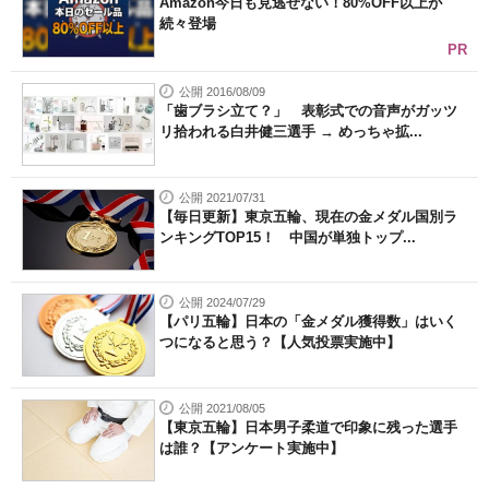
Amazon今日も見逃せない！80%OFF以上が
続々登場
PR
公開 2016/08/09
「歯ブラシ立て？」 表彰式での音声がガッツ
リ拾われる白井健三選手 → めっちゃ拡...
公開 2021/07/31
【毎日更新】東京五輪、現在の金メダル国別ラ
ンキングTOP15！ 中国が単独トップ...
公開 2024/07/29
【パリ五輪】日本の「金メダル獲得数」はいく
つになると思う？【人気投票実施中】
公開 2021/08/05
【東京五輪】日本男子柔道で印象に残った選手
は誰？【アンケート実施中】