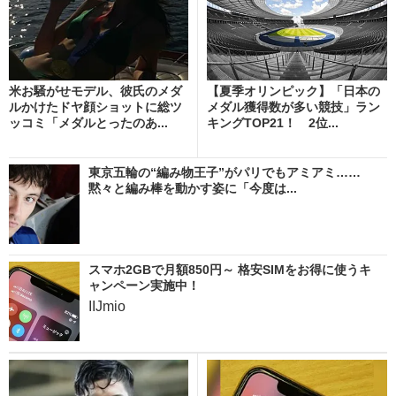
米お騒がせモデル、彼氏のメダ
【夏季オリンピック】「日本の
ルかけたドヤ顔ショットに総ツ
メダル獲得数が多い競技」ラン
ッコミ「メダルとったのあ...
キングTOP21！ 2位...
東京五輪の“編み物王子”がパリでもアミアミ……
黙々と編み棒を動かす姿に「今度は...
スマホ2GBで月額850円～ 格安SIMをお得に使うキ
ャンペーン実施中！
IIJmio