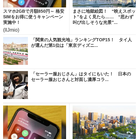
スマホ2GBで月額850円～ 格安
まさに地獄絵図！ “映えスポッ
SIMをお得に使うキャンペーン
ト”をよく見たら…… “思わず
実施中！
叫び出しそうな光景”...
(IIJmio)
「関東の人気観光地」ランキングTOP15！ タイ人
が選んだ第1位は「東京ディズニ...
「セーラー服おじさん」はタイにもいた！ 日本の
セーラー服おじさんと対面し濃厚コラ...