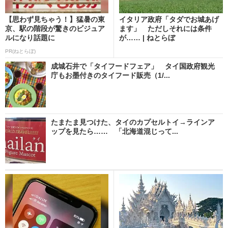
【思わず見ちゃう！】猛暑の東
イタリア政府「タダでお城あげ
京、駅の階段が驚きのビジュア
ます」 ただしそれには条件
ルになり話題に
が…… | ねとらぼ
PR(ねとらぼ)
成城石井で「タイフードフェア」 タイ国政府観光
庁もお墨付きのタイフード販売（1/...
たまたま見つけた、タイのカプセルトイ→ラインア
ップを見たら…… 「北海道混じって...