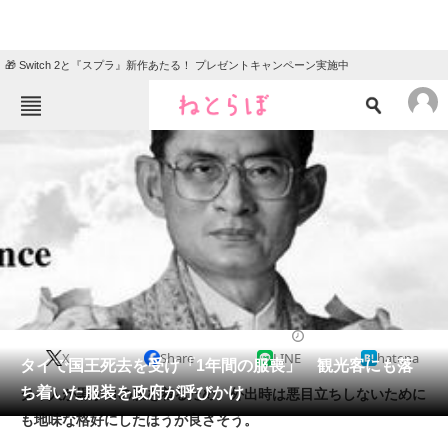
🎁 Switch 2と『スプラ』新作あたる！ プレゼントキャンペーン実施中
ねとらぼメニュー
TOP
ニュース
エンタメ
クイズ
グルメ
地域
住まい
教育・育児
動物
リサーチ
2016/10/17 13:15（公開）
X
Share
LINE
hatena
会員記事
タイで国王死去を受け「1年間の服喪」 観光客にも落
ち着いた服装を政府が呼びかけ
タイ人が黒か白の服を着るため、外出時は悪目立ちしないために
メディア
も地味な格好にしたほうが良さそう。
注目記事を集めた総合ページ