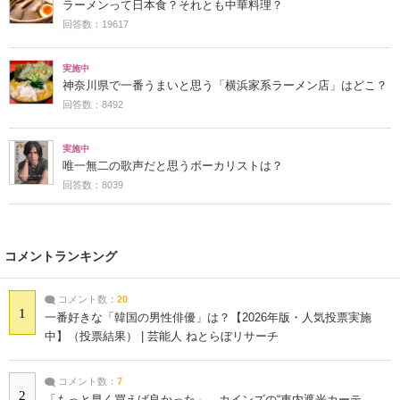
ラーメンって日本食？それとも中華料理？
回答数：19617
実施中
神奈川県で一番うまいと思う「横浜家系ラーメン店」はどこ？
回答数：8492
実施中
唯一無二の歌声だと思うボーカリストは？
回答数：8039
コメントランキング
コメント数：
20
1
一番好きな「韓国の男性俳優」は？【2026年版・人気投票実施
中】（投票結果） | 芸能人 ねとらぼリサーチ
コメント数：
7
2
「もっと早く買えば良かった」 カインズの“車内遮光カーテ