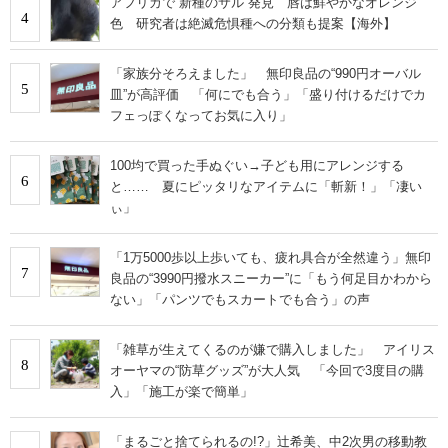
アフリカで“新種のサル”発見 唇は鮮やかなオレンジ
4
色 研究者は絶滅危惧種への分類も提案【海外】
「家族分そろえました」 無印良品の“990円オーバル
5
皿”が高評価 「何にでも合う」「盛り付けるだけでカ
フェっぽくなってお気に入り」
100均で買った手ぬぐい→子ども用にアレンジする
6
と…… 夏にピッタリなアイテムに「斬新！」「凄い
ぃ」
「1万5000歩以上歩いても、疲れ具合が全然違う」無印
7
良品の“3990円撥水スニーカー”に「もう何足目かわから
ない」「パンツでもスカートでも合う」の声
「雑草が生えてくるのが嫌で購入しました」 アイリス
8
オーヤマの“防草グッズ”が大人気 「今回で3度目の購
入」「施工が楽で簡単」
「まるごと捨てられるの!?」辻希美、中2次男の移動教