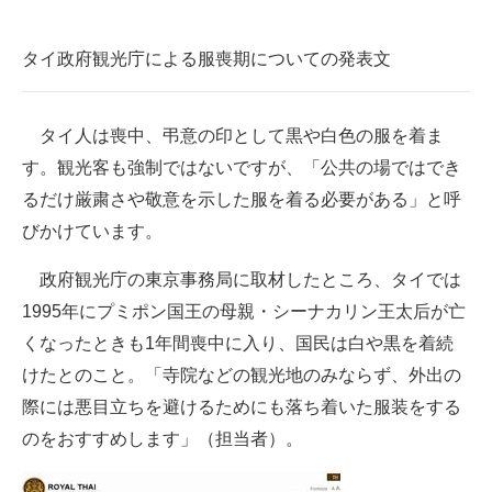
企業向けIT製品の総合サイト
タイ政府観光庁による服喪期についての発表文
IT製品の技術・比較・事例
製造業のIT導入・活用を支援
タイ人は喪中、弔意の印として黒や白色の服を着ま
す。観光客も強制ではないですが、「公共の場ではでき
モノづくり技術者専門サイト
るだけ厳粛さや敬意を示した服を着る必要がある」と呼
エレクトロニクス専門サイト
びかけています。
電子設計の基本と応用
政府観光庁の東京事務局に取材したところ、タイでは
エネルギーの専門メディア
1995年にプミポン国王の母親・シーナカリン王太后が亡
くなったときも1年間喪中に入り、国民は白や黒を着続
建設×テクノロジーの最前線
けたとのこと。「寺院などの観光地のみならず、外出の
ちょっと気になるネットの話題
際には悪目立ちを避けるためにも落ち着いた服装をする
のをおすすめします」（担当者）。