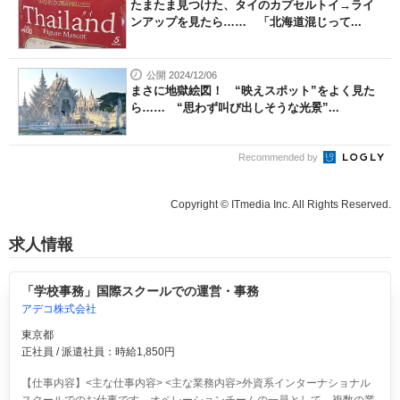
たまたま見つけた、タイのカプセルトイ→ライ
ンアップを見たら…… 「北海道混じって...
公開 2024/12/06
まさに地獄絵図！ “映えスポット”をよく見た
ら…… “思わず叫び出しそうな光景”...
Recommended by
Copyright © ITmedia Inc. All Rights Reserved.
求人情報
「学校事務」国際スクールでの運営・事務
アデコ株式会社
東京都
正社員 / 派遣社員：時給1,850円
【仕事内容】<主な仕事内容> <主な業務内容>外資系インターナショナル