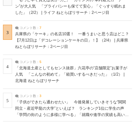
ン”が大人気 「プライバシーも保てて安心」「ぐっすり眠れま
した」（2/2） | ライフ ねとらぼリサーチ：2ページ目
コメント数：
7
3
兵庫県の「ケーキ」の名店10選！ 一番うまいと思う店はどこ？
【7月12日は「デコレーションケーキの日」！】（2/4） | 兵庫県
ねとらぼリサーチ：2ページ目
コメント数：
5
4
「北海道土産としてもセンス抜群」六花亭の“店舗限定”お菓子が
人気 「こんなの初めて」「箱買いするべきだった」（1/2） |
北海道 ねとらぼリサーチ
コメント数：
3
5
「子供ができたら通わせたい」 今後発展していきそうな“関関
同立・産近甲龍の大学”といえば？ ランキング1位に学生の声
「学問の街のように多様に学べる」「就職や進学の実績も高い」
| 大学 ねとらぼリサーチ