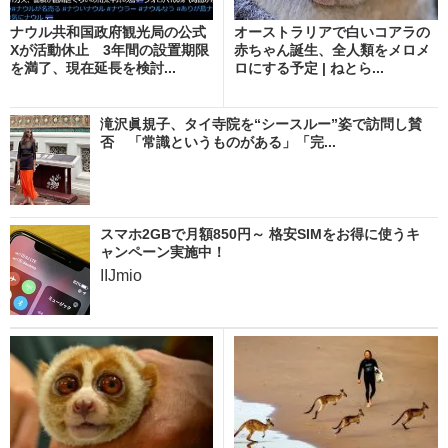
ナウル共和国政府観光局の公式
オーストラリアで白いコアラの
Xが活動休止 3年間の設置期限
赤ちゃん誕生、全人類をメロメ
を満了、現在延長を検討...
ロにする予定 | ねとら...
滝沢眞規子、タイ寺院を“シースルー”姿で訪問し賛
否 「常識というものがある」「完...
スマホ2GBで月額850円～ 格安SIMをお得に使うキ
ャンペーン実施中！
IIJmio