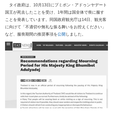
タイ政府は、10月13日にプミポン・アドゥンヤデート
ITの今と未来を見通す
国王が死去したことを受け、1年間は国全体で喪に服す
ことを発表しています。同国政府観光庁は14日、観光客
スマホと通信の最新トレンド
に向けて「不適切や無礼な振る舞いをお控えください」
進化するPCとデバイスの未来
など、服喪期間の推奨事項を
公開
しました。
好きが集まる 比べて選べる
ビジネスと働き方のヒント
AI活用のいまが分かる
企業ITのトレンドを詳説
経営リーダーのコミュニティ
マーケ×ITの今がよく分かる
ITエンジニア向け専門サイト