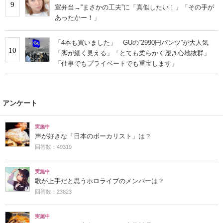
9
室弁当→“まさかの工夫”に「真似したい！」「その手が
あったかー！」
「4本も買いました」 GUの“2990円パンツ”が大人気
10
「脚が細く見える」「とても柔らかく履き心地抜群」
「仕事でもプライベートでも重宝します」
アンケート
実施中
声が好きな「日本のボーカリスト」は？
回答数：49319
実施中
歌が上手だと思うホロライブのメンバーは？
回答数：23823
実施中