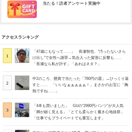
当たる！読者アンケート実施中
アクセスランキング
「47歳にもなって……」 長瀬智也、“汚ったないさら
1
け出し”で女性へ謝罪→気合入った髪形に反響も……
「長瀬なら私が許す」「あれはネタ？」
中2のころ、懸賞で当たった「780円の皿」→ひっくり返
2
すと…… 「いいなぁぁぁぁぁ！」まさかのお宝に「胸
熱ですね……」
「4本も買いました」 GUの“2990円パンツ”が大人気
3
「脚が細く見える」「とても柔らかく履き心地抜群」
「仕事でもプライベートでも重宝します」