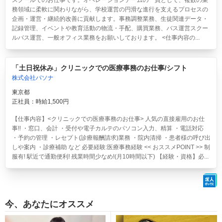
スクールでのお仕事です。オペレーションチームの一員として、複数の業
務領域に柔軟に関わりながら、学校運営の円滑な進行を支えるプロセスの
企画・運営・継続的改善に貢献します。事務調整業務、生徒関連データ・
記録管理、イベントや教育活動の物流・手配、購買業務、バス運営スクー
ルバス運営、一般オフィス業務をお願いしております。 <仕事内容の...
「土日祝休み」クリニックでの医療事務のお仕事/シフト
株式会社パソナ
東京都
正社員：時給1,500円
【仕事内容】<クリニックでの医療事務のお仕事> 人気の直接雇用のお仕
事!! ・窓口、会計 ・受付や電子カルテのパソコン入力、精算 ・電話対応
・予約の管理 ・レセプト(診療報酬請求)業務 ・院内清掃 ・患者様の呼び出
しや案内 ・診療補助 など 必要経験:医療事務経験 << おススメPOINT >> 制
服有! 駅近で通勤便利! 残業時間少なめ!(月10時間以下) 【経験・資格】必...
今、あなたにオススメ