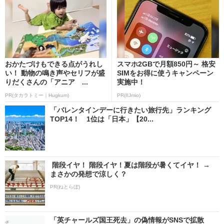
おかたづけもできる点がうれし
スマホ2GBで月額850円～ 格安
い！ 動物の鳴き声やセリフが盛
SIMをお得に使うキャンペーン
りだくさんの「アニア ...
実施中！
PR(タカラトミー｜Hugkum)
PR(IIJmio)
「バレンタインデーに行きたい旅行先」ランキング
TOP14！ 1位は「日本」【20...
階段イヤ！ 階段イヤ！夏は階段が暑くてイヤ！ →
まさかの発想で涼しく？
PR(ねとらぼ)
「英チャールズ国王死去」の偽情報がSNSで拡散