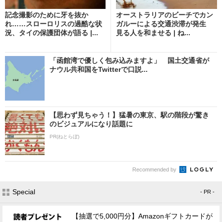
記念撮影のために牙を抜か
オーストラリアのビーチでカン
れ……スローロリスの過酷な状
ガルーによる交通渋滞が発生
況、タイの保護団体が語る |...
見る人を和ませる | ね...
「函館湾で優しく包み込みますよ」 国土交通省が
ナウル共和国をTwitterで口説...
【思わず見ちゃう！】猛暑の東京、駅の階段が驚き
のビジュアルになり話題に
PR(ねとらぼ)
Recommended by
Special
- PR -
【抽選で5,000円分】Amazonギフトカードが