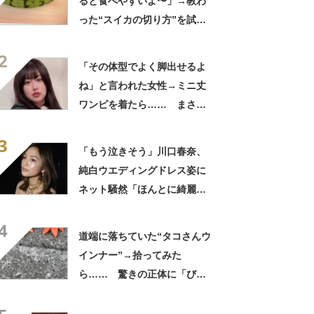
ると食べやすいよ〜」→教わ
った“スイカの切り方”を試し
てみると…… 目からウロコ
2
の光景に「やってみます」
「その体型でよく脚出せるよ
ね」と言われた女性→ミニ丈
ワンピを着たら…… まさか
の姿に「『マジか！』って叫
3
んだ」「スーパーオシャレ」
「もう泣きそう」川口春奈、
純白ウエディングドレス姿に
ネット騒然「ほんとに綺麗」
「この笑顔が切なすぎる」
4
道端に落ちていた“タコさんウ
インナー”→拾ってみた
ら…… 驚きの正体に「びっ
くりした～」「焦げ目がリア
ル……」