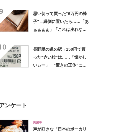
ましいわ！」
9
思い切って買った“6万円の椅
子”→縁側に置いたら……「あ
ぁぁぁぁ」「これは座れな
い」「諦めてください」
10
長野県の道の駅→150円で買
った“赤い粒”は……「懐かし
いぃー」 “驚きの正体”に
「実家や近所の庭になってた
なー」「昭和の思い出」
アンケート
実施中
声が好きな「日本のボーカリ