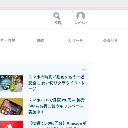
検索
ログイン
教育・育児
動物
リサーチ
会員記事
バイスの未来
好きが集まる 比べて選べる
- PR -
スマホの写真／動画をもう一段
コミュニティ
マーケ×ITの今がよく分かる
安全に 買い切りクラウドストレ
ージ
スマホ2GBで月額850円～ 格安
・活用を支援
SIMをお得に使うキャンペーン
実施中！
【抽選で5,000円分】Amazonギ