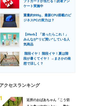
フトカードが当たる！読者アン
門メディア
建設×テクノロジーの最前線
ケート実施中
重量約999g、最新CPU搭載のビ
ジネスPCの実力は？
【iHerb】「迷ったらこれ！」
みんなが"リピ買い"している人
気商品
階段イヤ！ 階段イヤ！夏は階
段が暑くてイヤ！ →まさかの発
想で涼しく？
アクセスランキング
1
近所のおばあちゃん「こう切