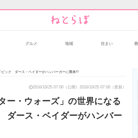
グルメ
地域
住まい
と未来を見通す
スマホと通信の最新トレンド
進化するPCとデ
ドピック ダース・ベイダーがハンバーガーに襲来!?
のいまが分かる
企業ITのトレンドを詳説
経営リーダーの
2016/10/25 07:00（公開）
2016/10/25 07:00（更新）
ター・ウォーズ」の世界になる
 ダース・ベイダーがハンバー
T製品の総合サイト
IT製品の技術・比較・事例
製造業のIT導入
?