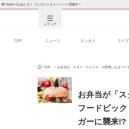
🎁 Switch 2もあたる！ プレゼントキャンペーン実施中！
メディア
TOP
ニュース
エンタメ
クイズ
注目記事を集めた総合ページ
ITの今
TOP
>
お弁当が「スター・ウォーズ」の世界になるフー
ビジネスと働き方のヒント
AI活用
お弁当が「ス
フードピック
ITエンジニア向け専門サイト
企業向けI
ガーに襲来!