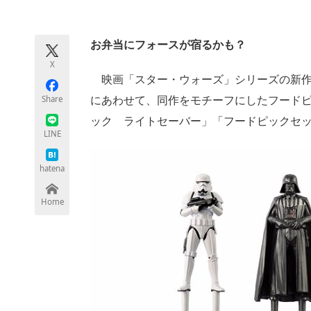
モノづくり技術者専門サイト
エレクトロ
お弁当にフォースが宿るかも？
X
ちょっと気になるネットの話題
映画「スター・ウォーズ」シリーズの新作
Share
にあわせて、同作をモチーフにしたフードピ
ック ライトセーバー」「フードピックセッ
LINE
hatena
Home