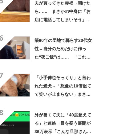
5
夫が買ってきた赤福→開けた
ら…… まさかの中身に「お
店に電話してしまいそう」
「さすがに初めて見ました
6
笑」と107万表示
築60年の団地で暮らす20代女
性→自分のためだけに作っ
た“夜ご飯”は…… 「これぞ
手料理」「こんな女性になり
7
たい！」
「小手伸也そっくり」と言わ
れた愛犬→「想像の10倍似て
て笑いが止まらない」まさか
の姿に「生き別れの兄弟説」
8
「パーツのバランスが同じ」
外が暑くて夫に「40度超えて
る」と連絡→目を疑う展開が
36万表示「こんな旦那さん羨