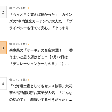
コメント数：
7
2
「もっと早く買えば良かった」 カイン
ズの“車内遮光カーテン”が大人気 「プ
ライバシーも保てて安心」「ぐっすり眠
れました」（2/2） | ライフ ねとらぼリ
サーチ：2ページ目
コメント数：
7
3
兵庫県の「ケーキ」の名店10選！ 一番
うまいと思う店はどこ？【7月12日は
「デコレーションケーキの日」！】
（2/4） | 兵庫県 ねとらぼリサーチ：2ペ
ージ目
コメント数：
5
4
「北海道土産としてもセンス抜群」六花
亭の“店舗限定”お菓子が人気 「こんな
の初めて」「箱買いするべきだった」
（1/2） | 北海道 ねとらぼリサーチ