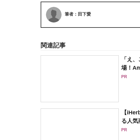
筆者：田下愛
関連記事
「え、
場！Am
PR
【iH
る人気
PR