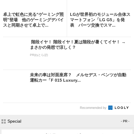
卓上で虹色に光る“ゲーミング照
LGが世界初のモジュール合体ス
明”登場 他のゲーミングデバイ
マートフォン「LG G5」を発
スと同期させて卓上で...
表 パーツ交換でスマ...
階段イヤ！ 階段イヤ！夏は階段が暑くてイヤ！ →
まさかの発想で涼しく？
PR(ねとらぼ)
未来の車は対面座席？ メルセデス・ベンツが自動
運転カー「F 015 Luxury...
Recommended by
Special
- PR -