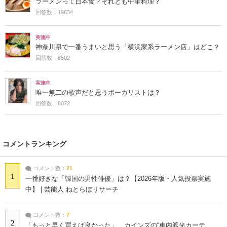
ラーメンって日本食？それとも中華料理？
回答数：19634
実施中
神奈川県で一番うまいと思う「横浜家系ラーメン店」はどこ？
回答数：8502
実施中
唯一無二の歌声だと思うボーカリストは？
回答数：8072
コメントランキング
コメント数：
21
1
一番好きな「韓国の男性俳優」は？【2026年版・人気投票実施
中】 | 芸能人 ねとらぼリサーチ
コメント数：
7
2
「もっと早く買えば良かった」 カインズの“車内遮光カーテ