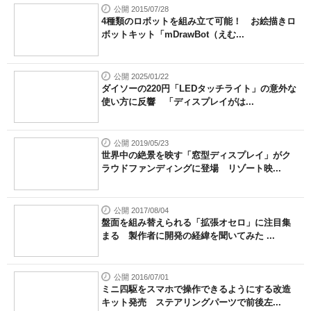
公開 2015/07/28
4種類のロボットを組み立て可能！ お絵描きロ
ボットキット「mDrawBot（えむ...
公開 2025/01/22
ダイソーの220円「LEDタッチライト」の意外な
使い方に反響 「ディスプレイがは...
公開 2019/05/23
世界中の絶景を映す「窓型ディスプレイ」がク
ラウドファンディングに登場 リゾート映...
公開 2017/08/04
盤面を組み替えられる「拡張オセロ」に注目集
まる 製作者に開発の経緯を聞いてみた ...
公開 2016/07/01
ミニ四駆をスマホで操作できるようにする改造
キット発売 ステアリングパーツで前後左...