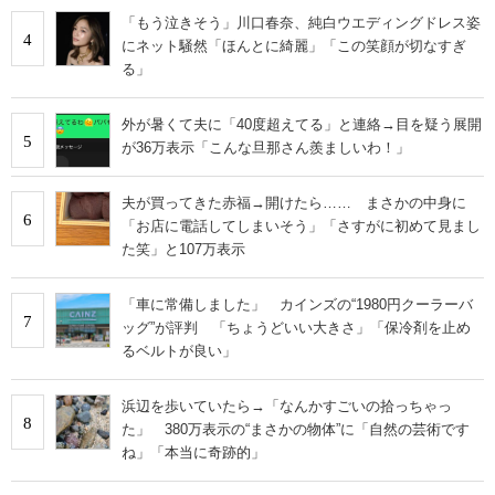
「もう泣きそう」川口春奈、純白ウエディングドレス姿
4
にネット騒然「ほんとに綺麗」「この笑顔が切なすぎ
る」
外が暑くて夫に「40度超えてる」と連絡→目を疑う展開
5
が36万表示「こんな旦那さん羨ましいわ！」
夫が買ってきた赤福→開けたら…… まさかの中身に
6
「お店に電話してしまいそう」「さすがに初めて見まし
た笑」と107万表示
「車に常備しました」 カインズの“1980円クーラーバ
7
ッグ”が評判 「ちょうどいい大きさ」「保冷剤を止め
るベルトが良い」
浜辺を歩いていたら→「なんかすごいの拾っちゃっ
8
た」 380万表示の“まさかの物体”に「自然の芸術です
ね」「本当に奇跡的」