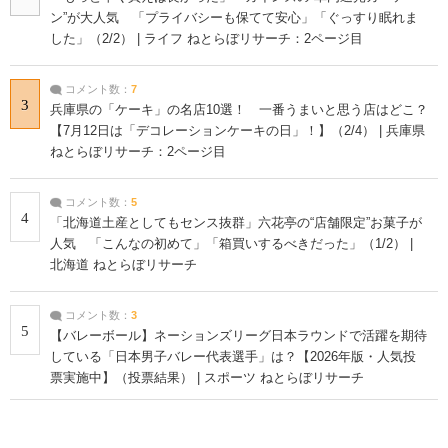
ン”が大人気 「プライバシーも保てて安心」「ぐっすり眠れま
した」（2/2） | ライフ ねとらぼリサーチ：2ページ目
コメント数：
7
3
兵庫県の「ケーキ」の名店10選！ 一番うまいと思う店はどこ？
【7月12日は「デコレーションケーキの日」！】（2/4） | 兵庫県
ねとらぼリサーチ：2ページ目
コメント数：
5
4
「北海道土産としてもセンス抜群」六花亭の“店舗限定”お菓子が
人気 「こんなの初めて」「箱買いするべきだった」（1/2） |
北海道 ねとらぼリサーチ
コメント数：
3
5
【バレーボール】ネーションズリーグ日本ラウンドで活躍を期待
している「日本男子バレー代表選手」は？【2026年版・人気投
票実施中】（投票結果） | スポーツ ねとらぼリサーチ