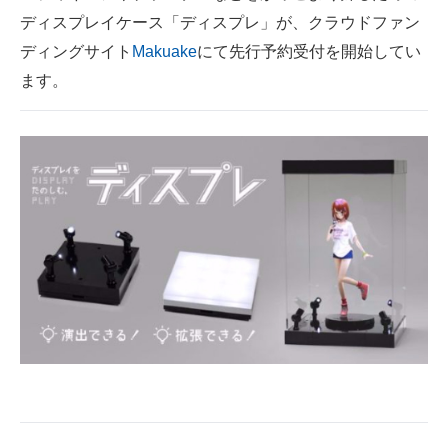
ディスプレイケース「ディスプレ」が、クラウドファン
ITの今と未来を見通す
ディングサイト
Makuake
にて先行予約受付を開始してい
ます。
スマホと通信の最新トレンド
進化するPCとデバイスの未来
好きが集まる 比べて選べる
ビジネスと働き方のヒント
AI活用のいまが分かる
企業ITのトレンドを詳説
経営リーダーのコミュニティ
マーケ×ITの今がよく分かる
ITエンジニア向け専門サイト