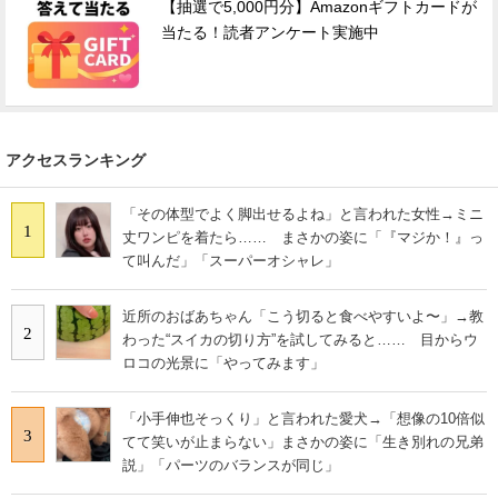
【抽選で5,000円分】Amazonギフトカードが
当たる！読者アンケート実施中
アクセスランキング
「その体型でよく脚出せるよね」と言われた女性→ミニ
1
丈ワンピを着たら…… まさかの姿に「『マジか！』っ
て叫んだ」「スーパーオシャレ」
近所のおばあちゃん「こう切ると食べやすいよ〜」→教
2
わった“スイカの切り方”を試してみると…… 目からウ
ロコの光景に「やってみます」
「小手伸也そっくり」と言われた愛犬→「想像の10倍似
3
てて笑いが止まらない」まさかの姿に「生き別れの兄弟
説」「パーツのバランスが同じ」