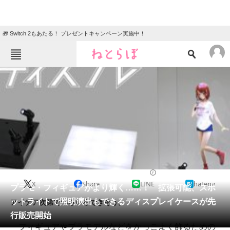
🎁 Switch 2もあたる！ プレゼントキャンペーン実施中！
ねとらぼメニュー
TOP
ニュース
エンタメ
クイズ
グルメ
地域
住まい
教育・育児
動物
リサーチ
2016/11/02 07:30（公開）
X
Share
LINE
hatena
会員記事
プラモ・フィギュアがより輝く……！ 拡張可能、スポ
ットライトで照明演出もできるディスプレイケースが先
アイデア次第でいろいろできそう。
メディア
行販売開始
フィギュアやプラモデルなどをかっこよく飾るための
注目記事を集めた総合ページ