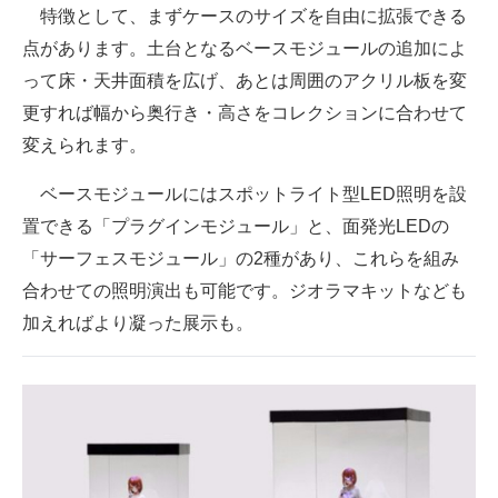
特徴として、まずケースのサイズを自由に拡張できる
企業向けIT製品の総合サイト
点があります。土台となるベースモジュールの追加によ
IT製品の技術・比較・事例
って床・天井面積を広げ、あとは周囲のアクリル板を変
更すれば幅から奥行き・高さをコレクションに合わせて
製造業のIT導入・活用を支援
変えられます。
モノづくり技術者専門サイト
ベースモジュールにはスポットライト型LED照明を設
エレクトロニクス専門サイト
置できる「プラグインモジュール」と、面発光LEDの
「サーフェスモジュール」の2種があり、これらを組み
電子設計の基本と応用
合わせての照明演出も可能です。ジオラマキットなども
エネルギーの専門メディア
加えればより凝った展示も。
建設×テクノロジーの最前線
ちょっと気になるネットの話題