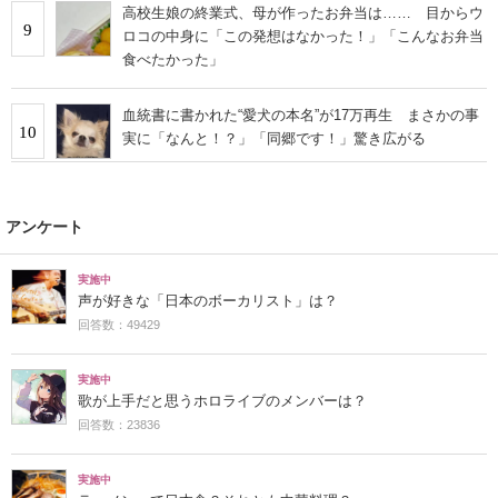
高校生娘の終業式、母が作ったお弁当は…… 目からウ
9
ロコの中身に「この発想はなかった！」「こんなお弁当
食べたかった」
血統書に書かれた“愛犬の本名”が17万再生 まさかの事
10
実に「なんと！？」「同郷です！」驚き広がる
アンケート
実施中
声が好きな「日本のボーカリスト」は？
回答数：49429
実施中
歌が上手だと思うホロライブのメンバーは？
回答数：23836
実施中