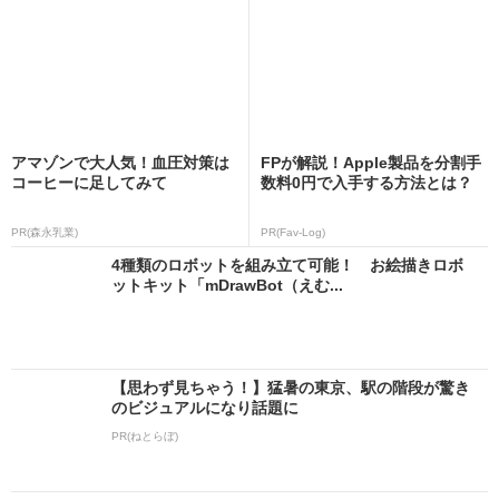
アマゾンで大人気！血圧対策は
FPが解説！Apple製品を分割手
コーヒーに足してみて
数料0円で入手する方法とは？
PR(森永乳業)
PR(Fav-Log)
4種類のロボットを組み立て可能！ お絵描きロボ
ットキット「mDrawBot（えむ...
【思わず見ちゃう！】猛暑の東京、駅の階段が驚き
のビジュアルになり話題に
PR(ねとらぼ)