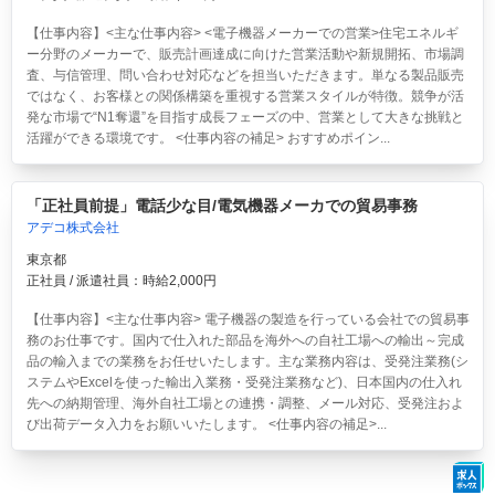
【仕事内容】<主な仕事内容> <電子機器メーカーでの営業>住宅エネルギ
ー分野のメーカーで、販売計画達成に向けた営業活動や新規開拓、市場調
査、与信管理、問い合わせ対応などを担当いただきます。単なる製品販売
ではなく、お客様との関係構築を重視する営業スタイルが特徴。競争が活
発な市場で“N1奪還”を目指す成長フェーズの中、営業として大きな挑戦と
活躍ができる環境です。 <仕事内容の補足> おすすめポイン...
「正社員前提」電話少な目/電気機器メーカでの貿易事務
アデコ株式会社
東京都
正社員 / 派遣社員：時給2,000円
【仕事内容】<主な仕事内容> 電子機器の製造を行っている会社での貿易事
務のお仕事です。国内で仕入れた部品を海外への自社工場への輸出～完成
品の輸入までの業務をお任せいたします。主な業務内容は、受発注業務(シ
ステムやExcelを使った輸出入業務・受発注業務など)、日本国内の仕入れ
先への納期管理、海外自社工場との連携・調整、メール対応、受発注およ
び出荷データ入力をお願いいたします。 <仕事内容の補足>...