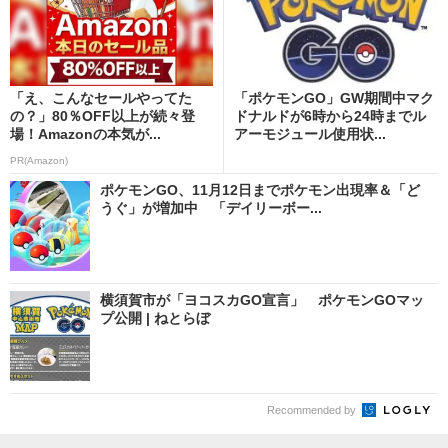
「え、こんなセールやってた
「ポケモンGO」GW期間中マク
の？」80％OFF以上が続々登
ドナルドが6時から24時までル
場！Amazonの本気が...
アーモジュール使用状...
PR(Amazon)
ポケモンGO、11月12日までポケモン出現率＆「ど
うぐ」が増加中 「デイリーボー...
横須賀市が「ヨコスカGO宣言」 ポケモンGOマッ
プ公開 | ねとらぼ
Recommended by