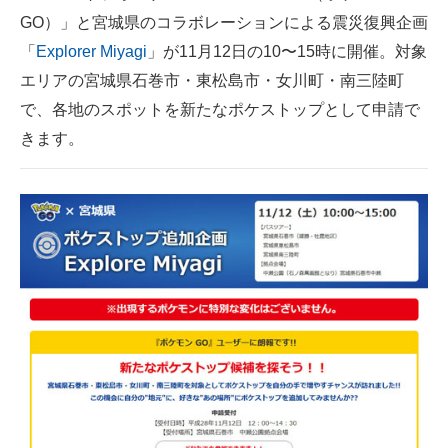
GO）」と宮城県のコラボレーションによる震災復興企画
ITの今と未来を見通す
「
Explorer Miyagi
」が11月12日の10〜15時に開催。対象
エリアの宮城県石巻市・東松島市・女川町・南三陸町
スマホと通信の最新トレンド
で、各地のスポットを新たなポケストップとして申請で
進化するPCとデバイスの未来
きます。
好きが集まる 比べて選べる
ビジネスと働き方のヒント
AI活用のいまが分かる
企業ITのトレンドを詳説
経営リーダーのコミュニティ
マーケ×ITの今がよく分かる
ITエンジニア向け専門サイト