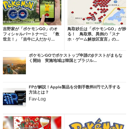
吉野家が「ポケモンGO」のオ
鳥取砂丘は「ポケモンGO」が捗
フィシャルパートナーに 「救
る！ 鳥取県、異例の「スナ
世主！」「吉牛に人だかり...
ホ・ゲーム解放区宣言」の...
ポケモンGOでポケストップ申請のβテストがまもな
く開始 実施地域は韓国とブラジル...
FPが解説！Apple製品を分割手数料0円で入手する
方法とは？
Fav-Log