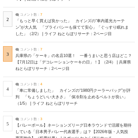
コメント数：
7
2
「もっと早く買えば良かった」 カインズの“車内遮光カーテ
ン”が大人気 「プライバシーも保てて安心」「ぐっすり眠れま
した」（2/2） | ライフ ねとらぼリサーチ：2ページ目
コメント数：
7
3
兵庫県の「ケーキ」の名店10選！ 一番うまいと思う店はどこ？
【7月12日は「デコレーションケーキの日」！】（2/4） | 兵庫県
ねとらぼリサーチ：2ページ目
コメント数：
4
4
「車に常備しました」 カインズの“1980円クーラーバッグ”が評
判 「ちょうどいい大きさ」「保冷剤を止めるベルトが良い」
（1/5） | ライフ ねとらぼリサーチ
コメント数：
3
5
【バレーボール】ネーションズリーグ日本ラウンドで活躍を期待
している「日本男子バレー代表選手」は？【2026年版・人気投