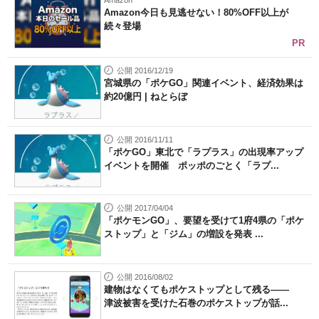
Amazon
Amazon今日も見逃せない！80%OFF以上が
続々登場
PR
公開 2016/12/19
宮城県の「ポケGO」関連イベント、経済効果は
約20億円 | ねとらぼ
公開 2016/11/11
「ポケGO」東北で「ラプラス」の出現率アップ
イベントを開催 ポッポのごとく「ラプ...
公開 2017/04/04
「ポケモンGO」、要望を受けて1府4県の「ポケ
ストップ」と「ジム」の増設を発表 ...
公開 2016/08/02
建物はなくてもポケストップとして残る――
津波被害を受けた石巻のポケストップが話...