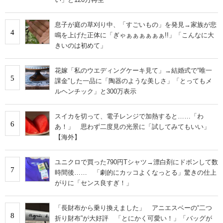
息子が庭の草刈り中、「すごいもの」を発見→家族が悲
4
鳴を上げた正体に「ぎゃぁぁぁぁぁぁ!!」「こんなに大
きいのは初めて」
花嫁「私のウエディングケーキ見て」→結婚式で“唯一
5
課金”した一品に「陶器のような美しさ」「とってもメ
ルヘンチック」と300万表示
スイカを切って、電子レンジで加熱すると……「わ
6
あ！」 思わず二度見の光景に「試してみてもいい」
【海外】
ユニクロで買った790円Tシャツ→漂白剤にドボンして数
7
時間後…… 「劇的にカッコよくなっとる」驚きの仕上
がりに「センス良すぎ！」
「長財布から乗り換えました」 アニエスベーの“二つ
8
折り財布”が大好評 「とにかく可愛い！」「バッグが