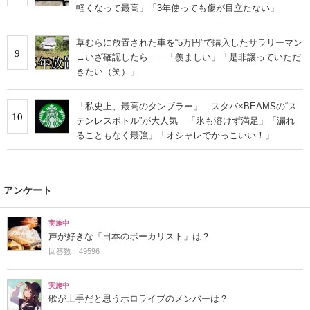
軽くなって最高」「3年使っても傷が目立たない」
草むらに放置された車を“5万円”で購入したサラリーマン
9
→いざ確認したら……「羨ましい」「是非譲っていただ
きたい（笑）」
「私史上、最高のタンブラー」 スタバ×BEAMSの“ス
10
テンレスボトル”が大人気 「氷も溶けず満足」「漏れ
ることもなく最強」「オシャレでかっこいい！」
アンケート
実施中
声が好きな「日本のボーカリスト」は？
回答数：49596
実施中
歌が上手だと思うホロライブのメンバーは？