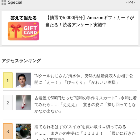
Special
- PR -
【抽選で5,000円分】Amazonギフトカードが
当たる！読者アンケート実施中
アクセスランキング
“Nクールおじさん”清水伸、突然の結婚発表＆お相手公
1
開に「えー！」「びっくり」「かわいい奥様」
古着屋で500円だった“昭和の手作りスカート”→令和に着
2
てみたら……「えええ」 驚きの姿に「探し回ってもな
かなか出ない」
捨てられるはずの“スイカ”を買い取り→切ってみる
3
と…… まさかの中身に「ええええ！」「買いに行きた
い」と120万再生