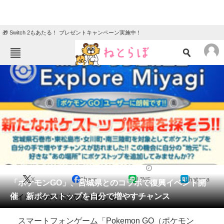
🎁 Switch 2もあたる！ プレゼントキャンペーン実施中！
ねとらぼメニュー
TOP
ニュース
エンタメ
クイズ
グルメ
地域
住まい
教育・育児
動物
リサーチ
2016/11/02 20:58（公開）
X
Share
LINE
hatena
会員記事
「ポケモンGO」、宮城県とのコラボで復興イベント開
催 新ポケストップを自分で増やすチャンス
コイキング釣り大会などの催しも。
メディア
スマートフォンゲーム「Pokemon GO（ポケモン
注目記事を集めた総合ページ