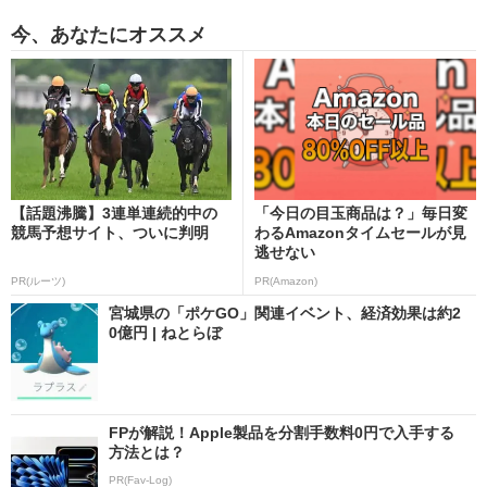
今、あなたにオススメ
【話題沸騰】3連単連続的中の
「今日の目玉商品は？」毎日変
競馬予想サイト、ついに判明
わるAmazonタイムセールが見
逃せない
PR(ルーツ)
PR(Amazon)
宮城県の「ポケGO」関連イベント、経済効果は約2
0億円 | ねとらぼ
FPが解説！Apple製品を分割手数料0円で入手する
方法とは？
PR(Fav-Log)