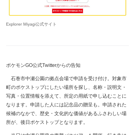
企業向けIT製品の総合サイト
IT製品の技術・比較・事例
Explorer Miyagi公式サイト
製造業のIT導入・活用を支援
モノづくり技術者専門サイト
エレクトロニクス専門サイト
ポケモンGO公式Twitterからの告知
電子設計の基本と応用
石巻市中瀬公園の拠点会場で申請を受け付け。対象市
エネルギーの専門メディア
町のポケストップにしたい場所を探し、名称・説明文・
写真・位置情報を添えて、所定の用紙で申し込むことに
建設×テクノロジーの最前線
なります。申請した人には記念品の贈呈も。申請された
ちょっと気になるネットの話題
候補のなかで、歴史・文化的な価値があるふさわしい場
所が、後日ポケストップとなります。