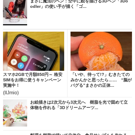
まさに魔法のペン：空中に絵を描ける3Dペン「3Do
odler」の使い手が描く「ゴ...
スマホ2GBで月額850円～ 格安
「いや、待って!?」むきたての
SIMをお得に使うキャンペーン
みかんかと思ったら…… “脳が
実施中！
バグる”まさかの正体...
(IIJmio)
お絵描きは2次元から3次元へ 樹脂を光で固めて立
体物を作れる「3Dドリームアーツ...