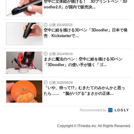
空中に立体絵が描ける！ 3Dプリントペン「3D
oodler2.0」が国内で販売決...
公開 2014/02/21
空中に絵を描ける3Dペン「3Doodler」日本で発
売 Kickstarterで...
公開 2014/06/16
まさに魔法のペン：空中に絵を描ける3Dペン
「3Doodler」の使い手が描く「ゴ...
公開 2025/08/26
「いや、待って!?」むきたてのみかんかと思っ
たら…… “脳がバグる”まさかの正体...
Recommended by
Copyright © ITmedia Inc. All Rights Reserved.