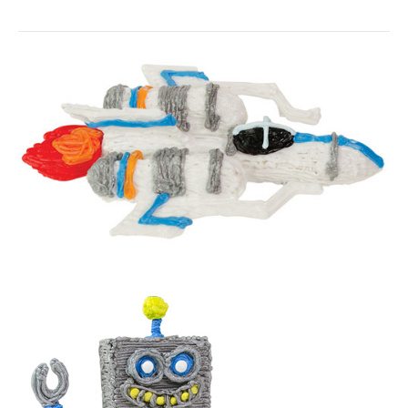
企業向けIT製品の総合サイト
IT製品の技術・比較・事例
製造業のIT導入・活用を支援
モノづくり技術者専門サイト
エレクトロニクス専門サイト
電子設計の基本と応用
エネルギーの専門メディア
建設×テクノロジーの最前線
ちょっと気になるネットの話題