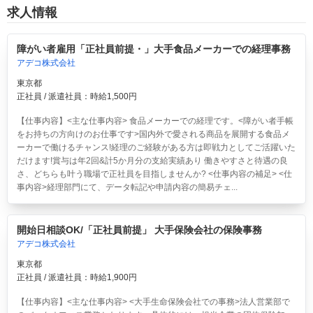
求人情報
障がい者雇用「正社員前提・」大手食品メーカーでの経理事務
アデコ株式会社
東京都
正社員 / 派遣社員：時給1,500円
【仕事内容】<主な仕事内容> 食品メーカーでの経理です。<障がい者手帳
をお持ちの方向けのお仕事です>国内外で愛される商品を展開する食品メ
ーカーで働けるチャンス!経理のご経験がある方は即戦力としてご活躍いた
だけます!賞与は年2回&計5か月分の支給実績あり 働きやすさと待遇の良
さ、どちらも叶う職場で正社員を目指しませんか? <仕事内容の補足> <仕
事内容>経理部門にて、データ転記や申請内容の簡易チェ...
開始日相談OK/「正社員前提」 大手保険会社の保険事務
アデコ株式会社
東京都
正社員 / 派遣社員：時給1,900円
【仕事内容】<主な仕事内容> <大手生命保険会社での事務>法人営業部で