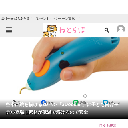
🎁 Switch 2もあたる！ プレゼントキャンペーン実施中！
ねとらぼメニュー
TOP
ニュース
エンタメ
クイズ
グルメ
地域
住まい
教育・育児
動物
リサーチ
2016/11/03 22:00（公開）
X
Share
LINE
hatena
会員記事
空中に絵を描ける3Dペン「3Doodler」に子ども向けモ
デル登場 素材が低温で溶けるので安全
従来製品とは異なるコードレス仕様。
メディア
目次を表示
注目記事を集めた総合ページ