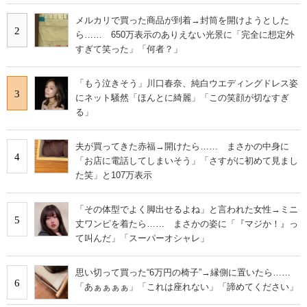
メルカリで買った商品が到着→封筒を開けようとした
2
ら…… 650万表示のありえない光景に「完全に想定外
すぎて笑った」「何者？」
「もう泣きそう」川口春奈、純白ウエディングドレス姿
3
にネット騒然「ほんとに綺麗」「この笑顔が切なすぎ
る」
夫が買ってきた赤福→開けたら…… まさかの中身に
4
「お店に電話してしまいそう」「さすがに初めて見まし
た笑」と107万表示
「その体型でよく脚出せるよね」と言われた女性→ミニ
5
丈ワンピを着たら…… まさかの姿に「『マジか！』っ
て叫んだ」「スーパーオシャレ」
思い切って買った“6万円の椅子”→縁側に置いたら……
6
「あぁぁぁぁ」「これは座れない」「諦めてください」