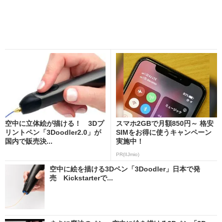
空中に立体絵が描ける！ 3Dプ
スマホ2GBで月額850円～ 格安
リントペン「3Doodler2.0」が
SIMをお得に使うキャンペーン
国内で販売決...
実施中！
PR(IIJmio)
空中に絵を描ける3Dペン「3Doodler」日本で発
売 Kickstarterで...