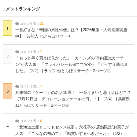
コメントランキング
コメント数：
21
1
一番好きな「韓国の男性俳優」は？【2026年版・人気投票実施
中】 | 芸能人 ねとらぼリサーチ
コメント数：
7
2
「もっと早く買えば良かった」 カインズの“車内遮光カーテ
ン”が大人気 「プライバシーも保てて安心」「ぐっすり眠れま
した」（2/2） | ライフ ねとらぼリサーチ：2ページ目
コメント数：
7
3
兵庫県の「ケーキ」の名店10選！ 一番うまいと思う店はどこ？
【7月12日は「デコレーションケーキの日」！】（2/4） | 兵庫県
ねとらぼリサーチ：2ページ目
コメント数：
5
4
「北海道土産としてもセンス抜群」六花亭の“店舗限定”お菓子が
人気 「こんなの初めて」「箱買いするべきだった」（1/2） |