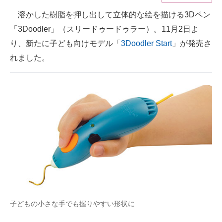
溶かした樹脂を押し出して立体的な絵を描ける3Dペン
ITの今と未来を見通す
「3Doodler」（スリードゥードゥラー）。11月2日よ
スマホと通信の最新トレンド
り、新たに子ども向けモデル「
3Doodler Start
」が発売さ
れました。
進化するPCとデバイスの未来
好きが集まる 比べて選べる
ビジネスと働き方のヒント
AI活用のいまが分かる
企業ITのトレンドを詳説
経営リーダーのコミュニティ
マーケ×ITの今がよく分かる
子どもの小さな手でも握りやすい形状に
ITエンジニア向け専門サイト