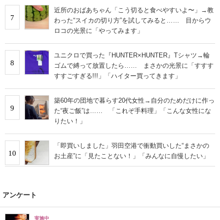
近所のおばあちゃん「こう切ると食べやすいよ〜」→教
7
わった“スイカの切り方”を試してみると…… 目からウ
ロコの光景に「やってみます」
ユニクロで買った『HUNTER×HUNTER』Tシャツ→輪
8
ゴムで縛って放置したら…… まさかの光景に「すすす
すすごすぎる!!!」「ハイター買ってきます」
築60年の団地で暮らす20代女性→自分のためだけに作っ
9
た“夜ご飯”は…… 「これぞ手料理」「こんな女性にな
りたい！」
「即買いしました」羽田空港で衝動買いした“まさかの
10
お土産”に「見たことない！」「みんなに自慢したい」
アンケート
実施中