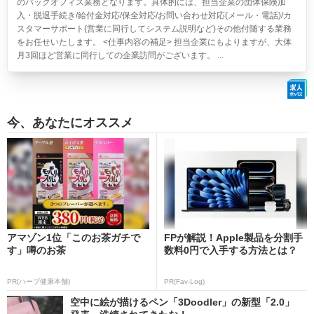
のバックオフィス業務となります。具体的には、担当企業の団体保険加
入・脱退手続き/給付金対応/保全対応/お問い合わせ対応(メール・電話)/カ
スタマーサポート(営業に同行してシステム説明など)その他付随する業務
をお任せいたします。 <仕事内容の補足> 担当企業にもよりますが、大体
月3回ほど営業に同行しての企業訪問がございます。 ...
今、あなたにオススメ
アマゾン1位「このお茶ガチで
FPが解説！Apple製品を分割手
す」噂のお茶
数料0円で入手する方法とは？
PR(ハーブ健康本舗)
PR(Fav-Log)
空中に絵が描けるペン「3Doodler」の新型「2.0」