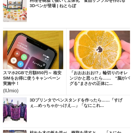
料理を樹脂で描いて立体化 食品サンプルを作れる
3Dペンが登場 | ねとらぼ
スマホ2GBで月額850円～ 格安
「おおおおお!?」輪切りのオレ
SIMをお得に使うキャンペーン
ンジかと思ったら…… “脳がバ
実施中！
グる”まさかの正体に...
(IIJmio)
3Dプリンタでペンスタンドを作ったら……「すげ
ぇ…めっちゃかっけえ…」「なにこれ...
枯れた木の板を並べ、樹脂を流すと……「とにか