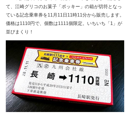
て、江崎グリコのお菓子「ポッキー」の箱が切符となっ
ITの今と未来を見通す
ている記念乗車券を11月11日11時11分から販売します。
価格は1110円で、個数は1111個限定。いちいち「1」が
スマホと通信の最新トレンド
並びまくり！
進化するPCとデバイスの未来
好きが集まる 比べて選べる
ビジネスと働き方のヒント
AI活用のいまが分かる
企業ITのトレンドを詳説
経営リーダーのコミュニティ
マーケ×ITの今がよく分かる
ITエンジニア向け専門サイト