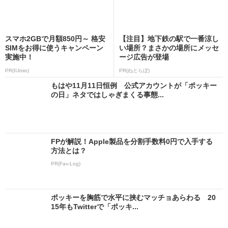
スマホ2GBで月額850円～ 格安
【注目】地下鉄の駅で一番涼し
SIMをお得に使うキャンペーン
い場所？まさかの場所にメッセ
実施中！
ージ広告が登場
PR(IIJmio)
PR(ねとらぼ)
もはや11月11日恒例 公式アカウントが「ポッキー
の日」ネタではしゃぎまくる事態...
FPが解説！Apple製品を分割手数料0円で入手する
方法とは？
PR(Fav-Log)
ポッキーを胸筋で水平に挟むマッチョあらわる 20
15年もTwitterで「ポッキ...