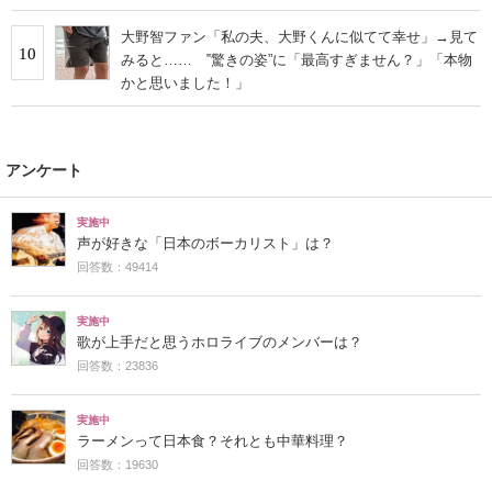
大野智ファン「私の夫、大野くんに似てて幸せ」→見て
10
みると…… ‟驚きの姿”に「最高すぎません？」「本物
かと思いました！」
アンケート
実施中
声が好きな「日本のボーカリスト」は？
回答数：49414
実施中
歌が上手だと思うホロライブのメンバーは？
回答数：23836
実施中
ラーメンって日本食？それとも中華料理？
回答数：19630