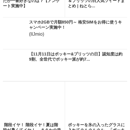
たが一番好きなのは？【アンケ
＆プリッツの日人気ツイートま
ート実施中】
とめ | ねとら...
スマホ2GBで月額850円～ 格安SIMをお得に使うキ
ャンペーン実施中！
(IIJmio)
【11月11日はポッキー&プリッツの日】認知度は約
9割、全世代でポッキー派が約7...
階段イヤ！ 階段イヤ！夏は階
ポッキーを氷の入ったグラスに
段が暑くてイヤ！ →まさかの発
入れてクルクルクル 「ポッキ