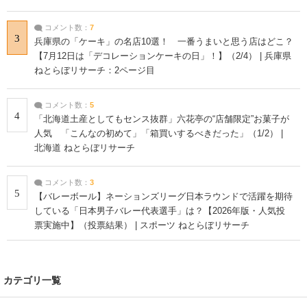
コメント数：
7
3
兵庫県の「ケーキ」の名店10選！ 一番うまいと思う店はどこ？
【7月12日は「デコレーションケーキの日」！】（2/4） | 兵庫県
ねとらぼリサーチ：2ページ目
コメント数：
5
4
「北海道土産としてもセンス抜群」六花亭の“店舗限定”お菓子が
人気 「こんなの初めて」「箱買いするべきだった」（1/2） |
北海道 ねとらぼリサーチ
コメント数：
3
5
【バレーボール】ネーションズリーグ日本ラウンドで活躍を期待
している「日本男子バレー代表選手」は？【2026年版・人気投
票実施中】（投票結果） | スポーツ ねとらぼリサーチ
カテゴリ一覧