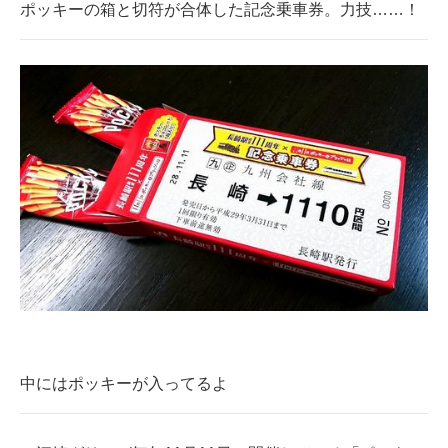
ポッキーの箱と切符が合体した記念乗車券。力技……！
企業向けIT製品の総合サイト
IT製品の技術・比較・事例
製造業のIT導入・活用を支援
モノづくり技術者専門サイト
エレクトロニクス専門サイト
電子設計の基本と応用
エネルギーの専門メディア
建設×テクノロジーの最前線
ちょっと気になるネットの話題
中にはポッキーが入ってるよ