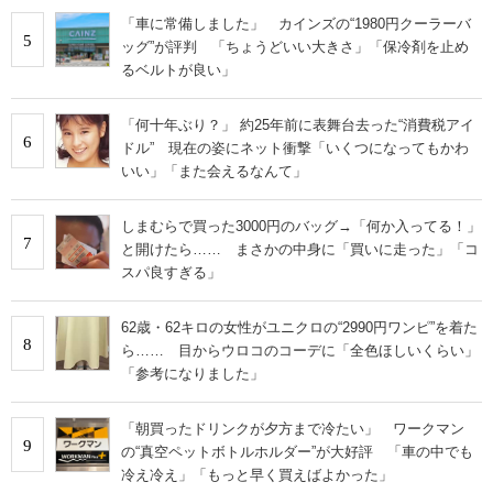
「車に常備しました」 カインズの“1980円クーラーバ
5
ッグ”が評判 「ちょうどいい大きさ」「保冷剤を止め
るベルトが良い」
「何十年ぶり？」 約25年前に表舞台去った“消費税アイ
6
ドル” 現在の姿にネット衝撃「いくつになってもかわ
いい」「また会えるなんて」
しまむらで買った3000円のバッグ→「何か入ってる！」
7
と開けたら…… まさかの中身に「買いに走った」「コ
スパ良すぎる」
62歳・62キロの女性がユニクロの“2990円ワンピ”を着た
8
ら…… 目からウロコのコーデに「全色ほしいくらい」
「参考になりました」
「朝買ったドリンクが夕方まで冷たい」 ワークマン
9
の“真空ペットボトルホルダー”が大好評 「車の中でも
冷え冷え」「もっと早く買えばよかった」