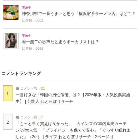
実施中
神奈川県で一番うまいと思う「横浜家系ラーメン店」はどこ？
回答数：8502
実施中
唯一無二の歌声だと思うボーカリストは？
回答数：8069
コメントランキング
コメント数：
21
1
一番好きな「韓国の男性俳優」は？【2026年版・人気投票実施
中】 | 芸能人 ねとらぼリサーチ
コメント数：
7
2
「もっと早く買えば良かった」 カインズの“車内遮光カーテ
ン”が大人気 「プライバシーも保てて安心」「ぐっすり眠れま
した」（2/2） | ライフ ねとらぼリサーチ：2ページ目