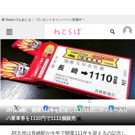
🎁 Switch 2もあたる！ プレゼントキャンペーン実施中！
ねとらぼメニュー
TOP
ニュース
エンタメ
クイズ
グルメ
地域
住まい
教育・育児
動物
リサーチ
2016/11/04 13:21（公開）
X
Share
LINE
hatena
会員記事
JR長崎駅、開業111年を記念し11月11日にポッキー入り
の乗車券を1110円で1111個販売
販売開始時刻も11時11分と、「1」の嵐。
メディア
JR九州は長崎駅が今年で開業111年を迎えるの記念し
注目記事を集めた総合ページ