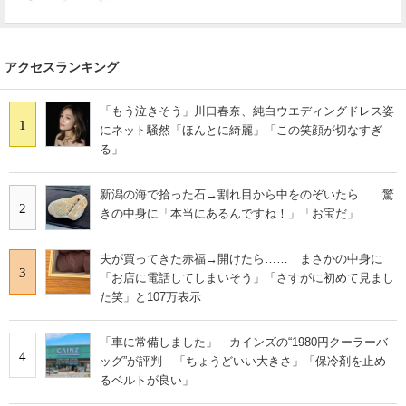
アクセスランキング
「もう泣きそう」川口春奈、純白ウエディングドレス姿
1
にネット騒然「ほんとに綺麗」「この笑顔が切なすぎ
る」
新潟の海で拾った石→割れ目から中をのぞいたら……驚
2
きの中身に「本当にあるんですね！」「お宝だ」
夫が買ってきた赤福→開けたら…… まさかの中身に
3
「お店に電話してしまいそう」「さすがに初めて見まし
た笑」と107万表示
「車に常備しました」 カインズの“1980円クーラーバ
4
ッグ”が評判 「ちょうどいい大きさ」「保冷剤を止め
るベルトが良い」