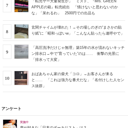
「転売ヤー大量発生か」 ミスド、『Mrs. GREEN
7
APPLEの箱』転売続出 「情けないと思わないのか
な」「呆れるわ」 2500円での出品も
玄関チャイムが壊れた！→その場しのぎの“まさかの貼
8
り紙”に「昭和っぽいw」「こんなん貼ったら連呼やで」
「高圧洗浄だけじゃ無理」築15年の水が流れないキッチ
9
ン排水口→中で“育っていた”のは…… 衝撃の光景に
「排水って大変」
おばあちゃん家の柴犬「コロ」→お客さんが来る
10
と…… 「これは強力な番犬だな」「名付けした人セン
ス抜群」
アンケート
実施中
声が好きな「日本のボーカリスト」は？