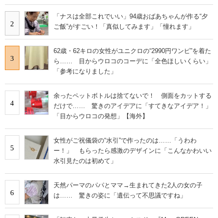
「ナスは全部これでいい」94歳おばあちゃんが作る“夕
2
ご飯”がすごい！「真似してみます」「憧れます」
62歳・62キロの女性がユニクロの“2990円ワンピ”を着た
3
ら…… 目からウロコのコーデに「全色ほしいくらい」
「参考になりました」
余ったペットボトルは捨てないで！ 側面をカットする
4
だけで…… 驚きのアイデアに「すてきなアイデア！」
「目からウロコの発想」【海外】
女性がご祝儀袋の“水引”で作ったのは……「うわわ
5
ー！」 もらったら感激のデザインに「こんなかわいい
水引見たのは初めて」
天然パーマのパパとママ→生まれてきた2人の女の子
6
は…… 驚きの姿に「遺伝って不思議ですね」