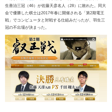
生善治三冠（46）が佐藤天彦名人（28）に敗れた。同大
ITの今と未来を見通す
会で優勝した棋士は2017年春に開催される「第2期電王
戦」でコンピュータと対戦する仕組みだったが、羽生三
スマホと通信の最新トレンド
冠の不出場が決まった。
進化するPCとデバイスの未来
好きが集まる 比べて選べる
ビジネスと働き方のヒント
AI活用のいまが分かる
企業ITのトレンドを詳説
経営リーダーのコミュニティ
マーケ×ITの今がよく分かる
ITエンジニア向け専門サイト