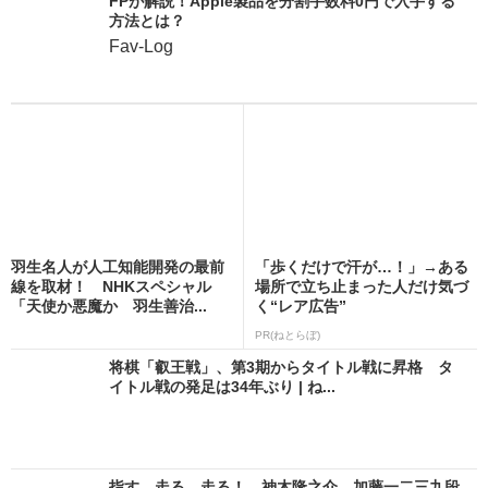
FPが解説！Apple製品を分割手数料0円で入手する
方法とは？
Fav-Log
羽生名人が人工知能開発の最前
「歩くだけで汗が…！」→ある
線を取材！ NHKスペシャル
場所で立ち止まった人だけ気づ
「天使か悪魔か 羽生善治...
く“レア広告”
PR(ねとらぼ)
将棋「叡王戦」、第3期からタイトル戦に昇格 タ
イトル戦の発足は34年ぶり | ね...
指す、走る、走る！ 神木隆之介、加藤一二三九段