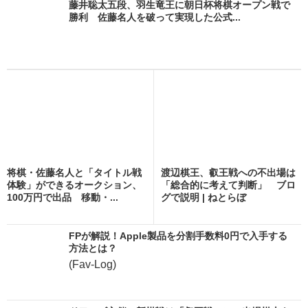
藤井聡太五段、羽生竜王に朝日杯将棋オープン戦で
勝利 佐藤名人を破って実現した公式...
将棋・佐藤名人と「タイトル戦
渡辺棋王、叡王戦への不出場は
体験」ができるオークション、
「総合的に考えて判断」 ブロ
100万円で出品 移動・...
グで説明 | ねとらぼ
FPが解説！Apple製品を分割手数料0円で入手する
方法とは？
(Fav-Log)