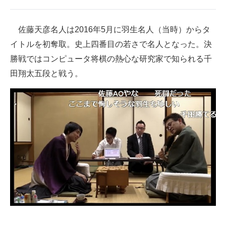
企業向けIT製品の総合サイト
佐藤天彦名人は2016年5月に羽生名人（当時）からタ
IT製品の技術・比較・事例
イトルを初奪取。史上四番目の若さで名人となった。決
製造業のIT導入・活用を支援
勝戦ではコンピュータ将棋の熱心な研究家で知られる千
田翔太五段と戦う。
モノづくり技術者専門サイト
エレクトロニクス専門サイト
電子設計の基本と応用
エネルギーの専門メディア
建設×テクノロジーの最前線
ちょっと気になるネットの話題