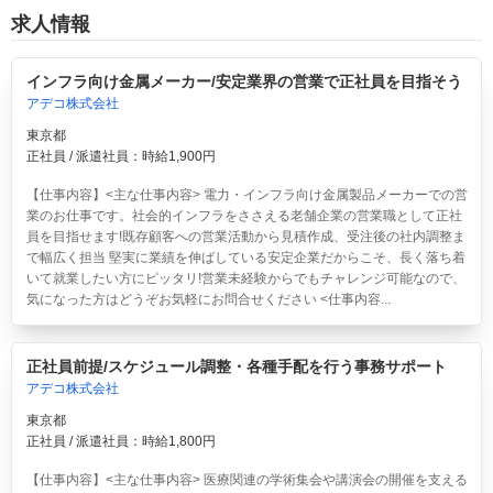
求人情報
インフラ向け金属メーカー/安定業界の営業で正社員を目指そう
アデコ株式会社
東京都
正社員 / 派遣社員：時給1,900円
【仕事内容】<主な仕事内容> 電力・インフラ向け金属製品メーカーでの営
業のお仕事です。社会的インフラをささえる老舗企業の営業職として正社
員を目指せます!既存顧客への営業活動から見積作成、受注後の社内調整ま
で幅広く担当 堅実に業績を伸ばしている安定企業だからこそ、長く落ち着
いて就業したい方にピッタリ!営業未経験からでもチャレンジ可能なので、
気になった方はどうぞお気軽にお問合せください <仕事内容...
正社員前提/スケジュール調整・各種手配を行う事務サポート
アデコ株式会社
東京都
正社員 / 派遣社員：時給1,800円
【仕事内容】<主な仕事内容> 医療関連の学術集会や講演会の開催を支える