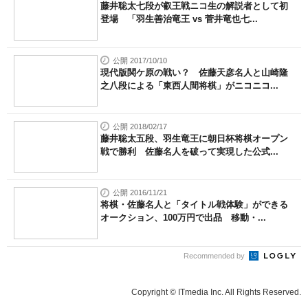
藤井聡太七段が叡王戦ニコ生の解説者として初
登場 「羽生善治竜王 vs 菅井竜也七...
公開 2017/10/10
現代版関ケ原の戦い？ 佐藤天彦名人と山崎隆
之八段による「東西人間将棋」がニコニコ...
公開 2018/02/17
藤井聡太五段、羽生竜王に朝日杯将棋オープン
戦で勝利 佐藤名人を破って実現した公式...
公開 2016/11/21
将棋・佐藤名人と「タイトル戦体験」ができる
オークション、100万円で出品 移動・...
Recommended by
Copyright © ITmedia Inc. All Rights Reserved.