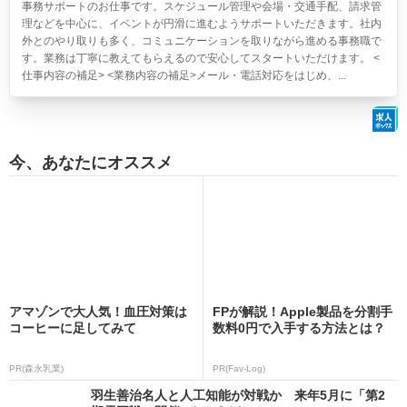
事務サポートのお仕事です。スケジュール管理や会場・交通手配、請求管
理などを中心に、イベントが円滑に進むようサポートいただきます。社内
外とのやり取りも多く、コミュニケーションを取りながら進める事務職で
す。業務は丁寧に教えてもらえるので安心してスタートいただけます。 <
仕事内容の補足> <業務内容の補足>メール・電話対応をはじめ、...
今、あなたにオススメ
アマゾンで大人気！血圧対策は
FPが解説！Apple製品を分割手
コーヒーに足してみて
数料0円で入手する方法とは？
PR(森永乳業)
PR(Fav-Log)
羽生善治名人と人工知能が対戦か 来年5月に「第2