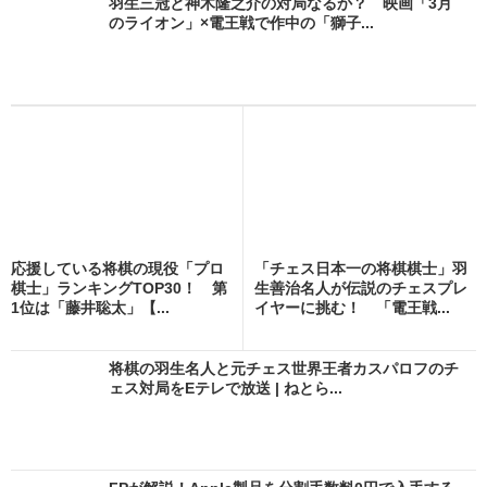
羽生三冠と神木隆之介の対局なるか？ 映画「3月
のライオン」×電王戦で作中の「獅子...
応援している将棋の現役「プロ
「チェス日本一の将棋棋士」羽
棋士」ランキングTOP30！ 第
生善治名人が伝説のチェスプレ
1位は「藤井聡太」【...
イヤーに挑む！ 「電王戦...
将棋の羽生名人と元チェス世界王者カスパロフのチ
ェス対局をEテレで放送 | ねとら...