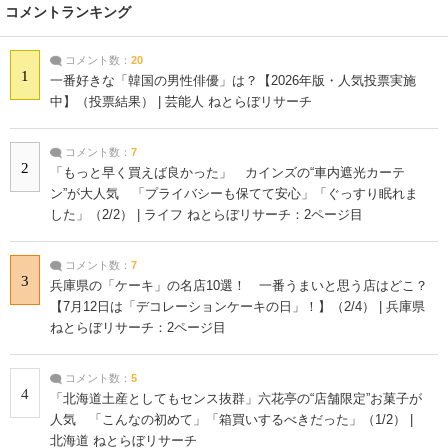
コメントランキング
コメント数：
20
1
一番好きな「韓国の男性俳優」は？【2026年版・人気投票実施
中】（投票結果） | 芸能人 ねとらぼリサーチ
コメント数：
7
2
「もっと早く買えば良かった」 カインズの“車内遮光カーテ
ン”が大人気 「プライバシーも保てて安心」「ぐっすり眠れま
した」（2/2） | ライフ ねとらぼリサーチ：2ページ目
コメント数：
7
3
兵庫県の「ケーキ」の名店10選！ 一番うまいと思う店はどこ？
【7月12日は「デコレーションケーキの日」！】（2/4） | 兵庫県
ねとらぼリサーチ：2ページ目
コメント数：
5
4
「北海道土産としてもセンス抜群」六花亭の“店舗限定”お菓子が
人気 「こんなの初めて」「箱買いするべきだった」（1/2） |
北海道 ねとらぼリサーチ