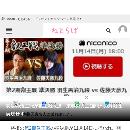
🎁 Switch 2もあたる！ プレゼントキャンペーン実施中！
ねとらぼメニュー
TOP
ニュース
エンタメ
クイズ
グルメ
地域
住まい
教育・育児
動物
リサーチ
2016/11/14 22:50（公開）
X
Share
LINE
hatena
会員記事
羽生善治三冠が叡王戦敗退 来春の人工知能との対戦は
実現せず
準決勝で佐藤天彦名人に破れました。
メディア
将棋の
第2期叡王戦
の準決勝が11月14日に行われ、羽
注目記事を集めた総合ページ