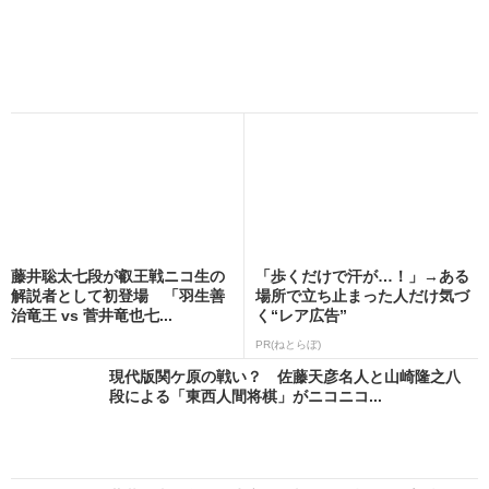
藤井聡太七段が叡王戦ニコ生の
「歩くだけで汗が…！」→ある
解説者として初登場 「羽生善
場所で立ち止まった人だけ気づ
治竜王 vs 菅井竜也七...
く“レア広告”
PR(ねとらぼ)
現代版関ケ原の戦い？ 佐藤天彦名人と山崎隆之八
段による「東西人間将棋」がニコニコ...