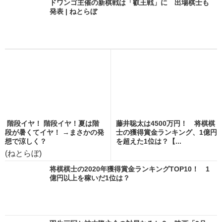
ドワンゴ主催の新棋戦は「叡王戦」に 出場棋士も
発表 | ねとらぼ
階段イヤ！ 階段イヤ！夏は階
藤井聡太は4500万円！ 将棋棋
段が暑くてイヤ！ →まさかの発
士の獲得賞金ランキング、1億円
想で涼しく？
を超えた1位は？【...
(ねとらぼ)
将棋棋士の2020年獲得賞金ランキングTOP10！ 1
億円以上を稼いだ1位は？