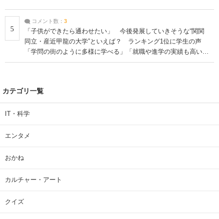
コメント数：
3
5
「子供ができたら通わせたい」 今後発展していきそうな“関関
同立・産近甲龍の大学”といえば？ ランキング1位に学生の声
「学問の街のように多様に学べる」「就職や進学の実績も高い」
| 大学 ねとらぼリサーチ
カテゴリ一覧
IT・科学
エンタメ
おかね
カルチャー・アート
クイズ