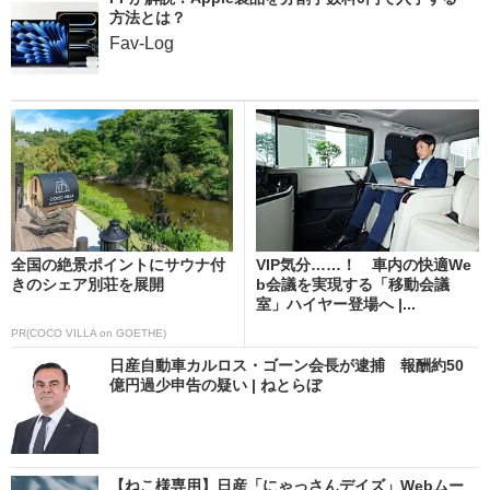
方法とは？
Fav-Log
全国の絶景ポイントにサウナ付
VIP気分……！ 車内の快適We
きのシェア別荘を展開
b会議を実現する「移動会議
室」ハイヤー登場へ |...
PR(COCO VILLA on GOETHE)
日産自動車カルロス・ゴーン会長が逮捕 報酬約50
億円過少申告の疑い | ねとらぼ
【ねこ様専用】日産「にゃっさんデイズ」Webムー