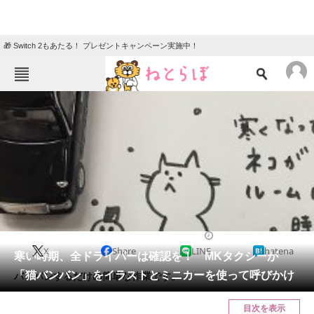
🎁 Switch 2もあたる！ プレゼントキャンペーン実施中！
ねとらぼメニュー
TOP
ニュース
エンタメ
クイズ
グルメ
地域
住まい
教育・育児
動物
リサーチ
2016/11/26 17:57（公開）
X
Share
LINE
hatena
会員記事
寒い時期、全ドライバーは確認を！ MKタクシーが
「猫バンバン」をイラストとミニカーを使って呼びかけ
バンバンするだけの簡単な作業です。
メディア
目次を表示
注目記事を集めた総合ページ