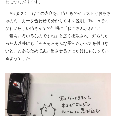
とにつながります。
企業向けIT製品の総合サイト
MKタクシーはこの内容を、猫たちのイラストとおもち
IT製品の技術・比較・事例
ゃのミニカーを合わせて分かりやすく説明。Twitterでは
かわいらしい猫さんでの説明に「ねこさんかわいい」
製造業のIT導入・活用を支援
「猫もいろいろなのですね」と広く拡散され、知らなか
モノづくり技術者専門サイト
った人以外にも「そろそろそんな季節だから気を付けな
いと」とあらためて思い出させるきっかけにもなってい
エレクトロニクス専門サイト
るようでした。
電子設計の基本と応用
エネルギーの専門メディア
建設×テクノロジーの最前線
ちょっと気になるネットの話題