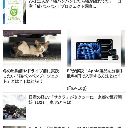
7人に1人が「猫バンバンしたら猫が隠れてた」 日
産「猫バンバン」プロジェクト調査...
冬の出勤前やドライブ前に実践
FPが解説！Apple製品を分割手
したい「猫バンバンプロジェク
数料0円で入手する方法とは？
ト」とは？ | ねとらぼ
(Fav-Log)
日産の軽EV「サクラ」がタクシーに 京都で運行開
始（1/2） | 車 ねとらぼ