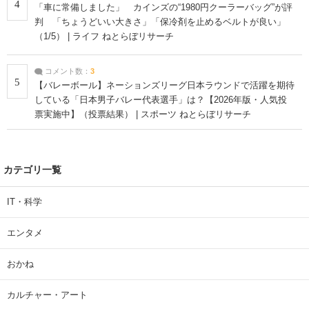
4
「車に常備しました」 カインズの“1980円クーラーバッグ”が評
判 「ちょうどいい大きさ」「保冷剤を止めるベルトが良い」
（1/5） | ライフ ねとらぼリサーチ
コメント数：
3
5
【バレーボール】ネーションズリーグ日本ラウンドで活躍を期待
している「日本男子バレー代表選手」は？【2026年版・人気投
票実施中】（投票結果） | スポーツ ねとらぼリサーチ
カテゴリ一覧
IT・科学
エンタメ
おかね
カルチャー・アート