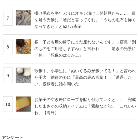
掛け毛布を半年ぶりにオキシ漬け→翌朝見たら…… 目
7
を疑う光景に「嘘だと言ってくれ」「うちの毛布も怖く
なってきた」と627万表示
客「子ども用の椅子にまだ座れないんです」→店員「別
8
のものをご用意しますね」と言われ…… 驚きの光景に
「神」「想像のはるか上」
散歩中、小学生に「ぬいぐるみが歩いてる！」と言われ
9
た子犬 納得の姿に「最高の褒め言葉！」「遭遇した
い」投稿者に話を聞いた
お菓子の空き缶にロープを貼り付けていくと…… 完成
10
したまさかの収納アイテムに「素敵な才能」「これいい
ね」【海外】
アンケート