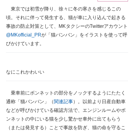
東京では初雪が降り、徐々に冬の寒さを感じるこの
ITの今と未来を見通す
頃。それに伴って発生する、猫が車に入り込んで起きる
スマホと通信の最新トレンド
事故の防止対策として、MKタクシーのTwitterアカウント
@MKofficial_PR
が「猫バンバン」をイラストを使って呼
進化するPCとデバイスの未来
びかけています。
好きが集まる 比べて選べる
ビジネスと働き方のヒント
なにこれかわいい
AI活用のいまが分かる
企業ITのトレンドを詳説
乗車前にボンネットの部分をノックするようにたたく
通称「猫バンバン」（
関連記事
）。以前より日産自動車
経営リーダーのコミュニティ
などが呼びかけている確認方法で、エンジンルームやボ
マーケ×ITの今がよく分かる
ンネットの中にいる猫を少し驚かせ車外に出てもらう
（または発見する）ことで事故を防ぎ、猫の命を守るこ
ITエンジニア向け専門サイト