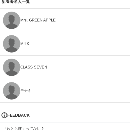
新着著名人一覧
Mrs. GREEN APPLE
M!LK
CLASS SEVEN
モナキ
FEEDBACK
「ねとらぼ」ってなに？