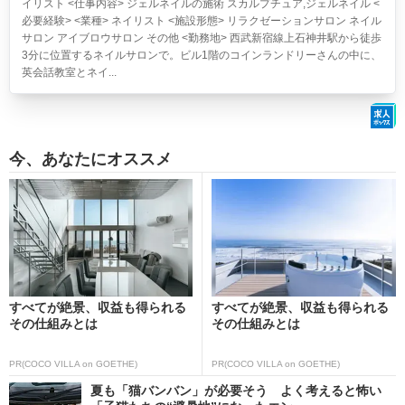
イリスト <仕事内容> ジェルネイルの施術 スカルプチュア,ジェルネイル <
必要経験> <業種> ネイリスト <施設形態> リラクゼーションサロン ネイル
サロン アイブロウサロン その他 <勤務地> 西武新宿線上石神井駅から徒歩
3分に位置するネイルサロンで。ビル1階のコインランドリーさんの中に、
英会話教室とネイ...
今、あなたにオススメ
すべてが絶景、収益も得られる
すべてが絶景、収益も得られる
その仕組みとは
その仕組みとは
PR(COCO VILLA on GOETHE)
PR(COCO VILLA on GOETHE)
夏も「猫バンバン」が必要そう よく考えると怖い