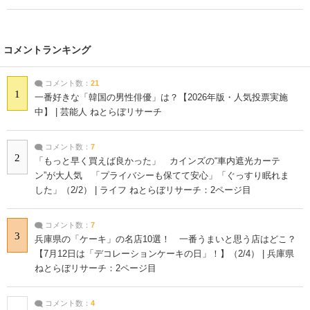
コメントランキング
コメント数：
21
1
一番好きな「韓国の男性俳優」は？【2026年版・人気投票実施
中】 | 芸能人 ねとらぼリサーチ
コメント数：
7
2
「もっと早く買えば良かった」 カインズの“車内遮光カーテ
ン”が大人気 「プライバシーも保てて安心」「ぐっすり眠れま
した」（2/2） | ライフ ねとらぼリサーチ：2ページ目
コメント数：
7
3
兵庫県の「ケーキ」の名店10選！ 一番うまいと思う店はどこ？
【7月12日は「デコレーションケーキの日」！】（2/4） | 兵庫県
ねとらぼリサーチ：2ページ目
コメント数：
4