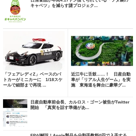
キャベツ」を減らす謎プロジェク...
「フェアレディZ」ベースのパ
近江牛に舌鼓……！ 日産自動
トカーがミニカーに 1/18スケ
車が「リアル人生ゲーム」を実
ールで細部まで再現 ...
施 東海道を舞台に豪華グ...
日産自動車前会長、カルロス・ゴーン被告がTwitter
開始 「真実を話す準備があ...
FPが解説！Apple製品を分割手数料0円で入手する