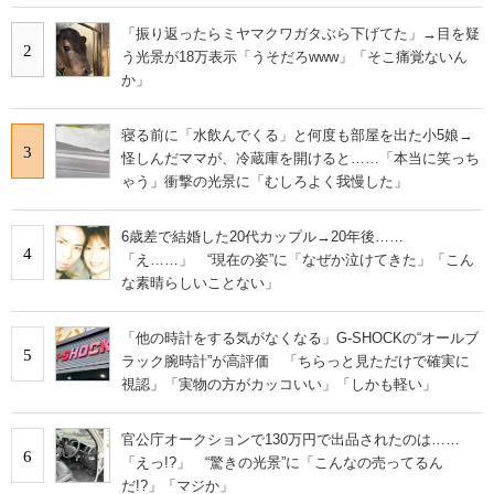
「振り返ったらミヤマクワガタぶら下げてた」→目を疑
2
う光景が18万表示「うそだろwww」「そこ痛覚ないん
か」
寝る前に「水飲んでくる」と何度も部屋を出た小5娘→
3
怪しんだママが、冷蔵庫を開けると……「本当に笑っち
ゃう」衝撃の光景に「むしろよく我慢した」
6歳差で結婚した20代カップル→20年後……
4
「え……」 “現在の姿”に「なぜか泣けてきた」「こん
な素晴らしいことない」
「他の時計をする気がなくなる」G-SHOCKの“オールブ
5
ラック腕時計”が高評価 「ちらっと見ただけで確実に
視認」「実物の方がカッコいい」「しかも軽い」
官公庁オークションで130万円で出品されたのは……
6
「えっ!?」 “驚きの光景”に「こんなの売ってるん
だ!?」「マジか」