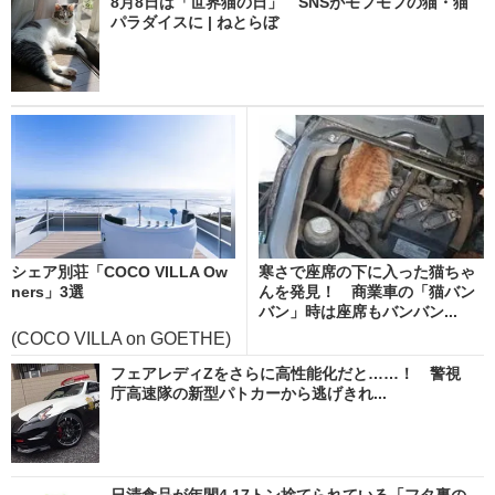
8月8日は「世界猫の日」 SNSがモフモフの猫・猫
パラダイスに | ねとらぼ
シェア別荘「COCO VILLA Ow
寒さで座席の下に入った猫ちゃ
ners」3選
んを発見！ 商業車の「猫バン
バン」時は座席もバンバン...
(COCO VILLA on GOETHE)
フェアレディZをさらに高性能化だと……！ 警視
庁高速隊の新型パトカーから逃げきれ...
日清食品が年間4.17トン捨てられている「フタ裏の