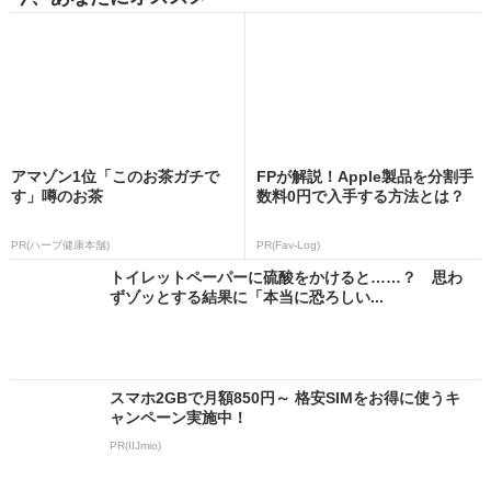
アマゾン1位「このお茶ガチで
FPが解説！Apple製品を分割手
す」噂のお茶
数料0円で入手する方法とは？
PR(ハーブ健康本舗)
PR(Fav-Log)
トイレットペーパーに硫酸をかけると……？ 思わ
ずゾッとする結果に「本当に恐ろしい...
スマホ2GBで月額850円～ 格安SIMをお得に使うキ
ャンペーン実施中！
PR(IIJmio)