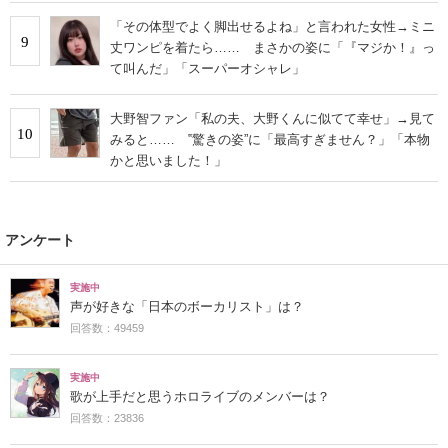
「その体型でよく脚出せるよね」と言われた女性→ミニ
9
丈ワンピを着たら…… まさかの姿に「『マジか！』っ
て叫んだ」「スーパーオシャレ」
大野智ファン「私の夫、大野くんに似てて幸せ」→見て
10
みると…… ‟驚きの姿”に「最高すぎません？」「本物
かと思いました！」
アンケート
実施中
声が好きな「日本のボーカリスト」は？
回答数：49459
実施中
歌が上手だと思うホロライブのメンバーは？
回答数：23836