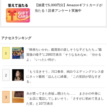
【抽選で5,000円分】Amazonギフトカードが
当たる！読者アンケート実施中
アクセスランキング
「映画ちいかわ」鑑賞前の楽しそうな子どもたち→“鑑
1
賞後の様子”に2900万表示「そうなるわなw」「分かる
よ」「いったい何が」
「もう泣きそう」川口春奈、純白ウエディングドレス姿
2
にネット騒然「ほんとに綺麗」「この笑顔が切なすぎ
る」
夫が買ってきた赤福→開けたら…… まさかの中身に
3
「お店に電話してしまいそう」「さすがに初めて見まし
た笑」と107万表示