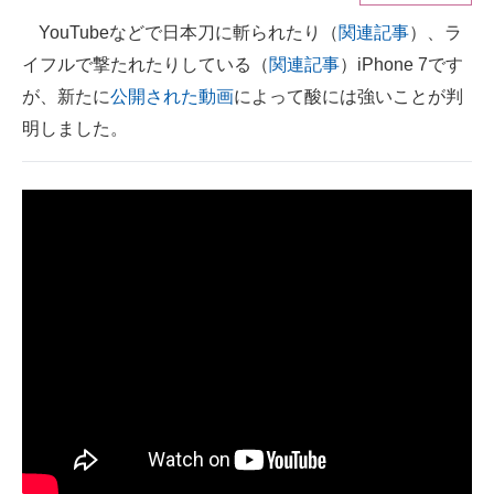
YouTubeなどで日本刀に斬られたり（
関連記事
）、ラ
ITの今と未来を見通す
イフルで撃たれたりしている（
関連記事
）iPhone 7です
スマホと通信の最新トレンド
が、新たに
公開された動画
によって酸には強いことが判
明しました。
進化するPCとデバイスの未来
好きが集まる 比べて選べる
ビジネスと働き方のヒント
AI活用のいまが分かる
企業ITのトレンドを詳説
経営リーダーのコミュニティ
マーケ×ITの今がよく分かる
ITエンジニア向け専門サイト