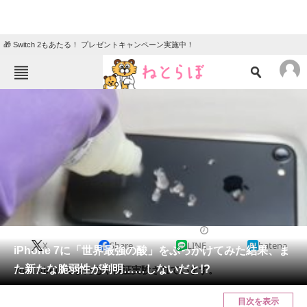
🎁 Switch 2もあたる！ プレゼントキャンペーン実施中！
ねとらぼメニュー
TOP
ニュース
エンタメ
クイズ
グルメ
地域
住まい
教育・育児
動物
リサーチ
2016/12/01 07:30（公開）
X
Share
LINE
hatena
会員記事
iPhone 7に「世界最強の酸」をぶっかけてみた結果、ま
た新たな脆弱性が判明……しないだと!?
YouTubeにてまたもや検証実験されています。
メディア
目次を表示
注目記事を集めた総合ページ