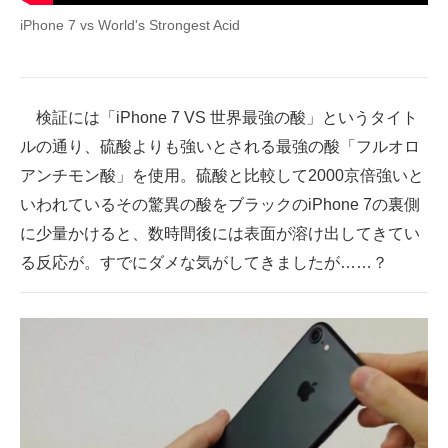
企業向けIT製品の総合サイト
iPhone 7 vs World's Strongest Acid
IT製品の技術・比較・事例
製造業のIT導入・活用を支援
検証には「iPhone 7 VS 世界最強の酸」というタイト
ルの通り、硫酸よりも強いとされる最強の酸「フルオロ
モノづくり技術者専門サイト
アンチモン酸」を使用。硫酸と比較して2000京倍強いと
エレクトロニクス専門サイト
いわれているその驚異の酸をブラックのiPhone 7の裏側
に少量かけると、数時間後には表面が溶け出してきてい
電子設計の基本と応用
る反応が。すでにダメな気がしてきましたが……？
エネルギーの専門メディア
建設×テクノロジーの最前線
ちょっと気になるネットの話題