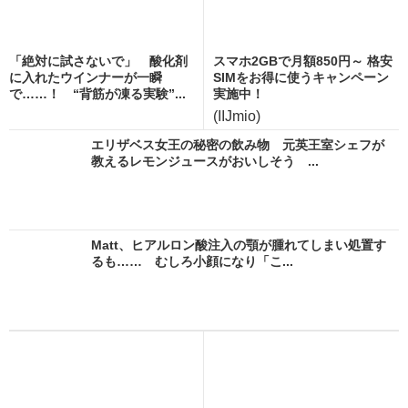
「絶対に試さないで」 酸化剤
スマホ2GBで月額850円～ 格安
に入れたウインナーが一瞬
SIMをお得に使うキャンペーン
で……！ “背筋が凍る実験”...
実施中！
(IIJmio)
エリザベス女王の秘密の飲み物 元英王室シェフが
教えるレモンジュースがおいしそう ...
Matt、ヒアルロン酸注入の顎が腫れてしまい処置す
るも…… むしろ小顔になり「こ...