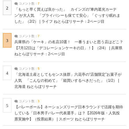
コメント数：
7
2
「もっと早く買えば良かった」 カインズの“車内遮光カーテ
ン”が大人気 「プライバシーも保てて安心」「ぐっすり眠れま
した」（2/2） | ライフ ねとらぼリサーチ：2ページ目
コメント数：
7
3
兵庫県の「ケーキ」の名店10選！ 一番うまいと思う店はどこ？
【7月12日は「デコレーションケーキの日」！】（2/4） | 兵庫県
ねとらぼリサーチ：2ページ目
コメント数：
5
4
「北海道土産としてもセンス抜群」六花亭の“店舗限定”お菓子が
人気 「こんなの初めて」「箱買いするべきだった」（1/2） |
北海道 ねとらぼリサーチ
コメント数：
3
5
【バレーボール】ネーションズリーグ日本ラウンドで活躍を期待
している「日本男子バレー代表選手」は？【2026年版・人気投
票実施中】（投票結果） | スポーツ ねとらぼリサーチ