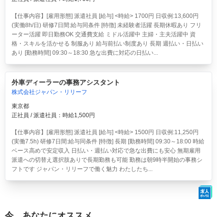
【仕事内容】[雇用形態] 派遣社員 [給与] <時給> 1700円 日収例:13,600円
(実働8h/日) 研修7日間:給与同条件 [特徴] 未経験者活躍 長期休暇あり フリ
ーター活躍 即日勤務OK 交通費支給 ミドル活躍中 主婦・主夫活躍中 資
格・スキルを活かせる 制服あり 給与前払い制度あり 長期 週払い・日払い
あり [勤務時間] 09:30～18:30 急な出費に対応の日払い...
外車ディーラーの事務アシスタント
株式会社ジャパン・リリーフ
東京都
正社員 / 派遣社員：時給1,500円
【仕事内容】[雇用形態] 派遣社員 [給与] <時給> 1500円 日収例:11,250円
(実働7.5h) 研修7日間:給与同条件 [特徴] 長期 [勤務時間] 09:30～18:00 時給
ベース高めで安定収入 日払い・週払い対応で急な出費にも安心 無期雇用
派遣への切替え選択肢ありで長期勤務も可能 勤務は朝9時半開始の事務シ
フトです ジャパン・リリーフで働く魅力 わたしたち...
今、あなたにオススメ