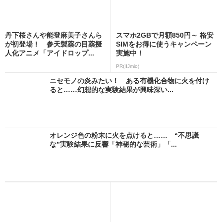
丹下桜さんや能登麻美子さんら
スマホ2GBで月額850円～ 格安
が初登場！ 参天製薬の目薬擬
SIMをお得に使うキャンペーン
人化アニメ「アイドロップ...
実施中！
PR(IIJmio)
ニセモノの炎みたい！ ある有機化合物に火を付け
ると……幻想的な実験結果が興味深い...
オレンジ色の粉末に火を点けると…… “不思議
な”実験結果に反響「神秘的な芸術」「...