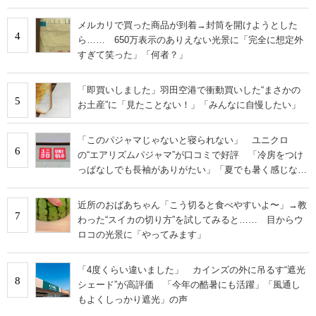
メルカリで買った商品が到着→封筒を開けようとした
4
ら…… 650万表示のありえない光景に「完全に想定外
すぎて笑った」「何者？」
「即買いしました」羽田空港で衝動買いした“まさかの
5
お土産”に「見たことない！」「みんなに自慢したい」
「このパジャマじゃないと寝られない」 ユニクロ
6
の“エアリズムパジャマ”が口コミで好評 「冷房をつけ
っぱなしでも長袖がありがたい」「夏でも暑く感じな
い」
近所のおばあちゃん「こう切ると食べやすいよ〜」→教
7
わった“スイカの切り方”を試してみると…… 目からウ
ロコの光景に「やってみます」
「4度くらい違いました」 カインズの外に吊るす“遮光
8
シェード”が高評価 「今年の酷暑にも活躍」「風通し
もよくしっかり遮光」の声