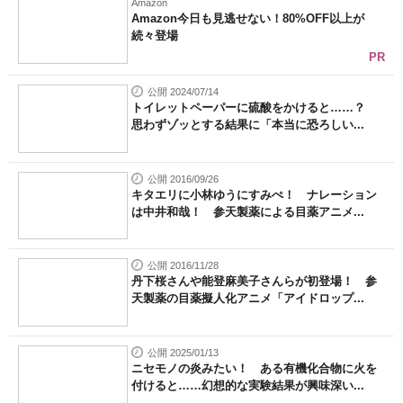
Amazon
Amazon今日も見逃せない！80%OFF以上が
続々登場
PR
公開 2024/07/14
トイレットペーパーに硫酸をかけると……？
思わずゾッとする結果に「本当に恐ろしい...
公開 2016/09/26
キタエリに小林ゆうにすみぺ！ ナレーション
は中井和哉！ 参天製薬による目薬アニメ...
公開 2016/11/28
丹下桜さんや能登麻美子さんらが初登場！ 参
天製薬の目薬擬人化アニメ「アイドロップ...
公開 2025/01/13
ニセモノの炎みたい！ ある有機化合物に火を
付けると……幻想的な実験結果が興味深い...