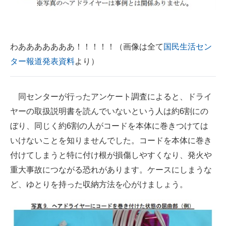
企業向けIT製品の総合サイト
IT製品の技術・比較・事例
わあああああああ！！！！！（画像は全て
国民生活セン
製造業のIT導入・活用を支援
ター報道発表資料
より）
モノづくり技術者専門サイト
同センターが行ったアンケート調査によると、ドライ
エレクトロニクス専門サイト
ヤーの取扱説明書を読んでいないという人は約6割にの
電子設計の基本と応用
ぼり、同じく約6割の人がコードを本体に巻きつけては
いけないことを知りませんでした。コードを本体に巻き
エネルギーの専門メディア
付けてしまうと特に付け根が損傷しやすくなり、発火や
建設×テクノロジーの最前線
重大事故につながる恐れがあります。ケースにしまうな
ど、ゆとりを持った収納方法を心がけましょう。
ちょっと気になるネットの話題