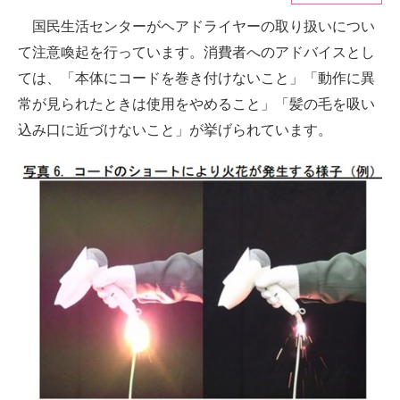
国民生活センターがヘアドライヤーの取り扱いについ
ITの今と未来を見通す
て注意喚起を行っています。消費者へのアドバイスとし
スマホと通信の最新トレンド
ては、「本体にコードを巻き付けないこと」「動作に異
常が見られたときは使用をやめること」「髪の毛を吸い
進化するPCとデバイスの未来
込み口に近づけないこと」が挙げられています。
好きが集まる 比べて選べる
ビジネスと働き方のヒント
AI活用のいまが分かる
企業ITのトレンドを詳説
経営リーダーのコミュニティ
マーケ×ITの今がよく分かる
ITエンジニア向け専門サイト