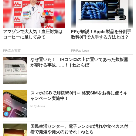
アマゾンで大人気！血圧対策は
FPが解説！Apple製品を分割手
コーヒーに足してみて
数料0円で入手する方法とは？
PR(森永乳業)
PR(Fav-Log)
なぜ置いた！ IHコンロの上に置いてあった炊飯器
が溶ける事故……！ | ねとらぼ
スマホ2GBで月額850円～ 格安SIMをお得に使うキ
ャンペーン実施中！
PR(IIJmio)
国民生活センター、電子レンジの汚れや食べカス付
着で発煙や発火のおそれ | ねとら...