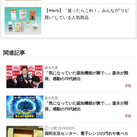
【iHerb】「迷ったらこれ！」みんなが"リピ
買い"している人気商品
関連記事
森永乳業
「気になっていた認知機能が菌で…」森永が開
発。感動の70代続出
PR
森永乳業
「気になっていた認知機能が菌で…」森永が開
発。感動の70代続出
PR
公開 2015/03/20
国民生活センター、電子レンジの汚れや食べカ