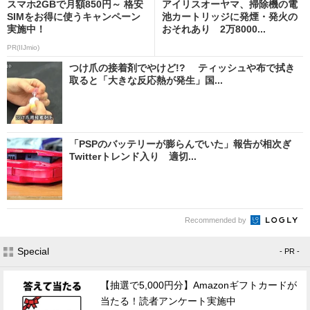
スマホ2GBで月額850円～ 格安
アイリスオーヤマ、掃除機の電
SIMをお得に使うキャンペーン
池カートリッジに発煙・発火の
実施中！
おそれあり 2万8000...
PR(IIJmio)
つけ爪の接着剤でやけど!? ティッシュや布で拭き
取ると「大きな反応熱が発生」国...
「PSPのバッテリーが膨らんでいた」報告が相次ぎ
Twitterトレンド入り 適切...
Recommended by
Special
- PR -
【抽選で5,000円分】Amazonギフトカードが
当たる！読者アンケート実施中