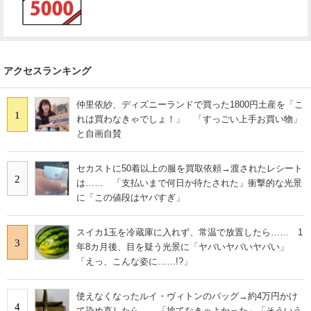
アクセスランキング
仲里依紗、ディズニーランドで買った1800円土産を「こ
1
れは買わなきゃでしょ！」 「すっごい上手お買い物」
と自画自賛
セカストに50着以上の服を買取依頼→渡されたレシート
2
は…… 「支払いまで何日か待たされた」衝撃的な光景
に「この値段はヤバすぎ」
スイカ1玉を冷蔵庫に入れず、常温で放置したら…… 1
3
年8カ月後、目を疑う光景に「ヤバいヤバいヤバい」
「えっ、こんな姿に……!?」
使えなくなったルイ・ヴィトンのバッグ→約4万円かけ
4
て染め直したら……「捨てなきゃよかった」「そういう