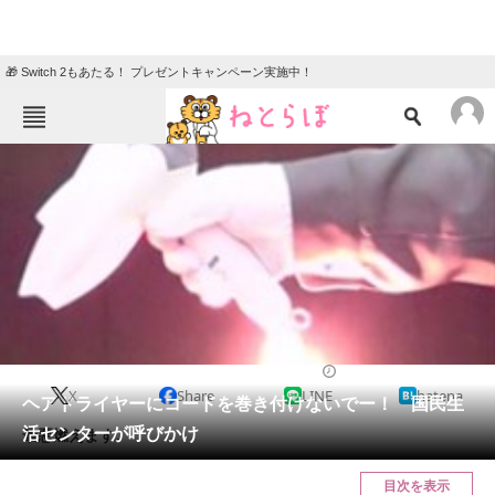
🎁 Switch 2もあたる！ プレゼントキャンペーン実施中！
ねとらぼメニュー
TOP
ニュース
エンタメ
クイズ
グルメ
地域
住まい
教育・育児
動物
リサーチ
2016/12/09 13:00（公開）
X
Share
LINE
hatena
会員記事
ヘアドライヤーにコードを巻き付けないでー！ 国民生
活センターが呼びかけ
最悪燃えます。
メディア
目次を表示
注目記事を集めた総合ページ