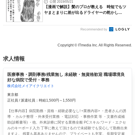
公開 2019/05/21
【漫画で解説】髪のプロが教える 時短でもツ
ヤまとまりに差が出るドライヤーの乾かし...
Recommended by
Copyright © ITmedia Inc. All Rights Reserved.
求人情報
医療事務・調剤事務/残業無し 未経験・無資格歓迎 職場環境良
好な病院で受付・事務
株式会社メイアイクリエイト
東京都
正社員 / 派遣社員：時給1,500円～1,550円
【仕事内容】病院勤務・資格・経験必要なし! <業務内容> ・患者さんの誘
導 ・カルテ整理 ・外来受付業務 ・電話対応 ・事務作業 等 ・文書作成補
助(診断書等) ・他、外来診療に関する業務全般 PCスキル:ワード・エクセ
ルのキーボード入力 丁寧に教えて頂けるので未経験でも安心して勤務出来
ますよ。 残業も基本ありませんので、プライベートも充実。 長期安定雇