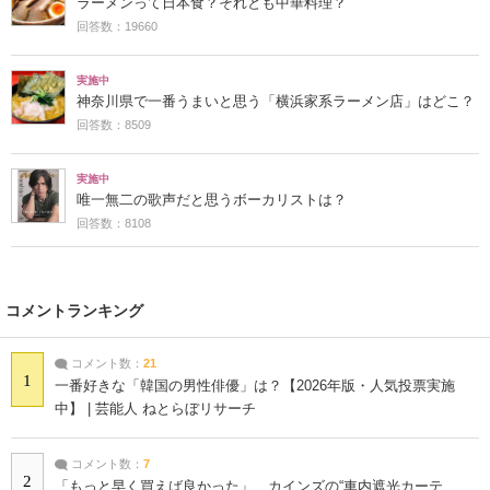
ラーメンって日本食？それとも中華料理？
回答数：19660
実施中
神奈川県で一番うまいと思う「横浜家系ラーメン店」はどこ？
回答数：8509
実施中
唯一無二の歌声だと思うボーカリストは？
回答数：8108
コメントランキング
コメント数：
21
1
一番好きな「韓国の男性俳優」は？【2026年版・人気投票実施
中】 | 芸能人 ねとらぼリサーチ
コメント数：
7
2
「もっと早く買えば良かった」 カインズの“車内遮光カーテ