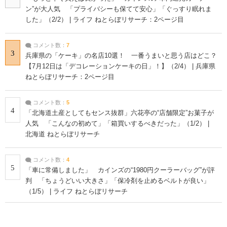
ン”が大人気 「プライバシーも保てて安心」「ぐっすり眠れま
した」（2/2） | ライフ ねとらぼリサーチ：2ページ目
コメント数：
7
3
兵庫県の「ケーキ」の名店10選！ 一番うまいと思う店はどこ？
【7月12日は「デコレーションケーキの日」！】（2/4） | 兵庫県
ねとらぼリサーチ：2ページ目
コメント数：
5
4
「北海道土産としてもセンス抜群」六花亭の“店舗限定”お菓子が
人気 「こんなの初めて」「箱買いするべきだった」（1/2） |
北海道 ねとらぼリサーチ
コメント数：
4
5
「車に常備しました」 カインズの“1980円クーラーバッグ”が評
判 「ちょうどいい大きさ」「保冷剤を止めるベルトが良い」
（1/5） | ライフ ねとらぼリサーチ