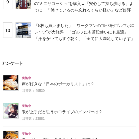
9
の“ミニサコッシュ”を購入→「安心して持ち歩ける」よ
うに 「付けているのを忘れるくらい軽い」など好評
「5枚も買いました」 ワークマンの“1500円ゴルフポロ
10
シャツ”が大好評 「ゴルフにも普段使いにも最適」
「汗をかいてもすぐ乾く」「全てに大満足しています」
アンケート
実施中
声が好きな「日本のボーカリスト」は？
回答数：49530
実施中
歌が上手だと思うホロライブのメンバーは？
回答数：23881
実施中