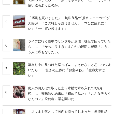
使い道もあったのか」
「15足も買いました」 無印良品の“撥水スニーカー”が
5
大好評 「この靴しか履けません」「本当に疲れにく
い」「一生買い続けます」
ライブに行く道中でサンダルが崩壊→裸足で困っていた
6
ら…… 「かっこ良すぎ」まさかの展開に感動「こうい
う人に私もなりたい」
草刈り中に見つけた葉っぱ→「まさかな」と思いつつ抜
7
いたら…… 驚きの正体に「お宝やね」「生命力すご
い」
友人の田んぼで取った土→水槽で水を入れて3カ月
8
後…… 興味深い結末に「初めて見た」「こんなデカく
なんの？」投稿者に話を聞いた
「スマホを落として画面を割ってしまった」無印良品