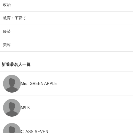
政治
教育・子育て
経済
美容
新着著名人一覧
Mrs. GREEN APPLE
M!LK
CLASS SEVEN