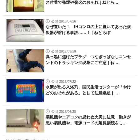
ス付着で発煙や発火のおそれ | ねとら...
公開 2016/07/16
なぜ置いた！ IHコンロの上に置いてあった炊
飯器が溶ける事故……！ | ねとらぼ
公開 2017/03/19
真っ黒に焦げたプラグ つなぎっぱなしコンセ
ントのトラッキング現象にご注意 | ね...
公開 2016/07/22
水素が出る入浴剤、国民生活センターが「やけ
どのおそれがある」として注意喚起 | ...
公開 2018/06/30
扇風機やエアコンの思わぬ火災に注意 動きが
悪い扇風機や、電源コードの延長接続をし...