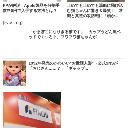
FPが解説！Apple製品を分割手
止めても止めても湯船に飛び込
数料0円で入手する方法とは？
む猫ちゃんに驚き＆爆笑！ 常
識と真逆の攻防戦に「頭か...
(Fav-Log)
「かまぼこになりきる猫です」 カップうどん風ベ
ッドでくつろぐ、フワフワ猫ちゃんが...
1992年発売のかわいい“お世話人形”→公式SNSが
「おじさん……？」「ギャップ...