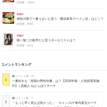
回答数：19663
実施中
神奈川県で一番うまいと思う「横浜家系ラーメン店」はどこ？
回答数：8509
実施中
唯一無二の歌声だと思うボーカリストは？
回答数：8116
コメントランキング
コメント数：
21
1
一番好きな「韓国の男性俳優」は？【2026年版・人気投票実施
中】 | 芸能人 ねとらぼリサーチ
コメント数：
7
2
「もっと早く買えば良かった」 カインズの“車内遮光カーテ