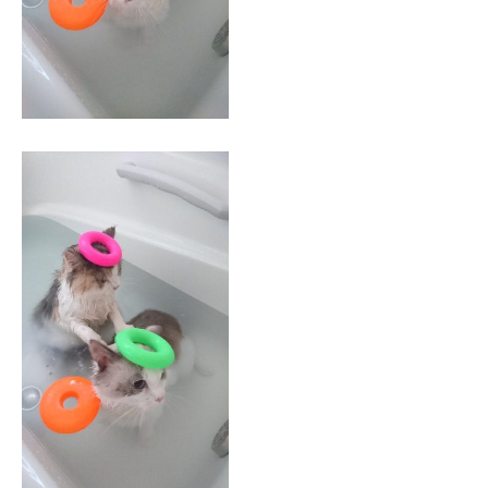
企業向けIT製品の総合サイト
IT製品の技術・比較・事例
製造業のIT導入・活用を支援
モノづくり技術者専門サイト
エレクトロニクス専門サイト
電子設計の基本と応用
エネルギーの専門メディア
建設×テクノロジーの最前線
ちょっと気になるネットの話題