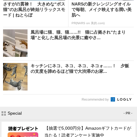
さすがの貫禄！ 大きめな“ボス
NARSの新クレンジングオイル
猫”のお風呂が終始リラックスモ
で毎朝、メイク映えする潤い美
ード | ねとらぼ
肌へ
PR(NARS on 美的.com)
風呂場に猫、猫、猫……!! 猫に占拠され“たまり
場”と化した風呂場の光景に癒やさ...
キッチンにネコ、ネコ、ネコ、ネコォ……！ 夕飯
の支度を諦めるほど猫で大渋滞のお家...
Recommended by
Special
- PR -
【抽選で5,000円分】Amazonギフトカードが
当たる！読者アンケート実施中