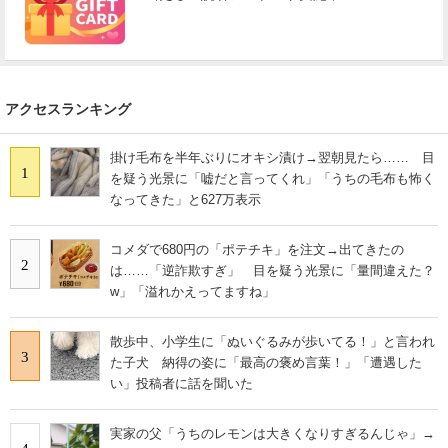
アクセスランキング
掛け毛布を半年ぶりにオキシ漬け→翌朝見たら…… 目
1
を疑う光景に「嘘だと言ってくれ」「うちの毛布も怖く
なってきた」と627万表示
コメダで680円の「ポテチキ」を注文→出てきたの
2
は……「逆詐欺すぎ」 目を疑う光景に「量間違えた？
w」「溢れかえってますね」
散歩中、小学生に「ぬいぐるみが歩いてる！」と言われ
3
た子犬 納得の姿に「最高の褒め言葉！」「遭遇した
い」投稿者に話を聞いた
実家の父「うちのレモンは大きくなりすぎるんじゃ」→