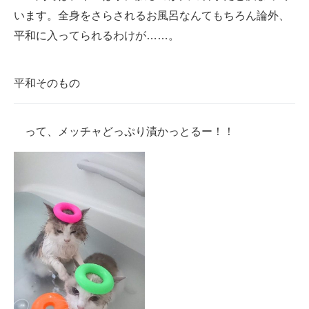
います。全身をさらされるお風呂なんてもちろん論外、
ITの今と未来を見通す
平和に入ってられるわけが……。
スマホと通信の最新トレンド
平和そのもの
進化するPCとデバイスの未来
好きが集まる 比べて選べる
って、メッチャどっぷり漬かっとるー！！
ビジネスと働き方のヒント
AI活用のいまが分かる
企業ITのトレンドを詳説
経営リーダーのコミュニティ
マーケ×ITの今がよく分かる
ITエンジニア向け専門サイト