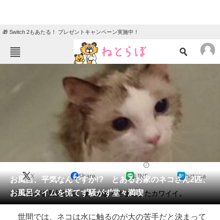
🎁 Switch 2もあたる！ プレゼントキャンペーン実施中！
ねとらぼメニュー
TOP
ニュース
エンタメ
クイズ
グルメ
地域
住まい
教育・育児
動物
リサーチ
2016/12/15 21:00（公開）
X
Share
LINE
hatena
会員記事
お風呂、平気なんですか!? とあるお家のネコさん2匹、
お風呂タイムを慌てず騒がず堂々満喫
2匹ともがお風呂慣れ。余裕のあるさまもまたカワイイ。
メディア
世間では、ネコは水に触るのが大の苦手だと決まって
注目記事を集めた総合ページ