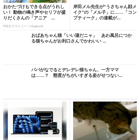
おかたづけもできる点がうれし
岸田メル先生が“うさちゃん顔メ
い！ 動物の鳴き声やセリフが盛
イク”の「メル子」に……「コン
りだくさんの「アニア ...
プティーク」の連載が...
PR(タカラトミー｜Hugkum)
おばあちゃん猫「いい湯だニャ」 あわ風呂につか
る猫ちゃんがお利口さんでかわいい ...
パパがなでるとデレデレ猫ちゃん、一方ママ
は……？ 態度がちがいすぎる姿がせつない...