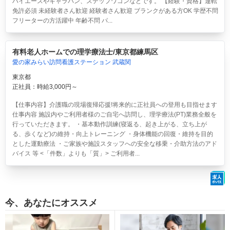
ハイエースやキャラバン、ステップワゴンなどです。 【経験・資格】運転
免許必須 未経験者さん歓迎 経験者さん歓迎 ブランクがある方OK 学歴不問
フリーターの方活躍中 年齢不問 パ...
有料老人ホームでの理学療法士/東京都練馬区
愛の家みらい訪問看護ステーション 武蔵関
東京都
正社員：時給3,000円～
【仕事内容】介護職の現場復帰応援!将来的に正社員への登用も目指せます
仕事内容 施設内やご利用者様のご自宅へ訪問し、理学療法(PT)業務全般を
行っていただきます。 ・基本動作訓練(寝返る、起き上がる、立ち上が
る、歩くなど)の維持・向上トレーニング ・身体機能の回復・維持を目的
とした運動療法 ・ご家族や施設スタッフへの安全な移乗・介助方法のアド
バイス 等 <「件数」よりも「質」> ご利用者...
今、あなたにオススメ