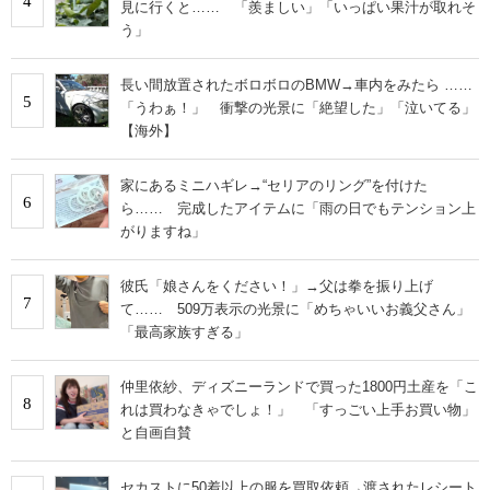
4
見に行くと…… 「羨ましい」「いっぱい果汁が取れそ
う」
長い間放置されたボロボロのBMW→車内をみたら ……
5
「うわぁ！」 衝撃の光景に「絶望した」「泣いてる」
【海外】
家にあるミニハギレ→“セリアのリング”を付けた
6
ら…… 完成したアイテムに「雨の日でもテンション上
がりますね」
彼氏「娘さんをください！」→父は拳を振り上げ
7
て…… 509万表示の光景に「めちゃいいお義父さん」
「最高家族すぎる」
仲里依紗、ディズニーランドで買った1800円土産を「こ
8
れは買わなきゃでしょ！」 「すっごい上手お買い物」
と自画自賛
セカストに50着以上の服を買取依頼→渡されたレシート