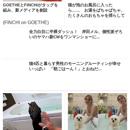
GOETHEとFINCHIがタッグを
猫が泡のお風呂に入った
組み、新メディアを創設
ら…… お湯をぱちゃぱちゃ、
たくさんのおもちゃを揺らして
楽...
(FINCHI on GOETHE)
全力白目に半裸ダッシュ！ 岸田メル、個性派ぞろ
いのヤマハ新CMをワンマンショーに...
猫4匹と暮らす男性のモーニングルーティンが幸せ
いっぱい 「朝ごはーん！」とおねだ...