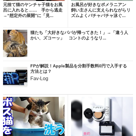
元捨て猫のヤンチャ子猫をお風
お風呂が好きなポメラニアン
呂に入れると…… 手から逃走
飼い主さんに支えられながらリ
→“想定外の展開”に「見...
ズムよくバチャバチャ泳ぐ...
猫たち「大好きなパパが帰ってきた！」→「違う人
かい、ズコーッ」 コントのようなリ...
FPが解説！Apple製品を分割手数料0円で入手する
方法とは？
Fav-Log