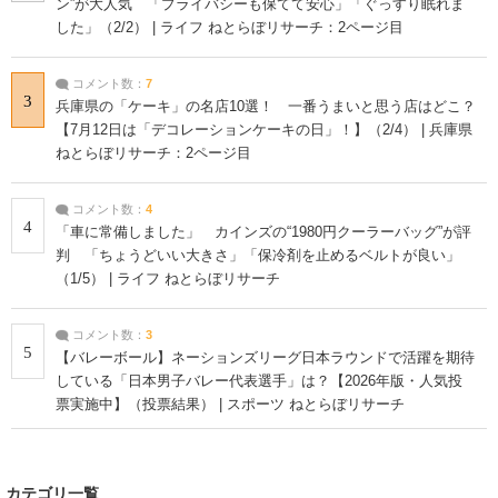
ン”が大人気 「プライバシーも保てて安心」「ぐっすり眠れま
した」（2/2） | ライフ ねとらぼリサーチ：2ページ目
コメント数：
7
3
兵庫県の「ケーキ」の名店10選！ 一番うまいと思う店はどこ？
【7月12日は「デコレーションケーキの日」！】（2/4） | 兵庫県
ねとらぼリサーチ：2ページ目
コメント数：
4
4
「車に常備しました」 カインズの“1980円クーラーバッグ”が評
判 「ちょうどいい大きさ」「保冷剤を止めるベルトが良い」
（1/5） | ライフ ねとらぼリサーチ
コメント数：
3
5
【バレーボール】ネーションズリーグ日本ラウンドで活躍を期待
している「日本男子バレー代表選手」は？【2026年版・人気投
票実施中】（投票結果） | スポーツ ねとらぼリサーチ
カテゴリ一覧