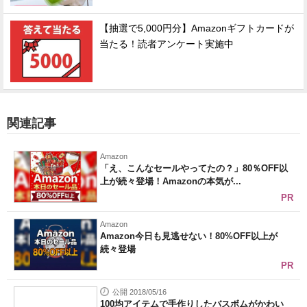
【抽選で5,000円分】Amazonギフトカードが
当たる！読者アンケート実施中
関連記事
Amazon
「え、こんなセールやってたの？」80％OFF以
上が続々登場！Amazonの本気が...
PR
Amazon
Amazon今日も見逃せない！80%OFF以上が
続々登場
PR
公開 2018/05/16
100均アイテムで手作りしたバスボムがかわい