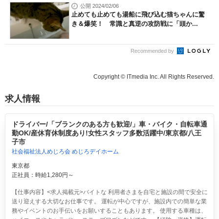
公開 2024/02/06
止めても止めても湯船に飛び込む猫ちゃんに驚
き＆爆笑！ 常識と真逆の攻防戦に「頭か...
Recommended by
Copyright © ITmedia Inc. All Rights Reserved.
求人情報
ドライバー/「ブランクのある方も歓迎/」車・バイク・自転車通
勤OK/産休育休制度あり!女性スタッフ多数活躍中/東京都/八王
子市
社会福祉法人めじろ会 めじろデイホーム
東京都
正社員：時給1,280円～
【仕事内容】<求人掲載元>バイトな 利用者さまを自宅と施設の間で安全に
送り迎えする大切なお仕事です。 運転が中心ですが、施設内での簡単な業
務やイベントのお手伝いをお願いすることもあります。 使用する車種は、