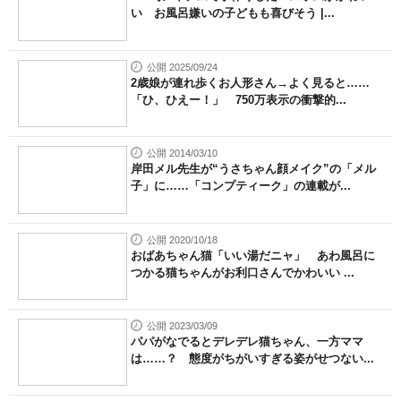
い お風呂嫌いの子どもも喜びそう |...
公開 2025/09/24
2歳娘が連れ歩くお人形さん→よく見ると……
「ひ、ひえー！」 750万表示の衝撃的...
公開 2014/03/10
岸田メル先生が“うさちゃん顔メイク”の「メル
子」に……「コンプティーク」の連載が...
公開 2020/10/18
おばあちゃん猫「いい湯だニャ」 あわ風呂に
つかる猫ちゃんがお利口さんでかわいい ...
公開 2023/03/09
パパがなでるとデレデレ猫ちゃん、一方ママ
は……？ 態度がちがいすぎる姿がせつない...