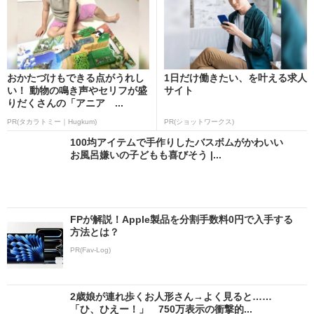
おかたづけもできる点がうれし
1日だけ働きたい、を叶える求人
い！ 動物の鳴き声やセリフが盛
サイト
りだくさんの「アニア ...
PR(タカラトミー｜Hugkum)
PR(ショットワークス)
100均アイテムで手作りしたバスボムがかわいい
お風呂嫌いの子どもも喜びそう |...
FPが解説！Apple製品を分割手数料0円で入手する
方法とは？
PR(Fav-Log)
2歳娘が連れ歩くお人形さん→よく見ると……
「ひ、ひえー！」 750万表示の衝撃的...