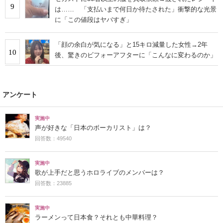
9
は…… 「支払いまで何日か待たされた」衝撃的な光景
に「この値段はヤバすぎ」
「顔の余白が気になる」と15キロ減量した女性→2年
10
後、驚きのビフォーアフターに「こんなに変わるのか」
アンケート
実施中
声が好きな「日本のボーカリスト」は？
回答数：49540
実施中
歌が上手だと思うホロライブのメンバーは？
回答数：23885
実施中
ラーメンって日本食？それとも中華料理？