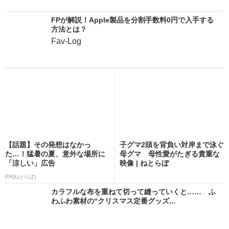
FPが解説！Apple製品を分割手数料0円で入手する
方法とは？
Fav-Log
【話題】その発想はなかっ
子グマ2頭を背負い対岸まで泳ぐ
た…！猛暑の夏、意外な場所に
母グマ 母性愛がたぎる貴重な
「涼しい」広告
映像 | ねとらぼ
PR(ねとらぼ)
カラフルな布を重ねて切って縫っていくと…… ふ
わふわ素材の“クリスマス定番グッズ...