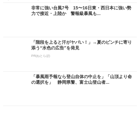
非常に強い台風7号 15〜16日東・西日本に強い勢
力で接近・上陸か 警報級暴風も...
「階段を上ると汗がヤバい！」→夏のピンチに寄り
添う“水色の広告”を発見
PR(ねとらぼ)
「暴風雨予報なら登山自体の中止を」「山頂より命
の選択を」 静岡県警、富士山登山者...