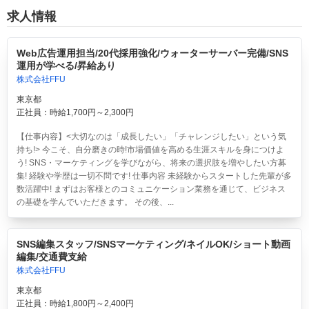
求人情報
Web広告運用担当/20代採用強化/ウォーターサーバー完備/SNS
運用が学べる/昇給あり
株式会社FFU
東京都
正社員：時給1,700円～2,300円
【仕事内容】<大切なのは「成長したい」「チャレンジしたい」という気
持ち!> 今こそ、自分磨きの時!市場価値を高める生涯スキルを身につけよ
う! SNS・マーケティングを学びながら、将来の選択肢を増やしたい方募
集! 経験や学歴は一切不問です! 仕事内容 未経験からスタートした先輩が多
数活躍中! まずはお客様とのコミュニケーション業務を通じて、ビジネス
の基礎を学んでいただきます。 その後、...
SNS編集スタッフ/SNSマーケティング/ネイルOK/ショート動画
編集/交通費支給
株式会社FFU
東京都
正社員：時給1,800円～2,400円