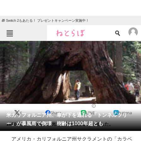
🎁 Switch 2もあたる！ プレゼントキャンペーン実施中！
ねとらぼメニュー
TOP
ニュース
エンタメ
クイズ
グルメ
地域
住まい
教育・育児
動物
リサーチ
2017/01/10 15:56（公開）
X
Share
LINE
hatena
会員記事
米カリフォルニア州、車が下を通れる「トンネルツリ
ー」が暴風雨で倒壊 樹齢は1000年超とも
1880年代から多くの観光客が穴を通行していました。
メディア
アメリカ・カリフォルニア州サクラメントの「カラベ
注目記事を集めた総合ページ