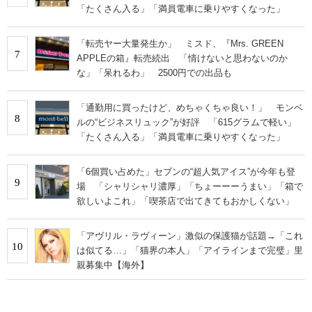
「たくさん入る」「満員電車に乗りやすくなった」
「転売ヤー大量発生か」 ミスド、『Mrs. GREEN
7
APPLEの箱』転売続出 「情けないと思わないのか
な」「呆れるわ」 2500円での出品も
「通勤用に買ったけど、めちゃくちゃ良い！」 モンベ
8
ルの“ビジネスリュック”が好評 「615グラムで軽い」
「たくさん入る」「満員電車に乗りやすくなった」
「6個買い占めた」セブンの“超人気アイス”が今年も登
9
場 「シャリシャリ濃厚」「ちょーーーうまい」「箱で
欲しいよこれ」「喫茶店で出てきてもおかしくない」
「アヴリル・ラヴィーン」激似の保護猫が話題→「これ
10
は似てる…」「猫界の本人」「アイラインまで完璧」里
親募集中【海外】