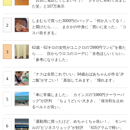
「お店に電話してしまいそう」「さすがに初めて見まし
た笑」と107万表示
しまむらで買った3000円のバッグ→「何か入ってる！」
2
と開けたら…… まさかの中身に「買いに走った」「コ
スパ良すぎる」
62歳・62キロの女性がユニクロの“2990円ワンピ”を着た
3
ら…… 目からウロコのコーデに「全色ほしいくらい」
「参考になりました」
「ナスは全部これでいい」94歳おばあちゃんが作る“夕
4
ご飯”がすごい！「真似してみます」「憧れます」
「車に常備しました」 カインズの“1980円クーラーバ
5
ッグ”が評判 「ちょうどいい大きさ」「保冷剤を止め
るベルトが良い」
「通勤用に買ったけど、めちゃくちゃ良い！」 モンベ
6
ルの“ビジネスリュック”が好評 「615グラムで軽い」