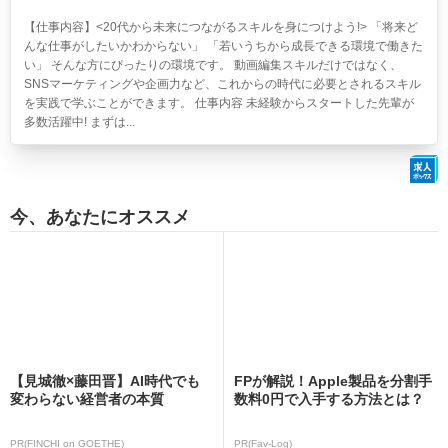
【仕事内容】<20代から未来につながるスキルを身につけよう!> 「将来ど
んな仕事がしたいかわからない」 「若いうちから成長できる環境で働きた
い」 そんな方にぴったりの環境です。 動画編集スキルだけではなく、
SNSマーケティングや企画力など、これからの時代に必要とされるスキル
を実践で学ぶことができます。 仕事内容 未経験からスタートした先輩が
多数活躍中! まずは...
今、あなたにオススメ
【見城徹×藤田晋】AI時代でも
FPが解説！Apple製品を分割手
変わらない経営者の本質
数料0円で入手する方法とは？
PR(FINCHI on GOETHE)
PR(Fav-Log)