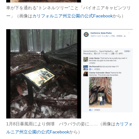
企業向けIT製品の総合サイト
車が下を通れる“トンネルツリー”こと「パイオニアキャビンツリ
ー」（画像は
カリフォルニア州立公園の公式Facebook
から）
IT製品の技術・比較・事例
製造業のIT導入・活用を支援
モノづくり技術者専門サイト
エレクトロニクス専門サイト
電子設計の基本と応用
エネルギーの専門メディア
建設×テクノロジーの最前線
ちょっと気になるネットの話題
1月8日暴風雨により倒壊 バラバラの姿に……（画像は
カリフォ
ルニア州立公園の公式Facebook
から）