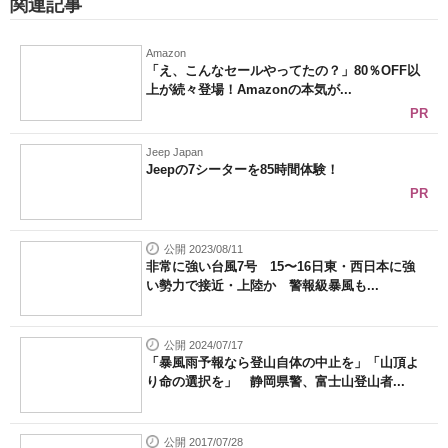
関連記事
Amazon
「え、こんなセールやってたの？」80％OFF以
上が続々登場！Amazonの本気が...
PR
Jeep Japan
Jeepの7シーターを85時間体験！
PR
公開 2023/08/11
非常に強い台風7号 15〜16日東・西日本に強
い勢力で接近・上陸か 警報級暴風も...
公開 2024/07/17
「暴風雨予報なら登山自体の中止を」「山頂よ
り命の選択を」 静岡県警、富士山登山者...
公開 2017/07/28