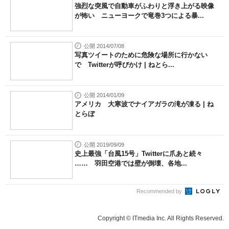
強烈な突風で自動車がふわりと浮き上がる映像
が怖い ニューヨークで竜巻3つによる暴...
公開 2014/07/08
写真ツイートのために危険な場所に行かない
で Twitterが呼びかけ | ねとら...
公開 2014/01/09
アメリカ 大寒波でナイアガラの滝が凍る | ね
とらぼ
公開 2019/09/09
史上最強「台風15号」Twitterに爪あと続々
…… 羽田空港では壁が倒壊、各地...
Recommended by
Copyright © ITmedia Inc. All Rights Reserved.