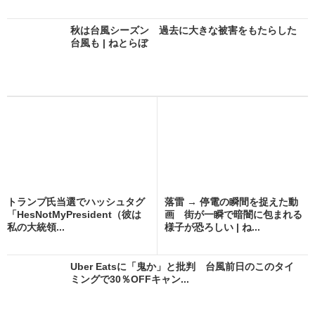
秋は台風シーズン 過去に大きな被害をもたらした
台風も | ねとらぼ
トランプ氏当選でハッシュタグ
落雷 → 停電の瞬間を捉えた動
「HesNotMyPresident（彼は
画 街が一瞬で暗闇に包まれる
私の大統領...
様子が恐ろしい | ね...
Uber Eatsに「鬼か」と批判 台風前日のこのタイ
ミングで30％OFFキャン...