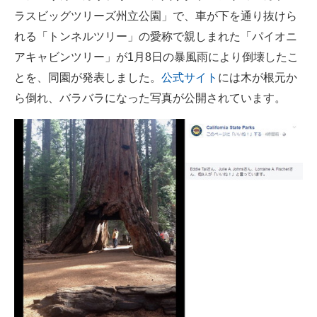
ラスビッグツリーズ州立公園」で、車が下を通り抜けら
ITの今と未来を見通す
れる「トンネルツリー」の愛称で親しまれた「パイオニ
アキャビンツリー」が1月8日の暴風雨により倒壊したこ
スマホと通信の最新トレンド
とを、同園が発表しました。
公式サイト
には木が根元か
進化するPCとデバイスの未来
ら倒れ、バラバラになった写真が公開されています。
好きが集まる 比べて選べる
ビジネスと働き方のヒント
AI活用のいまが分かる
企業ITのトレンドを詳説
経営リーダーのコミュニティ
マーケ×ITの今がよく分かる
ITエンジニア向け専門サイト