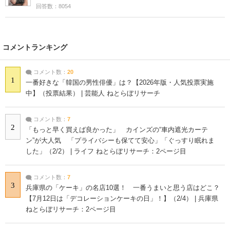
回答数：8054
コメントランキング
コメント数：
20
1
一番好きな「韓国の男性俳優」は？【2026年版・人気投票実施
中】（投票結果） | 芸能人 ねとらぼリサーチ
コメント数：
7
2
「もっと早く買えば良かった」 カインズの“車内遮光カーテ
ン”が大人気 「プライバシーも保てて安心」「ぐっすり眠れま
した」（2/2） | ライフ ねとらぼリサーチ：2ページ目
コメント数：
7
3
兵庫県の「ケーキ」の名店10選！ 一番うまいと思う店はどこ？
【7月12日は「デコレーションケーキの日」！】（2/4） | 兵庫県
ねとらぼリサーチ：2ページ目