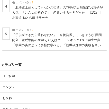
コメント数：
5
4
「北海道土産としてもセンス抜群」六花亭の“店舗限定”お菓子が
人気 「こんなの初めて」「箱買いするべきだった」（1/2） |
北海道 ねとらぼリサーチ
コメント数：
3
5
「子供ができたら通わせたい」 今後発展していきそうな“関関
同立・産近甲龍の大学”といえば？ ランキング1位に学生の声
「学問の街のように多様に学べる」「就職や進学の実績も高い」
| 大学 ねとらぼリサーチ
カテゴリ一覧
IT・科学
エンタメ
おかね
カルチャー・アート