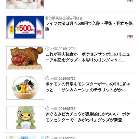
PR
愛知県共済生活協同組合
ライフ共済は月々500円で入院・手術・死亡を保
障
PR
公開 2016/12/04
これが弱肉強食か ポケセンサッポロのリニュ
ーアル記念グッズ・木彫りのリングマ＆コ...
公開 2018/06/18
ポケモンの日常をモンスターボールの中にぎゅ
っと 「サン＆ムーン」のテラリウムがか...
公開 2016/05/16
きぐるみピカチュウが反則的にかわいい ポケ
モンセンターで「みがわり」グッズが新登...
公開 2017/03/06