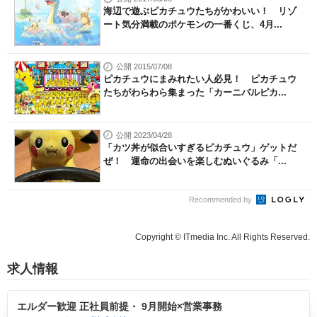
海辺で遊ぶピカチュウたちがかわいい！ リゾ
ート気分満載のポケモンの一番くじ、4月...
公開 2015/07/08
ピカチュウにまみれたい人必見！ ピカチュウ
たちがわらわら集まった「カーニバルピカ...
公開 2023/04/28
「カツ丼が似合いすぎるピカチュウ」ゲットだ
ぜ！ 運命の出会いを楽しむぬいぐるみ「...
Recommended by
Copyright © ITmedia Inc. All Rights Reserved.
求人情報
エルダー歓迎 正社員前提・ 9月開始×営業事務