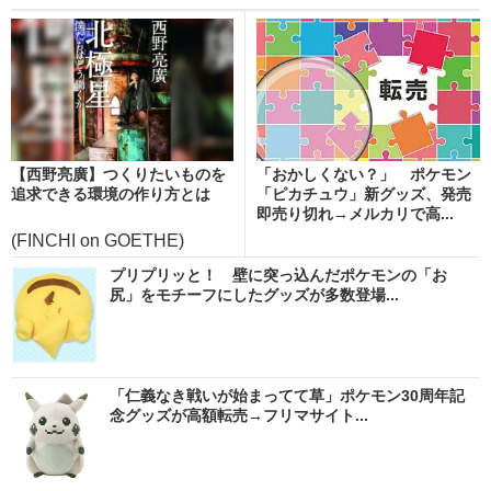
【西野亮廣】つくりたいものを
「おかしくない？」 ポケモン
追求できる環境の作り方とは
「ピカチュウ」新グッズ、発売
即売り切れ→メルカリで高...
(FINCHI on GOETHE)
プリプリッと！ 壁に突っ込んだポケモンの「お
尻」をモチーフにしたグッズが多数登場...
「仁義なき戦いが始まってて草」ポケモン30周年記
念グッズが高額転売→フリマサイト...