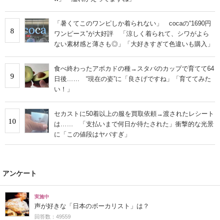
「暑くてこのワンピしか着られない」 cocaの“1690円
8
ワンピース”が大好評 「涼しく着られて、シワがよら
ない素材感と薄さも◎」「大好きすぎて色違いも購入」
食べ終わったアボカドの種→スタバのカップで育てて64
9
日後…… “現在の姿”に「良さげですね」「育ててみた
い！」
セカストに50着以上の服を買取依頼→渡されたレシート
10
は…… 「支払いまで何日か待たされた」衝撃的な光景
に「この値段はヤバすぎ」
アンケート
実施中
声が好きな「日本のボーカリスト」は？
回答数：49559