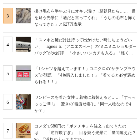
掛け毛布を半年ぶりにオキシ漬け→翌朝見たら…… 目
3
を疑う光景に「嘘だと言ってくれ」「うちの毛布も怖く
なってきた」と627万表示
「スマホと鍵だけは持って出かけたい時にちょうどい
4
い」 agnes b.（アニエスべー）の“ミニミニショルダー
バッグ”が大好評 「小さいハンカチも入る」「軽くて
旅行でも活躍します
「Tシャツを超えています！」ユニクロの“サテンブラウ
5
ス”が話題 「4色購入しました！」「着てると必ず褒め
られる！！」
ワンピースを着た女性→着物に着替えると……「すっっ
6
っっご!!!!!」 驚きの“着痩せ姿”に「同一人物なのです
か？」
コメダで680円の「ポテチキ」を注文→出てきたの
7
は……「逆詐欺すぎ」 目を疑う光景に「量間違えた？
w」「溢れかえってますね」