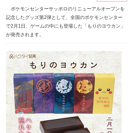
ポケモンセンターサッポロのリニューアルオープンを
ITの今と未来を見通す
記念したグッズ第2弾として、全国のポケモンセンター
スマホと通信の最新トレンド
で2月1日、ゲームの中にも登場した「もりのヨウカン」
が発売されます。
進化するPCとデバイスの未来
好きが集まる 比べて選べる
ビジネスと働き方のヒント
AI活用のいまが分かる
企業ITのトレンドを詳説
経営リーダーのコミュニティ
マーケ×ITの今がよく分かる
ITエンジニア向け専門サイト