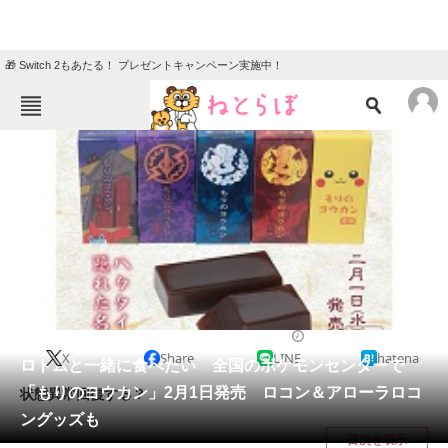
🎁 Switch 2もあたる！ プレゼントキャンペーン実施中！
ねとらぼメニュー
TOP
ニュース
エンタメ
クイズ
グルメ
地域
住まい
教育・育児
動物
リサーチ
2017/01/28 12:59（公開）
X
Share
LINE
hatena
会員記事
ロトムと一緒に食べたい 全国のポケモンセンターで
「もりのヨウカン」2月1日発売 ロコン＆アローラロコ
状態異常回復する？
メディア
ングッズも
目次を表示
注目記事を集めた総合ページ