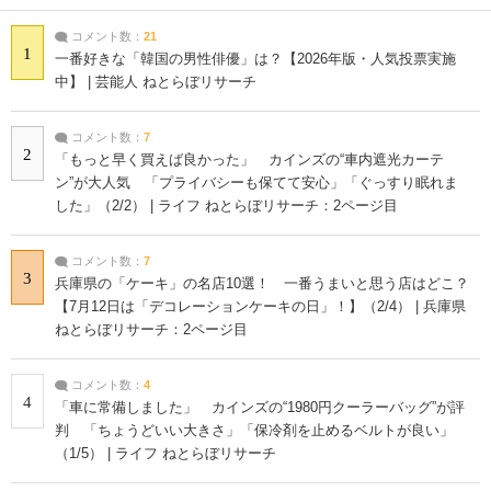
コメント数：
21
1
一番好きな「韓国の男性俳優」は？【2026年版・人気投票実施
中】 | 芸能人 ねとらぼリサーチ
コメント数：
7
2
「もっと早く買えば良かった」 カインズの“車内遮光カーテ
ン”が大人気 「プライバシーも保てて安心」「ぐっすり眠れま
した」（2/2） | ライフ ねとらぼリサーチ：2ページ目
コメント数：
7
3
兵庫県の「ケーキ」の名店10選！ 一番うまいと思う店はどこ？
【7月12日は「デコレーションケーキの日」！】（2/4） | 兵庫県
ねとらぼリサーチ：2ページ目
コメント数：
4
4
「車に常備しました」 カインズの“1980円クーラーバッグ”が評
判 「ちょうどいい大きさ」「保冷剤を止めるベルトが良い」
（1/5） | ライフ ねとらぼリサーチ