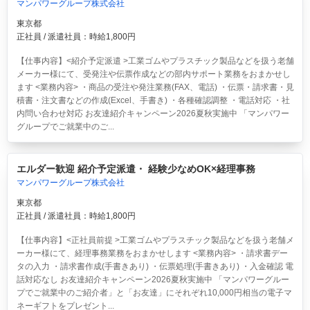
マンパワーグループ株式会社
東京都
正社員 / 派遣社員：時給1,800円
【仕事内容】<紹介予定派遣 >工業ゴムやプラスチック製品などを扱う老舗
メーカー様にて、受発注や伝票作成などの部内サポート業務をおまかせし
ます <業務内容> ・商品の受注や発注業務(FAX、電話) ・伝票・請求書・見
積書・注文書などの作成(Excel、手書き) ・各種確認調整 ・電話対応 ・社
内問い合わせ対応 お友達紹介キャンペーン2026夏秋実施中 「マンパワー
グループでご就業中のご...
エルダー歓迎 紹介予定派遣・ 経験少なめOK×経理事務
マンパワーグループ株式会社
東京都
正社員 / 派遣社員：時給1,800円
【仕事内容】<正社員前提 >工業ゴムやプラスチック製品などを扱う老舗メ
ーカー様にて、経理事務業務をおまかせします <業務内容> ・請求書デー
タの入力 ・請求書作成(手書きあり) ・伝票処理(手書きあり) ・入金確認 電
話対応なし お友達紹介キャンペーン2026夏秋実施中 「マンパワーグルー
プでご就業中のご紹介者」と「お友達」にそれぞれ10,000円相当の電子マ
ネーギフトをプレゼント...