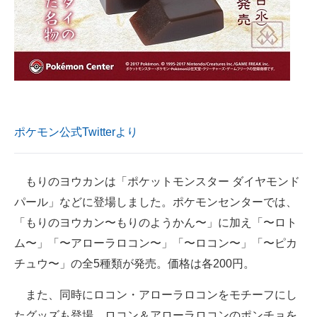
企業向けIT製品の総合サイト
IT製品の技術・比較・事例
製造業のIT導入・活用を支援
モノづくり技術者専門サイト
ポケモン公式Twitterより
エレクトロニクス専門サイト
電子設計の基本と応用
もりのヨウカンは「ポケットモンスター ダイヤモンド
エネルギーの専門メディア
パール」などに登場しました。ポケモンセンターでは、
「もりのヨウカン〜もりのようかん〜」に加え「〜ロト
建設×テクノロジーの最前線
ム〜」「〜アローラロコン〜」「〜ロコン〜」「〜ピカ
ちょっと気になるネットの話題
チュウ〜」の全5種類が発売。価格は各200円。
また、同時にロコン・アローラロコンをモチーフにし
たグッズも登場。ロコン＆アローラロコンのポンチョを