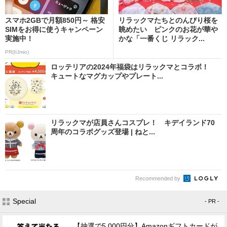
スマホ2GBで月額850円～ 格安
リラックマたちとのんびり桜を
SIMをお得に使うキャンペーン
眺めたい ピンクのお花が華や
実施中！
かな「一番くじ リラック...
PR(IIJmio)
ロッテリアの2024年福袋はリラックマとコラボ！
キュートなマグカップやプレート...
リラックマが店員さんコスプレ！ キデイランド70
周年のコラボグッズ登場 | ねと...
Recommended by
Special
- PR -
【抽選で5,000円分】Amazonギフトカードが