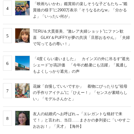
「映画ちいかわ」鑑賞前の楽しそうな子どもたち→“鑑
4
賞後の様子”に2900万表示「そうなるわなw」「分かる
よ」「いったい何が」
TERU＆大貫亜美、“激レア夫婦ショット”にファン歓
5
喜 GLAY＆PUFFYが夢の共演「旦那おるやん」「夫婦
で写ってるの尊い！」
「4度くらい違いました」 カインズの外に吊るす“遮光
6
シェード”が高評価 「今年の酷暑にも活躍」「風通し
もよくしっかり遮光」の声
花嫁「自慢していいですか」 着物にぴったりな“祖母
7
の手作りアイテム”に「ひえー！」「センスが素晴らし
い」「モデルさんかと」
友人の結婚式へお呼ばれ→「エレガントな格好で来
8
て！」と言われ、当日……まさかの参列姿に「いやすご
おおお！」「天才」【海外】