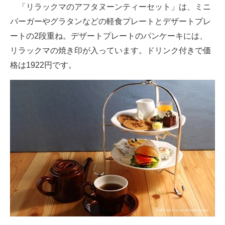
「リラックマのアフタヌーンティーセット」は、ミニ
企業向けIT製品の総合サイト
バーガーやグラタンなどの軽食プレートとデザートプレ
IT製品の技術・比較・事例
ートの2段重ね。デザートプレートのパンケーキには、
リラックマの焼き印が入っています。ドリンク付きで価
製造業のIT導入・活用を支援
格は1922円です。
モノづくり技術者専門サイト
エレクトロニクス専門サイト
電子設計の基本と応用
エネルギーの専門メディア
建設×テクノロジーの最前線
ちょっと気になるネットの話題