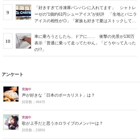
「好きすぎて冷凍庫パンパンに入れてます」 シャトレ
9
ーゼの“1個約61円シューアイス”が好評 「生地とバニラ
アイスの相性が◎」「家族も好きで夏はストックして
る」
車に乗ろうとしたら、ドアに…… 衝撃の光景が130万
10
表示「普通に乗って走ってたやん」「どうやって入った
の!?」
アンケート
実施中
声が好きな「日本のボーカリスト」は？
回答数：49475
実施中
歌が上手だと思うホロライブのメンバーは？
回答数：23859