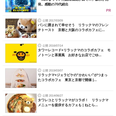
発。感動の70代続出
PR
公開 2017/03/09
パンに囲まれて幸せそう リラックマのフレン
チトースト 京都と大阪のコラボカフェに...
公開 2016/07/14
タワーレコード×リラックマのコラボカフェ モ
ノトーンと茶屋風 お好きなお店でごゆ...
公開 2019/03/07
リラックマ×ジェラピケの“かわいい”がつまっ
たコラボカフェ 東京と京都で開催 |...
公開 2014/06/27
タワレコとリラックマがコラボ！ リラックマ
メニューを提供するカフェも | ねとら...