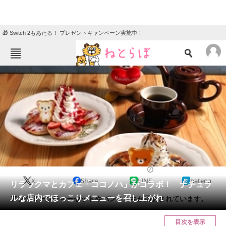
🎁 Switch 2もあたる！ プレゼントキャンペーン実施中！
ねとらぼメニュー
TOP
ニュース
エンタメ
クイズ
グルメ
地域
住まい
教育・育児
動物
リサーチ
2017/02/07 09:00（公開）
X
Share
LINE
hatena
会員記事
リラックマとカフェ「ココノハ」がコラボ！ ナチュラ
ルな店内でほっこりメニューを召し上がれ
アフタヌーンティーセットやパンケーキが用意されています。
メディア
目次を表示
注目記事を集めた総合ページ