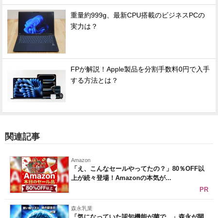
重量約999g、最新CPU搭載のビジネスPCの
実力は？
FPが解説！Apple製品を分割手数料0円で入手
する方法とは？
関連記事
Amazon
「え、こんなセールやってたの？」80％OFF以
上が続々登場！Amazonの本気が...
PR
森永乳業
「気になっていた認知機能が菌で…」森永が開