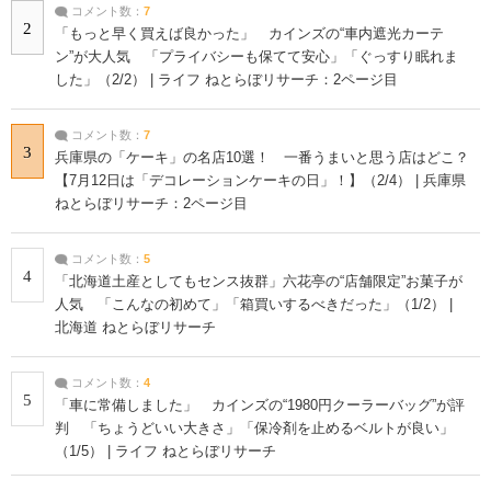
コメント数：
7
2
「もっと早く買えば良かった」 カインズの“車内遮光カーテ
ン”が大人気 「プライバシーも保てて安心」「ぐっすり眠れま
した」（2/2） | ライフ ねとらぼリサーチ：2ページ目
コメント数：
7
3
兵庫県の「ケーキ」の名店10選！ 一番うまいと思う店はどこ？
【7月12日は「デコレーションケーキの日」！】（2/4） | 兵庫県
ねとらぼリサーチ：2ページ目
コメント数：
5
4
「北海道土産としてもセンス抜群」六花亭の“店舗限定”お菓子が
人気 「こんなの初めて」「箱買いするべきだった」（1/2） |
北海道 ねとらぼリサーチ
コメント数：
4
5
「車に常備しました」 カインズの“1980円クーラーバッグ”が評
判 「ちょうどいい大きさ」「保冷剤を止めるベルトが良い」
（1/5） | ライフ ねとらぼリサーチ