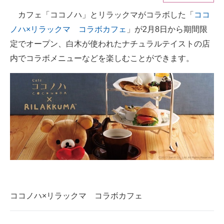
カフェ「ココノハ」とリラックマがコラボした「
ココ
ITの今と未来を見通す
ノハ×リラックマ コラボカフェ
」が2月8日から期間限
スマホと通信の最新トレンド
定でオープン、白木が使われたナチュラルテイストの店
内でコラボメニューなどを楽しむことができます。
進化するPCとデバイスの未来
好きが集まる 比べて選べる
ビジネスと働き方のヒント
AI活用のいまが分かる
企業ITのトレンドを詳説
経営リーダーのコミュニティ
マーケ×ITの今がよく分かる
ココノハ×リラックマ コラボカフェ
ITエンジニア向け専門サイト