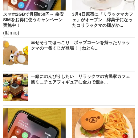
スマホ2GBで月額850円～ 格安
3月4日原宿に「リラックマカフ
SIMをお得に使うキャンペーン
ェ」がオープン 綿菓子になっ
実施中！
たコリラックマの顔がか...
(IIJmio)
幸せそうでほっこり ポップコーンを持ったリラッ
クマの一番くじが登場！ | ねとら...
一緒にのんびりしたい リラックマの古民家カフェ
風ミニチュアフィギュアに全力で癒さ...