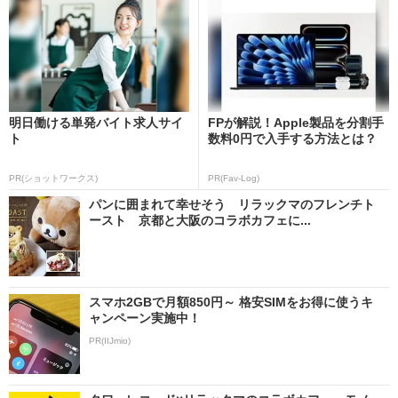
明日働ける単発バイト求人サイ
FPが解説！Apple製品を分割手
ト
数料0円で入手する方法とは？
PR(ショットワークス)
PR(Fav-Log)
パンに囲まれて幸せそう リラックマのフレンチト
ースト 京都と大阪のコラボカフェに...
スマホ2GBで月額850円～ 格安SIMをお得に使うキ
ャンペーン実施中！
PR(IIJmio)