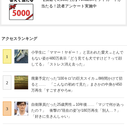
当たる！読者アンケート実施中
アクセスランキング
小学生に「ママー！ヤギー！」と言われた愛犬→とんで
1
もない姿が480万表示「どう見ても犬ですけど？って顔
してる」「ストレス消え去った」
廃棄予定だった“100キロ”の巨大スイカ→8時間かけて切
2
ると…… 「こんなの初めて見た」まさかの中身が450
万再生「すごすぎやろw」
自衛隊員だった25歳男性→10年後……「マジで何があっ
3
たの？」 衝撃の“現在の姿”が180万再生「別人…？」
「好きに生きんしゃい」