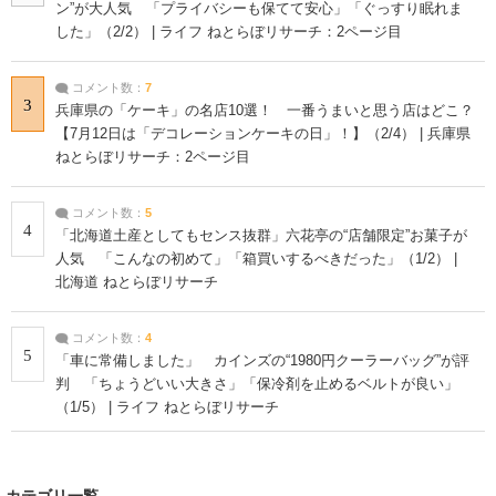
ン”が大人気 「プライバシーも保てて安心」「ぐっすり眠れま
した」（2/2） | ライフ ねとらぼリサーチ：2ページ目
コメント数：
7
3
兵庫県の「ケーキ」の名店10選！ 一番うまいと思う店はどこ？
【7月12日は「デコレーションケーキの日」！】（2/4） | 兵庫県
ねとらぼリサーチ：2ページ目
コメント数：
5
4
「北海道土産としてもセンス抜群」六花亭の“店舗限定”お菓子が
人気 「こんなの初めて」「箱買いするべきだった」（1/2） |
北海道 ねとらぼリサーチ
コメント数：
4
5
「車に常備しました」 カインズの“1980円クーラーバッグ”が評
判 「ちょうどいい大きさ」「保冷剤を止めるベルトが良い」
（1/5） | ライフ ねとらぼリサーチ