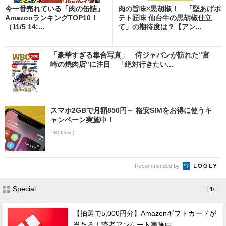
今一番売れている「肉の缶詰」
肉の旨味×黒胡椒！ 「堅あげポ
AmazonランキングTOP10！
テト匠味 仙台牛の黒胡椒仕立
（11/5 14:...
て」の期待度は？【アン...
「豪華すぎる集合写真」 侍ジャパンが訪れた“宮
崎の焼肉店”に注目 「絶対行きたい...
スマホ2GBで月額850円～ 格安SIMをお得に使うキ
ャンペーン実施中！
PR(IIJmio)
Recommended by
Special
- PR -
【抽選で5,000円分】Amazonギフトカードが
当たる！読者アンケート実施中