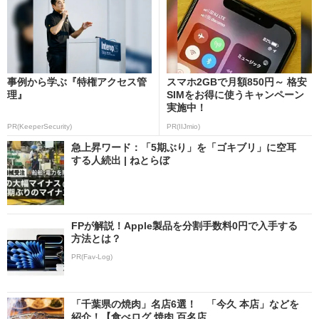
事例から学ぶ『特権アクセス管
スマホ2GBで月額850円～ 格安
理』
SIMをお得に使うキャンペーン
実施中！
PR(KeeperSecurity)
PR(IIJmio)
急上昇ワード：「5期ぶり」を「ゴキブリ」に空耳
する人続出 | ねとらぼ
FPが解説！Apple製品を分割手数料0円で入手する
方法とは？
PR(Fav-Log)
「千葉県の焼肉」名店6選！ 「今久 本店」などを
紹介！【食べログ 焼肉 百名店 ...