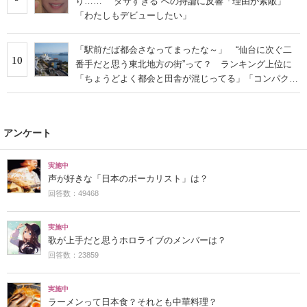
り…… “ダサすぎる”への持論に反響「理由が素敵」
「わたしもデビューしたい」
「駅前だば都会さなってまったな～」 “仙台に次ぐ二
10
番手だと思う東北地方の街”って？ ランキング上位に
「ちょうどよく都会と田舎が混じってる」「コンパクト
にまとまったいい街」の声
アンケート
実施中
声が好きな「日本のボーカリスト」は？
回答数：49468
実施中
歌が上手だと思うホロライブのメンバーは？
回答数：23859
実施中
ラーメンって日本食？それとも中華料理？