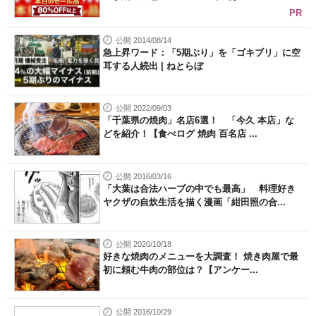
PR
公開 2014/08/14
急上昇ワード：「5期ぶり」を「ゴキブリ」に空
耳する人続出 | ねとらぼ
公開 2022/09/03
「千葉県の焼肉」名店6選！ 「今久 本店」な
どを紹介！【食べログ 焼肉 百名店 ...
公開 2016/03/16
「大葉は合法ハーブの中でも最高」 料理好き
ヤクザの自炊生活を描く漫画「紺田照の合...
公開 2020/10/18
好きな焼肉のメニューを大調査！ 焼き肉屋で最
初に頼む牛肉の部位は？【アンケー...
公開 2016/10/29