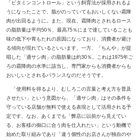
「ビタミンコントロール」という飼育法が採用されるよ
うになったことで、脂がのっていてもおいしくない霜降
肉が出回るように。また、現在、霜降肉とされるロース
の脂肪量は平均50％、最高75％にまで達していることも
味の低下や胃もたれの原因になっており、消費者が避け
る傾向が現れているといいます。一方、「ちんや」が提
唱した「適サシ肉」の脂肪量は約30％。これは1975年ご
ろの霜降肉の水準に該当し、専門家からも消費者からも
おいしいとされるバランスなのだそうです。
「使用料を得るより、むしろこの言葉と考え方を普及
させたい」という意図から、「適サシ肉」はその条件を
守っている店舗が無料で使える表現として活用される予
定です。なお、あくまでも「弊店に以前から見えてい
る、お客様の御口に合う肉を仕入れたい」という動機で
始めた取り組みであり「違う個性のお店さんが独自のや