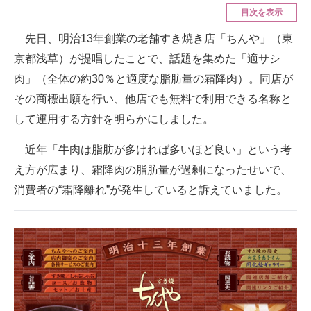
目次を表示
ITの今と未来を見通す
先日、明治13年創業の老舗すき焼き店「ちんや」（東
京都浅草）が提唱したことで、話題を集めた「適サシ
スマホと通信の最新トレンド
肉」（全体の約30％と適度な脂肪量の霜降肉）。同店が
進化するPCとデバイスの未来
その商標出願を行い、他店でも無料で利用できる名称と
して運用する方針を明らかにしました。
好きが集まる 比べて選べる
ビジネスと働き方のヒント
近年「牛肉は脂肪が多ければ多いほど良い」という考
え方が広まり、霜降肉の脂肪量が過剰になったせいで、
AI活用のいまが分かる
消費者の“霜降離れ”が発生していると訴えていました。
企業ITのトレンドを詳説
経営リーダーのコミュニティ
マーケ×ITの今がよく分かる
ITエンジニア向け専門サイト