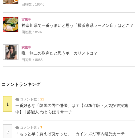
回答数：19646
実施中
神奈川県で一番うまいと思う「横浜家系ラーメン店」はどこ？
回答数：8507
実施中
唯一無二の歌声だと思うボーカリストは？
回答数：8085
コメントランキング
コメント数：
21
1
一番好きな「韓国の男性俳優」は？【2026年版・人気投票実施
中】 | 芸能人 ねとらぼリサーチ
コメント数：
7
2
「もっと早く買えば良かった」 カインズの“車内遮光カーテ