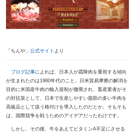
企業向けIT製品の総合サイト
IT製品の技術・比較・事例
製造業のIT導入・活用を支援
モノづくり技術者専門サイト
「ちんや」
公式サイト
より
エレクトロニクス専門サイト
ブログ記事
によれば、日本人が霜降肉を重視する傾向
電子設計の基本と応用
が生まれたのは1980年代のこと。日米貿易摩擦の解消を
エネルギーの専門メディア
目的に米国産牛肉の輸入規制が撤廃され、畜産業者がそ
の対抗策として、日本で生産しやすい脂肪の多い牛肉を
建設×テクノロジーの最前線
高級品として扱う格付けを導入したのだとか。そもそも
ちょっと気になるネットの話題
は、国際競争を戦うためのアイデアだったわけです。
しかし、その後、牛をあえてビタミンA不足にさせる