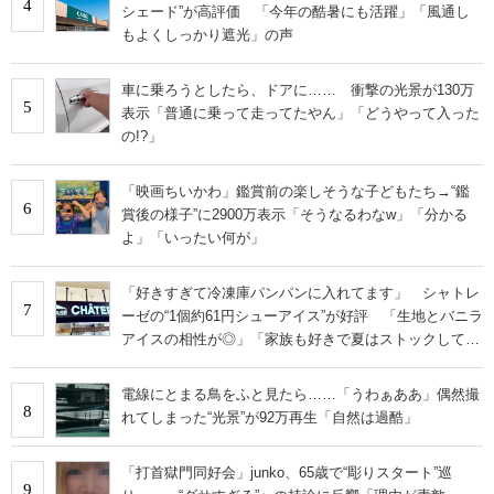
4
シェード”が高評価 「今年の酷暑にも活躍」「風通し
もよくしっかり遮光」の声
車に乗ろうとしたら、ドアに…… 衝撃の光景が130万
5
表示「普通に乗って走ってたやん」「どうやって入った
の!?」
「映画ちいかわ」鑑賞前の楽しそうな子どもたち→“鑑
6
賞後の様子”に2900万表示「そうなるわなw」「分かる
よ」「いったい何が」
「好きすぎて冷凍庫パンパンに入れてます」 シャトレ
7
ーゼの“1個約61円シューアイス”が好評 「生地とバニラ
アイスの相性が◎」「家族も好きで夏はストックして
る」
電線にとまる鳥をふと見たら……「うわぁああ」偶然撮
8
れてしまった“光景”が92万再生「自然は過酷」
「打首獄門同好会」junko、65歳で“彫りスタート”巡
9