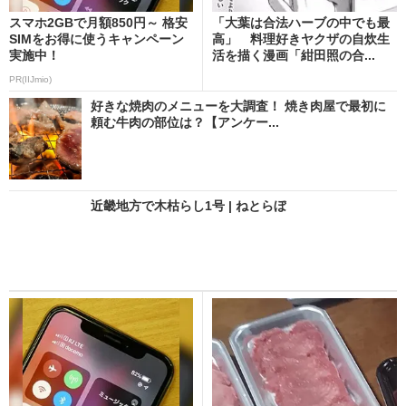
スマホ2GBで月額850円～ 格安
「大葉は合法ハーブの中でも最
SIMをお得に使うキャンペーン
高」 料理好きヤクザの自炊生
実施中！
活を描く漫画「紺田照の合...
PR(IIJmio)
好きな焼肉のメニューを大調査！ 焼き肉屋で最初に
頼む牛肉の部位は？【アンケー...
近畿地方で木枯らし1号 | ねとらぼ