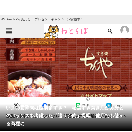
🎁 Switch 2もあたる！ プレゼントキャンペーン実施中！
ねとらぼメニュー
TOP
ニュース
エンタメ
クイズ
グルメ
地域
住まい
教育・育児
動物
リサーチ
2017/02/14 09:00（公開）
X
Share
LINE
hatena
会員記事
いまの霜降肉は脂肪多すぎ？ 老舗すき焼き店が赤身と
のバランスを考慮した「適サシ肉」提唱 他店でも使え
脂肪が多すぎることなどから、消費者の“霜降離れ”が起こってい
メディア
る商標に
るとか。
注目記事を集めた総合ページ