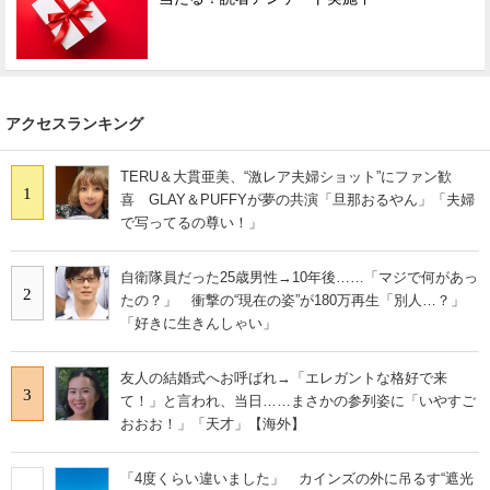
アクセスランキング
TERU＆大貫亜美、“激レア夫婦ショット”にファン歓
1
喜 GLAY＆PUFFYが夢の共演「旦那おるやん」「夫婦
で写ってるの尊い！」
自衛隊員だった25歳男性→10年後……「マジで何があっ
2
たの？」 衝撃の“現在の姿”が180万再生「別人…？」
「好きに生きんしゃい」
友人の結婚式へお呼ばれ→「エレガントな格好で来
3
て！」と言われ、当日……まさかの参列姿に「いやすご
おおお！」「天才」【海外】
「4度くらい違いました」 カインズの外に吊るす“遮光