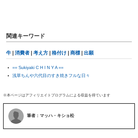
関連キーワード
牛
|
消費者
|
考え方
|
格付け
|
商標
|
出願
== Sukiyaki C H I N Y A ==
浅草ちんや六代目のすき焼きフルな日々
※本ページはアフィリエイトプログラムによる収益を得ています
筆者：マッハ・キショ松