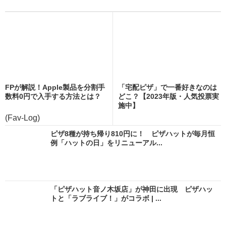
FPが解説！Apple製品を分割手
「宅配ピザ」で一番好きなのは
数料0円で入手する方法とは？
どこ？【2023年版・人気投票実
施中】
(Fav-Log)
ピザ8種が持ち帰り810円に！ ピザハットが毎月恒
例「ハットの日」をリニューアル...
「ピザハット音ノ木坂店」が神田に出現 ピザハッ
トと「ラブライブ！」がコラボ | ...