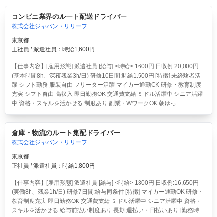
コンビニ業界のルート配送ドライバー
株式会社ジャパン・リリーフ
東京都
正社員 / 派遣社員：時給1,600円
【仕事内容】[雇用形態] 派遣社員 [給与] <時給> 1600円 日収例:20,000円
(基本時間8h、深夜残業3h/日) 研修10日間:時給1,500円 [特徴] 未経験者活
躍 シフト勤務 服装自由 フリーター活躍 マイカー通勤OK 研修・教育制度
充実 シフト自由 高収入 即日勤務OK 交通費支給 ミドル活躍中 シニア活躍
中 資格・スキルを活かせる 制服あり 副業・WワークOK 朝ゆっ...
倉庫・物流のルート集配ドライバー
株式会社ジャパン・リリーフ
東京都
正社員 / 派遣社員：時給1,800円
【仕事内容】[雇用形態] 派遣社員 [給与] <時給> 1800円 日収例:16,650円
(実働8h、残業1h/日) 研修7日間:給与同条件 [特徴] マイカー通勤OK 研修・
教育制度充実 即日勤務OK 交通費支給 ミドル活躍中 シニア活躍中 資格・
スキルを活かせる 給与前払い制度あり 長期 週払い・日払いあり [勤務時