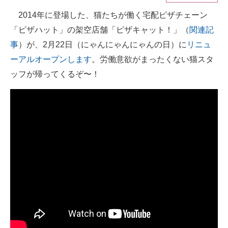
2014年に登場した、猫たちが働く宅配ピザチェーン
ITの今と未来を見通す
「ピザハット」の架空店舗「ピザキャット！」（
関連記
スマホと通信の最新トレンド
事
）が、2月22日（にゃんにゃんにゃんの日）に
リニュ
ーアルオープンします
。労働意欲がまったくない猫スタ
進化するPCとデバイスの未来
ッフが帰ってくるぞ〜！
好きが集まる 比べて選べる
ビジネスと働き方のヒント
AI活用のいまが分かる
企業ITのトレンドを詳説
経営リーダーのコミュニティ
マーケ×ITの今がよく分かる
ITエンジニア向け専門サイト