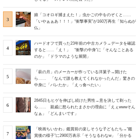
娘「コオロギ捕まえた！」虫かごの中をのぞくと……
3
「いやぁぁあ！！！」“衝撃事実”が160万再生「知らぬが
仏」
ハードオフで買った23年前の中古カメラ→データを確認
4
すると……「え！」 “衝撃の中身”に「そんなことある
のか」「ドラマのような展開」
「萩の月」のメーカーが作っている洋菓子→開けた
5
ら…… 「なんで誰も教えてくれなかったんだ」驚きの
中身に「バレたか」「えっ食べたい」
2845日もヒゲを伸ばし続けた男性→意を決して剃った
6
ら…… 親戚に怒られたまさかの理由に「えぇwwwそん
なぁ」「どんまいです」
「映画ちいかわ」鑑賞前の楽しそうな子どもたち→“鑑
7
賞後の様子”に2900万表示「そうなるわなw」「分かる