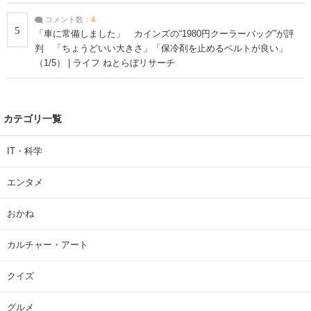
コメント数：
4
5
「車に常備しました」 カインズの“1980円クーラーバッグ”が評
判 「ちょうどいい大きさ」「保冷剤を止めるベルトが良い」
（1/5） | ライフ ねとらぼリサーチ
カテゴリ一覧
IT・科学
エンタメ
おかね
カルチャー・アート
クイズ
グルメ