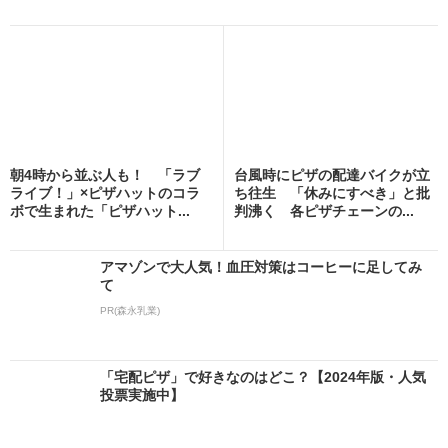
朝4時から並ぶ人も！ 「ラブ
台風時にピザの配達バイクが立
ライブ！」×ピザハットのコラ
ち往生 「休みにすべき」と批
ボで生まれた「ピザハット...
判沸く 各ピザチェーンの...
アマゾンで大人気！血圧対策はコーヒーに足してみ
て
PR(森永乳業)
「宅配ピザ」で好きなのはどこ？【2024年版・人気
投票実施中】