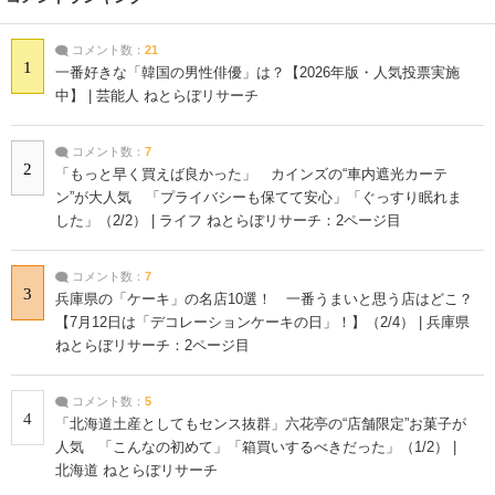
コメント数：
21
1
一番好きな「韓国の男性俳優」は？【2026年版・人気投票実施
中】 | 芸能人 ねとらぼリサーチ
コメント数：
7
2
「もっと早く買えば良かった」 カインズの“車内遮光カーテ
ン”が大人気 「プライバシーも保てて安心」「ぐっすり眠れま
した」（2/2） | ライフ ねとらぼリサーチ：2ページ目
コメント数：
7
3
兵庫県の「ケーキ」の名店10選！ 一番うまいと思う店はどこ？
【7月12日は「デコレーションケーキの日」！】（2/4） | 兵庫県
ねとらぼリサーチ：2ページ目
コメント数：
5
4
「北海道土産としてもセンス抜群」六花亭の“店舗限定”お菓子が
人気 「こんなの初めて」「箱買いするべきだった」（1/2） |
北海道 ねとらぼリサーチ