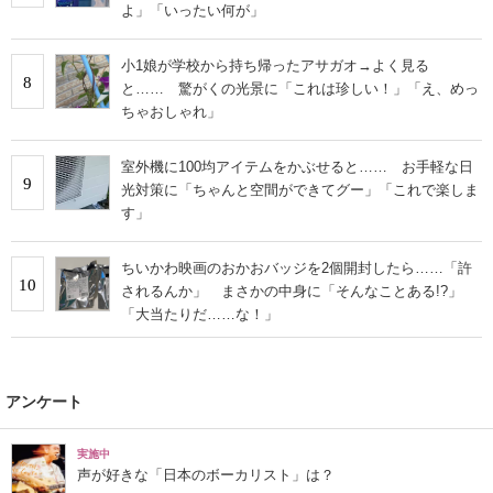
よ」「いったい何が」
小1娘が学校から持ち帰ったアサガオ→よく見る
8
と…… 驚がくの光景に「これは珍しい！」「え、めっ
ちゃおしゃれ」
室外機に100均アイテムをかぶせると…… お手軽な日
9
光対策に「ちゃんと空間ができてグー」「これで楽しま
す」
ちいかわ映画のおかおバッジを2個開封したら……「許
10
されるんか」 まさかの中身に「そんなことある!?」
「大当たりだ……な！」
アンケート
実施中
声が好きな「日本のボーカリスト」は？