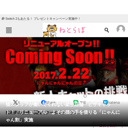
🎁 Switch 2もあたる！ プレゼントキャンペーン実施中！
ねとらぼメニュー
TOP
ニュース
エンタメ
クイズ
グルメ
地域
住まい
教育・育児
動物
リサーチ
2017/02/17 14:14（公開）
X
Share
LINE
hatena
会員記事
猫スタッフが働いてくれない架空店舗「ピザキャッ
ト！」リニューアル よその猫の手を借りる「にゃんに
猫画像の投稿、閲覧でクーポンゲット！
メディア
ゃん割」実施
目次を表示
注目記事を集めた総合ページ