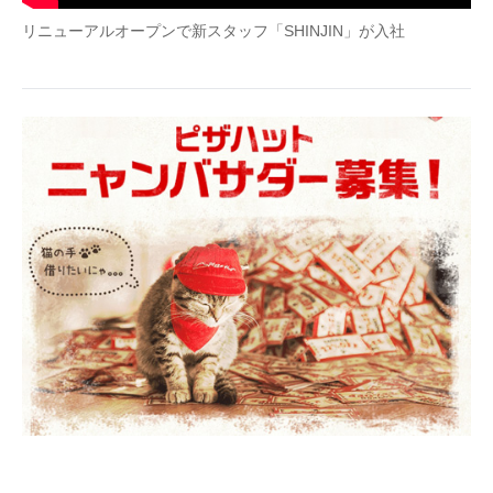
企業向けIT製品の総合サイト
リニューアルオープンで新スタッフ「SHINJIN」が入社
IT製品の技術・比較・事例
製造業のIT導入・活用を支援
モノづくり技術者専門サイト
エレクトロニクス専門サイト
電子設計の基本と応用
エネルギーの専門メディア
建設×テクノロジーの最前線
ちょっと気になるネットの話題