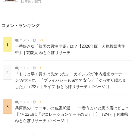
回答数：8073
コメントランキング
コメント数：
21
1
一番好きな「韓国の男性俳優」は？【2026年版・人気投票実施
中】 | 芸能人 ねとらぼリサーチ
コメント数：
7
2
「もっと早く買えば良かった」 カインズの“車内遮光カーテ
ン”が大人気 「プライバシーも保てて安心」「ぐっすり眠れま
した」（2/2） | ライフ ねとらぼリサーチ：2ページ目
コメント数：
7
3
兵庫県の「ケーキ」の名店10選！ 一番うまいと思う店はどこ？
【7月12日は「デコレーションケーキの日」！】（2/4） | 兵庫県
ねとらぼリサーチ：2ページ目