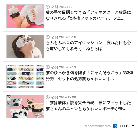
公開 2017/06/11
猫の手で目隠しできる「アイマスク」と猫足に
なりきれる「5本指フットカバー」、フェ...
公開 2015/03/16
もふもふネコのアイクッション 疲れた目も心
も癒やしてくれそう | ねとらぼ
公開 2015/07/13
猫のひっかき傷を隠す「にゃんそうこう」第2弾
発売 セットの処方箋もかわいい | ...
公開 2019/12/09
「猫は液体」説を完全再現 器にフィットした
猫ちゃんのニャンともかわいいポーチが登...
Recommended by