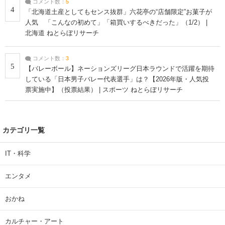
コメント数：
5
4
「北海道土産としてもセンス抜群」六花亭の“店舗限定”お菓子が
人気 「こんなの初めて」「箱買いするべきだった」（1/2） |
北海道 ねとらぼリサーチ
コメント数：
3
5
【バレーボール】ネーションズリーグ日本ラウンドで活躍を期待
している「日本男子バレー代表選手」は？【2026年版・人気投
票実施中】（投票結果） | スポーツ ねとらぼリサーチ
カテゴリ一覧
IT・科学
エンタメ
おかね
カルチャー・アート