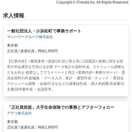
Copyright © ITmedia Inc. All Rights Reserved.
求人情報
一般社団法人・@浜松町で事務サポート
マンパワーグループ株式会社
東京都
正社員 / 派遣社員：時給1,950円
【仕事内容】<書類選考⇒面接1回 切り替え前に1回面談> 医療に関する研
究や学会運営を手掛ける企業 データ集計や資料作成、スケジュール調整な
どをお任せ 残業なしでプライベートと両立 <業務内容> 事務サポート/ ・委
員会資料の作成/編集 ・データ入力、集計 ・書類作成・チェック ・委員会
スケジュール調整 ・会義/打合せなどの議事録作成 ・購入依頼書/見積書/注
文書/請求書作成 ・会議室準...
「正社員前提」大手生命保険での事務とアフターフォロー
アデコ株式会社
東京都
正社員 / 派遣社員：時給1,900円