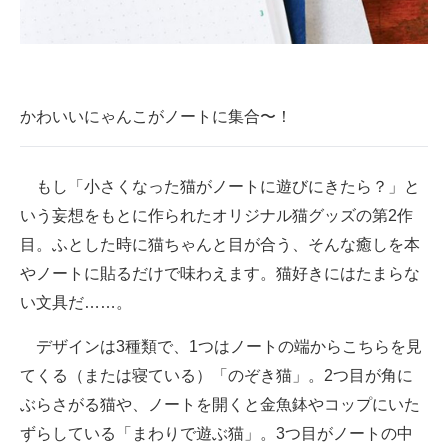
企業向けIT製品の総合サイト
IT製品の技術・比較・事例
製造業のIT導入・活用を支援
かわいいにゃんこがノートに集合〜！
モノづくり技術者専門サイト
もし「小さくなった猫がノートに遊びにきたら？」と
エレクトロニクス専門サイト
いう妄想をもとに作られたオリジナル猫グッズの第2作
電子設計の基本と応用
目。ふとした時に猫ちゃんと目が合う、そんな癒しを本
やノートに貼るだけで味わえます。猫好きにはたまらな
エネルギーの専門メディア
い文具だ……。
建設×テクノロジーの最前線
デザインは3種類で、1つはノートの端からこちらを見
ちょっと気になるネットの話題
てくる（または寝ている）「のぞき猫」。2つ目が角に
ぶらさがる猫や、ノートを開くと金魚鉢やコップにいた
ずらしている「まわりで遊ぶ猫」。3つ目がノートの中