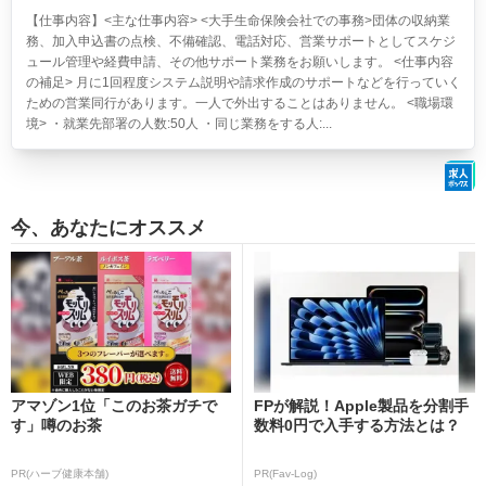
【仕事内容】<主な仕事内容> <大手生命保険会社での事務>団体の収納業
務、加入申込書の点検、不備確認、電話対応、営業サポートとしてスケジ
ュール管理や経費申請、その他サポート業務をお願いします。 <仕事内容
の補足> 月に1回程度システム説明や請求作成のサポートなどを行っていく
ための営業同行があります。一人で外出することはありません。 <職場環
境> ・就業先部署の人数:50人 ・同じ業務をする人:...
今、あなたにオススメ
アマゾン1位「このお茶ガチで
FPが解説！Apple製品を分割手
す」噂のお茶
数料0円で入手する方法とは？
PR(ハーブ健康本舗)
PR(Fav-Log)