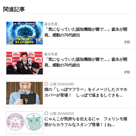
関連記事
森永乳業
「気になっていた認知機能が菌で…」森永が開
発。感動の70代続出
PR
森永乳業
「気になっていた認知機能が菌で…」森永が開
発。感動の70代続出
PR
公開 2016/10/30
猫の「しっぽマフラー」をイメージしたスマホ
カバーが登場！ しっぽで温まるしぐさを...
公開 2016/03/10
にゃんこが気持ちを伝えるにゃ フェリシモ猫
部からカラフルなスタンプ登場！ | ね...