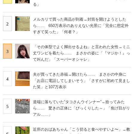
る」
メルカリで買った商品が到着→封筒を開けようとした
2
ら…… 650万表示のありえない光景に「完全に想定外
すぎて笑った」「何者？」
「その体型でよく脚出せるよね」と言われた女性→ミニ
3
丈ワンピを着たら…… まさかの姿に「『マジか！』っ
て叫んだ」「スーパーオシャレ」
夫が買ってきた赤福→開けたら…… まさかの中身に
4
「お店に電話してしまいそう」「さすがに初めて見まし
た笑」と107万表示
道端に落ちていた“タコさんウインナー”→拾ってみた
5
ら…… 驚きの正体に「びっくりした～」「焦げ目がリ
アル……」
近所のおばあちゃん「こう切ると食べやすいよ〜」→教
6