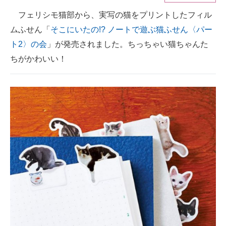
フェリシモ猫部から、実写の猫をプリントしたフィル
ITの今と未来を見通す
ムふせん「
そこにいたの!? ノートで遊ぶ猫ふせん〈パー
スマホと通信の最新トレンド
ト2〉の会
」が発売されました。ちっちゃい猫ちゃんた
ちがかわいい！
進化するPCとデバイスの未来
好きが集まる 比べて選べる
ビジネスと働き方のヒント
AI活用のいまが分かる
企業ITのトレンドを詳説
経営リーダーのコミュニティ
マーケ×ITの今がよく分かる
ITエンジニア向け専門サイト