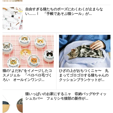
自由すぎる猫たちのポーズにわくわくが止まらな
い……！ 「手帳であそぶ猫シール」が...
猫の“よだれ”をイメージしたコ
ひざの上がおちつくニャ〜 丸
スメジェル 「ペロペロ毛づく
まってゴロゴロする猫ちゃんの
ろい オールインワンジ...
クッションブランケットが...
猫いっぱいのお家にするニャ 収納バッグやティッ
シュカバー フェリシモ猫部の新作が...