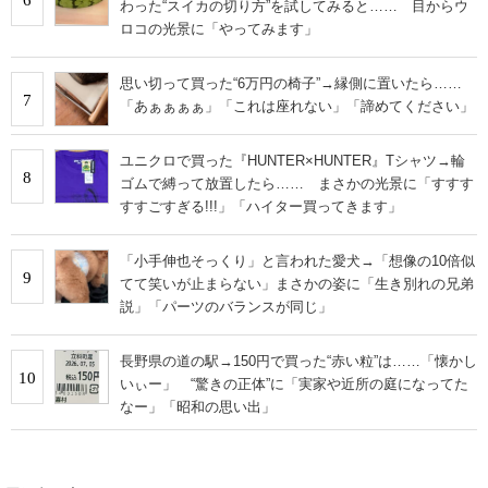
わった“スイカの切り方”を試してみると…… 目からウ
ロコの光景に「やってみます」
思い切って買った“6万円の椅子”→縁側に置いたら……
7
「あぁぁぁぁ」「これは座れない」「諦めてください」
ユニクロで買った『HUNTER×HUNTER』Tシャツ→輪
8
ゴムで縛って放置したら…… まさかの光景に「すすす
すすごすぎる!!!」「ハイター買ってきます」
「小手伸也そっくり」と言われた愛犬→「想像の10倍似
9
てて笑いが止まらない」まさかの姿に「生き別れの兄弟
説」「パーツのバランスが同じ」
長野県の道の駅→150円で買った“赤い粒”は……「懐かし
10
いぃー」 “驚きの正体”に「実家や近所の庭になってた
なー」「昭和の思い出」