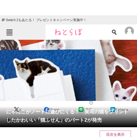
🎁 Switch 2もあたる！ プレゼントキャンペーン実施中！
ねとらぼメニュー
TOP
ニュース
エンタメ
クイズ
グルメ
地域
住まい
教育・育児
動物
リサーチ
2017/02/18 16:30（公開）
X
Share
LINE
hatena
会員記事
にゃんこがノートに遊びにくる！ 実写の猫をプリント
したかわいい「猫ふせん」のパート2が発売
本とノートのまわりが猫ちゃんでいっぱいにゃ！
メディア
目次を表示
注目記事を集めた総合ページ