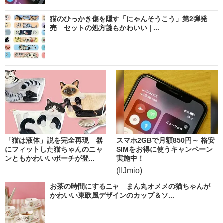
猫のひっかき傷を隠す「にゃんそうこう」第2弾発
売 セットの処方箋もかわいい | ...
「猫は液体」説を完全再現 器
スマホ2GBで月額850円～ 格安
にフィットした猫ちゃんのニャ
SIMをお得に使うキャンペーン
ンともかわいいポーチが登...
実施中！
(IIJmio)
お茶の時間にするニャ まん丸オメメの猫ちゃんが
かわいい東欧風デザインのカップ＆ソ...